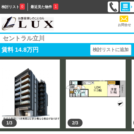
0
1
検討リスト
最近見た物件
お問合せ
セントラル立川
賃料
14.8
万円
検討リストに追加
1/3
2/3