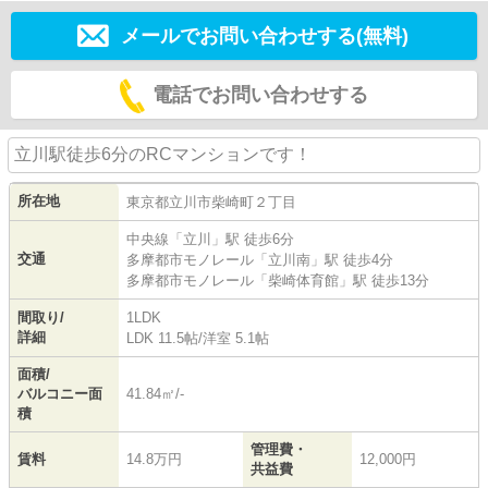
メールでお問い合わせする(無料)
電話でお問い合わせする
立川駅徒歩6分のRCマンションです！
所在地
東京都
立川市
柴崎町
２丁目
中央線
「
立川
」駅 徒歩6分
交通
多摩都市モノレール
「
立川南
」駅 徒歩4分
多摩都市モノレール
「
柴崎体育館
」駅 徒歩13分
間取り/
1LDK
詳細
LDK 11.5帖
/
洋室 5.1帖
面積/
バルコニー面
41.84㎡/-
積
管理費・
賃料
14.8万円
12,000円
共益費