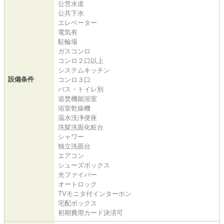
公営水道
公共下水
エレベーター
電気有
駐輪場
ガスコンロ
コンロ２口以上
システムキッチン
設備条件
コンロ３口
バス・トイレ別
追焚機能浴室
浴室乾燥機
温水洗浄便座
洗髪洗面化粧台
シャワー
独立洗面台
エアコン
シューズボックス
光ファイバー
オートロック
TVモニタ付インターホン
宅配ボックス
初期費用カード決済可