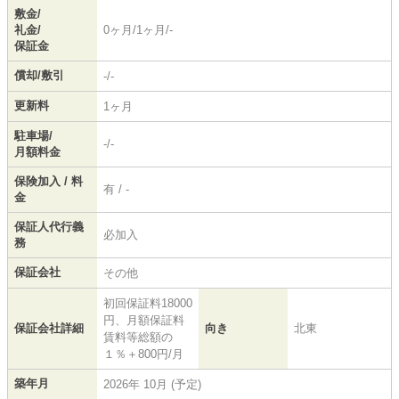
敷金/
礼金/
0ヶ月/1ヶ月/-
保証金
償却/敷引
-/-
更新料
1ヶ月
駐車場/
-/-
月額料金
保険加入 / 料
有 / -
金
保証人代行義
必加入
務
保証会社
その他
初回保証料18000
円、月額保証料
保証会社詳細
向き
北東
賃料等総額の
１％＋800円/月
築年月
2026年 10月 (予定)