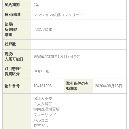
契約期間
2年
種別/構造
マンション/鉄筋コンクリート
部屋/
所在階/
-/3階/8階建
階建
総戸数
-
現況/
未完成/2026年10月17日予定
入居可能日
取引態様/
仲介/一般
賃貸区分
取引条件の有
物件番号
104181293
2026年08月15日
効期限
保証人不要
２人入居可
室内洗濯機置場
フローリング
バルコニー
都市ガス