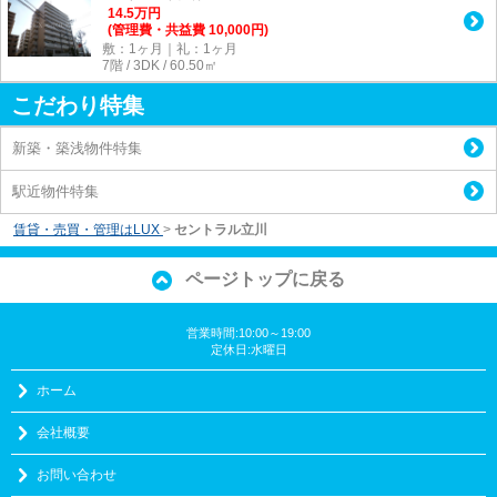
14.5
万
円
(管理費・共益費 10,000円)
敷：1ヶ月｜礼：1ヶ月
7階 / 3DK / 60.50㎡
こだわり特集
新築・築浅物件特集
駅近物件特集
賃貸・売買・管理はLUX
>
セントラル立川
ページトップに戻る
営業時間:10:00～19:00
定休日:水曜日
ホーム
会社概要
お問い合わせ