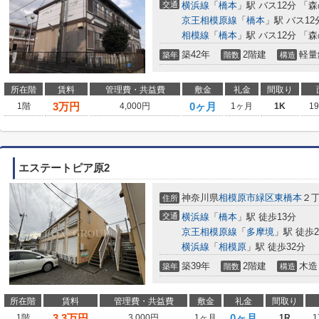
交通
横浜線
「
橋本
」駅 バス12分 「
京王相模原線
「
橋本
」駅 バス1
相模線
「
橋本
」駅 バス12分 「
築42年
2階建
軽量
築年
階数
構造
所在階
賃料
管理費・共益費
敷金
礼金
間取り
3
万円
0ヶ月
1階
4,000円
1ヶ月
1K
1
エステートピア原2
神奈川県
相模原市緑区
東橋本
２
住所
交通
横浜線
「
橋本
」駅 徒歩13分
京王相模原線
「
多摩境
」駅 徒歩2
横浜線
「
相模原
」駅 徒歩32分
築39年
2階建
木造
築年
階数
構造
所在階
賃料
管理費・共益費
敷金
礼金
間取り
3.3
万円
0ヶ月
1階
3,000円
1ヶ月
1R
1