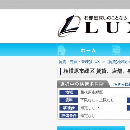
賃貸・売買・管理はLUX
>
(賃貸)地域
相模原市緑区 賃貸、店舗、
≫さらに
地域
相模原市緑区
賃料
下限なし～上限なし
駅徒歩
指定しない
設備条件
指定なし