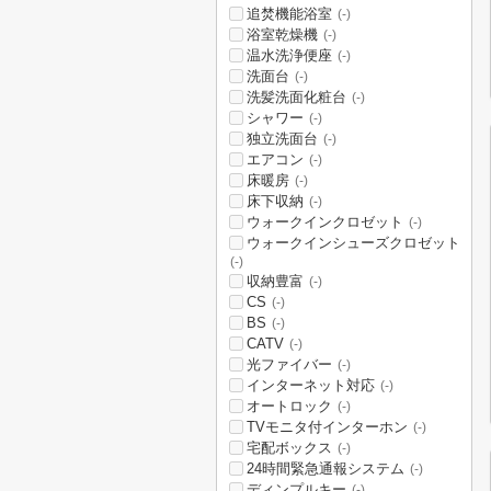
追焚機能浴室
(-)
浴室乾燥機
(-)
温水洗浄便座
(-)
洗面台
(-)
洗髪洗面化粧台
(-)
シャワー
(-)
独立洗面台
(-)
エアコン
(-)
床暖房
(-)
床下収納
(-)
ウォークインクロゼット
(-)
ウォークインシューズクロゼット
(-)
収納豊富
(-)
CS
(-)
BS
(-)
CATV
(-)
光ファイバー
(-)
インターネット対応
(-)
オートロック
(-)
TVモニタ付インターホン
(-)
宅配ボックス
(-)
24時間緊急通報システム
(-)
ディンプルキー
(-)