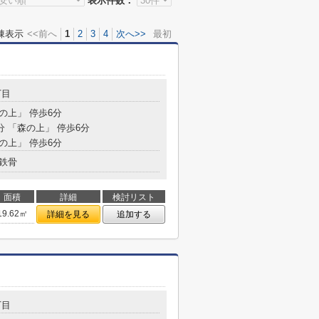
表示件数：
棟表示
<<前へ
1
2
3
4
次へ>>
最初
丁目
森の上」 停歩6分
分 「森の上」 停歩6分
森の上」 停歩6分
鉄骨
面積
詳細
検討リスト
19.62㎡
詳細を見る
追加する
丁目