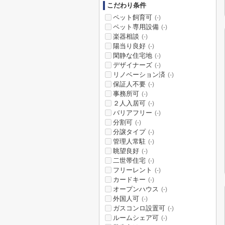
こだわり条件
ペット飼育可
(-)
ペット専用設備
(-)
楽器相談
(-)
陽当り良好
(-)
閑静な住宅地
(-)
デザイナーズ
(-)
リノベーション済
(-)
保証人不要
(-)
事務所可
(-)
２人入居可
(-)
バリアフリー
(-)
分割可
(-)
分譲タイプ
(-)
管理人常駐
(-)
眺望良好
(-)
二世帯住宅
(-)
フリーレント
(-)
カードキー
(-)
オープンハウス
(-)
外国人可
(-)
ガスコンロ設置可
(-)
ルームシェア可
(-)