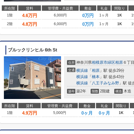
所在階
賃料
管理費・共益費
敷金
礼金
間取り
4.6
万円
0万円
1階
6,000円
1ヶ月
1K
1
4.8
万円
0万円
2階
6,000円
1ヶ月
1K
1
ブルックリンヒル 6th St
神奈川県
相模原市緑区
相原
６丁
住所
交通
横浜線
「
相原
」駅 徒歩29分
横浜線
「
橋本
」駅 徒歩43分
横浜線
「
八王子みなみ野
」駅 徒
築2年
2階建
木造
築年
階数
構造
所在階
賃料
管理費・共益費
敷金
礼金
間取り
4.9
万円
0ヶ月
0ヶ月
1階
5,000円
1K