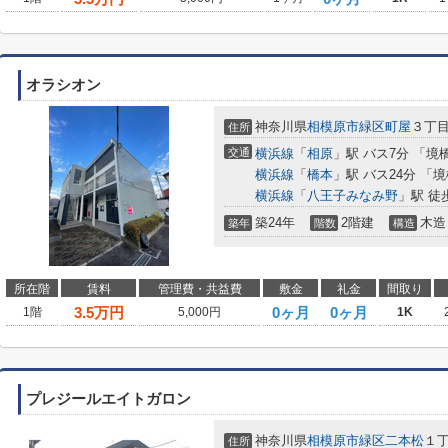
オラシオン
神奈川県
相模原市緑区
町屋
３丁
住所
交通
横浜線
「
相原
」駅 バス7分 「境
横浜線
「
橋本
」駅 バス24分 「
横浜線
「
八王子みなみ野
」駅 徒
築24年
2階建
木造
築年
階数
構造
所在階
賃料
管理費・共益費
敷金
礼金
間取り
3.5
万円
0ヶ月
0ヶ月
1階
5,000円
1K
プレジールエイトガロン
神奈川県
相模原市緑区
二本松
１
住所