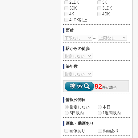
2LDK
3K
3DK
3LDK
4K
4DK
4LDK以上
面積
～
駅からの徒歩
築年数
92
件が該当
情報公開日
指定しない
本日
3日以内
1週間以内
画像・動画あり
画像あり
動画あり