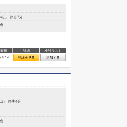
目
本松」 停歩7分
造
面積
詳細
検討リスト
9.87㎡
詳細を見る
追加する
内出」 停歩4分
造