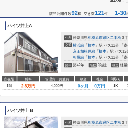
並び順：
92
121
1-30
該当公開件数
棟 空き数
件
ハイツ井上A
神奈川県
相模原市緑区
二本松
３
住所
交通
横浜線
「
橋本
」駅 バス12分 「
京王相模原線
「
橋本
」駅 バス12
相模線
「
橋本
」駅 バス12分 「
築42年
2階建
軽量
築年
階数
構造
所在階
賃料
管理費・共益費
敷金
礼金
間取り
2.8
万円
0ヶ月
0万円
1階
4,000円
1K
ハイツ井上 B
神奈川県
相模原市緑区
二本松
３
住所