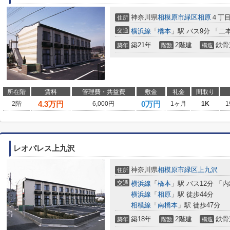
神奈川県
相模原市緑区
相原
４丁
住所
交通
横浜線
「
橋本
」駅 バス9分 「二
築21年
2階建
鉄骨
築年
階数
構造
所在階
賃料
管理費・共益費
敷金
礼金
間取り
4.3
万円
0万円
2階
6,000円
1ヶ月
1K
1
レオパレス上九沢
神奈川県
相模原市緑区
上九沢
住所
交通
横浜線
「
橋本
」駅 バス12分 「
横浜線
「
相原
」駅 徒歩44分
相模線
「
南橋本
」駅 徒歩47分
築18年
2階建
鉄骨
築年
階数
構造