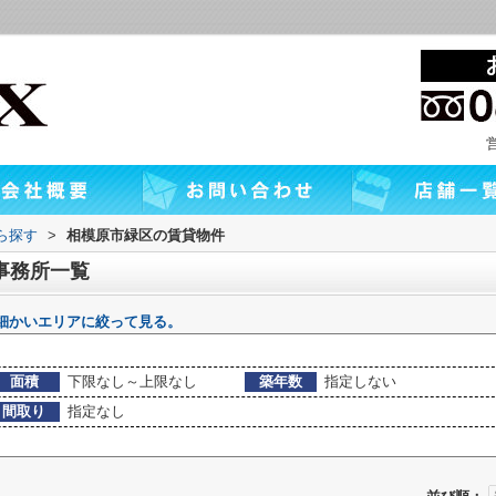
から探す
>
相模原市緑区の賃貸物件
事務所一覧
細かいエリアに絞って見る。
面積
下限なし～上限なし
築年数
指定しない
間取り
指定なし