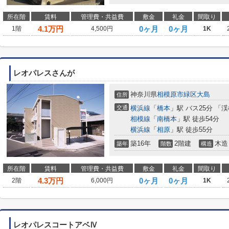
所在階
賃料
管理費・共益費
敷金
礼金
間取り
4.1
万円
0ヶ月
0ヶ月
1階
4,500円
1K
レオパレスさんが
神奈川県
相模原市緑区
大島
住所
交通
横浜線
「
橋本
」駅 バス25分 「
相模線
「
南橋本
」駅 徒歩54分
横浜線
「
相原
」駅 徒歩55分
築16年
2階建
木造
築年
階数
構造
所在階
賃料
管理費・共益費
敷金
礼金
間取り
4.3
万円
0ヶ月
0ヶ月
2階
6,000円
1K
レオパレスコートアベⅣ