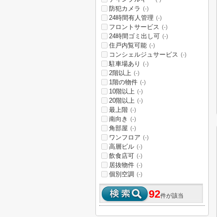
防犯カメラ
(-)
24時間有人管理
(-)
フロントサービス
(-)
24時間ゴミ出し可
(-)
住戸内覧可能
(-)
コンシェルジュサービス
(-)
駐車場あり
(-)
2階以上
(-)
1階の物件
(-)
10階以上
(-)
20階以上
(-)
最上階
(-)
南向き
(-)
角部屋
(-)
ワンフロア
(-)
高層ビル
(-)
飲食店可
(-)
居抜物件
(-)
個別空調
(-)
92
件が該当