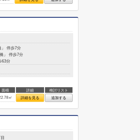
目
橋」 停歩7分
境橋」 停歩7分
歩63分
面積
詳細
検討リスト
22.78㎡
詳細を見る
追加する
丁目