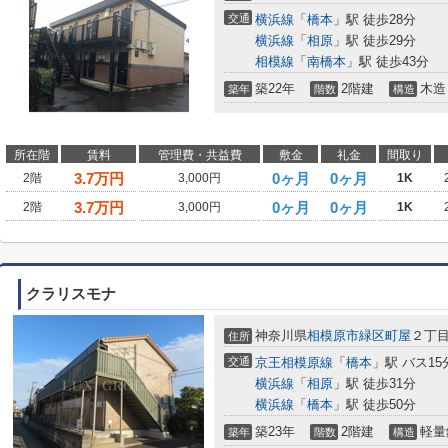
交通
横浜線
「
橋本
」駅 徒歩28分
横浜線
「
相原
」駅 徒歩29分
相模線
「
南橋本
」駅 徒歩43分
築22年
2階建
木造
築年
階数
構造
所在階
賃料
管理費・共益費
敷金
礼金
間取り
3.7
万円
0ヶ月
0ヶ月
2階
3,000円
1K
3.7
万円
0ヶ月
0ヶ月
2階
3,000円
1K
クラリスモナ
神奈川県
相模原市緑区
町屋
２丁
住所
交通
京王相模原線
「
橋本
」駅 バス15
横浜線
「
相原
」駅 徒歩31分
横浜線
「
橋本
」駅 徒歩50分
築23年
2階建
軽量
築年
階数
構造