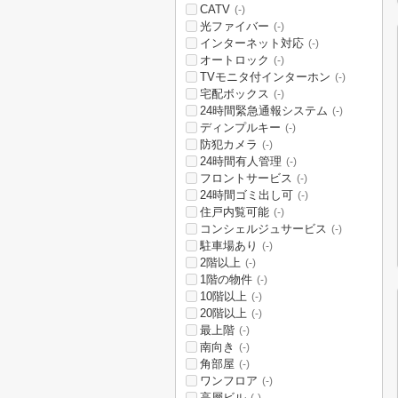
CATV
(-)
光ファイバー
(-)
インターネット対応
(-)
オートロック
(-)
TVモニタ付インターホン
(-)
宅配ボックス
(-)
24時間緊急通報システム
(-)
ディンプルキー
(-)
防犯カメラ
(-)
24時間有人管理
(-)
フロントサービス
(-)
24時間ゴミ出し可
(-)
住戸内覧可能
(-)
コンシェルジュサービス
(-)
駐車場あり
(-)
2階以上
(-)
1階の物件
(-)
10階以上
(-)
20階以上
(-)
最上階
(-)
南向き
(-)
角部屋
(-)
ワンフロア
(-)
高層ビル