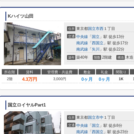
Kハイツ山田
東京都
国立市
西
１丁目
住所
交通
中央線
「
国立
」駅 徒歩13分
南武線
「
西国立
」駅 徒歩17分
南武線
「
矢川
」駅 徒歩22分
築40年
2階建
木造
築年
階数
構造
所在階
賃料
管理費・共益費
敷金
礼金
間取り
4.3
万円
0ヶ月
0ヶ月
2階
3,000円
1K
国立ロイヤルPart1
東京都
国立市
中
１丁目
住所
交通
中央線
「
国立
」駅 徒歩8分
南武線
「
西国立
」駅 徒歩23分