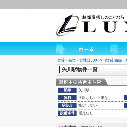
賃貸・売買・管理はLUX
>
(賃貸)路線
矢川駅物件一覧
沿線
矢川駅
賃料
下限なし～上限なし
駅徒歩
指定しない
設備条件
指定なし