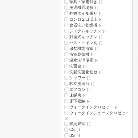
家具・家電付き
(-)
洗濯機置場有
(-)
外観タイル張り
(-)
コンロ２口以上
(-)
食器洗い乾燥機
(-)
システムキッチン
(-)
対面式キッチン
(-)
バス・トイレ別
(-)
追焚機能浴室
(-)
浴室乾燥機
(-)
温水洗浄便座
(-)
洗面台
(-)
洗髪洗面化粧台
(-)
シャワー
(-)
独立洗面台
(-)
エアコン
(-)
床暖房
(-)
床下収納
(-)
ウォークインクロゼット
(-)
ウォークインシューズクロゼット
(-)
収納豊富
(-)
CS
(-)
BS
(-)