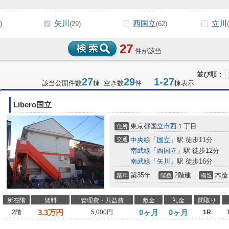
矢川
西国立
立川
)
(29)
(62)
27
件が該当
並び順：
27
29
1-27
該当公開件数
棟 空き数
件
棟表示
Libero国立
東京都
国立市
西
１丁目
住所
交通
中央線
「
国立
」駅 徒歩11分
南武線
「
西国立
」駅 徒歩12分
南武線
「
矢川
」駅 徒歩16分
築35年
2階建
木造
築年
階数
構造
所在階
賃料
管理費・共益費
敷金
礼金
間取り
3.3
万円
0ヶ月
0ヶ月
2階
5,000円
1R