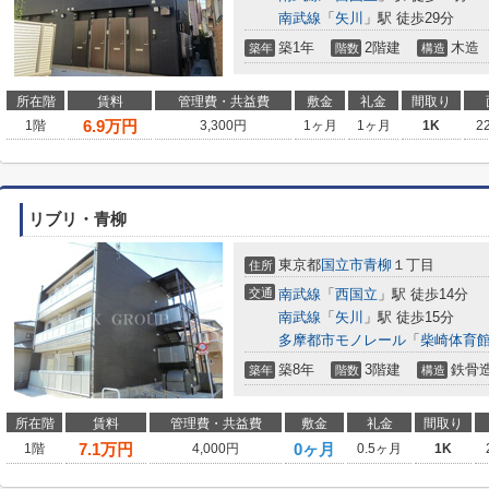
南武線
「
矢川
」駅 徒歩29分
築1年
2階建
木造
築年
階数
構造
所在階
賃料
管理費・共益費
敷金
礼金
間取り
6.9
万円
1階
3,300円
1ヶ月
1ヶ月
1K
2
リブリ・青柳
東京都
国立市
青柳
１丁目
住所
交通
南武線
「
西国立
」駅 徒歩14分
南武線
「
矢川
」駅 徒歩15分
多摩都市モノレール
「
柴崎体育
築8年
3階建
鉄骨
築年
階数
構造
所在階
賃料
管理費・共益費
敷金
礼金
間取り
7.1
万円
0ヶ月
1階
4,000円
0.5ヶ月
1K