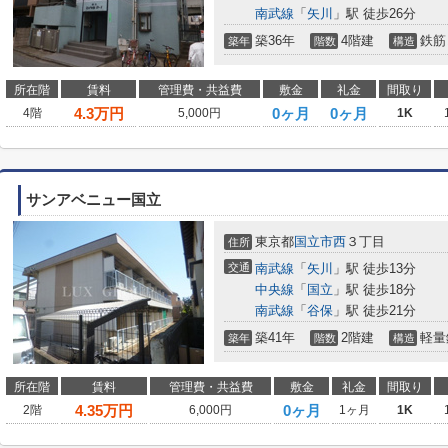
南武線
「
矢川
」駅 徒歩26分
築36年
4階建
鉄筋
築年
階数
構造
所在階
賃料
管理費・共益費
敷金
礼金
間取り
4.3
万円
0ヶ月
0ヶ月
4階
5,000円
1K
サンアベニュー国立
東京都
国立市
西
３丁目
住所
交通
南武線
「
矢川
」駅 徒歩13分
中央線
「
国立
」駅 徒歩18分
南武線
「
谷保
」駅 徒歩21分
築41年
2階建
軽量
築年
階数
構造
所在階
賃料
管理費・共益費
敷金
礼金
間取り
4.35
万円
0ヶ月
2階
6,000円
1ヶ月
1K