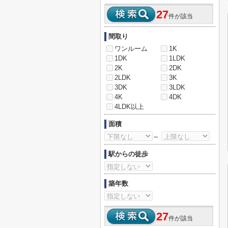
27
件が該当
間取り
ワンルーム
1K
1DK
1LDK
2K
2DK
2LDK
3K
3DK
3LDK
4K
4DK
4LDK以上
面積
～
駅からの徒歩
築年数
27
件が該当