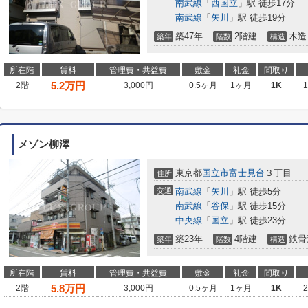
南武線
「
西国立
」駅 徒歩17分
南武線
「
矢川
」駅 徒歩19分
築47年
2階建
木造
築年
階数
構造
所在階
賃料
管理費・共益費
敷金
礼金
間取り
5.2
万円
2階
3,000円
0.5ヶ月
1ヶ月
1K
メゾン柳澤
東京都
国立市
富士見台
３丁目
住所
交通
南武線
「
矢川
」駅 徒歩5分
南武線
「
谷保
」駅 徒歩15分
中央線
「
国立
」駅 徒歩23分
築23年
4階建
鉄骨
築年
階数
構造
所在階
賃料
管理費・共益費
敷金
礼金
間取り
5.8
万円
2階
3,000円
0.5ヶ月
1ヶ月
1K