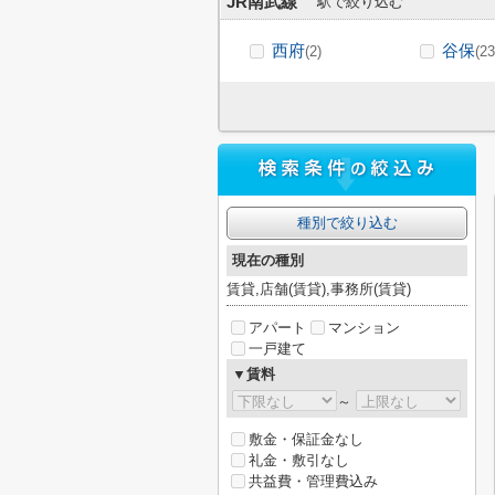
JR南武線
駅で絞り込む
西府
谷保
(2)
(23
種別で絞り込む
現在の種別
賃貸,店舗(賃貸),事務所(賃貸)
アパート
マンション
一戸建て
▼賃料
～
敷金・保証金なし
礼金・敷引なし
共益費・管理費込み