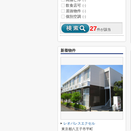
(-)
飲食店可
(-)
居抜物件
(-)
個別空調
(-)
27
件が該当
新着物件
レオパレスエクセル
東京都八王子市平町