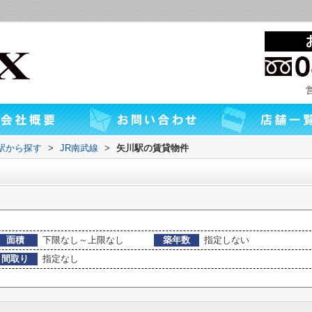
・駅から探す
>
JR南武線
>
矢川駅の賃貸物件
面積
下限なし～上限なし
築年数
指定しない
間取り
指定なし