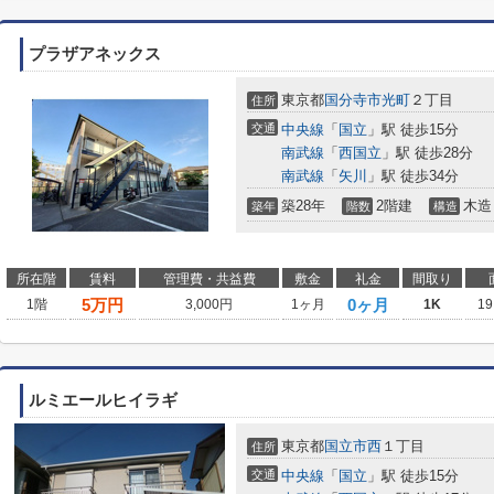
プラザアネックス
東京都
国分寺市
光町
２丁目
住所
交通
中央線
「
国立
」駅 徒歩15分
南武線
「
西国立
」駅 徒歩28分
南武線
「
矢川
」駅 徒歩34分
築28年
2階建
木造
築年
階数
構造
所在階
賃料
管理費・共益費
敷金
礼金
間取り
5
万円
0ヶ月
1階
3,000円
1ヶ月
1K
19
ルミエールヒイラギ
東京都
国立市
西
１丁目
住所
交通
中央線
「
国立
」駅 徒歩15分