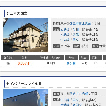
ジュネス国立
東京都
国立市
富士見台
３丁目
住所
交通
南武線
「
矢川
」駅 徒歩12分
南武線
「
谷保
」駅 徒歩16分
中央線
「
国立
」駅 徒歩23分
築29年
2階建
軽量
築年
階数
構造
所在階
賃料
管理費・共益費
敷金
礼金
間取り
6.35
万円
0ヶ月
1階
6,000円
1ヶ月
1K
セイバリースマイルⅡ
東京都
国分寺市
光町
２丁目
住所
交通
中央線
「
国立
」駅 徒歩6分
南武線
「
西国立
」駅 徒歩27分