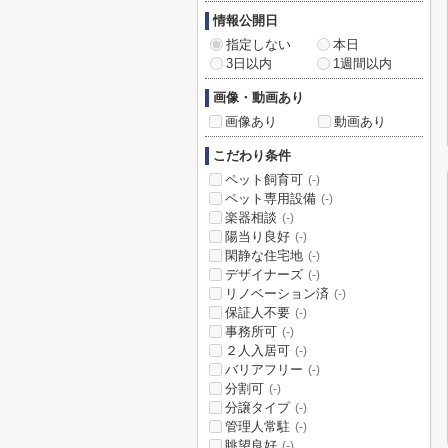
情報公開日
指定しない
本日
3日以内
1週間以内
画像・動画あり
画像あり
動画あり
こだわり条件
ペット飼育可
(-)
ペット専用設備
(-)
楽器相談
(-)
陽当り良好
(-)
閑静な住宅地
(-)
デザイナーズ
(-)
リノベーション済
(-)
保証人不要
(-)
事務所可
(-)
２人入居可
(-)
バリアフリー
(-)
分割可
(-)
分譲タイプ
(-)
管理人常駐
(-)
眺望良好
(-)