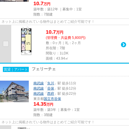
10.7
万円
築年数：築12年 ｜募集中：
1室
階数：7階建
ネット上に掲載されている物件はまとめてご紹介可能です！
10.7
万
円
(管理費・共益費 5,800円)
敷：0ヶ月｜礼：2ヶ月
所在階：7階
間取り：1LDK
面積：43.94㎡
フェリーチェ
賃貸｜アパート
南武線
「
矢川
」駅 徒歩11分
南武線
「
谷保
」駅 徒歩12分
南武線
「
西府
」駅 徒歩22分
東京都
国立市
谷保
14.35
万円
築年数：築3年 ｜募集中：
1室
階数：3階建
ネット上に掲載されている物件はまとめてご紹介可能です！