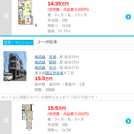
14.35
万
円
(管理費・共益費 6,000円)
敷：0ヶ月｜礼：1.5ヶ月
所在階：2階
間取り：2LDK
面積：57.78㎡
コーポ松本
賃貸｜マンション
南武線
「
谷保
」駅 徒歩16分
南武線
「
西府
」駅 徒歩25分
南武線
「
矢川
」駅 徒歩27分
東京都
国立市
谷保
６丁目
15.5
万円
築年数：築33年 ｜募集中：
1室
階数：3階建
ネット上に掲載されている物件はまとめてご紹介可能です！
15.5
万
円
(管理費・共益費 5,000円)
敷：0ヶ月｜礼：0ヶ月
所在階：3階
間取り：2LDK