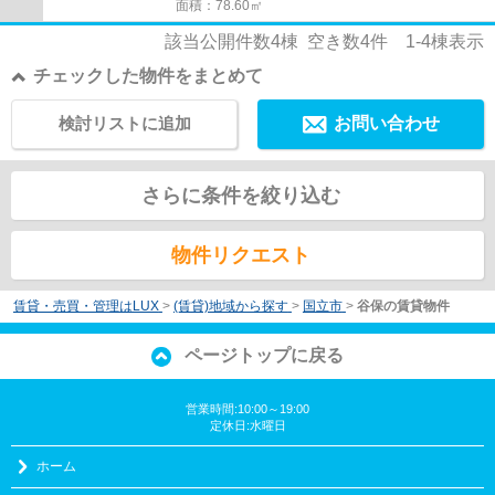
面積：78.60㎡
該当公開件数
4
棟 空き数
4
件
1-4
棟表示
チェックした物件をまとめて
検討リストに追加
お問い合わせ
さらに条件を絞り込む
物件リクエスト
賃貸・売買・管理はLUX
>
(賃貸)地域から探す
>
国立市
>
谷保の賃貸物件
ページトップに戻る
営業時間:10:00～19:00
定休日:水曜日
ホーム