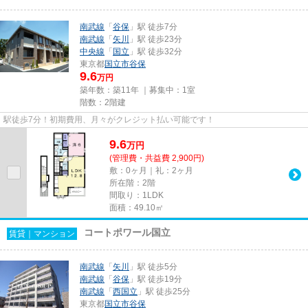
南武線
「
谷保
」駅 徒歩7分
南武線
「
矢川
」駅 徒歩23分
中央線
「
国立
」駅 徒歩32分
東京都
国立市
谷保
9.6
万円
築年数：築11年 ｜募集中：
1室
階数：2階建
駅徒歩7分！初期費用、月々がクレジット払い可能です！
9.6
万
円
(管理費・共益費 2,900円)
敷：0ヶ月｜礼：2ヶ月
所在階：2階
間取り：1LDK
面積：49.10㎡
コートポワール国立
賃貸｜マンション
南武線
「
矢川
」駅 徒歩5分
南武線
「
谷保
」駅 徒歩19分
南武線
「
西国立
」駅 徒歩25分
東京都
国立市
谷保