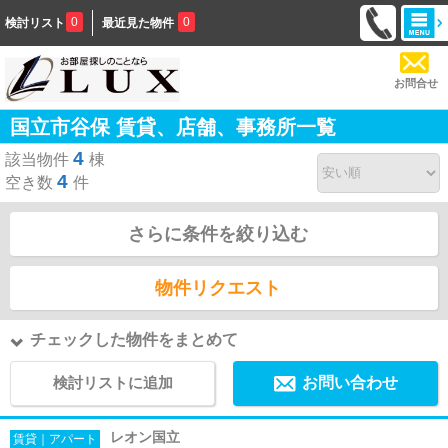
0
0
検討リスト
最近見た物件
お問合せ
国立市谷保 賃貸、店舗、事務所一覧
4
該当物件
棟
4
空き数
件
さらに条件を絞り込む
物件リクエスト
チェックした物件をまとめて
検討リストに追加
お問い合わせ
レオン国立
賃貸｜アパート