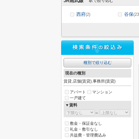
JR南武線
駅で絞り込む
西府
谷保
(2)
(23
種別で絞り込む
現在の種別
賃貸,店舗(賃貸),事務所(賃貸)
アパート
マンション
一戸建て
▼賃料
～
敷金・保証金なし
礼金・敷引なし
共益費・管理費込み