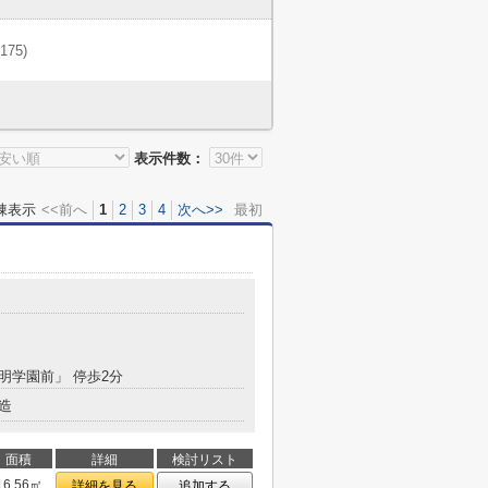
(175)
表示件数：
棟表示
<<前へ
1
2
3
4
次へ>>
最初
啓明学園前」 停歩2分
造
面積
詳細
検討リスト
16.56㎡
詳細を見る
追加する