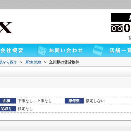
・駅から探す
>
JR南武線
>
立川駅の賃貸物件
面積
下限なし～上限なし
築年数
指定しない
間取り
指定なし