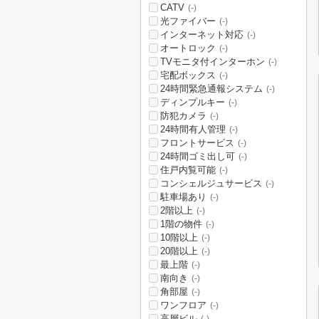
CATV
(-)
光ファイバー
(-)
インターネット対応
(-)
オートロック
(-)
TVモニタ付インターホン
(-)
宅配ボックス
(-)
24時間緊急通報システム
(-)
ディンプルキー
(-)
防犯カメラ
(-)
24時間有人管理
(-)
フロントサービス
(-)
24時間ゴミ出し可
(-)
住戸内覧可能
(-)
コンシェルジュサービス
(-)
駐車場あり
(-)
2階以上
(-)
1階の物件
(-)
10階以上
(-)
20階以上
(-)
最上階
(-)
南向き
(-)
角部屋
(-)
ワンフロア
(-)
高層ビル