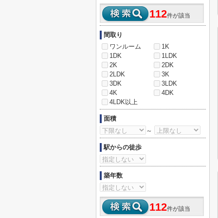
112
件が該当
間取り
ワンルーム
1K
1DK
1LDK
2K
2DK
2LDK
3K
3DK
3LDK
4K
4DK
4LDK以上
面積
～
駅からの徒歩
築年数
112
件が該当