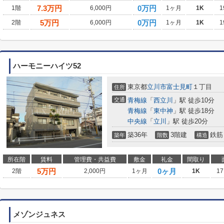
7.3
万円
0万円
1階
6,000円
1ヶ月
1K
1
5
万円
0万円
2階
6,000円
1ヶ月
1K
1
ハーモニーハイツ52
東京都
立川市
富士見町
１丁目
住所
交通
青梅線
「
西立川
」駅 徒歩10分
青梅線
「
東中神
」駅 徒歩18分
中央線
「
立川
」駅 徒歩20分
築36年
3階建
鉄筋
築年
階数
構造
所在階
賃料
管理費・共益費
敷金
礼金
間取り
5
万円
0ヶ月
2階
2,000円
1ヶ月
1K
17
メゾンジュネス