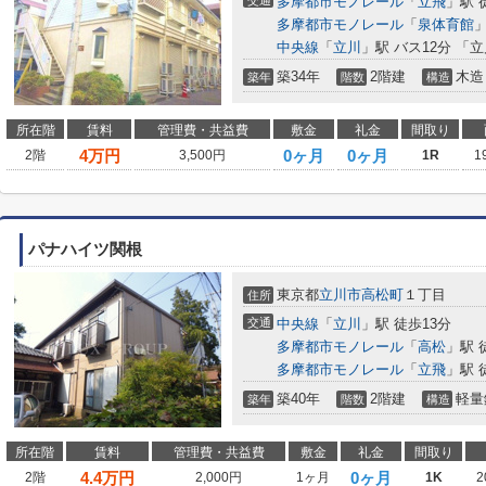
交通
多摩都市モノレール
「
立飛
」駅 
多摩都市モノレール
「
泉体育館
」
中央線
「
立川
」駅 バス12分 「
築34年
2階建
木造
築年
階数
構造
所在階
賃料
管理費・共益費
敷金
礼金
間取り
4
万円
0ヶ月
0ヶ月
2階
3,500円
1R
1
パナハイツ関根
東京都
立川市
高松町
１丁目
住所
交通
中央線
「
立川
」駅 徒歩13分
多摩都市モノレール
「
高松
」駅 
多摩都市モノレール
「
立飛
」駅 
築40年
2階建
軽量
築年
階数
構造
所在階
賃料
管理費・共益費
敷金
礼金
間取り
4.4
万円
0ヶ月
2階
2,000円
1ヶ月
1K
2