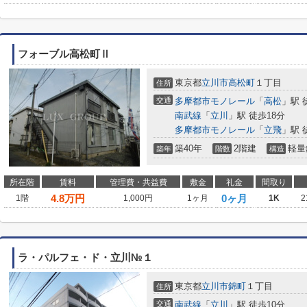
フォーブル高松町Ⅱ
東京都
立川市
高松町
１丁目
住所
交通
多摩都市モノレール
「
高松
」駅 
南武線
「
立川
」駅 徒歩18分
多摩都市モノレール
「
立飛
」駅 
築40年
2階建
軽量
築年
階数
構造
所在階
賃料
管理費・共益費
敷金
礼金
間取り
4.8
万円
0ヶ月
1階
1,000円
1ヶ月
1K
2
ラ・パルフェ・ド・立川№１
東京都
立川市
錦町
１丁目
住所
交通
南武線
「
立川
」駅 徒歩10分