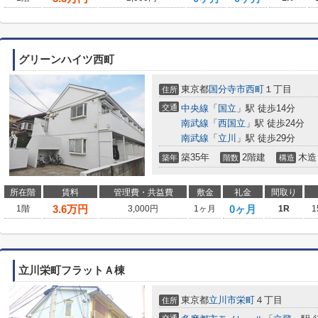
グリーンハイツ西町
東京都
国分寺市
西町
１丁目
住所
交通
中央線
「
国立
」駅 徒歩14分
南武線
「
西国立
」駅 徒歩24分
南武線
「
立川
」駅 徒歩29分
築35年
2階建
木造
築年
階数
構造
所在階
賃料
管理費・共益費
敷金
礼金
間取り
3.6
万円
0ヶ月
1階
3,000円
1ヶ月
1R
1
立川栄町フラットＡ棟
東京都
立川市
栄町
４丁目
住所