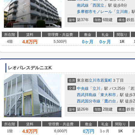
南武線
「
西国立
」駅 徒歩8分
多摩都市モノレール
「
立川南
」駅
築37年
6階建
鉄筋
築年
階数
構造
所在階
賃料
管理費・共益費
敷金
礼金
間取り
4.8
万円
0ヶ月
0ヶ月
4階
5,500円
1R
レオパレスデルニエK
東京都
立川市
若葉町
３丁目
住所
交通
中央線
「
立川
」駅 バス25分 「
西武拝島線
「
東大和市
」駅 徒歩3
西武国分寺線
「
鷹の台
」駅 徒歩2
築26年
2階建
鉄骨
築年
階数
構造
所在階
賃料
管理費・共益費
敷金
礼金
間取り
4.9
万円
0万円
1階
6,000円
1ヶ月
1K
1