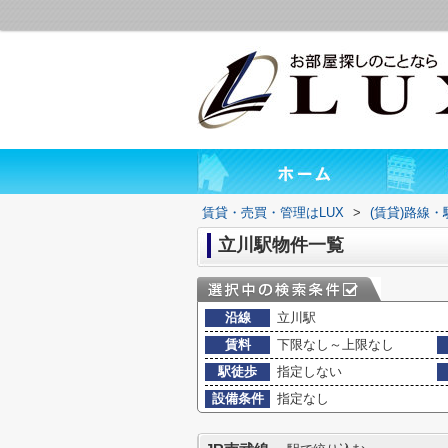
賃貸・売買・管理はLUX
>
(賃貸)路線
立川駅物件一覧
沿線
立川駅
賃料
下限なし～上限なし
駅徒歩
指定しない
設備条件
指定なし