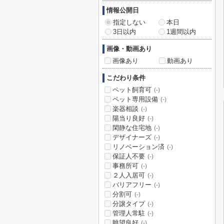
情報公開日
指定しない
本日
3日以内
1週間以内
画像・動画あり
画像あり
動画あり
こだわり条件
ペット飼育可
(-)
ペット専用設備
(-)
楽器相談
(-)
陽当り良好
(-)
閑静な住宅地
(-)
デザイナーズ
(-)
リノベーション済
(-)
保証人不要
(-)
事務所可
(-)
２人入居可
(-)
バリアフリー
(-)
分割可
(-)
分譲タイプ
(-)
管理人常駐
(-)
眺望良好
(-)