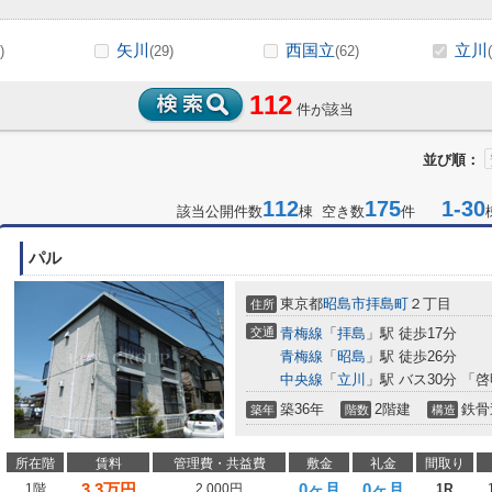
矢川
西国立
立川
)
(29)
(62)
112
件が該当
並び順：
112
175
1-30
該当公開件数
棟 空き数
件
パル
東京都
昭島市
拝島町
２丁目
住所
交通
青梅線
「
拝島
」駅 徒歩17分
青梅線
「
昭島
」駅 徒歩26分
中央線
「
立川
」駅 バス30分 「
築36年
2階建
鉄骨
築年
階数
構造
所在階
賃料
管理費・共益費
敷金
礼金
間取り
3.3
万円
0ヶ月
0ヶ月
1階
2,000円
1R