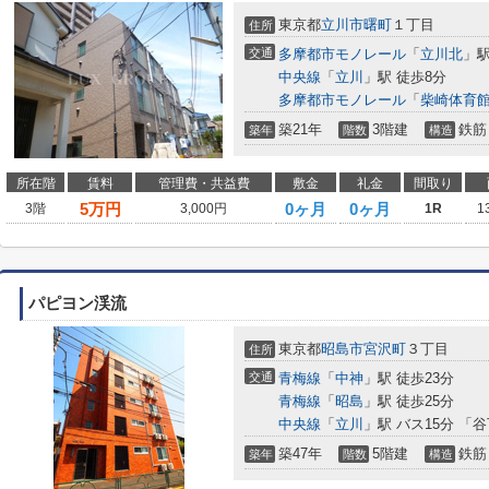
東京都
立川市
曙町
１丁目
住所
交通
多摩都市モノレール
「
立川北
」駅
中央線
「
立川
」駅 徒歩8分
多摩都市モノレール
「
柴崎体育
築21年
3階建
鉄筋
築年
階数
構造
所在階
賃料
管理費・共益費
敷金
礼金
間取り
5
万円
0ヶ月
0ヶ月
3階
3,000円
1R
1
パピヨン渓流
東京都
昭島市
宮沢町
３丁目
住所
交通
青梅線
「
中神
」駅 徒歩23分
青梅線
「
昭島
」駅 徒歩25分
中央線
「
立川
」駅 バス15分 「
築47年
5階建
鉄筋
築年
階数
構造