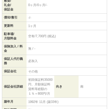
敷金/
礼金/
0ヶ月/0ヶ月/-
保証金
償却/敷引
-/-
更新料
1ヶ月
駐車場/
空有/7,700円 (税込)
月額料金
保険加入 / 料
無 / -
金
保証人代行義
必加入
務
保証会社
その他
初回保証料35000
円、月額保証料
保証会社詳細
向き
南
賃料等総額の
１％＋800円/月
築年月
1992年 11月 (築33年)