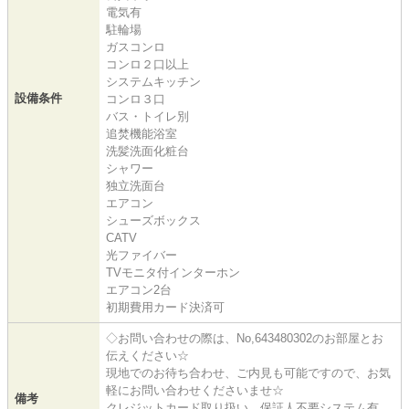
電気有
駐輪場
ガスコンロ
コンロ２口以上
システムキッチン
設備条件
コンロ３口
バス・トイレ別
追焚機能浴室
洗髪洗面化粧台
シャワー
独立洗面台
エアコン
シューズボックス
CATV
光ファイバー
TVモニタ付インターホン
エアコン2台
初期費用カード決済可
◇お問い合わせの際は、No,643480302のお部屋とお
伝えください☆
現地でのお待ち合わせ、ご内見も可能ですので、お気
軽にお問い合わせくださいませ☆
備考
クレジットカード取り扱い、保証人不要システム有、