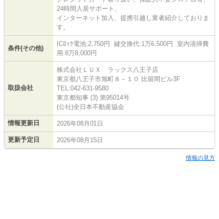
24時間入居サポート、
インターネット加入、提携引越し業者紹介しておりま
す。
ICﾛｯｸ電池:2,750円 鍵交換代:1万6,500円 室内清掃費
条件(その他)
用:8万8,000円
株式会社ＬＵＸ ラックス八王子店
東京都八王子市旭町８－１０ 比留間ビル3F
取扱会社
TEL:042-631-9580
東京都知事 (3) 第95014号
(公社)全日本不動産協会
情報更新日
2026年08月01日
更新予定日
2026年08月15日
情報の見方