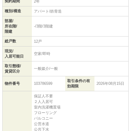
契約期間
2年
種別/構造
アパート/鉄骨造
部屋/
所在階/
-/3階/3階建
階建
総戸数
12戸
現況/
空家/即時
入居可能日
取引態様/
一般媒介/一般
賃貸区分
取引条件の有
物件番号
103786599
2026年08月15日
効期限
保証人不要
２人入居可
室内洗濯機置場
フローリング
バルコニー
公営水道
公共下水