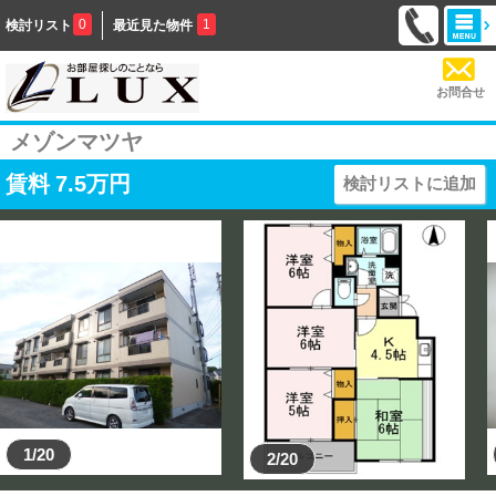
0
1
検討リスト
最近見た物件
お問合せ
メゾンマツヤ
賃料
7.5
万円
検討リストに追加
1/20
2/20