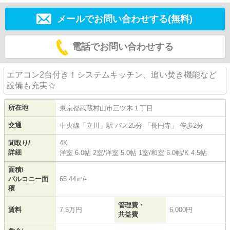
メールでお問い合わせする(無料)
電話でお問い合わせする
エアコン2台付き！システムキッチン、追い焚き機能など
設備も充実☆
所在地
東京都
武蔵村山市
三ツ木
１丁目
交通
中央線
「
立川
」駅 バス25分 「長円寺」 停歩2分
間取り/
4K
詳細
洋室 6.0帖 2室
/
洋室 5.0帖 1室
/
和室 6.0帖
/
K 4.5帖
面積/
バルコニー面
65.44㎡/-
積
管理費・
賃料
7.5万円
6,000円
共益費