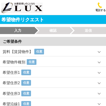
電話する
希望物件リクエスト
入力
確認
送信
ご希望条件
賃料【賃貸物件】
任意
希望物件種別
任意
希望住所1
任意
希望住所2
任意
希望住所3
任意
希望沿線1
任意