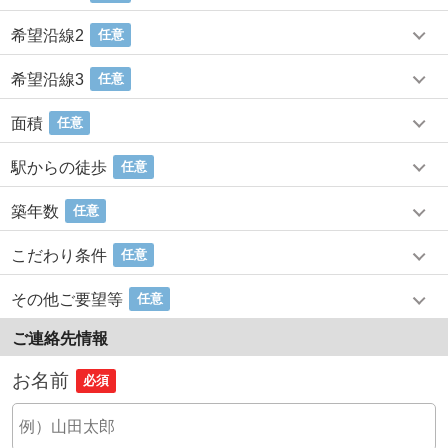
希望沿線2
任意
希望沿線3
任意
面積
任意
駅からの徒歩
任意
築年数
任意
こだわり条件
任意
その他ご要望等
任意
ご連絡先情報
お名前
必須