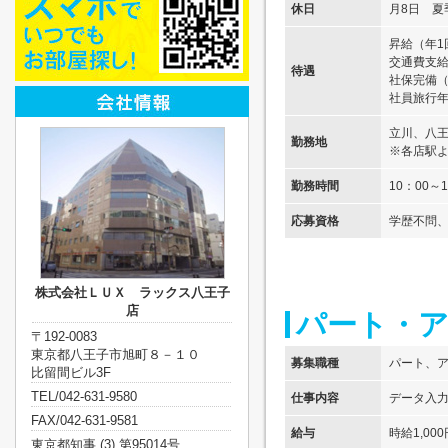
休日
月8日 夏
昇給（年1
交通費支給
待遇
社保完備
社員旅行年
立川、八
勤務地
※各店駅
勤務時間
10：00～1
応募資格
学歴不問
株式会社ＬＵＸ ラックス八王子
店
パート・
〒192-0083
東京都八王子市旭町８－１０
募集職種
パート、
比留間ビル3F
TEL/042-631-9580
仕事内容
データ入
FAX/042-631-9581
給与
時給1,00
東京都知事 (3) 第95014号