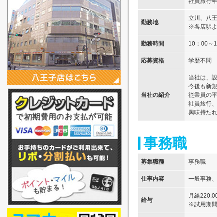
社員旅行年
立川、八
勤務地
※各店駅
勤務時間
10：00～1
応募資格
学歴不問 
当社は、設
今後も新
当社の紹介
従業員の平
社員旅行
興味持た
事務職
募集職種
事務職
仕事内容
一般事務、
月給220,
給与
※試用期間