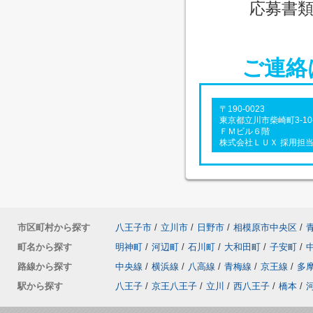
応募書
ご連絡
〒190-0023
東京都立川市柴崎町3-10
ＦＭビル６階
株式会社ＬＵＸ 採用担
市区町村から探す
八王子市
/
立川市
/
日野市
/
相模原市中央区
/
町名から探す
明神町
/
河辺町
/
石川町
/
大和田町
/
子安町
/
路線から探す
中央線
/
横浜線
/
八高線
/
青梅線
/
京王線
/
多
駅から探す
八王子
/
京王八王子
/
立川
/
西八王子
/
橋本
/