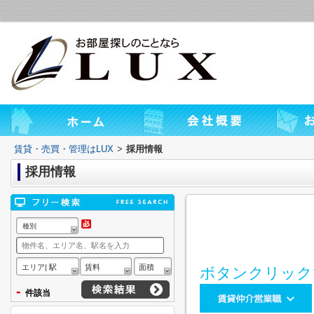
賃貸・売買・管理はLUX
>
採用情報
採用情報
種別
エリア| 駅
賃料
面積
ボタンクリック
-
件該当