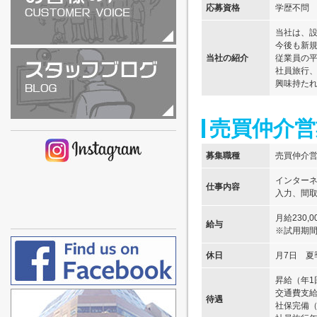
応募資格
学歴不問 
当社は、設
今後も新
当社の紹介
従業員の平
社員旅行
興味持た
売買仲介営
募集職種
売買仲介営
インター
仕事内容
入力、間
月給230
給与
※試用期間
休日
月7日 夏
昇給（年1
交通費支給
待遇
社保完備