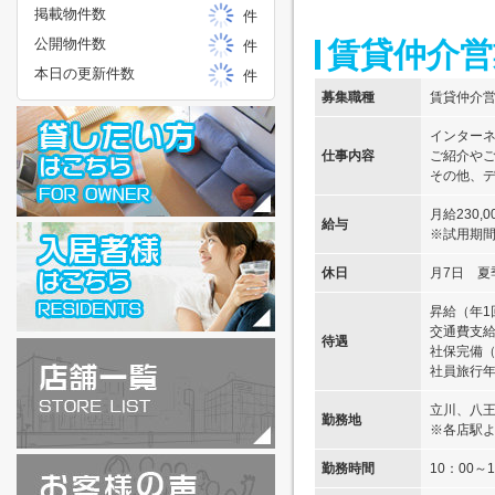
掲載物件数
件
公開物件数
賃貸仲介営
件
本日の更新件数
件
募集職種
賃貸仲介
インター
仕事内容
ご紹介や
その他、
月給230
給与
※試用期間
休日
月7日 夏
昇給（年1
交通費支給
待遇
社保完備
社員旅行年
立川、八
勤務地
※各店駅
勤務時間
10：00～1