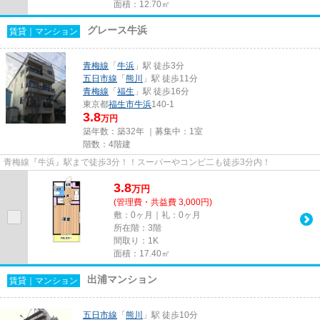
面積：12.70㎡
グレース牛浜
賃貸｜マンション
青梅線
「
牛浜
」駅 徒歩3分
五日市線
「
熊川
」駅 徒歩11分
青梅線
「
福生
」駅 徒歩16分
東京都
福生市
牛浜
140-1
3.8
万円
築年数：築32年 ｜募集中：
1室
階数：4階建
青梅線『牛浜』駅まで徒歩3分！！スーパーやコンビ二も徒歩3分内！
3.8
万
円
(管理費・共益費 3,000円)
敷：0ヶ月｜礼：0ヶ月
所在階：3階
間取り：1K
面積：17.40㎡
出浦マンション
賃貸｜マンション
五日市線
「
熊川
」駅 徒歩10分