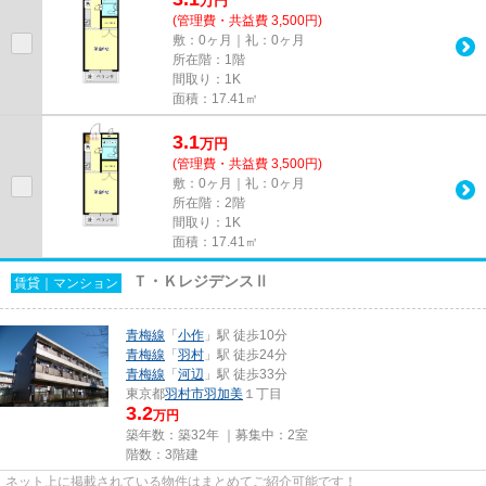
万
円
(管理費・共益費 3,500円)
敷：0ヶ月｜礼：0ヶ月
所在階：1階
間取り：1K
面積：17.41㎡
3.1
万
円
(管理費・共益費 3,500円)
敷：0ヶ月｜礼：0ヶ月
所在階：2階
間取り：1K
面積：17.41㎡
Ｔ・ＫレジデンスⅡ
賃貸｜マンション
青梅線
「
小作
」駅 徒歩10分
青梅線
「
羽村
」駅 徒歩24分
青梅線
「
河辺
」駅 徒歩33分
東京都
羽村市
羽加美
１丁目
3.2
万円
築年数：築32年 ｜募集中：
2室
階数：3階建
ネット上に掲載されている物件はまとめてご紹介可能です！