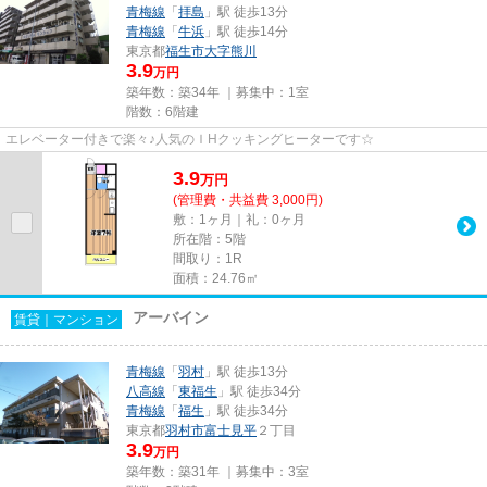
青梅線
「
拝島
」駅 徒歩13分
青梅線
「
牛浜
」駅 徒歩14分
東京都
福生市
大字熊川
3.9
万円
築年数：築34年 ｜募集中：
1室
階数：6階建
エレベーター付きで楽々♪人気のＩHクッキングヒーターです☆
3.9
万
円
(管理費・共益費 3,000円)
敷：1ヶ月｜礼：0ヶ月
所在階：5階
間取り：1R
面積：24.76㎡
アーバイン
賃貸｜マンション
青梅線
「
羽村
」駅 徒歩13分
八高線
「
東福生
」駅 徒歩34分
青梅線
「
福生
」駅 徒歩34分
東京都
羽村市
富士見平
２丁目
3.9
万円
築年数：築31年 ｜募集中：
3室