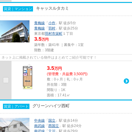
キャッスルタカミ
賃貸｜マンション
青梅線
「
小作
」駅 徒歩5分
青梅線
「
羽村
」駅 徒歩25分
東京都
羽村市
栄町
１丁目
3.5
万円
築年数：築41年 ｜募集中：
1室
階数：3階建
ネット上に掲載されている物件はまとめてご紹介可能です！
3.5
万
円
(管理費・共益費 3,500円)
敷：0ヶ月｜礼：0ヶ月
所在階：3階
間取り：1K
面積：17.41㎡
グリーンハイツ西町
賃貸｜アパート
中央線
「
国立
」駅 徒歩14分
南武線
「
西国立
」駅 徒歩24分
南武線
「
立川
」駅 徒歩29分