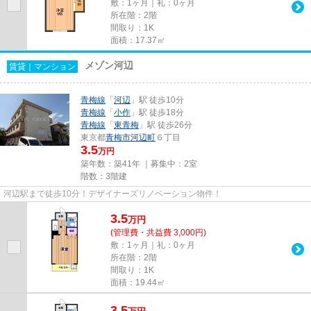
敷：1ヶ月｜礼：0ヶ月
所在階：2階
間取り：1K
面積：17.37㎡
メゾン河辺
賃貸｜マンション
青梅線
「
河辺
」駅 徒歩10分
青梅線
「
小作
」駅 徒歩18分
青梅線
「
東青梅
」駅 徒歩26分
東京都
青梅市
河辺町
６丁目
3.5
万円
築年数：築41年 ｜募集中：
2室
階数：3階建
河辺駅まで徒歩10分！デザイナーズリノベーション物件！
3.5
万
円
(管理費・共益費 3,000円)
敷：1ヶ月｜礼：0ヶ月
所在階：2階
間取り：1K
面積：19.44㎡
3.5