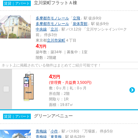
立川栄町フラットＡ棟
賃貸｜アパート
多摩都市モノレール
「
立飛
」駅 徒歩9分
多摩都市モノレール
「
泉体育館
」駅 徒歩9分
中央線
「
立川
」駅 バス12分 「立川サンシャインパーク
前」 停歩3分
東京都
立川市
栄町
４丁目
4
万円
築年数：築34年 ｜募集中：
1室
階数：2階建
ネット上に掲載されている物件はまとめてご紹介可能です！
4
万
円
(管理費・共益費 3,500円)
敷：0ヶ月｜礼：0ヶ月
所在階：2階
間取り：1R
面積：19.87㎡
グリーンアベニュー
賃貸｜アパート
青梅線
「
小作
」駅 バス8分 「万場坂」 停歩5分
青梅線
「
東青梅
」駅 徒歩28分