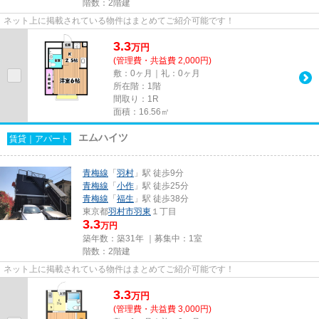
階数：2階建
ネット上に掲載されている物件はまとめてご紹介可能です！
3.3
万
円
(管理費・共益費 2,000円)
敷：0ヶ月｜礼：0ヶ月
所在階：1階
間取り：1R
面積：16.56㎡
エムハイツ
賃貸｜アパート
青梅線
「
羽村
」駅 徒歩9分
青梅線
「
小作
」駅 徒歩25分
青梅線
「
福生
」駅 徒歩38分
東京都
羽村市
羽東
１丁目
3.3
万円
築年数：築31年 ｜募集中：
1室
階数：2階建
ネット上に掲載されている物件はまとめてご紹介可能です！
3.3
万
円
(管理費・共益費 3,000円)