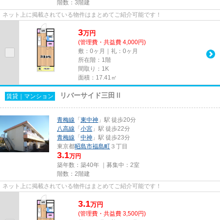
階数：3階建
ネット上に掲載されている物件はまとめてご紹介可能です！
3
万
円
(管理費・共益費 4,000円)
敷：0ヶ月｜礼：0ヶ月
所在階：1階
間取り：1K
面積：17.41㎡
リバーサイド三田Ⅱ
賃貸｜マンション
青梅線
「
東中神
」駅 徒歩20分
八高線
「
小宮
」駅 徒歩22分
青梅線
「
中神
」駅 徒歩23分
東京都
昭島市
福島町
３丁目
3.1
万円
築年数：築40年 ｜募集中：
2室
階数：2階建
ネット上に掲載されている物件はまとめてご紹介可能です！
3.1
万
円
(管理費・共益費 3,500円)