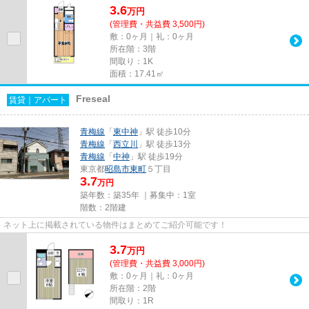
3.6
万
円
(管理費・共益費 3,500円)
敷：0ヶ月｜礼：0ヶ月
所在階：3階
間取り：1K
面積：17.41㎡
Freseal
賃貸｜アパート
青梅線
「
東中神
」駅 徒歩10分
青梅線
「
西立川
」駅 徒歩13分
青梅線
「
中神
」駅 徒歩19分
東京都
昭島市
東町
５丁目
3.7
万円
築年数：築35年 ｜募集中：
1室
階数：2階建
ネット上に掲載されている物件はまとめてご紹介可能です！
3.7
万
円
(管理費・共益費 3,000円)
敷：0ヶ月｜礼：0ヶ月
所在階：2階
間取り：1R