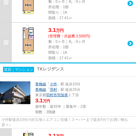
敷：0ヶ月｜礼：0ヶ月
所在階：1階
間取り：1K
面積：17.41㎡
3.1
万
円
(管理費・共益費 3,500円)
敷：0ヶ月｜礼：0ヶ月
所在階：1階
間取り：1K
面積：17.41㎡
TKレジデンス
賃貸｜マンション
青梅線
「
小作
」駅 徒歩10分
青梅線
「
羽村
」駅 徒歩25分
東京都
羽村市
羽加美
１丁目
3.1
万円
築年数：築35年 ｜募集中：
2室
階数：3階建
小作駅徒歩10分の好立地☆エアコン完備！スーパーまで徒歩5分でお買い物も
楽々♪
3.1