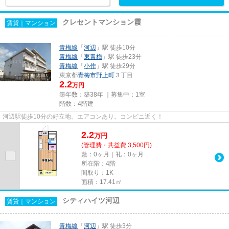
クレセントマンション霞
賃貸｜マンション
青梅線
「
河辺
」駅 徒歩10分
青梅線
「
東青梅
」駅 徒歩23分
青梅線
「
小作
」駅 徒歩29分
東京都
青梅市
野上町
３丁目
2.2
万円
築年数：築38年 ｜募集中：
1室
階数：4階建
河辺駅徒歩10分の好立地。エアコンあり。コンビニ近く！
2.2
万
円
(管理費・共益費 3,500円)
敷：0ヶ月｜礼：0ヶ月
所在階：4階
間取り：1K
面積：17.41㎡
シティハイツ河辺
賃貸｜マンション
青梅線
「
河辺
」駅 徒歩3分