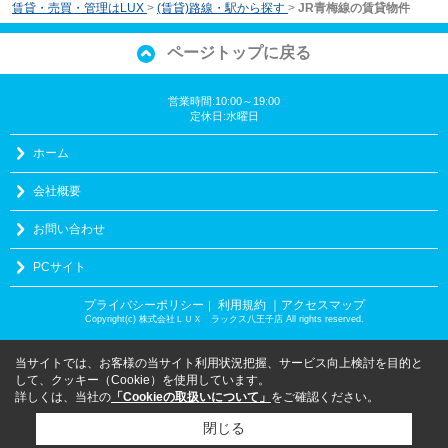
賃貸・売買・管理はLUX
>
(賃貸)路線・駅から探す
>
JR青梅線の賃貸物件
ページトップに戻る
営業時間:10:00～19:00
定休日:水曜日
ホーム
会社概要
お問い合わせ
PCサイト
プライバシーポリシー
利用規約
｜アクセスマップ
｜
Copyright(c) 株式会社ＬＵＸ ラックス八王子店 All rights reserved.
当サイトでは、お客様の当サイト利用状況把握、サービス向上検討を目的と
して、クッキー（Cookie）を使用しています。
詳しくは、当社の
「Cookieの取扱いについて」
をご確認ください。
閉じる