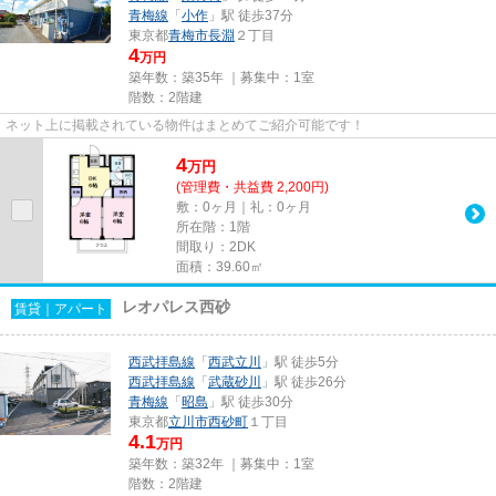
青梅線
「
小作
」駅 徒歩37分
東京都
青梅市
長淵
２丁目
4
万円
築年数：築35年 ｜募集中：
1室
階数：2階建
ネット上に掲載されている物件はまとめてご紹介可能です！
4
万
円
(管理費・共益費 2,200円)
敷：0ヶ月｜礼：0ヶ月
所在階：1階
間取り：2DK
面積：39.60㎡
レオパレス西砂
賃貸｜アパート
西武拝島線
「
西武立川
」駅 徒歩5分
西武拝島線
「
武蔵砂川
」駅 徒歩26分
青梅線
「
昭島
」駅 徒歩30分
東京都
立川市
西砂町
１丁目
4.1
万円
築年数：築32年 ｜募集中：
1室
階数：2階建