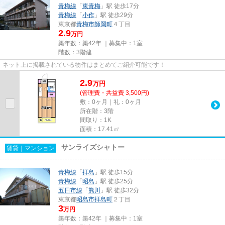
青梅線
「
東青梅
」駅 徒歩17分
青梅線
「
小作
」駅 徒歩29分
東京都
青梅市
師岡町
４丁目
2.9
万円
築年数：築42年 ｜募集中：
1室
階数：3階建
ネット上に掲載されている物件はまとめてご紹介可能です！
2.9
万
円
(管理費・共益費 3,500円)
敷：0ヶ月｜礼：0ヶ月
所在階：3階
間取り：1K
面積：17.41㎡
サンライズシャトー
賃貸｜マンション
青梅線
「
拝島
」駅 徒歩15分
青梅線
「
昭島
」駅 徒歩25分
五日市線
「
熊川
」駅 徒歩32分
東京都
昭島市
拝島町
２丁目
3
万円
築年数：築42年 ｜募集中：
1室