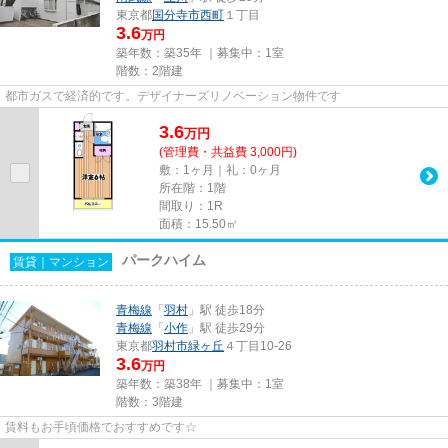
東京都
国分寺市
西町
１丁目
3.6
万円
築年数：築35年 ｜募集中：
1室
階数：2階建
都市ガスで経済的です。デザイナーズリノベーション物件です
3.6
万
円
(管理費・共益費 3,000円)
敷：1ヶ月｜礼：0ヶ月
所在階：1階
間取り：1R
面積：15.50㎡
パークハイム
賃貸｜マンション
青梅線
「
羽村
」駅 徒歩18分
青梅線
「
小作
」駅 徒歩29分
東京都
羽村市
緑ヶ丘
４丁目10-26
3.6
万円
築年数：築38年 ｜募集中：
1室
階数：3階建
賃料もお手頃価格でおすすめです☆