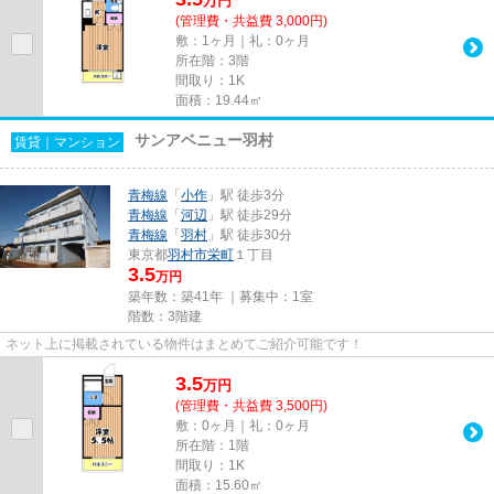
万
円
(管理費・共益費 3,000円)
敷：1ヶ月｜礼：0ヶ月
所在階：3階
間取り：1K
面積：19.44㎡
サンアベニュー羽村
賃貸｜マンション
青梅線
「
小作
」駅 徒歩3分
青梅線
「
河辺
」駅 徒歩29分
青梅線
「
羽村
」駅 徒歩30分
東京都
羽村市
栄町
１丁目
3.5
万円
築年数：築41年 ｜募集中：
1室
階数：3階建
ネット上に掲載されている物件はまとめてご紹介可能です！
3.5
万
円
(管理費・共益費 3,500円)
敷：0ヶ月｜礼：0ヶ月
所在階：1階
間取り：1K
面積：15.60㎡