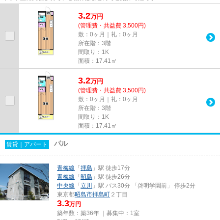
3.2
万
円
(管理費・共益費 3,500円)
敷：0ヶ月｜礼：0ヶ月
所在階：3階
間取り：1K
面積：17.41㎡
3.2
万
円
(管理費・共益費 3,500円)
敷：0ヶ月｜礼：0ヶ月
所在階：3階
間取り：1K
面積：17.41㎡
パル
賃貸｜アパート
青梅線
「
拝島
」駅 徒歩17分
青梅線
「
昭島
」駅 徒歩26分
中央線
「
立川
」駅 バス30分 「啓明学園前」 停歩2分
東京都
昭島市
拝島町
２丁目
3.3
万円
築年数：築36年 ｜募集中：
1室