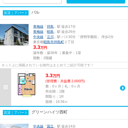
パル
賃貸｜アパート
青梅線
「
拝島
」駅 徒歩17分
青梅線
「
昭島
」駅 徒歩26分
中央線
「
立川
」駅 バス30分 「啓明学園前」 停歩2分
東京都
昭島市
拝島町
２丁目
3.3
万円
築年数：築36年 ｜募集中：
1室
階数：2階建
ネット上に掲載されている物件はまとめてご紹介可能です！
3.3
万
円
(管理費・共益費 2,000円)
敷：0ヶ月｜礼：0ヶ月
所在階：1階
間取り：1R
面積：16.56㎡
グリーンハイツ西町
賃貸｜アパート
中央線
「
国立
」駅 徒歩14分