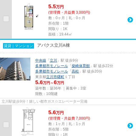
5.5
万
円
(管理費・共益費 3,000円)
敷：0ヶ月｜礼：0ヶ月
所在階：1階
間取り：1K
面積：19.44㎡
アバクス立川A棟
賃貸｜マンション
中央線
「
立川
」駅 徒歩9分
多摩都市モノレール
「
柴崎体育館
」駅 徒歩22分
多摩都市モノレール
「
高松
」駅 徒歩20分
東京都
立川市
曙町
１丁目
5.6
6
万円～
万円
築年数：築36年 ｜募集中：
3室
階数：10階建
立川駅徒歩9分！嬉しい都市ガス☆エレベーター完備
5.6
万
円
(管理費・共益費 7,000円)
敷：1ヶ月｜礼：1ヶ月
所在階：5階
間取り：1R