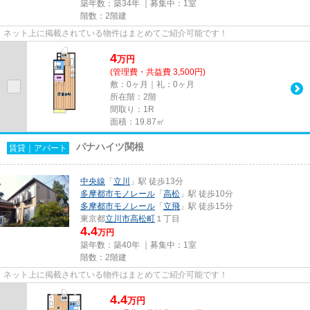
築年数：築34年 ｜募集中：
1室
階数：2階建
ネット上に掲載されている物件はまとめてご紹介可能です！
4
万
円
(管理費・共益費 3,500円)
敷：0ヶ月｜礼：0ヶ月
所在階：2階
間取り：1R
面積：19.87㎡
パナハイツ関根
賃貸｜アパート
中央線
「
立川
」駅 徒歩13分
多摩都市モノレール
「
高松
」駅 徒歩10分
多摩都市モノレール
「
立飛
」駅 徒歩15分
東京都
立川市
高松町
１丁目
4.4
万円
築年数：築40年 ｜募集中：
1室
階数：2階建
ネット上に掲載されている物件はまとめてご紹介可能です！
4.4
万
円