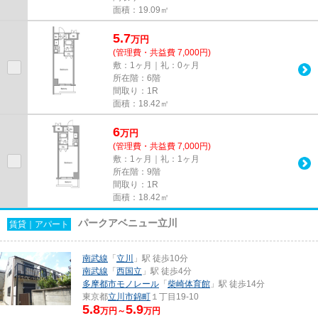
面積：19.09㎡
5.7
万
円
(管理費・共益費 7,000円)
敷：1ヶ月｜礼：0ヶ月
所在階：6階
間取り：1R
面積：18.42㎡
6
万
円
(管理費・共益費 7,000円)
敷：1ヶ月｜礼：1ヶ月
所在階：9階
間取り：1R
面積：18.42㎡
パークアベニュー立川
賃貸｜アパート
南武線
「
立川
」駅 徒歩10分
南武線
「
西国立
」駅 徒歩4分
多摩都市モノレール
「
柴崎体育館
」駅 徒歩14分
東京都
立川市
錦町
１丁目19-10
5.8
5.9
万円～
万円