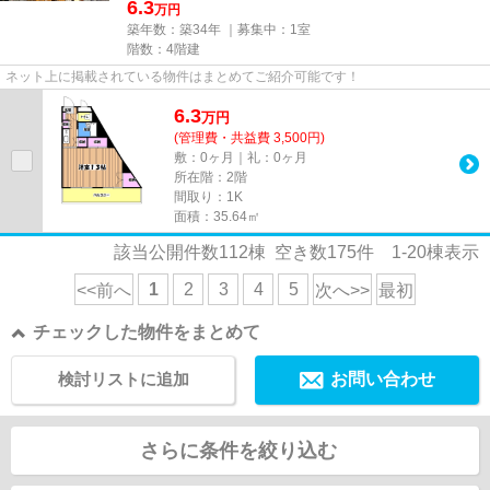
6.3
万円
築年数：築34年 ｜募集中：
1室
階数：4階建
ネット上に掲載されている物件はまとめてご紹介可能です！
6.3
万
円
(管理費・共益費 3,500円)
敷：0ヶ月｜礼：0ヶ月
所在階：2階
間取り：1K
面積：35.64㎡
該当公開件数
112
棟 空き数
175
件
1-20
棟表示
1
2
3
4
5
<<前へ
次へ>>
最初
チェックした物件をまとめて
検討リストに追加
お問い合わせ
さらに条件を絞り込む