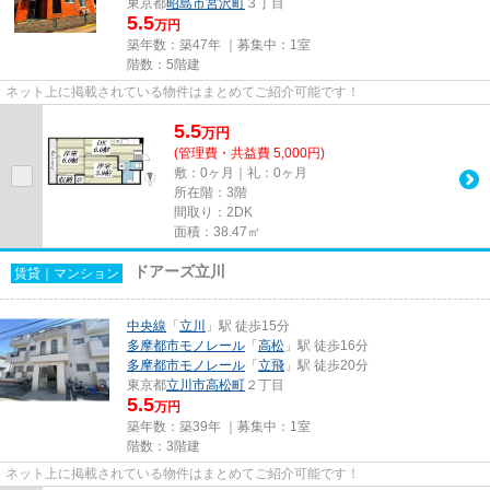
東京都
昭島市
宮沢町
３丁目
5.5
万円
築年数：築47年 ｜募集中：
1室
階数：5階建
ネット上に掲載されている物件はまとめてご紹介可能です！
5.5
万
円
(管理費・共益費 5,000円)
敷：0ヶ月｜礼：0ヶ月
所在階：3階
間取り：2DK
面積：38.47㎡
ドアーズ立川
賃貸｜マンション
中央線
「
立川
」駅 徒歩15分
多摩都市モノレール
「
高松
」駅 徒歩16分
多摩都市モノレール
「
立飛
」駅 徒歩20分
東京都
立川市
高松町
２丁目
5.5
万円
築年数：築39年 ｜募集中：
1室
階数：3階建
ネット上に掲載されている物件はまとめてご紹介可能です！