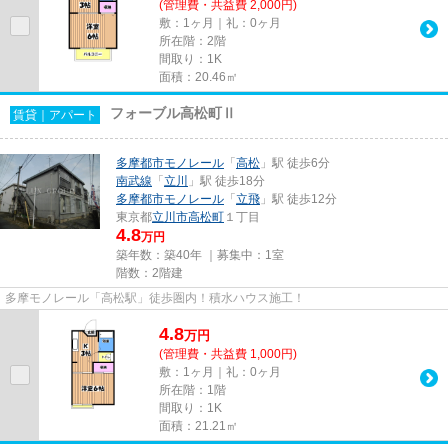
(管理費・共益費 2,000円)
敷：1ヶ月｜礼：0ヶ月
所在階：2階
間取り：1K
面積：20.46㎡
フォーブル高松町Ⅱ
賃貸｜アパート
多摩都市モノレール
「
高松
」駅 徒歩6分
南武線
「
立川
」駅 徒歩18分
多摩都市モノレール
「
立飛
」駅 徒歩12分
東京都
立川市
高松町
１丁目
4.8
万円
築年数：築40年 ｜募集中：
1室
階数：2階建
多摩モノレール「高松駅」徒歩圏内！積水ハウス施工！
4.8
万
円
(管理費・共益費 1,000円)
敷：1ヶ月｜礼：0ヶ月
所在階：1階
間取り：1K
面積：21.21㎡