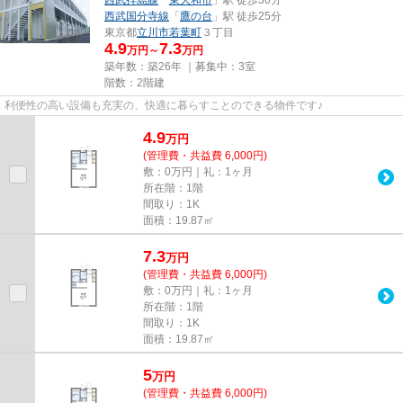
西武国分寺線
「
鷹の台
」駅 徒歩25分
東京都
立川市
若葉町
３丁目
4.9
7.3
万円～
万円
築年数：築26年 ｜募集中：
3室
階数：2階建
利便性の高い設備も充実の、快適に暮らすことのできる物件です♪
4.9
万
円
(管理費・共益費 6,000円)
敷：0万円｜礼：1ヶ月
所在階：1階
間取り：1K
面積：19.87㎡
7.3
万
円
(管理費・共益費 6,000円)
敷：0万円｜礼：1ヶ月
所在階：1階
間取り：1K
面積：19.87㎡
5
万
円
(管理費・共益費 6,000円)