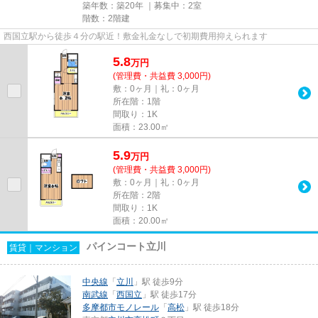
築年数：築20年 ｜募集中：
2室
階数：2階建
西国立駅から徒歩４分の駅近！敷金礼金なしで初期費用抑えられます
5.8
万
円
(管理費・共益費 3,000円)
敷：0ヶ月｜礼：0ヶ月
所在階：1階
間取り：1K
面積：23.00㎡
5.9
万
円
(管理費・共益費 3,000円)
敷：0ヶ月｜礼：0ヶ月
所在階：2階
間取り：1K
面積：20.00㎡
パインコート立川
賃貸｜マンション
中央線
「
立川
」駅 徒歩9分
南武線
「
西国立
」駅 徒歩17分
多摩都市モノレール
「
高松
」駅 徒歩18分