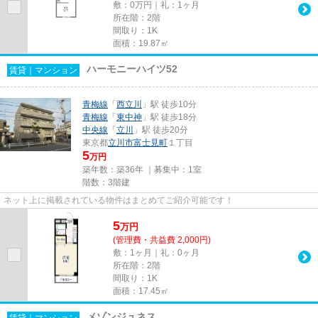
敷：0万円｜礼：1ヶ月
所在階：2階
間取り：1K
面積：19.87㎡
ハーモニーハイツ52
賃貸｜マンション
青梅線
「
西立川
」駅 徒歩10分
青梅線
「
東中神
」駅 徒歩18分
中央線
「
立川
」駅 徒歩20分
東京都
立川市
富士見町
１丁目
5
万円
築年数：築36年 ｜募集中：
1室
階数：3階建
ネット上に掲載されている物件はまとめてご紹介可能です！
5
万
円
(管理費・共益費 2,000円)
敷：1ヶ月｜礼：0ヶ月
所在階：2階
間取り：1K
面積：17.45㎡
メゾンジュネス
賃貸｜マンション