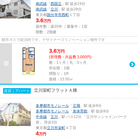
南武線
「
西国立
」駅 徒歩24分
南武線
「
立川
」駅 徒歩29分
東京都
国分寺市
西町
１丁目
3.6
万円
築年数：築35年 ｜募集中：
1室
階数：2階建
都市ガスで経済的です。デザイナーズリノベーション物件です
3.6
万
円
(管理費・共益費 3,000円)
敷：1ヶ月｜礼：0ヶ月
所在階：1階
間取り：1R
面積：15.50㎡
立川栄町フラットＡ棟
賃貸｜アパート
多摩都市モノレール
「
立飛
」駅 徒歩9分
多摩都市モノレール
「
泉体育館
」駅 徒歩9分
中央線
「
立川
」駅 バス12分 「立川サンシャインパーク
前」 停歩3分
東京都
立川市
栄町
４丁目
4
万円