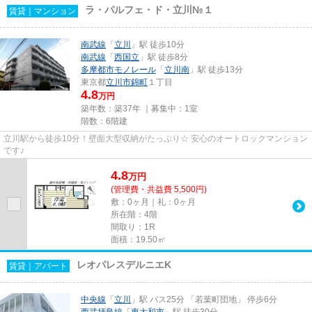
ラ・パルフェ・ド・立川№１
賃貸｜マンション
南武線
「
立川
」駅 徒歩10分
南武線
「
西国立
」駅 徒歩8分
多摩都市モノレール
「
立川南
」駅 徒歩13分
東京都
立川市
錦町
１丁目
4.8
万円
築年数：築37年 ｜募集中：
1室
階数：6階建
立川駅から徒歩10分！壁面大型収納がたっぷり☆ 安心のオートロックマンション
です♪
4.8
万
円
(管理費・共益費 5,500円)
敷：0ヶ月｜礼：0ヶ月
所在階：4階
間取り：1R
面積：19.50㎡
レオパレスデルニエK
賃貸｜アパート
中央線
「
立川
」駅 バス25分 「若葉町団地」 停歩6分
西武拝島線
「
東大和市
」駅 徒歩30分