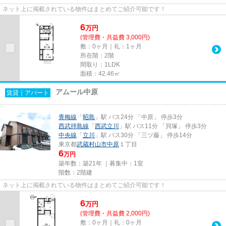
ネット上に掲載されている物件はまとめてご紹介可能です！
6
万
円
(管理費・共益費 3,000円)
敷：0ヶ月｜礼：1ヶ月
所在階：2階
間取り：1LDK
面積：42.46㎡
アムール中原
賃貸｜アパート
青梅線
「
昭島
」駅 バス24分 「中原」 停歩3分
西武拝島線
「
西武立川
」駅 バス11分 「貝塚」 停歩3分
中央線
「
立川
」駅 バス30分 「三ツ藤」 停歩14分
東京都
武蔵村山市
中原
１丁目
6
万円
築年数：築21年 ｜募集中：
1室
階数：2階建
ネット上に掲載されている物件はまとめてご紹介可能です！
6
万
円
(管理費・共益費 2,000円)
敷：0ヶ月｜礼：0ヶ月