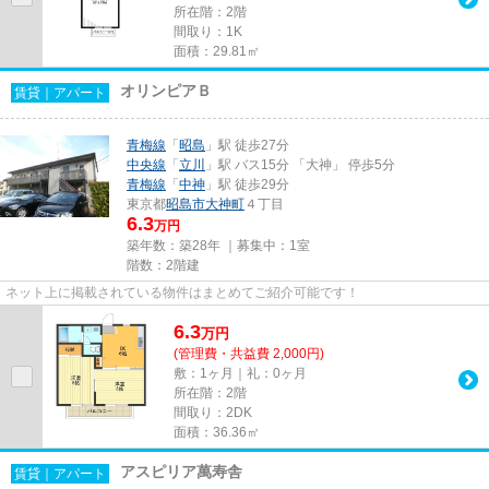
所在階：2階
間取り：1K
面積：29.81㎡
オリンピアＢ
賃貸｜アパート
青梅線
「
昭島
」駅 徒歩27分
中央線
「
立川
」駅 バス15分 「大神」 停歩5分
青梅線
「
中神
」駅 徒歩29分
東京都
昭島市
大神町
４丁目
6.3
万円
築年数：築28年 ｜募集中：
1室
階数：2階建
ネット上に掲載されている物件はまとめてご紹介可能です！
6.3
万
円
(管理費・共益費 2,000円)
敷：1ヶ月｜礼：0ヶ月
所在階：2階
間取り：2DK
面積：36.36㎡
アスピリア萬寿舎
賃貸｜アパート