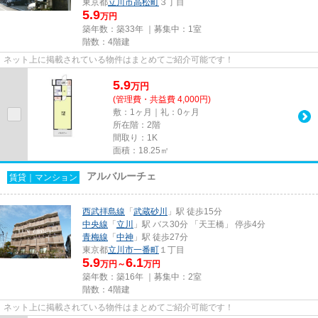
東京都
立川市
高松町
３丁目
5.9
万円
築年数：築33年 ｜募集中：
1室
階数：4階建
ネット上に掲載されている物件はまとめてご紹介可能です！
5.9
万
円
(管理費・共益費 4,000円)
敷：1ヶ月｜礼：0ヶ月
所在階：2階
間取り：1K
面積：18.25㎡
アルバルーチェ
賃貸｜マンション
西武拝島線
「
武蔵砂川
」駅 徒歩15分
中央線
「
立川
」駅 バス30分 「天王橋」 停歩4分
青梅線
「
中神
」駅 徒歩27分
東京都
立川市
一番町
１丁目
5.9
6.1
万円～
万円
築年数：築16年 ｜募集中：
2室
階数：4階建
ネット上に掲載されている物件はまとめてご紹介可能です！