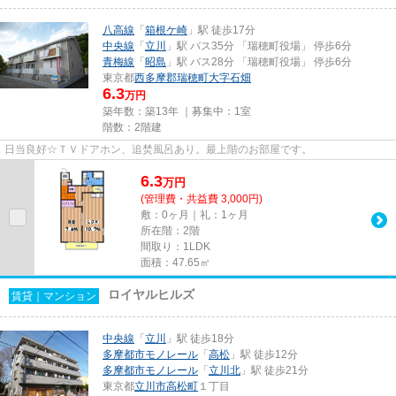
八高線
「
箱根ケ崎
」駅 徒歩17分
中央線
「
立川
」駅 バス35分 「瑞穂町役場」 停歩6分
青梅線
「
昭島
」駅 バス28分 「瑞穂町役場」 停歩6分
東京都
西多摩郡瑞穂町
大字石畑
6.3
万円
築年数：築13年 ｜募集中：
1室
階数：2階建
日当良好☆ＴＶドアホン、追焚風呂あり。最上階のお部屋です。
6.3
万
円
(管理費・共益費 3,000円)
敷：0ヶ月｜礼：1ヶ月
所在階：2階
間取り：1LDK
面積：47.65㎡
ロイヤルヒルズ
賃貸｜マンション
中央線
「
立川
」駅 徒歩18分
多摩都市モノレール
「
高松
」駅 徒歩12分
多摩都市モノレール
「
立川北
」駅 徒歩21分
東京都
立川市
高松町
１丁目