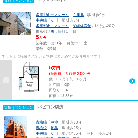
多摩都市モノレール
「
立川北
」駅 徒歩6分
中央線
「
立川
」駅 徒歩8分
多摩都市モノレール
「
柴崎体育館
」駅 徒歩20分
東京都
立川市
曙町
１丁目
5
万円
築年数：築21年 ｜募集中：
1室
階数：3階建
ネット上に掲載されている物件はまとめてご紹介可能です！
5
万
円
(管理費・共益費 3,000円)
敷：0ヶ月｜礼：0ヶ月
所在階：3階
間取り：1R
面積：13.38㎡
パピヨン渓流
賃貸｜マンション
青梅線
「
中神
」駅 徒歩23分
青梅線
「
昭島
」駅 徒歩25分
中央線
「
立川
」駅 バス15分 「谷下」 停歩1分