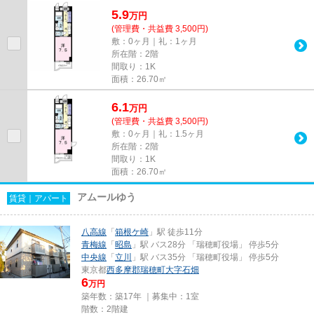
5.9
万
円
(管理費・共益費 3,500円)
敷：0ヶ月｜礼：1ヶ月
所在階：2階
間取り：1K
面積：26.70㎡
6.1
万
円
(管理費・共益費 3,500円)
敷：0ヶ月｜礼：1.5ヶ月
所在階：2階
間取り：1K
面積：26.70㎡
アムールゆう
賃貸｜アパート
八高線
「
箱根ケ崎
」駅 徒歩11分
青梅線
「
昭島
」駅 バス28分 「瑞穂町役場」 停歩5分
中央線
「
立川
」駅 バス35分 「瑞穂町役場」 停歩5分
東京都
西多摩郡瑞穂町
大字石畑
6
万円
築年数：築17年 ｜募集中：
1室
階数：2階建