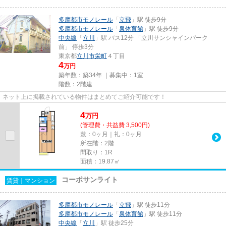
多摩都市モノレール
「
立飛
」駅 徒歩9分
多摩都市モノレール
「
泉体育館
」駅 徒歩9分
中央線
「
立川
」駅 バス12分 「立川サンシャインパーク
前」 停歩3分
東京都
立川市
栄町
４丁目
4
万円
築年数：築34年 ｜募集中：
1室
階数：2階建
ネット上に掲載されている物件はまとめてご紹介可能です！
4
万
円
(管理費・共益費 3,500円)
敷：0ヶ月｜礼：0ヶ月
所在階：2階
間取り：1R
面積：19.87㎡
コーポサンライト
賃貸｜マンション
多摩都市モノレール
「
立飛
」駅 徒歩11分
多摩都市モノレール
「
泉体育館
」駅 徒歩11分
中央線
「
立川
」駅 徒歩25分