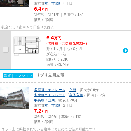
東京都
立川市
栄町
４丁目
6.4
万円
築年数：築41年 ｜募集中：
1室
階数：4階建
礼金なし！南向きで日当り良好☆
6.4
万
円
(管理費・共益費 3,000円)
敷：1ヶ月｜礼：0ヶ月
所在階：2階
間取り：2DK
面積：43.74㎡
リブリ立川立飛
賃貸｜マンション
多摩都市モノレール
「
立飛
」駅 徒歩16分
多摩都市モノレール
「
泉体育館
」駅 徒歩12分
中央線
「
立川
」駅 徒歩28分
東京都
立川市
栄町
２丁目
7.2
万円
築年数：築9年 ｜募集中：
1室
階数：3階建
ネット上に掲載されている物件はまとめてご紹介可能です！