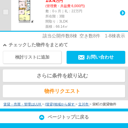
15.4
万
円
(管理費・共益費 6,000円)
敷：0ヶ月｜礼：22万円
所在階：3階
間取り：3LDK
面積：66.14㎡
該当公開件数
8
棟 空き数
8
件
1-8
棟表示
チェックした物件をまとめて
検討リストに追加
お問い合わせ
さらに条件を絞り込む
物件リクエスト
賃貸・売買・管理はLUX
>
(賃貸)地域から探す
>
立川市
>
栄町の賃貸物件
ページトップに戻る