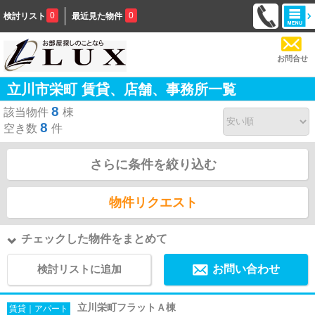
0
0
検討リスト
最近見た物件
お問合せ
立川市栄町 賃貸、店舗、事務所一覧
8
該当物件
棟
8
空き数
件
さらに条件を絞り込む
物件リクエスト
チェックした物件をまとめて
検討リストに追加
お問い合わせ
立川栄町フラットＡ棟
賃貸｜アパート