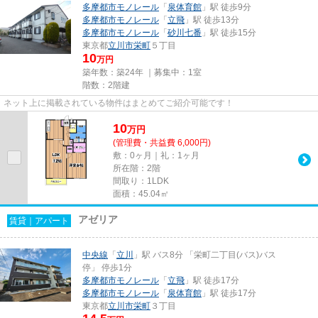
多摩都市モノレール
「
泉体育館
」駅 徒歩9分
多摩都市モノレール
「
立飛
」駅 徒歩13分
多摩都市モノレール
「
砂川七番
」駅 徒歩15分
東京都
立川市
栄町
５丁目
10
万円
築年数：築24年 ｜募集中：
1室
階数：2階建
ネット上に掲載されている物件はまとめてご紹介可能です！
10
万
円
(管理費・共益費 6,000円)
敷：0ヶ月｜礼：1ヶ月
所在階：2階
間取り：1LDK
面積：45.04㎡
アゼリア
賃貸｜アパート
中央線
「
立川
」駅 バス8分 「栄町二丁目(バス)バス
停」 停歩1分
多摩都市モノレール
「
立飛
」駅 徒歩17分
多摩都市モノレール
「
泉体育館
」駅 徒歩17分
東京都
立川市
栄町
３丁目