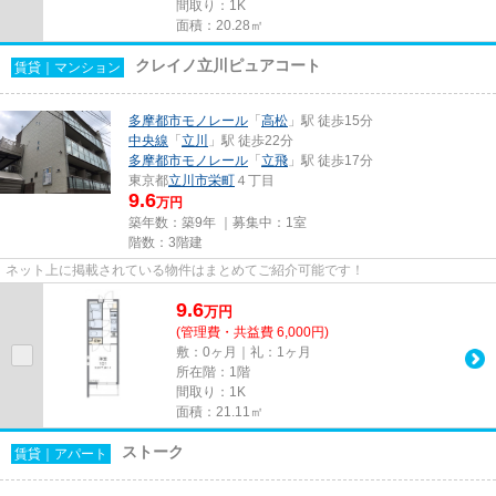
間取り：1K
面積：20.28㎡
クレイノ立川ピュアコート
賃貸｜マンション
多摩都市モノレール
「
高松
」駅 徒歩15分
中央線
「
立川
」駅 徒歩22分
多摩都市モノレール
「
立飛
」駅 徒歩17分
東京都
立川市
栄町
４丁目
9.6
万円
築年数：築9年 ｜募集中：
1室
階数：3階建
ネット上に掲載されている物件はまとめてご紹介可能です！
9.6
万
円
(管理費・共益費 6,000円)
敷：0ヶ月｜礼：1ヶ月
所在階：1階
間取り：1K
面積：21.11㎡
ストーク
賃貸｜アパート