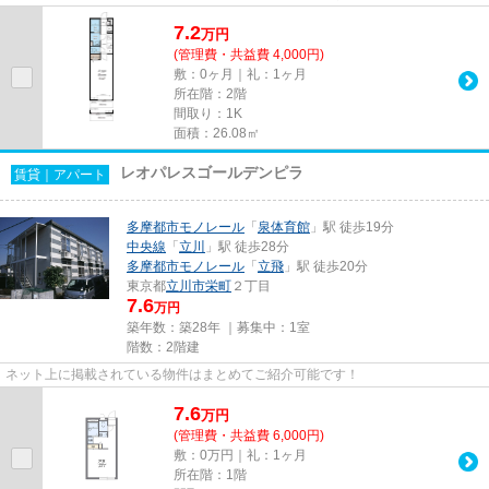
7.2
万
円
(管理費・共益費 4,000円)
敷：0ヶ月｜礼：1ヶ月
所在階：2階
間取り：1K
面積：26.08㎡
レオパレスゴールデンピラ
賃貸｜アパート
多摩都市モノレール
「
泉体育館
」駅 徒歩19分
中央線
「
立川
」駅 徒歩28分
多摩都市モノレール
「
立飛
」駅 徒歩20分
東京都
立川市
栄町
２丁目
7.6
万円
築年数：築28年 ｜募集中：
1室
階数：2階建
ネット上に掲載されている物件はまとめてご紹介可能です！
7.6
万
円
(管理費・共益費 6,000円)
敷：0万円｜礼：1ヶ月
所在階：1階