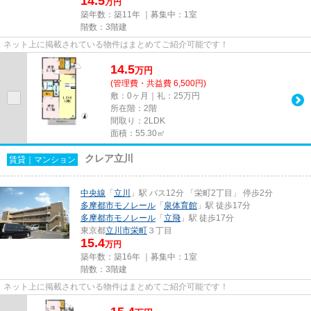
14.5
万円
築年数：築11年 ｜募集中：
1室
階数：3階建
ネット上に掲載されている物件はまとめてご紹介可能です！
14.5
万
円
(管理費・共益費 6,500円)
敷：0ヶ月｜礼：25万円
所在階：2階
間取り：2LDK
面積：55.30㎡
クレア立川
賃貸｜マンション
中央線
「
立川
」駅 バス12分 「栄町2丁目」 停歩2分
多摩都市モノレール
「
泉体育館
」駅 徒歩17分
多摩都市モノレール
「
立飛
」駅 徒歩17分
東京都
立川市
栄町
３丁目
15.4
万円
築年数：築16年 ｜募集中：
1室
階数：3階建
ネット上に掲載されている物件はまとめてご紹介可能です！