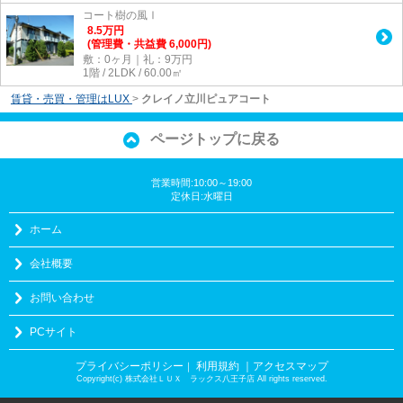
コート樹の風Ⅰ
8.5
万
円
(管理費・共益費 6,000円)
敷：0ヶ月｜礼：9万円
1階 / 2LDK / 60.00㎡
賃貸・売買・管理はLUX
>
クレイノ立川ピュアコート
ページトップに戻る
営業時間:10:00～19:00
定休日:水曜日
ホーム
会社概要
お問い合わせ
PCサイト
プライバシーポリシー
利用規約
｜アクセスマップ
｜
Copyright(c) 株式会社ＬＵＸ ラックス八王子店 All rights reserved.