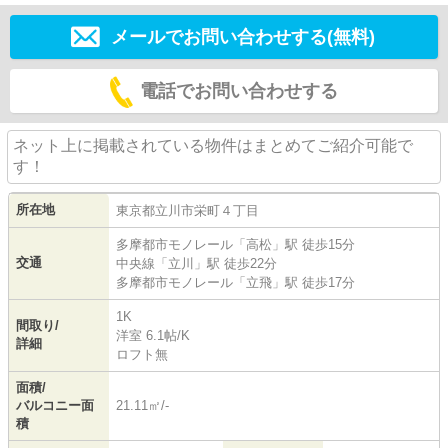
メールでお問い合わせする(無料)
電話でお問い合わせする
ネット上に掲載されている物件はまとめてご紹介可能で
す！
所在地
東京都
立川市
栄町
４丁目
多摩都市モノレール
「
高松
」駅 徒歩15分
交通
中央線
「
立川
」駅 徒歩22分
多摩都市モノレール
「
立飛
」駅 徒歩17分
1K
間取り/
洋室 6.1帖
/
K
詳細
ロフト無
面積/
バルコニー面
21.11㎡/-
積