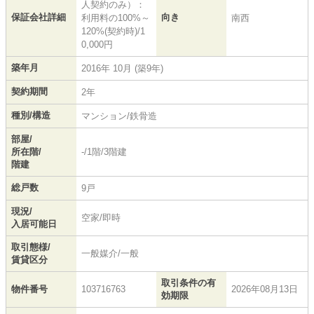
人契約のみ）：
保証会社詳細
向き
利用料の100%～
南西
120%(契約時)/1
0,000円
築年月
2016年 10月 (築9年)
契約期間
2年
種別/構造
マンション/鉄骨造
部屋/
所在階/
-/1階/3階建
階建
総戸数
9戸
現況/
空家/即時
入居可能日
取引態様/
一般媒介/一般
賃貸区分
取引条件の有
物件番号
103716763
2026年08月13日
効期限