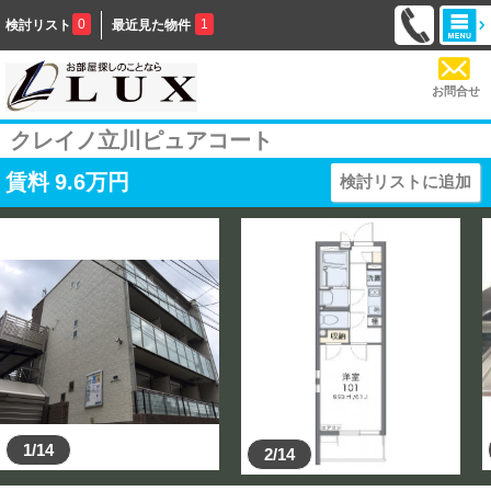
0
1
検討リスト
最近見た物件
お問合せ
クレイノ立川ピュアコート
賃料
9.6
万円
検討リストに追加
1/14
2/14