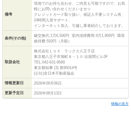
現地でのお待ち合わせ、ご内見も可能ですので、お気
軽にお問い合わせくださいませ☆
備考
クレジットカード取り扱い、保証人不要システム有、
24時間入居サポート、
インターネット加入、引越し業者紹介しております。
鍵交換代:1万6,500円 室内清掃費用:4万1,800円 環境
条件(その他)
維持費:550円（月額）
株式会社ＬＵＸ ラックス八王子店
東京都八王子市旭町８－１０ 比留間ビル3F
取扱会社
TEL:042-631-9580
東京都知事 (3) 第95014号
(公社)全日本不動産協会
情報更新日
2026年08月06日
更新予定日
2026年08月13日
情報の見方