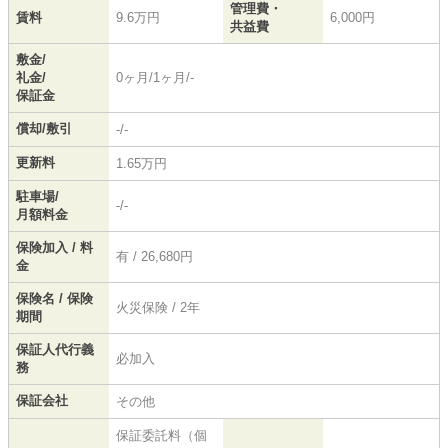
管理費・
賃料
9.6万円
6,000円
共益費
敷金/
礼金/
0ヶ月/1ヶ月/-
保証金
償却/敷引
-/-
更新料
1.65万円
駐車場/
-/-
月額料金
保険加入 / 料
有 / 26,680円
金
保険名 / 保険
火災保険 / 2年
期間
保証人代行義
必加入
務
保証会社
その他
保証委託料（個