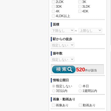
2LDK
3K
3DK
3LDK
4K
4DK
4LDK以上
面積
～
駅からの徒歩
築年数
520
件が該当
情報公開日
指定しない
本日
3日以内
1週間以内
画像・動画あり
画像あり
動画あり