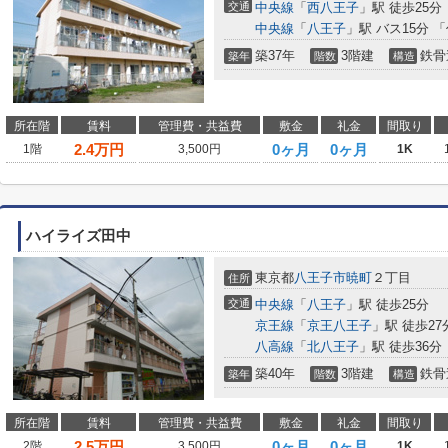
交通
中央線
「
西八王子
」駅 徒歩25分
中央線
「
八王子
」駅 バス15分 
築37年
3階建
鉄骨
築年
階数
構造
所在階
賃料
管理費・共益費
敷金
礼金
間取り
2.4
万円
0ヶ月
0ヶ月
1階
3,500円
1K
ハイライズ田中
東京都
八王子市
暁町
２丁目
住所
交通
中央線
「
八王子
」駅 徒歩25分
京王線
「
京王八王子
」駅 徒歩27
八高線
「
北八王子
」駅 徒歩36分
築40年
3階建
鉄骨
築年
階数
構造
所在階
賃料
管理費・共益費
敷金
礼金
間取り
2.5
万円
0ヶ月
0ヶ月
2階
3,500円
1K