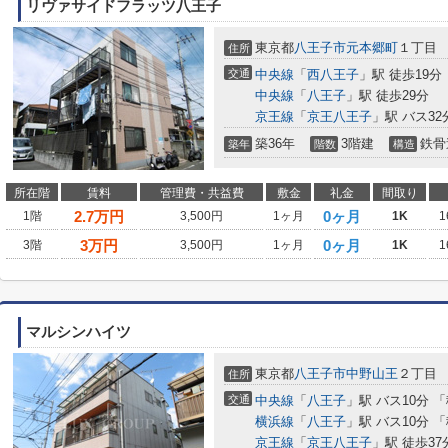
リヴァサイドフラッツ八王子
東京都
八王子市
元本郷町
１丁目
住所
交通
中央線
「
西八王子
」駅 徒歩19分
中央線
「
八王子
」駅 徒歩29分
京王線
「
京王八王子
」駅 バス3
築36年
3階建
鉄骨
築年
階数
構造
所在階
賃料
管理費・共益費
敷金
礼金
間取り
2.7
万円
0ヶ月
1階
3,500円
1ヶ月
1K
1
3
万円
0ヶ月
3階
3,500円
1ヶ月
1K
1
マルシンハイツ
東京都
八王子市
中野山王
２丁目
住所
交通
中央線
「
八王子
」駅 バス10分 
横浜線
「
八王子
」駅 バス10分 
京王線
「
京王八王子
」駅 徒歩37