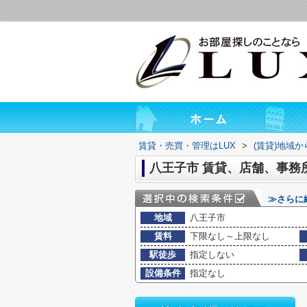
賃貸・売買・管理はLUX
>
(賃貸)地域
八王子市 賃貸、店舗、事務
≫さらに
地域
八王子市
賃料
下限なし～上限なし
駅徒歩
指定しない
設備条件
指定なし