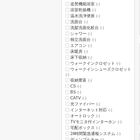
追焚機能浴室
(-)
浴室乾燥機
(-)
温水洗浄便座
(-)
洗面台
(-)
洗髪洗面化粧台
(-)
シャワー
(-)
独立洗面台
(-)
エアコン
(-)
床暖房
(-)
床下収納
(-)
ウォークインクロゼット
(-)
ウォークインシューズクロゼット
(-)
収納豊富
(-)
CS
(-)
BS
(-)
CATV
(-)
光ファイバー
(-)
インターネット対応
(-)
オートロック
(-)
TVモニタ付インターホン
(-)
宅配ボックス
(-)
24時間緊急通報システム
(-)
ディンプルキー
(-)