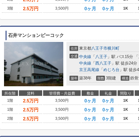
2.5
万円
0ヶ月
0ヶ月
3階
3,500円
1K
石井マンションピーコック
東京都
八王子市
横川町
住所
交通
中央線
「
八王子
」駅 バス15分 
中央線
「
西八王子
」駅 徒歩24分
京王高尾線
「
めじろ台
」駅 徒歩4
築38年
3階建
鉄骨
築年
階数
構造
所在階
賃料
管理費・共益費
敷金
礼金
間取り
2.5
万円
0ヶ月
0ヶ月
1階
3,500円
1K
2.5
万円
0ヶ月
0ヶ月
1階
3,500円
1K
2.5
万円
0ヶ月
0ヶ月
2階
3,500円
1K