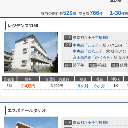
並び順：
520
766
1-30
該当公開件数
棟 空き数
件
棟
レジデンス1166
東京都
八王子市
横川町
住所
交通
中央線
「
八王子
」駅 バス15分 
中央線
「
西八王子
」駅 徒歩34分
京王高尾線
「
めじろ台
」駅 徒歩4
築36年
4階建
鉄骨
築年
階数
構造
所在階
賃料
管理費・共益費
敷金
礼金
間取り
2.4
万円
0ヶ月
0ヶ月
3階
3,500円
1K
エスポアールタケオ
東京都
八王子市
横川町
住所