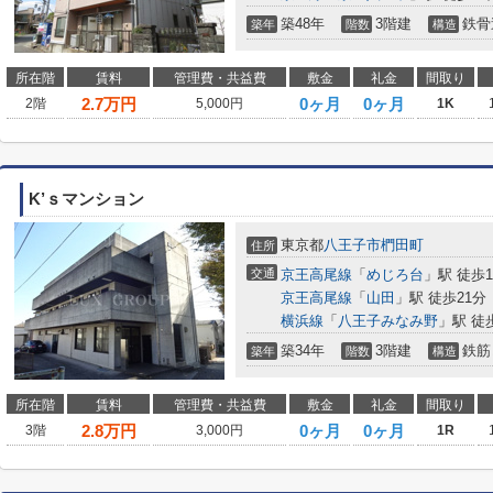
築48年
3階建
鉄骨
築年
階数
構造
所在階
賃料
管理費・共益費
敷金
礼金
間取り
2.7
万円
0ヶ月
0ヶ月
2階
5,000円
1K
K’ｓマンション
東京都
八王子市
椚田町
住所
交通
京王高尾線
「
めじろ台
」駅 徒歩1
京王高尾線
「
山田
」駅 徒歩21分
横浜線
「
八王子みなみ野
」駅 徒
築34年
3階建
鉄筋
築年
階数
構造
所在階
賃料
管理費・共益費
敷金
礼金
間取り
2.8
万円
0ヶ月
0ヶ月
3階
3,000円
1R