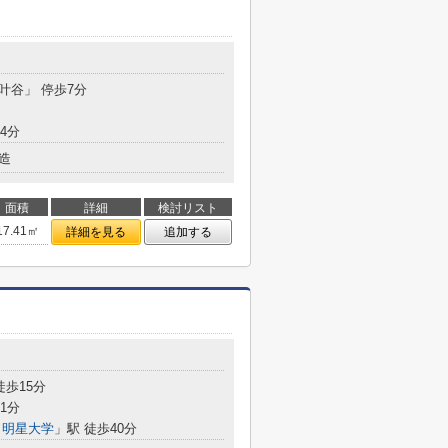
「叶谷」 停歩7分
4分
造
面積
詳細
検討リスト
17.41㎡
詳細を見る
追加する
徒歩15分
1分
・明星大学
」駅 徒歩40分