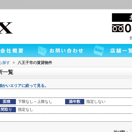
から探す
>
八王子市の賃貸物件
所一覧
細かいエリアに絞って見る。
面積
下限なし～上限なし
築年数
指定しない
間取り
指定なし