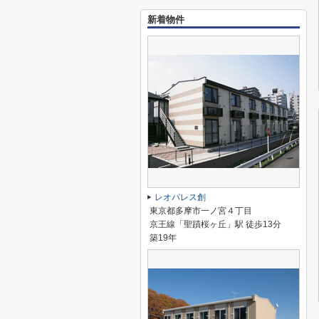
新着物件
レオパレス創
東京都多摩市一ノ宮４丁目
京王線「聖蹟桜ヶ丘」駅 徒歩13分
築19年