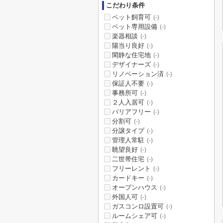
こだわり条件
ペット飼育可
(-)
ペット専用設備
(-)
楽器相談
(-)
陽当り良好
(-)
閑静な住宅地
(-)
デザイナーズ
(-)
リノベーション済
(-)
保証人不要
(-)
事務所可
(-)
２人入居可
(-)
バリアフリー
(-)
分割可
(-)
分譲タイプ
(-)
管理人常駐
(-)
眺望良好
(-)
二世帯住宅
(-)
フリーレント
(-)
カードキー
(-)
オープンハウス
(-)
外国人可
(-)
ガスコンロ設置可
(-)
ルームシェア可
(-)