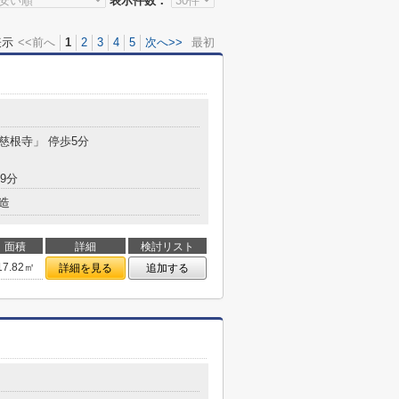
表示件数：
表示
<<前へ
1
2
3
4
5
次へ>>
最初
「慈根寺」 停歩5分
9分
造
面積
詳細
検討リスト
17.82㎡
詳細を見る
追加する