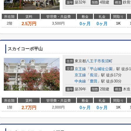
築32年
4階建
鉄骨
築年
階数
構造
所在階
賃料
管理費・共益費
敷金
礼金
間取り
2.5
万円
0ヶ月
0ヶ月
2階
3,500円
1K
スカイコーポ平山
東京都
八王子市
長沼町
住所
交通
京王線
「
平山城址公園
」駅 徒歩1
京王線
「
長沼
」駅 徒歩17分
中央線
「
豊田
」駅 徒歩30分
築39年
2階建
木造
築年
階数
構造
所在階
賃料
管理費・共益費
敷金
礼金
間取り
2.7
万円
0ヶ月
0ヶ月
1階
2,000円
1K