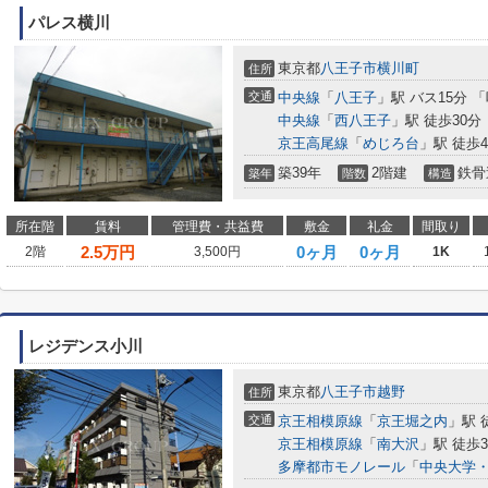
パレス横川
東京都
八王子市
横川町
住所
交通
中央線
「
八王子
」駅 バス15分 
中央線
「
西八王子
」駅 徒歩30分
京王高尾線
「
めじろ台
」駅 徒歩4
築39年
2階建
鉄骨
築年
階数
構造
所在階
賃料
管理費・共益費
敷金
礼金
間取り
2.5
万円
0ヶ月
0ヶ月
2階
3,500円
1K
レジデンス小川
東京都
八王子市
越野
住所
交通
京王相模原線
「
京王堀之内
」駅 
京王相模原線
「
南大沢
」駅 徒歩3
多摩都市モノレール
「
中央大学