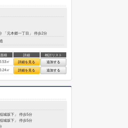
2分 「元本郷一丁目」 停歩2分
造
面積
詳細
検討リスト
6.53㎡
詳細を見る
追加する
6.24㎡
詳細を見る
追加する
「稲城坂下」 停歩5分
「稲城坂下」 停歩5分
分