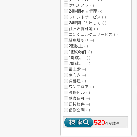
防犯カメラ
(-)
24時間有人管理
(-)
フロントサービス
(-)
24時間ゴミ出し可
(-)
住戸内覧可能
(-)
コンシェルジュサービス
(-)
駐車場あり
(-)
2階以上
(-)
1階の物件
(-)
10階以上
(-)
20階以上
(-)
最上階
(-)
南向き
(-)
角部屋
(-)
ワンフロア
(-)
高層ビル
(-)
飲食店可
(-)
居抜物件
(-)
個別空調
(-)
520
件が該当