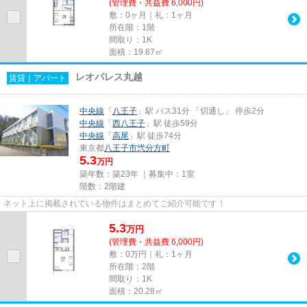
(管理費・共益費 6,000円)
敷：0ヶ月｜礼：1ヶ月
所在階：1階
間取り：1K
面積：19.87㎡
レオパレス丸越
賃貸｜アパート
中央線
「
八王子
」駅 バス31分 「切通し」 停歩2分
中央線
「
西八王子
」駅 徒歩59分
中央線
「
高尾
」駅 徒歩74分
東京都
八王子市
弐分方町
5.3
万円
築年数：築23年 ｜募集中：
1室
階数：2階建
ネット上に掲載されている物件はまとめてご紹介可能です！
5.3
万
円
(管理費・共益費 6,000円)
敷：0万円｜礼：1ヶ月
所在階：2階
間取り：1K
面積：20.28㎡