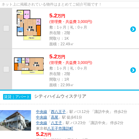
ネット上に掲載されている物件はまとめてご紹介可能です！
5.2
万
円
(管理費・共益費 3,000円)
敷：1ヶ月｜礼：0ヶ月
所在階：2階
間取り：1K
面積：22.49㎡
5.2
万
円
(管理費・共益費 3,000円)
敷：1ヶ月｜礼：0ヶ月
所在階：2階
間取り：1R
面積：22.99㎡
シティハイムウィステリア
賃貸｜アパート
中央線
「
西八王子
」駅 バス12分 「諏訪中央」 停歩2分
中央線
「
高尾
」駅 徒歩61分
中央線
「
八王子
」駅 バス23分 「諏訪中央」 停歩2分
東京都
八王子市
諏訪町
5.2
万円