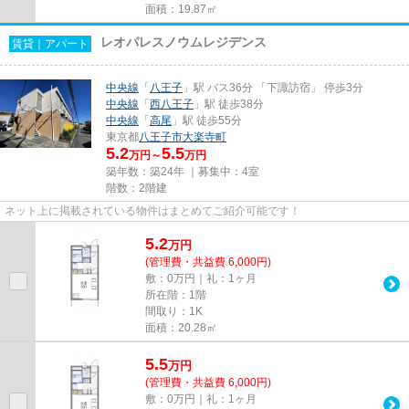
面積：19.87㎡
レオパレスノウムレジデンス
賃貸｜アパート
中央線
「
八王子
」駅 バス36分 「下諏訪宿」 停歩3分
中央線
「
西八王子
」駅 徒歩38分
中央線
「
高尾
」駅 徒歩55分
東京都
八王子市
大楽寺町
5.2
5.5
万円～
万円
築年数：築24年 ｜募集中：
4室
階数：2階建
ネット上に掲載されている物件はまとめてご紹介可能です！
5.2
万
円
(管理費・共益費 6,000円)
敷：0万円｜礼：1ヶ月
所在階：1階
間取り：1K
面積：20.28㎡
5.5
万
円
(管理費・共益費 6,000円)
敷：0万円｜礼：1ヶ月