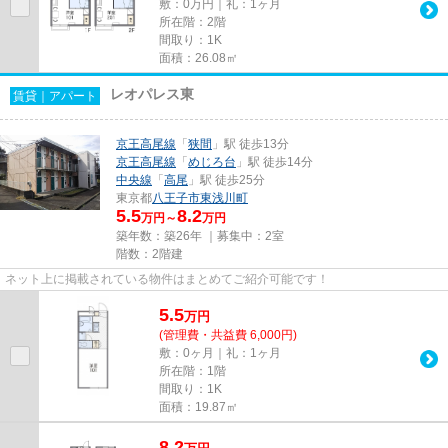
敷：0万円｜礼：1ヶ月
所在階：2階
間取り：1K
面積：26.08㎡
レオパレス東
賃貸｜アパート
京王高尾線
「
狭間
」駅 徒歩13分
京王高尾線
「
めじろ台
」駅 徒歩14分
中央線
「
高尾
」駅 徒歩25分
東京都
八王子市
東浅川町
5.5
8.2
万円～
万円
築年数：築26年 ｜募集中：
2室
階数：2階建
ネット上に掲載されている物件はまとめてご紹介可能です！
5.5
万
円
(管理費・共益費 6,000円)
敷：0ヶ月｜礼：1ヶ月
所在階：1階
間取り：1K
面積：19.87㎡
8.2