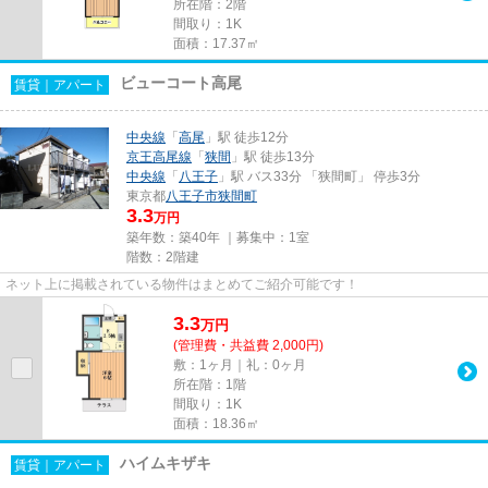
所在階：2階
間取り：1K
面積：17.37㎡
ビューコート高尾
賃貸｜アパート
中央線
「
高尾
」駅 徒歩12分
京王高尾線
「
狭間
」駅 徒歩13分
中央線
「
八王子
」駅 バス33分 「狭間町」 停歩3分
東京都
八王子市
狭間町
3.3
万円
築年数：築40年 ｜募集中：
1室
階数：2階建
ネット上に掲載されている物件はまとめてご紹介可能です！
3.3
万
円
(管理費・共益費 2,000円)
敷：1ヶ月｜礼：0ヶ月
所在階：1階
間取り：1K
面積：18.36㎡
ハイムキザキ
賃貸｜アパート