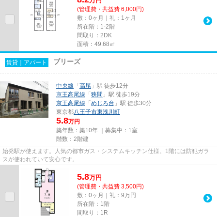
万
円
(管理費・共益費 6,000円)
敷：0ヶ月｜礼：1ヶ月
所在階：1-2階
間取り：2DK
面積：49.68㎡
ブリーズ
賃貸｜アパート
中央線
「
高尾
」駅 徒歩12分
京王高尾線
「
狭間
」駅 徒歩19分
京王高尾線
「
めじろ台
」駅 徒歩30分
東京都
八王子市
東浅川町
5.8
万円
築年数：築10年 ｜募集中：
1室
階数：2階建
始発駅が使えます。人気の都市ガス・システムキッチン仕様。1階には防犯ガラ
スが使われていて安心です。
5.8
万
円
(管理費・共益費 3,500円)
敷：0ヶ月｜礼：9万円
所在階：1階
間取り：1R