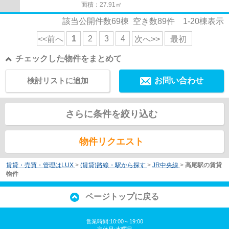
面積：27.91㎡
該当公開件数
69
棟 空き数
89
件
1-20
棟表示
1
2
3
4
<<前へ
次へ>>
最初
チェックした物件をまとめて
検討リストに追加
お問い合わせ
さらに条件を絞り込む
物件リクエスト
賃貸・売買・管理はLUX
>
(賃貸)路線・駅から探す
>
JR中央線
>
高尾駅の賃貸
物件
ページトップに戻る
営業時間:10:00～19:00
定休日:水曜日