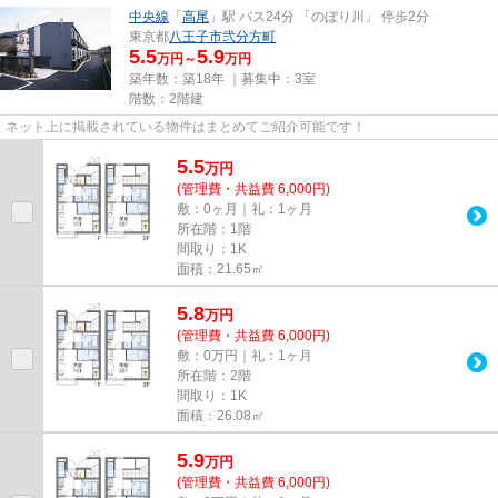
中央線
「
高尾
」駅 バス24分 「のぼり川」 停歩2分
東京都
八王子市
弐分方町
5.5
5.9
万円～
万円
築年数：築18年 ｜募集中：
3室
階数：2階建
ネット上に掲載されている物件はまとめてご紹介可能です！
5.5
万
円
(管理費・共益費 6,000円)
敷：0ヶ月｜礼：1ヶ月
所在階：1階
間取り：1K
面積：21.65㎡
5.8
万
円
(管理費・共益費 6,000円)
敷：0万円｜礼：1ヶ月
所在階：2階
間取り：1K
面積：26.08㎡
5.9
万
円
(管理費・共益費 6,000円)