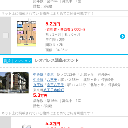
築年数：築39年 ｜募集中：
1室
階数：2階建
ネット上に掲載されている物件はまとめてご紹介可能です！
5.2
万
円
(管理費・共益費 2,000円)
敷：1ヶ月｜礼：0ヶ月
所在階：2階
間取り：2K
面積：34.35㎡
レオパレス湯島セカンド
賃貸｜マンション
中央線
「
高尾
」駅 バス12分 「北館ヶ丘」 停歩9分
中央線
「
八王子
」駅 バス38分 「北館ヶ丘」 停歩9分
京王線
「
京王八王子
」駅 バス44分 「北館ヶ丘」 停歩9分
東京都
八王子市
館町
5.3
万円
築年数：築16年 ｜募集中：
1室
階数：3階建
ネット上に掲載されている物件はまとめてご紹介可能です！
5.3
万
円