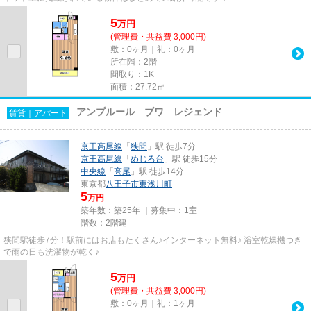
5
万
円
(管理費・共益費 3,000円)
敷：0ヶ月｜礼：0ヶ月
所在階：2階
間取り：1K
面積：27.72㎡
アンプルール ブワ レジェンド
賃貸｜アパート
京王高尾線
「
狭間
」駅 徒歩7分
京王高尾線
「
めじろ台
」駅 徒歩15分
中央線
「
高尾
」駅 徒歩14分
東京都
八王子市
東浅川町
5
万円
築年数：築25年 ｜募集中：
1室
階数：2階建
狭間駅徒歩7分！駅前にはお店もたくさん♪インターネット無料♪ 浴室乾燥機つき
で雨の日も洗濯物が乾く♪
5
万
円
(管理費・共益費 3,000円)
敷：0ヶ月｜礼：1ヶ月