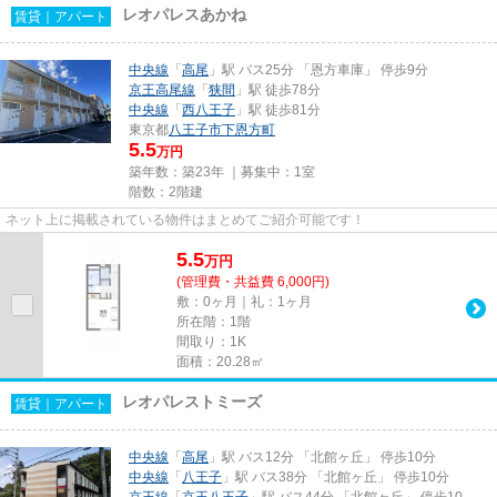
レオパレスあかね
賃貸｜アパート
中央線
「
高尾
」駅 バス25分 「恩方車庫」 停歩9分
京王高尾線
「
狭間
」駅 徒歩78分
中央線
「
西八王子
」駅 徒歩81分
東京都
八王子市
下恩方町
5.5
万円
築年数：築23年 ｜募集中：
1室
階数：2階建
ネット上に掲載されている物件はまとめてご紹介可能です！
5.5
万
円
(管理費・共益費 6,000円)
敷：0ヶ月｜礼：1ヶ月
所在階：1階
間取り：1K
面積：20.28㎡
レオパレストミーズ
賃貸｜アパート
中央線
「
高尾
」駅 バス12分 「北館ヶ丘」 停歩10分
中央線
「
八王子
」駅 バス38分 「北館ヶ丘」 停歩10分
京王線
「
京王八王子
」駅 バス44分 「北館ヶ丘」 停歩10