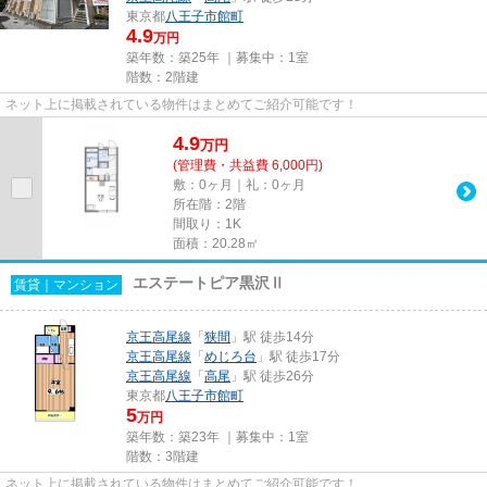
東京都
八王子市
館町
4.9
万円
築年数：築25年 ｜募集中：
1室
階数：2階建
ネット上に掲載されている物件はまとめてご紹介可能です！
4.9
万
円
(管理費・共益費 6,000円)
敷：0ヶ月｜礼：0ヶ月
所在階：2階
間取り：1K
面積：20.28㎡
エステートピア黒沢Ⅱ
賃貸｜マンション
京王高尾線
「
狭間
」駅 徒歩14分
京王高尾線
「
めじろ台
」駅 徒歩17分
京王高尾線
「
高尾
」駅 徒歩26分
東京都
八王子市
館町
5
万円
築年数：築23年 ｜募集中：
1室
階数：3階建
ネット上に掲載されている物件はまとめてご紹介可能です！