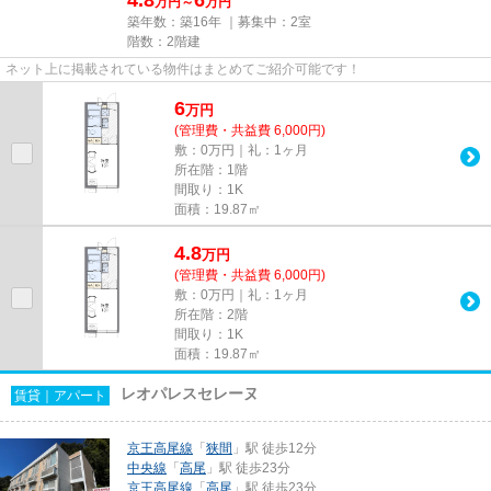
万円～
万円
築年数：築16年 ｜募集中：
2室
階数：2階建
ネット上に掲載されている物件はまとめてご紹介可能です！
6
万
円
(管理費・共益費 6,000円)
敷：0万円｜礼：1ヶ月
所在階：1階
間取り：1K
面積：19.87㎡
4.8
万
円
(管理費・共益費 6,000円)
敷：0万円｜礼：1ヶ月
所在階：2階
間取り：1K
面積：19.87㎡
レオパレスセレーヌ
賃貸｜アパート
京王高尾線
「
狭間
」駅 徒歩12分
中央線
「
高尾
」駅 徒歩23分
京王高尾線
「
高尾
」駅 徒歩23分