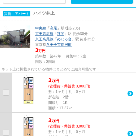
ハイツ井上
賃貸｜アパート
中央線
「
高尾
」駅 徒歩23分
京王高尾線
「
狭間
」駅 徒歩30分
京王高尾線
「
めじろ台
」駅 徒歩35分
東京都
八王子市
長房町
3
万円
築年数：築42年 ｜募集中：
2室
階数：2階建
ネット上に掲載されている物件はまとめてご紹介可能です！
3
万
円
(管理費・共益費 3,000円)
敷：1ヶ月｜礼：0ヶ月
所在階：2階
間取り：1K
面積：17.37㎡
3
万
円
(管理費・共益費 3,000円)
敷：1ヶ月｜礼：0ヶ月