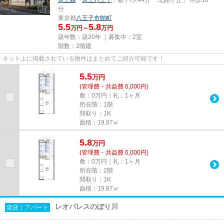
分
東京都
八王子市
館町
5.5
5.8
万円～
万円
築年数：築20年 ｜募集中：
2室
階数：2階建
ネット上に掲載されている物件はまとめてご紹介可能です！
5.5
万
円
(管理費・共益費 6,000円)
敷：0万円｜礼：1ヶ月
所在階：1階
間取り：1K
面積：19.87㎡
5.8
万
円
(管理費・共益費 6,000円)
敷：0万円｜礼：1ヶ月
所在階：2階
間取り：1K
面積：19.87㎡
レオパレスのぼり川
賃貸｜アパート