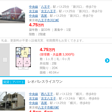
中央線
「
八王子
」駅 バス25分 「新川口」 停歩7分
京王線
「
京王八王子
」駅 バス25分 「新川口」 停歩7分
中央線
「
高尾
」駅 バス25分 「新川口」 停歩7分
東京都
八王子市
川口町
4.75
万円
築年数：築33年 ｜募集中：
1室
階数：2階建
礼金、更新料が不要☆設備充実、初期費用もお安くできます。
4.75
万
円
(管理費・共益費 3,300円)
敷：1ヶ月｜礼：0ヶ月
所在階：2階
間取り：2DK
面積：40.04㎡
レオパレスライスワン
賃貸｜アパート
中央線
「
西八王子
」駅 バス12分 「横川」 停歩8分
京王線
「
京王八王子
」駅 バス24分 「横川」 停歩8分
中央線
「
高尾
」駅 バス25分 「横川」 停歩8分
東京都
八王子市
横川町
4.8
6