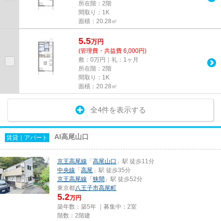
所在階：2階
間取り：1K
面積：20.28㎡
5.5
万
円
(管理費・共益費 6,000円)
敷：0万円｜礼：1ヶ月
所在階：2階
間取り：1K
面積：20.28㎡
全4件を表示する
AI高尾山口
賃貸｜アパート
京王高尾線
「
高尾山口
」駅 徒歩11分
中央線
「
高尾
」駅 徒歩35分
京王高尾線
「
狭間
」駅 徒歩52分
東京都
八王子市
高尾町
5.2
万円
築年数：築5年 ｜募集中：
2室
階数：2階建