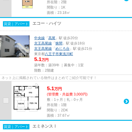
所在階：2階
間取り：1K
面積：23.18㎡
エコー・ハイツ
賃貸｜アパート
中央線
「
高尾
」駅 徒歩20分
京王高尾線
「
狭間
」駅 徒歩18分
京王高尾線
「
めじろ台
」駅 徒歩21分
東京都
八王子市
東浅川町
5.1
万円
築年数：築39年 ｜募集中：
1室
階数：2階建
ネット上に掲載されている物件はまとめてご紹介可能です！
5.1
万
円
(管理費・共益費 3,000円)
敷：1ヶ月｜礼：0ヶ月
所在階：1階
間取り：2DK
面積：37.67㎡
エミネンスⅠ
賃貸｜アパート