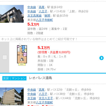
中央線
「
高尾
」駅 徒歩14分
中央線
「
八王子
」駅 バス41分 「上館」 停歩2分
京王高尾線
「
狭間
」駅 徒歩15分
東京都
八王子市
館町
5.1
万円
築年数：築24年 ｜募集中：
1室
階数：2階建
ネット上に掲載されている物件はまとめてご紹介可能です！
5.1
万
円
(管理費・共益費 6,000円)
敷：0ヶ月｜礼：1ヶ月
所在階：1階
間取り：1K
面積：24.70㎡
レオパレス湯島
賃貸｜マンション
中央線
「
高尾
」駅 バス12分 「北館ヶ丘」 停歩9分
中央線
「
八王子
」駅 バス38分 「北館ヶ丘」 停歩9分
京王線
「
京王八王子
」駅 バス44分 「北館ヶ丘」 停歩9分
東京都
八王子市
館町