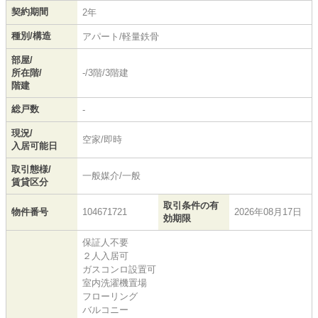
契約期間
2年
種別/構造
アパート/軽量鉄骨
部屋/
所在階/
-/3階/3階建
階建
総戸数
-
現況/
空家/即時
入居可能日
取引態様/
一般媒介/一般
賃貸区分
取引条件の有
物件番号
104671721
2026年08月17日
効期限
保証人不要
２人入居可
ガスコンロ設置可
室内洗濯機置場
フローリング
バルコニー