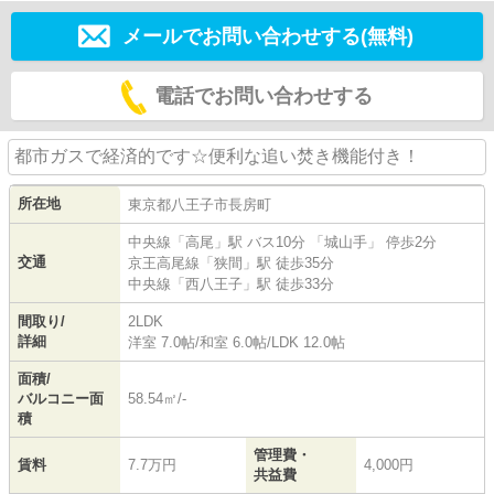
メールでお問い合わせする(無料)
電話でお問い合わせする
都市ガスで経済的です☆便利な追い焚き機能付き！
所在地
東京都
八王子市
長房町
中央線
「
高尾
」駅 バス10分 「城山手」 停歩2分
交通
京王高尾線
「
狭間
」駅 徒歩35分
中央線
「
西八王子
」駅 徒歩33分
間取り/
2LDK
詳細
洋室 7.0帖
/
和室 6.0帖
/
LDK 12.0帖
面積/
バルコニー面
58.54㎡/-
積
管理費・
賃料
7.7万円
4,000円
共益費