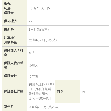
敷金/
礼金/
0ヶ月/10万円/-
保証金
償却/敷引
-/-
更新料
1ヶ月(新賃料)
駐車場/
空有/6,600円 (税込)
月額料金
保険加入 / 料
有 / -
金
保証人代行義
必加入
務
保証会社
その他
初回保証料35000
円、月額保証料
保証会社詳細
向き
南
賃料等総額の
１％＋800円/月
築年月
2000年 10月 (築25年)