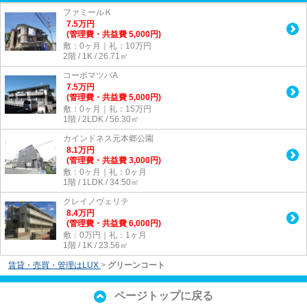
ファミールＫ
7.5
万
円
(管理費・共益費 5,000円)
敷：0ヶ月｜礼：10万円
2階 / 1K / 26.71㎡
コーポマツバA
7.5
万
円
(管理費・共益費 5,000円)
敷：0ヶ月｜礼：15万円
1階 / 2LDK / 56.30㎡
カインドネス元本郷公園
8.1
万
円
(管理費・共益費 3,000円)
敷：0ヶ月｜礼：0ヶ月
1階 / 1LDK / 34.50㎡
クレイノヴェリテ
8.4
万
円
(管理費・共益費 6,000円)
敷：0万円｜礼：1ヶ月
1階 / 1K / 23.56㎡
賃貸・売買・管理はLUX
>
グリーンコート
ページトップに戻る