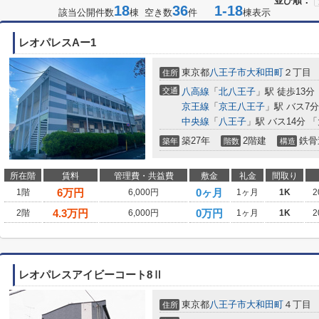
並び順：
18
36
1-18
該当公開件数
棟 空き数
件
棟表示
レオパレスAー1
東京都
八王子市
大和田町
２丁目
住所
交通
八高線
「
北八王子
」駅 徒歩13分
京王線
「
京王八王子
」駅 バス7
中央線
「
八王子
」駅 バス14分 
築27年
2階建
鉄骨
築年
階数
構造
所在階
賃料
管理費・共益費
敷金
礼金
間取り
6
万円
0ヶ月
1階
6,000円
1ヶ月
1K
2
4.3
万円
0万円
2階
6,000円
1ヶ月
1K
2
レオパレスアイビーコート8Ⅱ
東京都
八王子市
大和田町
４丁目
住所