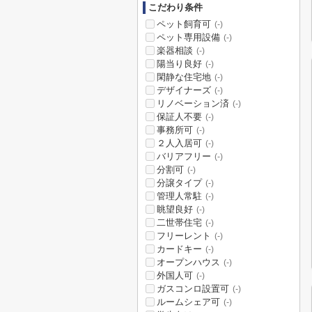
こだわり条件
ペット飼育可
(-)
ペット専用設備
(-)
楽器相談
(-)
陽当り良好
(-)
閑静な住宅地
(-)
デザイナーズ
(-)
リノベーション済
(-)
保証人不要
(-)
事務所可
(-)
２人入居可
(-)
バリアフリー
(-)
分割可
(-)
分譲タイプ
(-)
管理人常駐
(-)
眺望良好
(-)
二世帯住宅
(-)
フリーレント
(-)
カードキー
(-)
オープンハウス
(-)
外国人可
(-)
ガスコンロ設置可
(-)
ルームシェア可
(-)