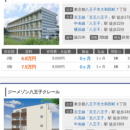
東京都
八王子市
大和田町
７丁目
住所
交通
京王線
「
京王八王子
」駅 徒歩17
中央線
「
八王子
」駅 徒歩22分
横浜線
「
八王子
」駅 徒歩22分
築21年
3階建
鉄骨
築年
階数
構造
所在階
賃料
管理費・共益費
敷金
礼金
間取り
6.8
万円
0ヶ月
2階
8,000円
1ヶ月
1K
1
7.5
万円
0ヶ月
3階
8,000円
1ヶ月
1K
1
ジーメゾン八王子クレール
東京都
八王子市
大和田町
３丁目
住所
交通
京王線
「
京王八王子
」駅 徒歩14
八高線
「
北八王子
」駅 徒歩19分
中央線
「
八王子
」駅 徒歩19分