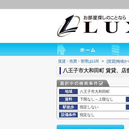
賃貸・売買・管理はLUX
>
(賃貸)地域
八王子市大和田町 賃貸、店
地域
八王子市大和田町
賃料
下限なし～上限なし
駅徒歩
指定しない
設備条件
指定なし