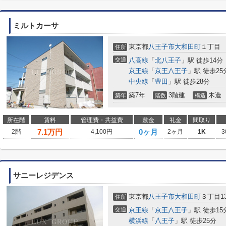
ミルトカーサ
東京都
八王子市
大和田町
１丁目
住所
交通
八高線
「
北八王子
」駅 徒歩14分
京王線
「
京王八王子
」駅 徒歩25
中央線
「
豊田
」駅 徒歩28分
築7年
3階建
木造
築年
階数
構造
所在階
賃料
管理費・共益費
敷金
礼金
間取り
7.1
万円
0ヶ月
2階
4,100円
2ヶ月
1K
3
サニーレジデンス
東京都
八王子市
大和田町
３丁目13
住所
交通
京王線
「
京王八王子
」駅 徒歩15
横浜線
「
八王子
」駅 徒歩25分