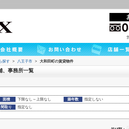
から探す
>
八王子市
>
大和田町の賃貸物件
舗、事務所一覧
面積
下限なし～上限なし
築年数
指定しない
間取り
指定なし