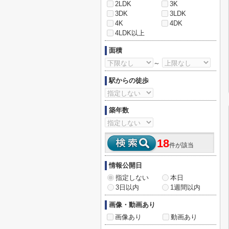
2LDK
3K
3DK
3LDK
4K
4DK
4LDK以上
面積
～
駅からの徒歩
築年数
18
件が該当
情報公開日
指定しない
本日
3日以内
1週間以内
画像・動画あり
画像あり
動画あり