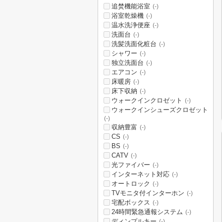
追焚機能浴室
(-)
浴室乾燥機
(-)
温水洗浄便座
(-)
洗面台
(-)
洗髪洗面化粧台
(-)
シャワー
(-)
独立洗面台
(-)
エアコン
(-)
床暖房
(-)
床下収納
(-)
ウォークインクロゼット
(-)
ウォークインシューズクロゼット
(-)
収納豊富
(-)
CS
(-)
BS
(-)
CATV
(-)
光ファイバー
(-)
インターネット対応
(-)
オートロック
(-)
TVモニタ付インターホン
(-)
宅配ボックス
(-)
24時間緊急通報システム
(-)
ディンプルキー
(-)