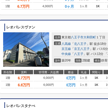
6.7
万円
0ヶ月
1階
4,000円
1ヶ月
1K
レオパレスヴァン
東京都
八王子市
大和田町
１丁目
住所
交通
八高線
「
北八王子
」駅 徒歩18分
京王線
「
京王八王子
」駅 バス6
中央線
「
八王子
」駅 バス13分 
築20年
2階建
鉄骨
築年
階数
構造
所在階
賃料
管理費・共益費
敷金
礼金
間取り
6.7
万円
0万円
1階
6,000円
1ヶ月
1K
1
6.8
万円
0万円
1階
6,000円
1ヶ月
1K
1
レオパレスタナべ