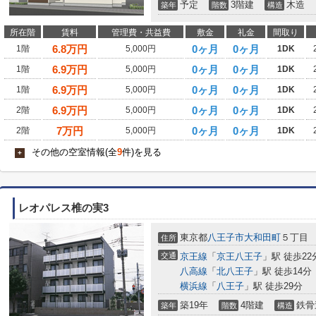
予定
3階建
木造
築年
階数
構造
所在階
賃料
管理費・共益費
敷金
礼金
間取り
6.8
万円
0ヶ月
0ヶ月
1階
5,000円
1DK
6.9
万円
0ヶ月
0ヶ月
1階
5,000円
1DK
6.9
万円
0ヶ月
0ヶ月
1階
5,000円
1DK
6.9
万円
0ヶ月
0ヶ月
2階
5,000円
1DK
7
万円
0ヶ月
0ヶ月
2階
5,000円
1DK
その他の空室情報(全
9
件)を見る
+
レオパレス椎の実3
東京都
八王子市
大和田町
５丁目
住所
交通
京王線
「
京王八王子
」駅 徒歩22
八高線
「
北八王子
」駅 徒歩14分
横浜線
「
八王子
」駅 徒歩29分
築19年
4階建
鉄骨
築年
階数
構造