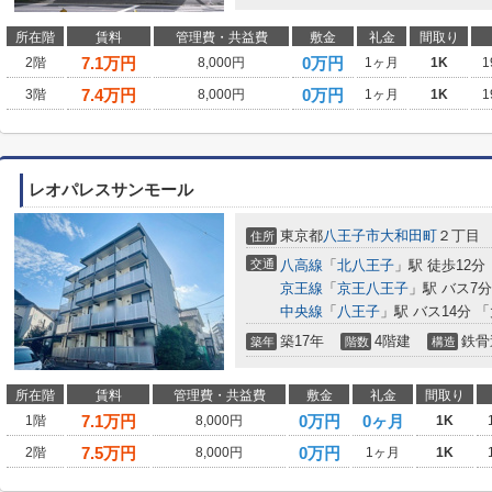
所在階
賃料
管理費・共益費
敷金
礼金
間取り
7.1
万円
0万円
2階
8,000円
1ヶ月
1K
1
7.4
万円
0万円
3階
8,000円
1ヶ月
1K
1
レオパレスサンモール
東京都
八王子市
大和田町
２丁目
住所
交通
八高線
「
北八王子
」駅 徒歩12分
京王線
「
京王八王子
」駅 バス7
中央線
「
八王子
」駅 バス14分 
築17年
4階建
鉄骨
築年
階数
構造
所在階
賃料
管理費・共益費
敷金
礼金
間取り
7.1
万円
0万円
0ヶ月
1階
8,000円
1K
7.5
万円
0万円
2階
8,000円
1ヶ月
1K