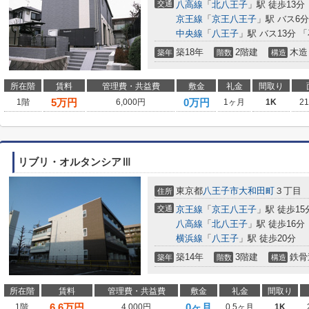
交通
八高線
「
北八王子
」駅 徒歩13分
京王線
「
京王八王子
」駅 バス6
中央線
「
八王子
」駅 バス13分 
築18年
2階建
木造
築年
階数
構造
所在階
賃料
管理費・共益費
敷金
礼金
間取り
5
万円
0万円
1階
6,000円
1ヶ月
1K
2
リブリ・オルタンシアⅢ
東京都
八王子市
大和田町
３丁目
住所
交通
京王線
「
京王八王子
」駅 徒歩15
八高線
「
北八王子
」駅 徒歩16分
横浜線
「
八王子
」駅 徒歩20分
築14年
3階建
鉄骨
築年
階数
構造
所在階
賃料
管理費・共益費
敷金
礼金
間取り
6.6
万円
0ヶ月
1階
4,000円
0.5ヶ月
1K