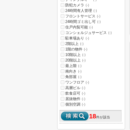
防犯カメラ
(-)
24時間有人管理
(-)
フロントサービス
(-)
24時間ゴミ出し可
(-)
住戸内覧可能
(-)
コンシェルジュサービス
(-)
駐車場あり
(-)
2階以上
(-)
1階の物件
(-)
10階以上
(-)
20階以上
(-)
最上階
(-)
南向き
(-)
角部屋
(-)
ワンフロア
(-)
高層ビル
(-)
飲食店可
(-)
居抜物件
(-)
個別空調
(-)
18
件が該当