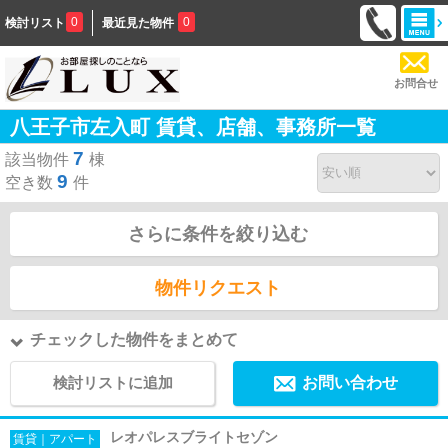
0
0
検討リスト
最近見た物件
お問合せ
八王子市左入町 賃貸、店舗、事務所一覧
7
該当物件
棟
9
空き数
件
さらに条件を絞り込む
物件リクエスト
チェックした物件をまとめて
検討リストに追加
お問い合わせ
レオパレスブライトセゾン
賃貸｜アパート