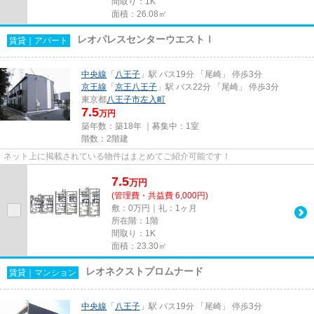
間取り：1K
面積：26.08㎡
レオパレスセンターウエストⅠ
賃貸｜アパート
中央線
「
八王子
」駅 バス19分 「尾崎」 停歩3分
京王線
「
京王八王子
」駅 バス22分 「尾崎」 停歩3分
東京都
八王子市
左入町
7.5
万円
築年数：築18年 ｜募集中：
1室
階数：2階建
ネット上に掲載されている物件はまとめてご紹介可能です！
7.5
万
円
(管理費・共益費 6,000円)
敷：0万円｜礼：1ヶ月
所在階：1階
間取り：1K
面積：23.30㎡
レオネクストプロムナード
賃貸｜マンション
中央線
「
八王子
」駅 バス19分 「尾崎」 停歩3分