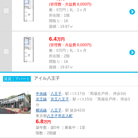
(管理費・共益費 8,000円)
敷：0万円｜礼：1ヶ月
所在階：1階
間取り：1K
面積：19.87㎡
6.4
万
円
(管理費・共益費 8,000円)
敷：0万円｜礼：1ヶ月
所在階：2階
間取り：1K
面積：19.87㎡
アイル八王子
賃貸｜アパート
中央線
「
八王子
」駅 バス17分 「馬場谷戸停」 停歩3分
京王線
「
京王八王子
」駅 バス15分 「馬場谷戸停」 停歩3
分
横浜線
「
八王子
」駅 徒歩42分
東京都
八王子市
左入町
6.8
万円
築年数：築5年 ｜募集中：
1室
階数：2階建