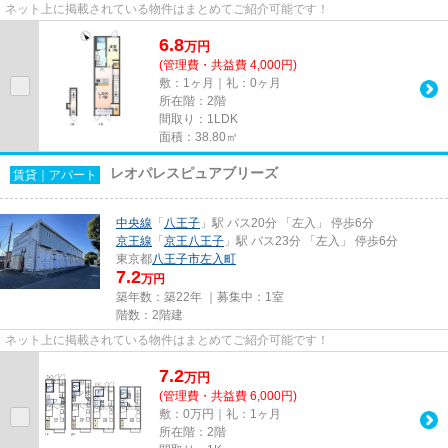
ネット上に掲載されている物件はまとめてご紹介可能です！
6.8
万
円
(管理費・共益費 4,000円)
敷：1ヶ月｜礼：0ヶ月
所在階：2階
間取り：1LDK
面積：38.80㎡
レオパレスピュアブリーズ
賃貸｜アパート
中央線
「
八王子
」駅 バス20分 「左入」 停歩6分
京王線
「
京王八王子
」駅 バス23分 「左入」 停歩6分
東京都
八王子市
左入町
7.2
万円
築年数：築22年 ｜募集中：
1室
階数：2階建
ネット上に掲載されている物件はまとめてご紹介可能です！
7.2
万
円
(管理費・共益費 6,000円)
敷：0万円｜礼：1ヶ月
所在階：2階