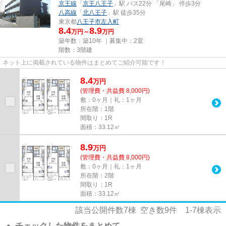
京王線
「
京王八王子
」駅 バス22分 「尾崎」 停歩3分
八高線
「
北八王子
」駅 徒歩35分
東京都
八王子市
左入町
8.4
8.9
万円～
万円
築年数：築10年 ｜募集中：
2室
階数：3階建
ネット上に掲載されている物件はまとめてご紹介可能です！
8.4
万
円
(管理費・共益費 8,000円)
敷：0ヶ月｜礼：1ヶ月
所在階：1階
間取り：1R
面積：33.12㎡
8.9
万
円
(管理費・共益費 8,000円)
敷：0ヶ月｜礼：1ヶ月
所在階：2階
間取り：1R
面積：33.12㎡
該当公開件数
7
棟 空き数
9
件
1-7
棟表示
チェックした物件をまとめて