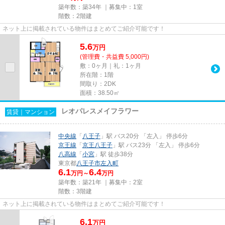
築年数：築34年 ｜募集中：
1室
階数：2階建
ネット上に掲載されている物件はまとめてご紹介可能です！
5.6
万
円
(管理費・共益費 5,000円)
敷：0ヶ月｜礼：1ヶ月
所在階：1階
間取り：2DK
面積：38.50㎡
レオパレスメイフラワー
賃貸｜マンション
中央線
「
八王子
」駅 バス20分 「左入」 停歩6分
京王線
「
京王八王子
」駅 バス23分 「左入」 停歩6分
八高線
「
小宮
」駅 徒歩38分
東京都
八王子市
左入町
6.1
6.4
万円～
万円
築年数：築21年 ｜募集中：
2室
階数：3階建
ネット上に掲載されている物件はまとめてご紹介可能です！
6.1
万
円