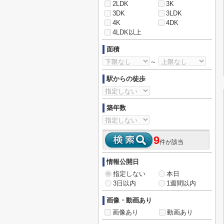
2LDK
3K
3DK
3LDK
4K
4DK
4LDK以上
面積
～
駅からの徒歩
築年数
9
件が該当
情報公開日
指定しない
本日
3日以内
1週間以内
画像・動画あり
画像あり
動画あり