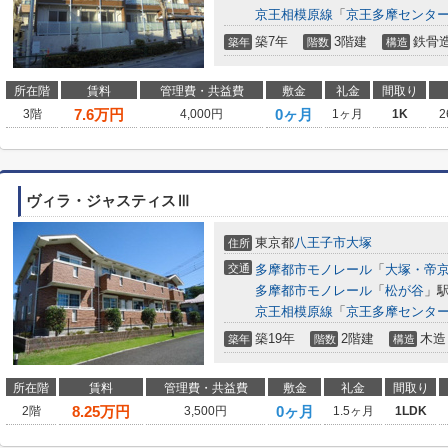
京王相模原線
「
京王多摩センタ
築7年
3階建
鉄骨
築年
階数
構造
所在階
賃料
管理費・共益費
敷金
礼金
間取り
7.6
万円
0ヶ月
3階
4,000円
1ヶ月
1K
2
ヴィラ・ジャスティスⅢ
東京都
八王子市
大塚
住所
交通
多摩都市モノレール
「
大塚・帝
多摩都市モノレール
「
松が谷
」駅
京王相模原線
「
京王多摩センタ
築19年
2階建
木造
築年
階数
構造
所在階
賃料
管理費・共益費
敷金
礼金
間取り
8.25
万円
0ヶ月
2階
3,500円
1.5ヶ月
1LDK