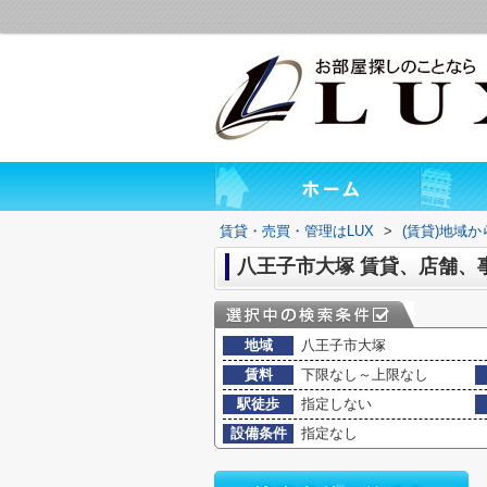
賃貸・売買・管理はLUX
>
(賃貸)地域
八王子市大塚 賃貸、店舗、
地域
八王子市大塚
賃料
下限なし～上限なし
駅徒歩
指定しない
設備条件
指定なし