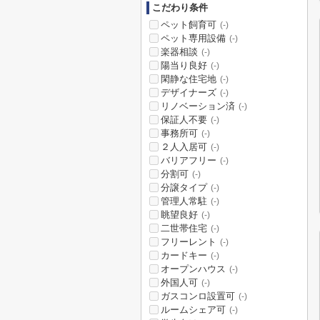
こだわり条件
ペット飼育可
(-)
ペット専用設備
(-)
楽器相談
(-)
陽当り良好
(-)
閑静な住宅地
(-)
デザイナーズ
(-)
リノベーション済
(-)
保証人不要
(-)
事務所可
(-)
２人入居可
(-)
バリアフリー
(-)
分割可
(-)
分譲タイプ
(-)
管理人常駐
(-)
眺望良好
(-)
二世帯住宅
(-)
フリーレント
(-)
カードキー
(-)
オープンハウス
(-)
外国人可
(-)
ガスコンロ設置可
(-)
ルームシェア可
(-)