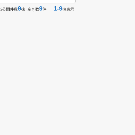
9
9
1-9
当公開件数
棟 空き数
件
棟表示