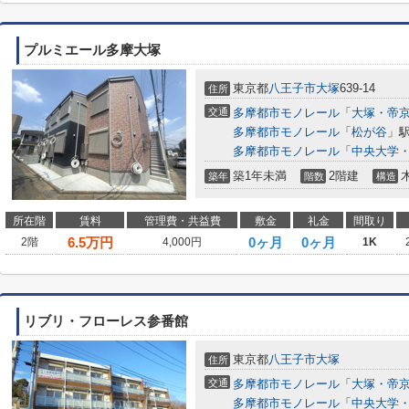
プルミエール多摩大塚
東京都
八王子市
大塚
639-14
住所
交通
多摩都市モノレール
「
大塚・帝
多摩都市モノレール
「
松が谷
」駅
多摩都市モノレール
「
中央大学
築1年未満
2階建
築年
階数
構造
所在階
賃料
管理費・共益費
敷金
礼金
間取り
6.5
万円
0ヶ月
0ヶ月
2階
4,000円
1K
リブリ・フローレス参番館
東京都
八王子市
大塚
住所
交通
多摩都市モノレール
「
大塚・帝
多摩都市モノレール
「
中央大学