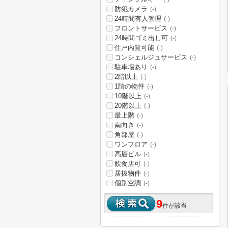
防犯カメラ
(-)
24時間有人管理
(-)
フロントサービス
(-)
24時間ゴミ出し可
(-)
住戸内覧可能
(-)
コンシェルジュサービス
(-)
駐車場あり
(-)
2階以上
(-)
1階の物件
(-)
10階以上
(-)
20階以上
(-)
最上階
(-)
南向き
(-)
角部屋
(-)
ワンフロア
(-)
高層ビル
(-)
飲食店可
(-)
居抜物件
(-)
個別空調
(-)
9
件が該当