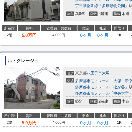
京王動物園線
「
多摩動物公園
」駅
築8年
2階建
木造
築年
階数
構造
所在階
賃料
管理費・共益費
敷金
礼金
間取り
5.8
万円
0ヶ月
0ヶ月
2階
4,000円
1K
ル・クレージュ
東京都
八王子市
大塚
住所
交通
多摩都市モノレール
「
大塚・帝
多摩都市モノレール
「
松が谷
」駅
多摩都市モノレール
「
中央大学
築5年
2階建
木造
築年
階数
構造
所在階
賃料
管理費・共益費
敷金
礼金
間取り
5.9
万円
0ヶ月
0ヶ月
2階
4,000円
1K