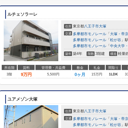
ルチェソラーレ
東京都
八王子市
大塚
住所
交通
多摩都市モノレール
「
大塚・帝
多摩都市モノレール
「
松が谷
」駅
多摩都市モノレール
「
中央大学
築4年
3階建
軽量
築年
階数
構造
所在階
賃料
管理費・共益費
敷金
礼金
間取り
9
万円
0ヶ月
3階
5,500円
15万円
1LDK
3
ユアメゾン大塚
東京都
八王子市
大塚
住所
交通
多摩都市モノレール
「
大塚・帝
多摩都市モノレール
「
松が谷
」駅