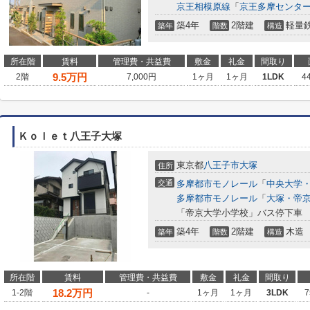
京王相模原線
「
京王多摩センタ
築4年
2階建
軽量
築年
階数
構造
所在階
賃料
管理費・共益費
敷金
礼金
間取り
9.5
万円
2階
7,000円
1ヶ月
1ヶ月
1LDK
4
Ｋｏｌｅｔ八王子大塚
東京都
八王子市
大塚
住所
交通
多摩都市モノレール
「
中央大学
多摩都市モノレール
「
大塚・帝
「帝京大学小学校」バス停下車 
築4年
2階建
木造
築年
階数
構造
所在階
賃料
管理費・共益費
敷金
礼金
間取り
18.2
万円
1-2階
-
1ヶ月
1ヶ月
3LDK
7