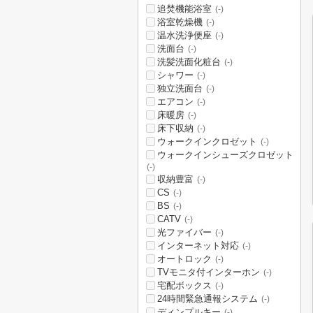
追焚機能浴室
(-)
浴室乾燥機
(-)
温水洗浄便座
(-)
洗面台
(-)
洗髪洗面化粧台
(-)
シャワー
(-)
独立洗面台
(-)
エアコン
(-)
床暖房
(-)
床下収納
(-)
ウォークインクロゼット
(-)
ウォークインシューズクロゼット
(-)
収納豊富
(-)
CS
(-)
BS
(-)
CATV
(-)
光ファイバー
(-)
インターネット対応
(-)
オートロック
(-)
TVモニタ付インターホン
(-)
宅配ボックス
(-)
24時間緊急通報システム
(-)
ディンプルキー
(-)