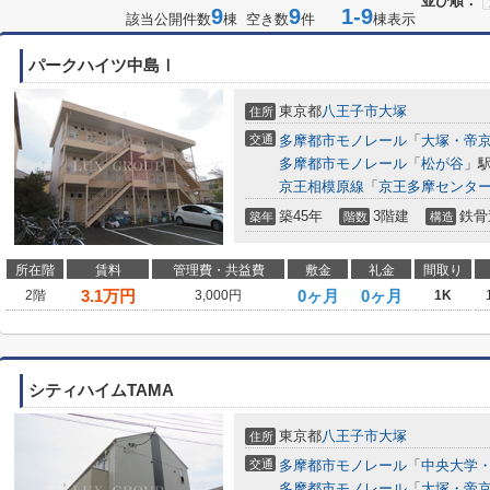
並び順：
9
9
1-9
該当公開件数
棟 空き数
件
棟表示
パークハイツ中島Ⅰ
東京都
八王子市
大塚
住所
交通
多摩都市モノレール
「
大塚・帝
多摩都市モノレール
「
松が谷
」駅
京王相模原線
「
京王多摩センタ
築45年
3階建
鉄骨
築年
階数
構造
所在階
賃料
管理費・共益費
敷金
礼金
間取り
3.1
万円
0ヶ月
0ヶ月
2階
3,000円
1K
シティハイムTAMA
東京都
八王子市
大塚
住所
交通
多摩都市モノレール
「
中央大学
多摩都市モノレール
「
大塚・帝