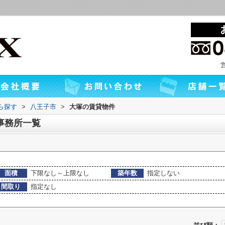
から探す
>
八王子市
>
大塚の賃貸物件
事務所一覧
面積
下限なし～上限なし
築年数
指定しない
間取り
指定なし