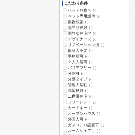
こだわり条件
ペット飼育可
(-)
ペット専用設備
(-)
楽器相談
(-)
陽当り良好
(-)
閑静な住宅地
(-)
デザイナーズ
(-)
リノベーション済
(-)
保証人不要
(-)
事務所可
(-)
２人入居可
(-)
バリアフリー
(-)
分割可
(-)
分譲タイプ
(-)
管理人常駐
(-)
眺望良好
(-)
二世帯住宅
(-)
フリーレント
(-)
カードキー
(-)
オープンハウス
(-)
外国人可
(-)
ガスコンロ設置可
(-)
ルームシェア可
(-)