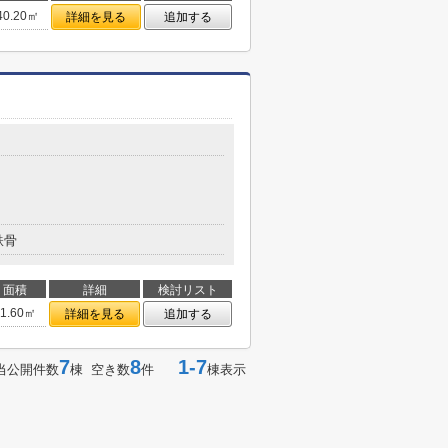
40.20㎡
詳細を見る
追加する
鉄骨
面積
詳細
検討リスト
41.60㎡
詳細を見る
追加する
7
8
1-7
当公開件数
棟 空き数
件
棟表示