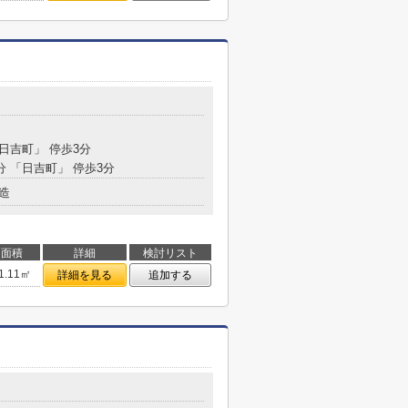
「日吉町」 停歩3分
分 「日吉町」 停歩3分
造
面積
詳細
検討リスト
1.11㎡
詳細を見る
追加する