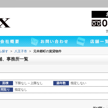
から探す
>
八王子市
>
元本郷町の賃貸物件
舗、事務所一覧
面積
下限なし～上限なし
築年数
指定しない
間取り
指定なし