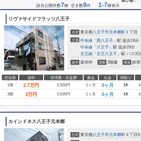
並び順：
7
8
1-7
該当公開件数
棟 空き数
件
棟表示
リヴァサイドフラッツ八王子
東京都
八王子市
元本郷町
１丁目
住所
交通
中央線
「
西八王子
」駅 徒歩19分
中央線
「
八王子
」駅 徒歩29分
京王線
「
京王八王子
」駅 バス3
築36年
3階建
鉄骨
築年
階数
構造
所在階
賃料
管理費・共益費
敷金
礼金
間取り
2.7
万円
0ヶ月
1階
3,500円
1ヶ月
1K
1
3
万円
0ヶ月
3階
3,500円
1ヶ月
1K
1
カインドネス八王子元本郷
東京都
八王子市
元本郷町
４丁目5-
住所