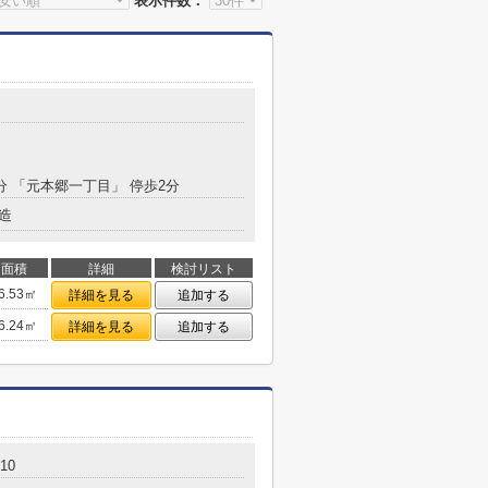
表示件数：
2分 「元本郷一丁目」 停歩2分
造
面積
詳細
検討リスト
6.53㎡
詳細を見る
追加する
6.24㎡
詳細を見る
追加する
10