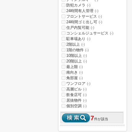
防犯カメラ
(-)
24時間有人管理
(-)
フロントサービス
(-)
24時間ゴミ出し可
(-)
住戸内覧可能
(-)
コンシェルジュサービス
(-)
駐車場あり
(-)
2階以上
(-)
1階の物件
(-)
10階以上
(-)
20階以上
(-)
最上階
(-)
南向き
(-)
角部屋
(-)
ワンフロア
(-)
高層ビル
(-)
飲食店可
(-)
居抜物件
(-)
個別空調
(-)
7
件が該当