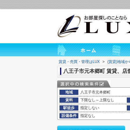
賃貸・売買・管理はLUX
>
(賃貸)地域
八王子市元本郷町 賃貸、店
地域
八王子市元本郷町
賃料
下限なし～上限なし
駅徒歩
指定しない
設備条件
指定なし