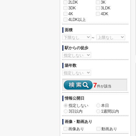
2LDK
3K
3DK
3LDK
4K
4DK
4LDK以上
面積
～
駅からの徒歩
築年数
7
件が該当
情報公開日
指定しない
本日
3日以内
1週間以内
画像・動画あり
画像あり
動画あり