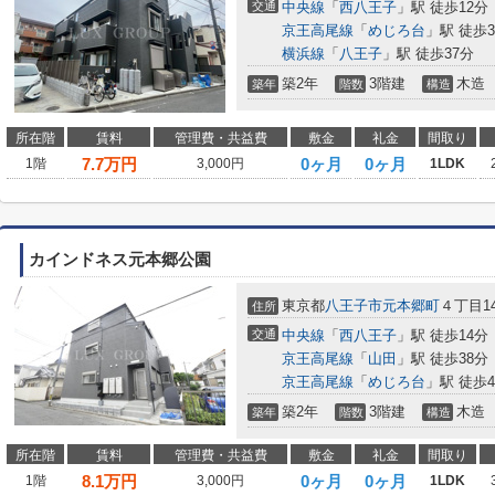
交通
中央線
「
西八王子
」駅 徒歩12分
京王高尾線
「
めじろ台
」駅 徒歩3
横浜線
「
八王子
」駅 徒歩37分
築2年
3階建
木造
築年
階数
構造
所在階
賃料
管理費・共益費
敷金
礼金
間取り
7.7
万円
0ヶ月
0ヶ月
1階
3,000円
1LDK
カインドネス元本郷公園
東京都
八王子市
元本郷町
４丁目14
住所
交通
中央線
「
西八王子
」駅 徒歩14分
京王高尾線
「
山田
」駅 徒歩38分
京王高尾線
「
めじろ台
」駅 徒歩4
築2年
3階建
木造
築年
階数
構造
所在階
賃料
管理費・共益費
敷金
礼金
間取り
8.1
万円
0ヶ月
0ヶ月
1階
3,000円
1LDK