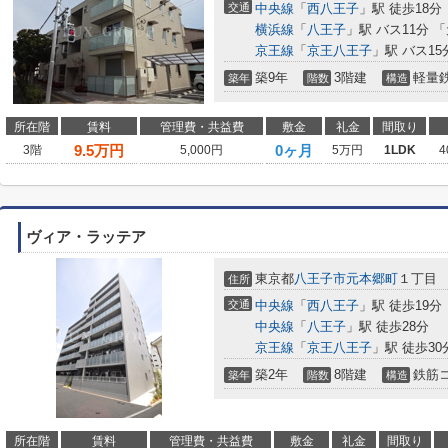
交通
中央線
「
西八王子
」駅 徒歩18分
横浜線
「
八王子
」駅 バス11分 
京王線
「
京王八王子
」駅 バス15
築9年
3階建
軽量
築年
階数
構造
所在階
賃料
管理費・共益費
敷金
礼金
間取り
9.5
万円
0ヶ月
3階
5,000円
5万円
1LDK
4
ヴィア・ラッテア
東京都
八王子市
元本郷町
１丁目
住所
交通
中央線
「
西八王子
」駅 徒歩19分
中央線
「
八王子
」駅 徒歩28分
京王線
「
京王八王子
」駅 徒歩30
築2年
8階建
鉄筋
築年
階数
構造
所在階
賃料
管理費・共益費
敷金
礼金
間取り