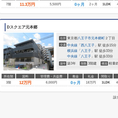
11.3
万円
0ヶ月
7階
5,500円
2ヶ月
1LDK
Dスクエア元本郷
東京都
八王子市
元本郷町
２丁目
住所
交通
中央線
「
西八王子
」駅 徒歩15分
横浜線
「
八王子
」駅 徒歩33分
中央線
「
八王子
」駅 徒歩33分
築3年
3階建
軽量
築年
階数
構造
所在階
賃料
管理費・共益費
敷金
礼金
間取り
12
万円
0ヶ月
3階
6,000円
18万円
1LDK
該