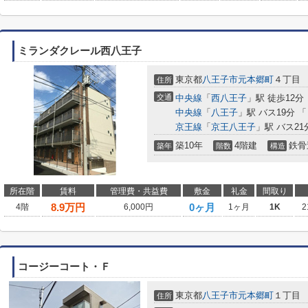
ミランダクレール西八王子
東京都
八王子市
元本郷町
４丁目
住所
交通
中央線
「
西八王子
」駅 徒歩12分
中央線
「
八王子
」駅 バス19分 
京王線
「
京王八王子
」駅 バス21
築10年
4階建
鉄骨
築年
階数
構造
所在階
賃料
管理費・共益費
敷金
礼金
間取り
8.9
万円
0ヶ月
4階
6,000円
1ヶ月
1K
2
コージーコート・Ｆ
東京都
八王子市
元本郷町
１丁目
住所