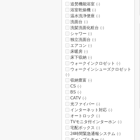
追焚機能浴室
(-)
浴室乾燥機
(-)
温水洗浄便座
(-)
洗面台
(-)
洗髪洗面化粧台
(-)
シャワー
(-)
独立洗面台
(-)
エアコン
(-)
床暖房
(-)
床下収納
(-)
ウォークインクロゼット
(-)
ウォークインシューズクロゼット
(-)
収納豊富
(-)
CS
(-)
BS
(-)
CATV
(-)
光ファイバー
(-)
インターネット対応
(-)
オートロック
(-)
TVモニタ付インターホン
(-)
宅配ボックス
(-)
24時間緊急通報システム
(-)
ディンプルキー
(-)