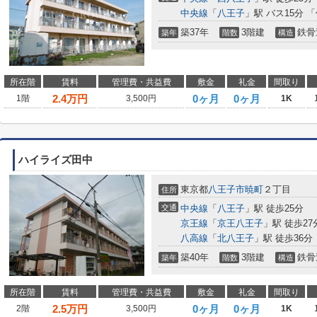
中央線
「
八王子
」駅 バス15分 
築37年
3階建
鉄骨
築年
階数
構造
所在階
賃料
管理費・共益費
敷金
礼金
間取り
2.4
万円
0ヶ月
0ヶ月
1階
3,500円
1K
ハイライズ田中
東京都
八王子市
暁町
２丁目
住所
交通
中央線
「
八王子
」駅 徒歩25分
京王線
「
京王八王子
」駅 徒歩27
八高線
「
北八王子
」駅 徒歩36分
築40年
3階建
鉄骨
築年
階数
構造
所在階
賃料
管理費・共益費
敷金
礼金
間取り
2.5
万円
0ヶ月
0ヶ月
2階
3,500円
1K