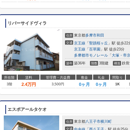
リバーサイドヴィラ
東京都
多摩市
和田
住所
交通
京王線
「
聖蹟桜ヶ丘
」駅 徒歩22
京王線
「
百草園
」駅 徒歩23分
多摩都市モノレール
「
大塚・帝
築36年
3階建
鉄骨
築年
階数
構造
所在階
賃料
管理費・共益費
敷金
礼金
間取り
2.4
万円
0ヶ月
0ヶ月
3階
3,500円
1K
エスポアールタケオ
東京都
八王子市
横川町
住所
交通
中央線
「
西八王子
」駅 徒歩25分