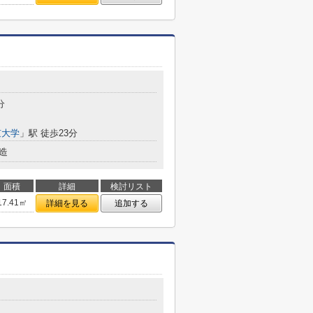
分
京大学
」駅 徒歩23分
造
面積
詳細
検討リスト
17.41㎡
詳細を見る
追加する