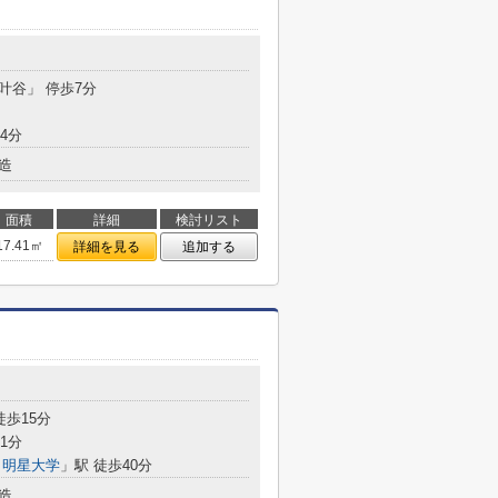
「叶谷」 停歩7分
4分
造
面積
詳細
検討リスト
17.41㎡
詳細を見る
追加する
徒歩15分
1分
・明星大学
」駅 徒歩40分
造