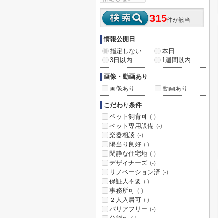
315
件が該当
情報公開日
指定しない
本日
3日以内
1週間以内
画像・動画あり
画像あり
動画あり
こだわり条件
ペット飼育可
(-)
ペット専用設備
(-)
楽器相談
(-)
陽当り良好
(-)
閑静な住宅地
(-)
デザイナーズ
(-)
リノベーション済
(-)
保証人不要
(-)
事務所可
(-)
２人入居可
(-)
バリアフリー
(-)