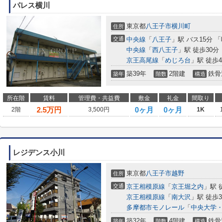
パレス横川
東京都
八王子市
横川町
住所
交通
中央線
「
八王子
」駅 バス15分 
中央線
「
西八王子
」駅 徒歩30分
京王高尾線
「
めじろ台
」駅 徒歩4
築39年
2階建
鉄骨
築年
階数
構造
所在階
賃料
管理費・共益費
敷金
礼金
間取り
2.5
万円
0ヶ月
0ヶ月
2階
3,500円
1K
レジデンス小川
東京都
八王子市
越野
住所
交通
京王相模原線
「
京王堀之内
」駅 
京王相模原線
「
南大沢
」駅 徒歩3
多摩都市モノレール
「
中央大学
築32年
4階建
鉄骨
築年
階数
構造