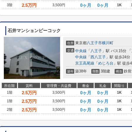
2.5
万円
0ヶ月
0ヶ月
3階
3,500円
1K
石井マンションピーコック
東京都
八王子市
横川町
住所
交通
中央線
「
八王子
」駅 バス15分 
中央線
「
西八王子
」駅 徒歩24分
京王高尾線
「
めじろ台
」駅 徒歩4
築38年
3階建
鉄骨
築年
階数
構造
所在階
賃料
管理費・共益費
敷金
礼金
間取り
2.5
万円
0ヶ月
0ヶ月
1階
3,500円
1K
2.5
万円
0ヶ月
0ヶ月
1階
3,500円
1K
2.5
万円
0ヶ月
0ヶ月
2階
3,500円
1K