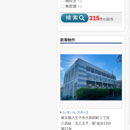
南向き
(-)
角部屋
(-)
315
件が該当
新着物件
レオパレスAー1
東京都八王子市大和田町２丁目
八高線「北八王子」駅 徒歩13分
築27年