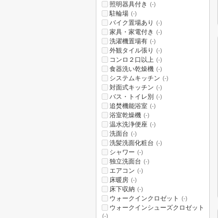
照明器具付き
(-)
駐輪場
(-)
バイク置場あり
(-)
家具・家電付き
(-)
洗濯機置場有
(-)
外観タイル張り
(-)
コンロ２口以上
(-)
食器洗い乾燥機
(-)
システムキッチン
(-)
対面式キッチン
(-)
バス・トイレ別
(-)
追焚機能浴室
(-)
浴室乾燥機
(-)
温水洗浄便座
(-)
洗面台
(-)
洗髪洗面化粧台
(-)
シャワー
(-)
独立洗面台
(-)
エアコン
(-)
床暖房
(-)
床下収納
(-)
ウォークインクロゼット
(-)
ウォークインシューズクロゼット
(-)