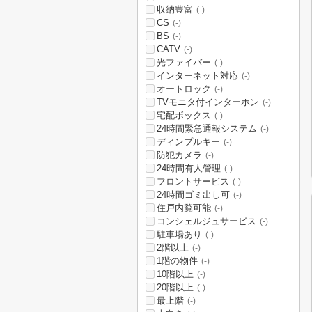
収納豊富
(-)
CS
(-)
BS
(-)
CATV
(-)
光ファイバー
(-)
インターネット対応
(-)
オートロック
(-)
TVモニタ付インターホン
(-)
宅配ボックス
(-)
24時間緊急通報システム
(-)
ディンプルキー
(-)
防犯カメラ
(-)
24時間有人管理
(-)
フロントサービス
(-)
24時間ゴミ出し可
(-)
住戸内覧可能
(-)
コンシェルジュサービス
(-)
駐車場あり
(-)
2階以上
(-)
1階の物件
(-)
10階以上
(-)
20階以上
(-)
最上階
(-)