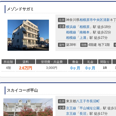
メゾンドサガミ
神奈川県
相模原市中央区
清新
８
住所
交通
横浜線
「
相模原
」駅 徒歩18分
相模線
「
南橋本
」駅 徒歩22分
相模線
「
上溝
」駅 徒歩27分
築38年
4階建 地下1階
築年
階数
所在階
賃料
管理費・共益費
敷金
礼金
間取り
2.6
万円
0ヶ月
0ヶ月
4階
3,000円
1R
スカイコーポ平山
東京都
八王子市
長沼町
住所
交通
京王線
「
平山城址公園
」駅 徒歩1
京王線
「
長沼
」駅 徒歩17分