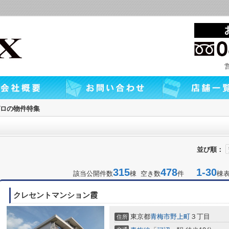
ロの物件特集
並び順：
315
478
1-30
該当公開件数
棟 空き数
件
棟
クレセントマンション霞
東京都
青梅市
野上町
３丁目
住所