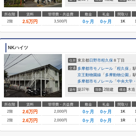
所在階
賃料
管理費・共益費
敷金
礼金
間取り
2.5
万円
0ヶ月
0ヶ月
2階
3,500円
1K
NKハイツ
東京都
日野市
程久保
８丁目
住所
交通
多摩都市モノレール
「
程久保
」駅
京王動物園線
「
多摩動物公園
」駅
多摩都市モノレール
「
中央大学
築37年
2階建
木造
築年
階数
構造
所在階
賃料
管理費・共益費
敷金
礼金
間取り
2.6
万円
0ヶ月
0ヶ月
2階
2,000円
1K
2.6
万円
0ヶ月
0ヶ月
2階
2,000円
1R