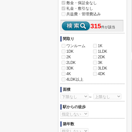
敷金・保証金なし
礼金・敷引なし
共益費・管理費込み
315
件が該当
間取り
ワンルーム
1K
1DK
1LDK
2K
2DK
2LDK
3K
3DK
3LDK
4K
4DK
4LDK以上
面積
～
駅からの徒歩
築年数