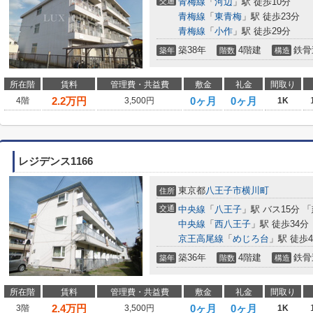
交通
青梅線
「
河辺
」駅 徒歩10分
青梅線
「
東青梅
」駅 徒歩23分
青梅線
「
小作
」駅 徒歩29分
築38年
4階建
鉄骨
築年
階数
構造
所在階
賃料
管理費・共益費
敷金
礼金
間取り
2.2
万円
0ヶ月
0ヶ月
4階
3,500円
1K
レジデンス1166
東京都
八王子市
横川町
住所
交通
中央線
「
八王子
」駅 バス15分 
中央線
「
西八王子
」駅 徒歩34分
京王高尾線
「
めじろ台
」駅 徒歩4
築36年
4階建
鉄骨
築年
階数
構造
所在階
賃料
管理費・共益費
敷金
礼金
間取り
2.4
万円
0ヶ月
0ヶ月
3階
3,500円
1K