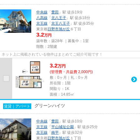
中央線
「
豊田
」駅 徒歩19分
八高線
「
北八王子
」駅 徒歩18分
京王線
「
京王八王子
」駅 徒歩35分
東京都
日野市
旭が丘
６丁目
3.2
万円
築年数：築28年 ｜募集中：
1室
階数：2階建
ネット上に掲載されている物件はまとめてご紹介可能です！
3.2
万
円
(管理費・共益費 2,000円)
敷：0ヶ月｜礼：0ヶ月
所在階：1階
間取り：1K
面積：14.85㎡
グリーンハイツ
賃貸｜アパート
中央線
「
豊田
」駅 徒歩10分
京王線
「
平山城址公園
」駅 徒歩25分
京王線
「
南平
」駅 徒歩32分
東京都
日野市
旭が丘
１丁目