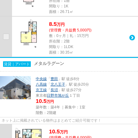
所在階：1階
間取り：1K
面積：26.71㎡
8.5
万
円
(管理費・共益費 5,000円)
敷：0ヶ月｜礼：15万円
所在階：2階
間取り：1LDK
面積：30.35㎡
メタルラグーン
賃貸｜アパート
中央線
「
豊田
」駅 徒歩8分
八高線
「
北八王子
」駅 徒歩20分
京王線
「
長沼
」駅 徒歩27分
東京都
日野市
旭が丘
１丁目
10.5
万円
築年数：築4年 ｜募集中：
1室
階数：2階建
ネット上に掲載されている物件はまとめてご紹介可能です！
10.5
万
円
(管理費・共益費 6,000円)