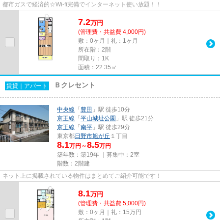
都市ガスで経済的☆Wi-fi完備でインターネット使い放題！！
7.2
万
円
(管理費・共益費 4,000円)
敷：0ヶ月｜礼：1ヶ月
所在階：2階
間取り：1K
面積：22.35㎡
Ｂクレセント
賃貸｜アパート
中央線
「
豊田
」駅 徒歩10分
京王線
「
平山城址公園
」駅 徒歩21分
京王線
「
南平
」駅 徒歩29分
東京都
日野市
旭が丘
１丁目
8.1
8.5
万円～
万円
築年数：築19年 ｜募集中：
2室
階数：2階建
ネット上に掲載されている物件はまとめてご紹介可能です！
8.1
万
円
(管理費・共益費 5,000円)
敷：0ヶ月｜礼：15万円