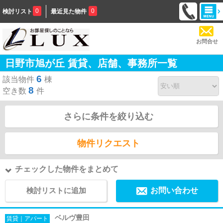
0
0
検討リスト
最近見た物件
お問合せ
日野市旭が丘 賃貸、店舗、事務所一覧
6
該当物件
棟
8
空き数
件
さらに条件を絞り込む
物件リクエスト
チェックした物件をまとめて
検討リストに追加
お問い合わせ
ベルヴ豊田
賃貸｜アパート