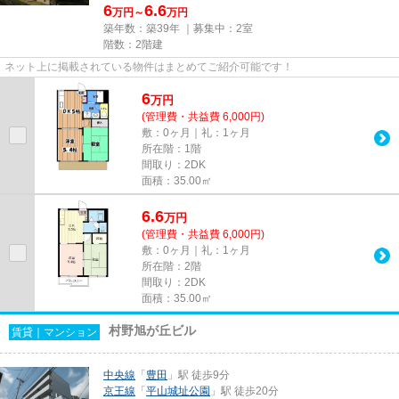
6
6.6
万円～
万円
築年数：築39年 ｜募集中：
2室
階数：2階建
ネット上に掲載されている物件はまとめてご紹介可能です！
6
万
円
(管理費・共益費 6,000円)
敷：0ヶ月｜礼：1ヶ月
所在階：1階
間取り：2DK
面積：35.00㎡
6.6
万
円
(管理費・共益費 6,000円)
敷：0ヶ月｜礼：1ヶ月
所在階：2階
間取り：2DK
面積：35.00㎡
村野旭が丘ビル
賃貸｜マンション
中央線
「
豊田
」駅 徒歩9分
京王線
「
平山城址公園
」駅 徒歩20分