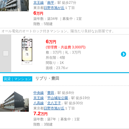
京王線
「
南平
」駅 徒歩27分
東京都
日野市
旭が丘
１丁目
6
万円
築年数：築34年 ｜募集中：
1室
階数：5階建
オール電化のオートロック付きマンション。陽当たり良好なお部屋です。
6
万
円
(管理費・共益費 3,000円)
敷：3万円｜礼：3万円
所在階：4階
間取り：1K
面積：23.76㎡
リブリ・豊田
賃貸｜マンション
中央線
「
豊田
」駅 徒歩8分
京王線
「
平山城址公園
」駅 徒歩19分
八高線
「
北八王子
」駅 徒歩30分
東京都
日野市
旭が丘
１丁目
7.2
万円
築年数：築7年 ｜募集中：
1室
階数：3階建