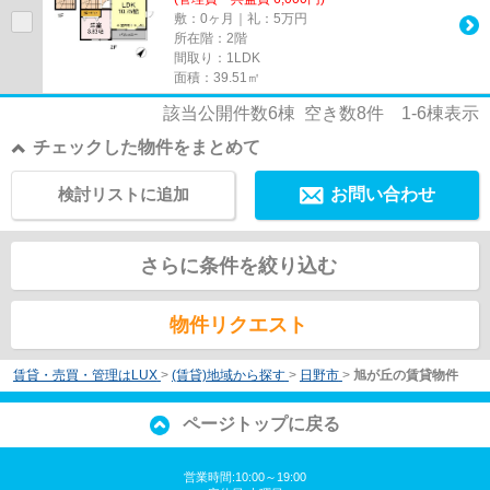
敷：0ヶ月｜礼：5万円
所在階：2階
間取り：1LDK
面積：39.51㎡
該当公開件数
6
棟 空き数
8
件
1-6
棟表示
チェックした物件をまとめて
検討リストに追加
お問い合わせ
さらに条件を絞り込む
物件リクエスト
賃貸・売買・管理はLUX
>
(賃貸)地域から探す
>
日野市
>
旭が丘の賃貸物件
ページトップに戻る
営業時間:10:00～19:00