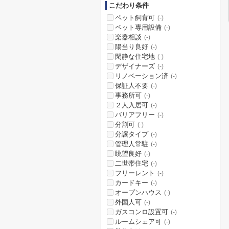
こだわり条件
ペット飼育可
(-)
ペット専用設備
(-)
楽器相談
(-)
陽当り良好
(-)
閑静な住宅地
(-)
デザイナーズ
(-)
リノベーション済
(-)
保証人不要
(-)
事務所可
(-)
２人入居可
(-)
バリアフリー
(-)
分割可
(-)
分譲タイプ
(-)
管理人常駐
(-)
眺望良好
(-)
二世帯住宅
(-)
フリーレント
(-)
カードキー
(-)
オープンハウス
(-)
外国人可
(-)
ガスコンロ設置可
(-)
ルームシェア可
(-)