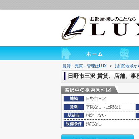
賃貸・売買・管理はLUX
>
(賃貸)地域
日野市三沢 賃貸、店舗、事
地域
日野市三沢
賃料
下限なし～上限なし
駅徒歩
指定しない
設備条件
指定なし