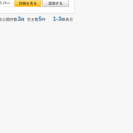
5.24㎡
詳細を見る
追加する
3
5
1-3
当公開件数
棟 空き数
件
棟表示