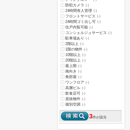
防犯カメラ
(-)
24時間有人管理
(-)
フロントサービス
(-)
24時間ゴミ出し可
(-)
住戸内覧可能
(-)
コンシェルジュサービス
(-)
駐車場あり
(-)
2階以上
(-)
1階の物件
(-)
10階以上
(-)
20階以上
(-)
最上階
(-)
南向き
(-)
角部屋
(-)
ワンフロア
(-)
高層ビル
(-)
飲食店可
(-)
居抜物件
(-)
個別空調
(-)
3
件が該当