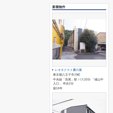
新着物件
レオネクスト桑の葉
東京都八王子市川町
中央線「高尾」駅 バス20分 「城山中
入口」 停歩2分
築16年