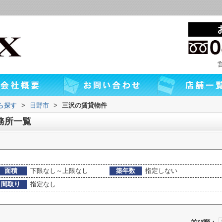
から探す
>
日野市
>
三沢の賃貸物件
務所一覧
面積
下限なし～上限なし
築年数
指定しない
間取り
指定なし