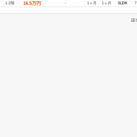
16.5
万円
1-2階
-
1ヶ月
1ヶ月
3LDK
7
該