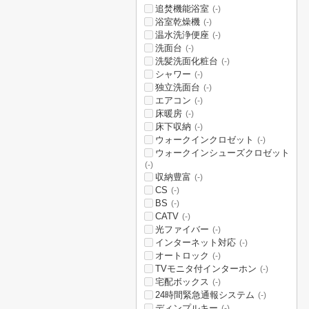
追焚機能浴室
(-)
浴室乾燥機
(-)
温水洗浄便座
(-)
洗面台
(-)
洗髪洗面化粧台
(-)
シャワー
(-)
独立洗面台
(-)
エアコン
(-)
床暖房
(-)
床下収納
(-)
ウォークインクロゼット
(-)
ウォークインシューズクロゼット
(-)
収納豊富
(-)
CS
(-)
BS
(-)
CATV
(-)
光ファイバー
(-)
インターネット対応
(-)
オートロック
(-)
TVモニタ付インターホン
(-)
宅配ボックス
(-)
24時間緊急通報システム
(-)
ディンプルキー
(-)