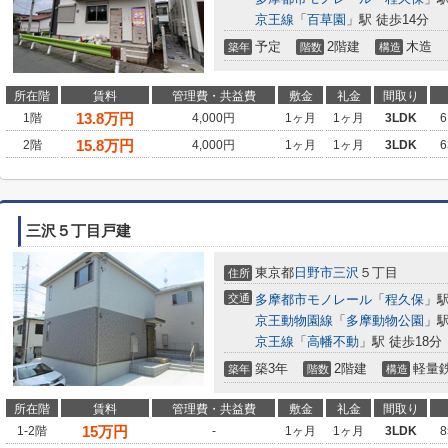
京王線
「
百草園
」駅 徒歩14分
予定
2階建
木造
築年
階数
構造
所在階
賃料
管理費・共益費
敷金
礼金
間取り
13.8
万円
1階
4,000円
1ヶ月
1ヶ月
3LDK
6
15.8
万円
2階
4,000円
1ヶ月
1ヶ月
3LDK
6
三沢５丁目戸建
東京都
日野市
三沢
５丁目
住所
交通
多摩都市モノレール
「
程久保
」駅
京王動物園線
「
多摩動物公園
」駅
京王線
「
高幡不動
」駅 徒歩18分
築3年
2階建
軽量
築年
階数
構造
所在階
賃料
管理費・共益費
敷金
礼金
間取り
15
万円
1-2階
-
1ヶ月
1ヶ月
3LDK
8