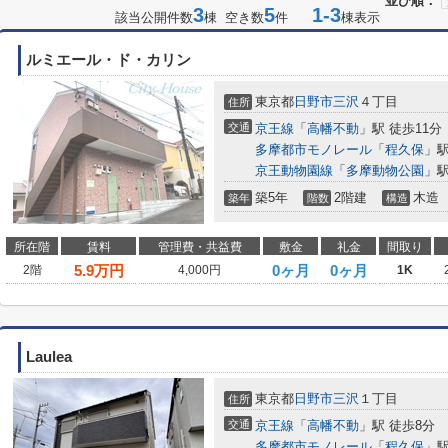
並び順：
3
5
1-3
該当公開件数
棟 空き数
件
棟表示
ルミエール・ド・カリン
東京都
日野市
三沢
４丁目
住所
交通
京王線
「
高幡不動
」駅 徒歩11分
多摩都市モノレール
「
程久保
」駅
京王動物園線
「
多摩動物公園
」駅
築5年
2階建
木造
築年
階数
構造
所在階
賃料
管理費・共益費
敷金
礼金
間取り
5.9
万円
0ヶ月
0ヶ月
2階
4,000円
1K
Laulea
東京都
日野市
三沢
１丁目
住所
交通
京王線
「
高幡不動
」駅 徒歩8分
多摩都市モノレール
「
程久保
」駅