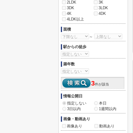
2LDK
3K
3DK
3LDK
4K
4DK
4LDK以上
面積
～
駅からの徒歩
築年数
3
件が該当
情報公開日
指定しない
本日
3日以内
1週間以内
画像・動画あり
画像あり
動画あり