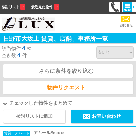
0
0
検討リスト
最近見た物件
お問合せ
日野市大坂上 賃貸、店舗、事務所一覧
4
該当物件
棟
4
空き数
件
さらに条件を絞り込む
物件リクエスト
チェックした物件をまとめて
検討リストに追加
お問い合わせ
アムールSakura
賃貸｜アパート