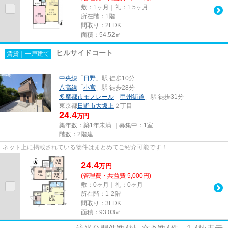
敷：1ヶ月｜礼：1.5ヶ月
所在階：1階
間取り：2LDK
面積：54.52㎡
ヒルサイドコート
賃貸｜一戸建て
中央線
「
日野
」駅 徒歩10分
八高線
「
小宮
」駅 徒歩28分
多摩都市モノレール
「
甲州街道
」駅 徒歩31分
東京都
日野市
大坂上
２丁目
24.4
万円
築年数：築1年未満 ｜募集中：
1室
階数：2階建
ネット上に掲載されている物件はまとめてご紹介可能です！
24.4
万
円
(管理費・共益費 5,000円)
敷：0ヶ月｜礼：0ヶ月
所在階：1-2階
間取り：3LDK
面積：93.03㎡