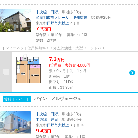
中央線
「
日野
」駅 徒歩10分
多摩都市モノレール
「
甲州街道
」駅 徒歩29分
東京都
日野市
大坂上
２丁目
7.3
万円
築年数：築19年 ｜募集中：
1室
階数：2階建
インターネット使用料無料！！浴室乾燥機・大型ユニットバス！
7.3
万
円
(管理費・共益費 4,000円)
敷：0ヶ月｜礼：1ヶ月
所在階：1階
間取り：1LDK
面積：33.95㎡
パイン メルヴェージュ
賃貸｜アパート
中央線
「
日野
」駅 徒歩13分
中央線
「
豊田
」駅 徒歩24分
東京都
日野市
大坂上
３丁目10-1
9.4
万円
築年数：築7年 ｜募集中：
1室