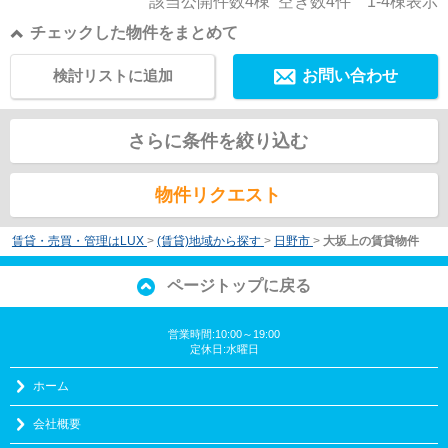
該当公開件数
4
棟 空き数
4
件
1-4
棟表示
チェックした物件をまとめて
検討リストに追加
お問い合わせ
さらに条件を絞り込む
物件リクエスト
賃貸・売買・管理はLUX
>
(賃貸)地域から探す
>
日野市
>
大坂上の賃貸物件
ページトップに戻る
営業時間:10:00～19:00
定休日:水曜日
ホーム
会社概要