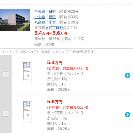
中央線
「
日野
」駅 徒歩23分
中央線
「
豊田
」駅 徒歩33分
八高線
「
小宮
」駅 徒歩20分
東京都
日野市
日野台
２丁目
5.4
5.6
万円～
万円
築年数：築25年 ｜募集中：
2室
階数：3階建
ネット上に掲載されている物件はまとめてご紹介可能です！
5.4
万
円
(管理費・共益費 8,000円)
敷：0万円｜礼：1ヶ月
所在階：1階
間取り：1K
面積：20.28㎡
5.6
万
円
(管理費・共益費 8,000円)
敷：0万円｜礼：1ヶ月
所在階：3階
間取り：1K
面積：20.28㎡