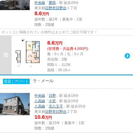
中央線
「
豊田
」駅 徒歩29分
東京都
日野市
日野台
１丁目
8.6
万円
築年数：築2年 ｜募集中：
1室
階数：2階建
ネット上に掲載されている物件はまとめてご紹介可能です！
8.6
万
円
(管理費・共益費 4,000円)
敷：0ヶ月｜礼：0ヶ月
所在階：2階
間取り：1LDK
面積：39.18㎡
ラ・メール
賃貸｜アパート
中央線
「
日野
」駅 徒歩19分
八高線
「
小宮
」駅 徒歩19分
八高線
「
北八王子
」駅 徒歩25分
東京都
日野市
日野台
２丁目
10.6
万円
築年数：築15年 ｜募集中：
1室
階数：2階建