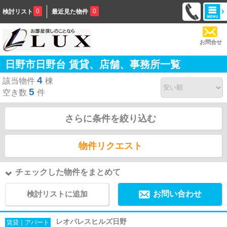
0
0
検討リスト
最近見た物件
お問合せ
日野市日野台 賃貸、店舗、事務所一覧
4
該当物件
棟
5
空き数
件
さらに条件を絞り込む
物件リクエスト
チェックした物件をまとめて
検討リストに追加
お問い合わせ
レオパレスヒルズ日野
賃貸｜アパート