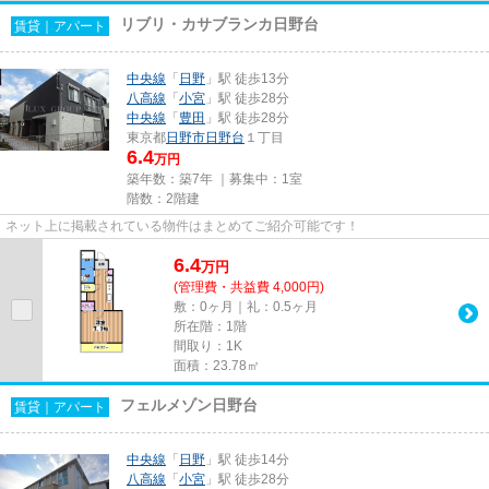
リブリ・カサブランカ日野台
賃貸｜アパート
中央線
「
日野
」駅 徒歩13分
八高線
「
小宮
」駅 徒歩28分
中央線
「
豊田
」駅 徒歩28分
東京都
日野市
日野台
１丁目
6.4
万円
築年数：築7年 ｜募集中：
1室
階数：2階建
ネット上に掲載されている物件はまとめてご紹介可能です！
6.4
万
円
(管理費・共益費 4,000円)
敷：0ヶ月｜礼：0.5ヶ月
所在階：1階
間取り：1K
面積：23.78㎡
フェルメゾン日野台
賃貸｜アパート
中央線
「
日野
」駅 徒歩14分
八高線
「
小宮
」駅 徒歩28分