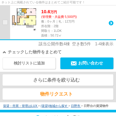
ネット上に掲載されている物件はまとめてご紹介可能です！
10.6
万
円
(管理費・共益費 5,500円)
敷：0ヶ月｜礼：12万円
所在階：2階
間取り：1LDK
面積：50.72㎡
該当公開件数
4
棟 空き数
5
件
1-4
棟表示
チェックした物件をまとめて
検討リストに追加
お問い合わせ
さらに条件を絞り込む
物件リクエスト
賃貸・売買・管理はLUX
>
(賃貸)地域から探す
>
日野市
>
日野台の賃貸物件