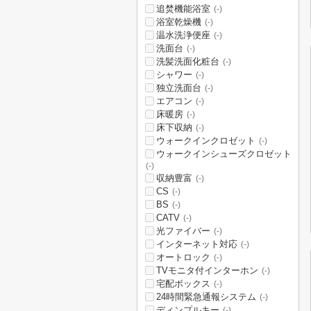
追焚機能浴室
(-)
浴室乾燥機
(-)
温水洗浄便座
(-)
洗面台
(-)
洗髪洗面化粧台
(-)
シャワー
(-)
独立洗面台
(-)
エアコン
(-)
床暖房
(-)
床下収納
(-)
ウォークインクロゼット
(-)
ウォークインシューズクロゼット
(-)
収納豊富
(-)
CS
(-)
BS
(-)
CATV
(-)
光ファイバー
(-)
インターネット対応
(-)
オートロック
(-)
TVモニタ付インターホン
(-)
宅配ボックス
(-)
24時間緊急通報システム
(-)
ディンプルキー
(-)