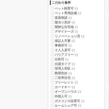
こだわり条件
ペット飼育可
(-)
ペット専用設備
(-)
楽器相談
(-)
陽当り良好
(-)
閑静な住宅地
(-)
デザイナーズ
(-)
リノベーション済
(-)
保証人不要
(-)
事務所可
(-)
２人入居可
(-)
バリアフリー
(-)
分割可
(-)
分譲タイプ
(-)
管理人常駐
(-)
眺望良好
(-)
二世帯住宅
(-)
フリーレント
(-)
カードキー
(-)
オープンハウス
(-)
外国人可
(-)
ガスコンロ設置可
(-)
ルームシェア可
(-)