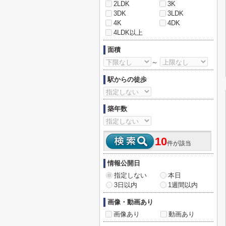
2LDK
3K
3DK
3LDK
4K
4DK
4LDK以上
面積
～
駅からの徒歩
築年数
10
件が該当
情報公開日
指定しない
本日
3日以内
1週間以内
画像・動画あり
画像あり
動画あり