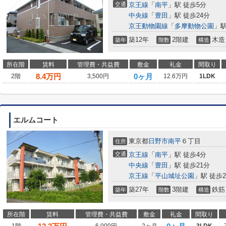
交通
京王線
「
南平
」駅 徒歩5分
中央線
「
豊田
」駅 徒歩24分
京王動物園線
「
多摩動物公園
」駅
築12年
2階建
木造
築年
階数
構造
所在階
賃料
管理費・共益費
敷金
礼金
間取り
8.4
万円
0ヶ月
2階
3,500円
12.6万円
1LDK
エルムコート
東京都
日野市
南平
６丁目
住所
交通
京王線
「
南平
」駅 徒歩4分
中央線
「
豊田
」駅 徒歩21分
京王線
「
平山城址公園
」駅 徒歩2
築27年
3階建
鉄筋
築年
階数
構造
所在階
賃料
管理費・共益費
敷金
礼金
間取り