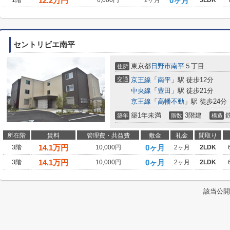
12.2
万円
0ヶ月
1階
6,000円
2ヶ月
3LDK
セントリビエ南平
東京都
日野市
南平
５丁目
住所
交通
京王線
「
南平
」駅 徒歩12分
中央線
「
豊田
」駅 徒歩21分
京王線
「
高幡不動
」駅 徒歩24分
築1年未満
3階建
築年
階数
構造
所在階
賃料
管理費・共益費
敷金
礼金
間取り
14.1
万円
0ヶ月
3階
10,000円
2ヶ月
2LDK
14.1
万円
0ヶ月
3階
10,000円
2ヶ月
2LDK
該当公開