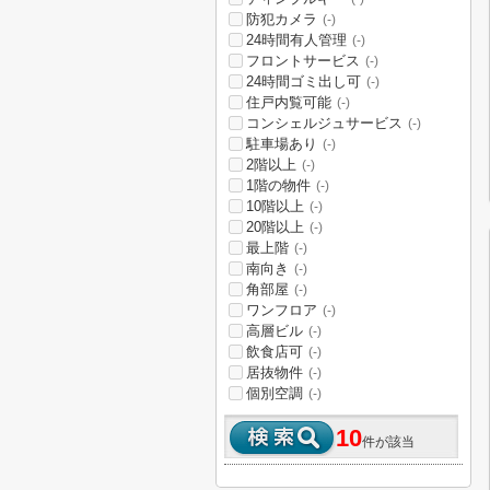
防犯カメラ
(-)
24時間有人管理
(-)
フロントサービス
(-)
24時間ゴミ出し可
(-)
住戸内覧可能
(-)
コンシェルジュサービス
(-)
駐車場あり
(-)
2階以上
(-)
1階の物件
(-)
10階以上
(-)
20階以上
(-)
最上階
(-)
南向き
(-)
角部屋
(-)
ワンフロア
(-)
高層ビル
(-)
飲食店可
(-)
居抜物件
(-)
個別空調
(-)
10
件が該当