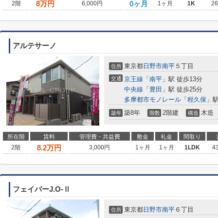
8
万円
0ヶ月
2階
6,000円
1ヶ月
1K
2
アルテサーノ
東京都
日野市
南平
５丁目
住所
交通
京王線
「
南平
」駅 徒歩13分
中央線
「
豊田
」駅 徒歩25分
多摩都市モノレール
「
程久保
」駅
築8年
2階建
木造
築年
階数
構造
所在階
賃料
管理費・共益費
敷金
礼金
間取り
8.2
万円
2階
3,000円
1ヶ月
1ヶ月
1LDK
4
フェイバーJ.O-Ⅱ
東京都
日野市
南平
６丁目
住所