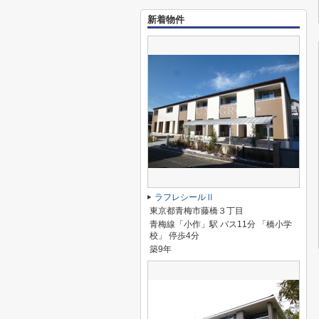
新着物件
ラフレシールⅡ
東京都青梅市藤橋３丁目
青梅線「小作」駅 バス11分 「橋小学
校」 停歩4分
築9年