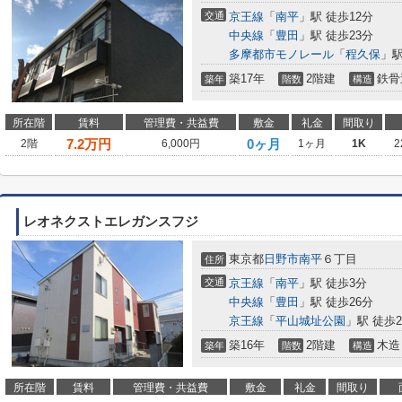
交通
京王線
「
南平
」駅 徒歩12分
中央線
「
豊田
」駅 徒歩23分
多摩都市モノレール
「
程久保
」駅
築17年
2階建
鉄骨
築年
階数
構造
所在階
賃料
管理費・共益費
敷金
礼金
間取り
7.2
万円
0ヶ月
2階
6,000円
1ヶ月
1K
2
レオネクストエレガンスフジ
東京都
日野市
南平
６丁目
住所
交通
京王線
「
南平
」駅 徒歩3分
中央線
「
豊田
」駅 徒歩26分
京王線
「
平山城址公園
」駅 徒歩2
築16年
2階建
木造
築年
階数
構造
所在階
賃料
管理費・共益費
敷金
礼金
間取り