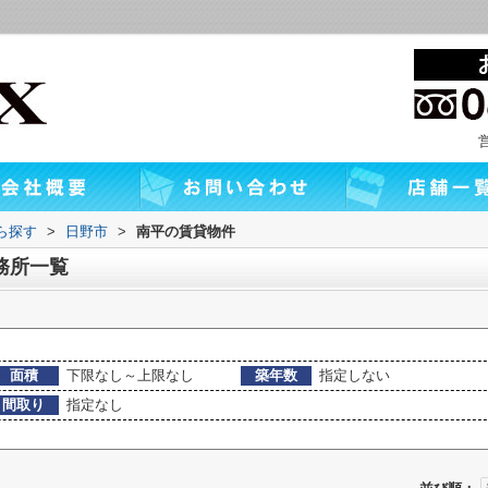
から探す
>
日野市
>
南平の賃貸物件
務所一覧
面積
下限なし～上限なし
築年数
指定しない
間取り
指定なし