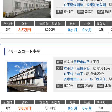
京王動物園線
「
多摩動物公園
」駅
築41年
2階建
鉄筋
築年
階数
構造
所在階
賃料
管理費・共益費
敷金
礼金
間取り
3.5
万円
0ヶ月
0ヶ月
2階
3,000円
1R
ドリームコート南平
東京都
日野市
南平
４丁目
住所
交通
京王線
「
高幡不動
」駅 徒歩15分
京王線
「
南平
」駅 徒歩20分
多摩都市モノレール
「
程久保
」駅
築20年
2階建
木造
築年
階数
構造
所在階
賃料
管理費・共益費
敷金
礼金
間取り
3.8
万円
0ヶ月
0ヶ月
1階
3,000円
1R