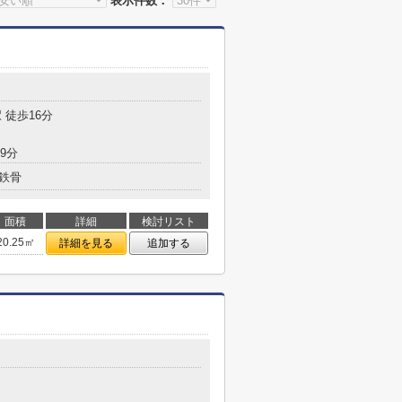
表示件数：
 徒歩16分
9分
鉄骨
面積
詳細
検討リスト
20.25㎡
詳細を見る
追加する