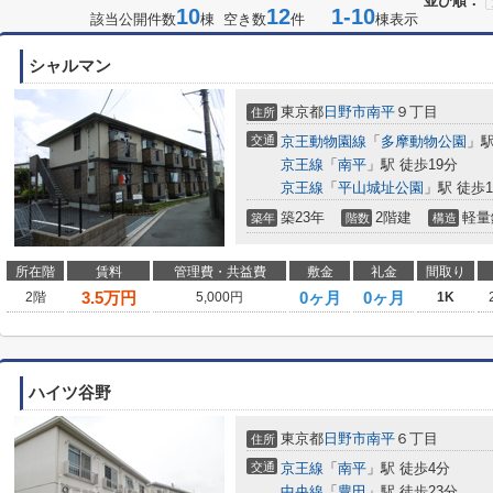
並び順：
10
12
1-10
該当公開件数
棟 空き数
件
棟表示
シャルマン
東京都
日野市
南平
９丁目
住所
交通
京王動物園線
「
多摩動物公園
」駅
京王線
「
南平
」駅 徒歩19分
京王線
「
平山城址公園
」駅 徒歩1
築23年
2階建
軽量
築年
階数
構造
所在階
賃料
管理費・共益費
敷金
礼金
間取り
3.5
万円
0ヶ月
0ヶ月
2階
5,000円
1K
ハイツ谷野
東京都
日野市
南平
６丁目
住所
交通
京王線
「
南平
」駅 徒歩4分
中央線
「
豊田
」駅 徒歩23分