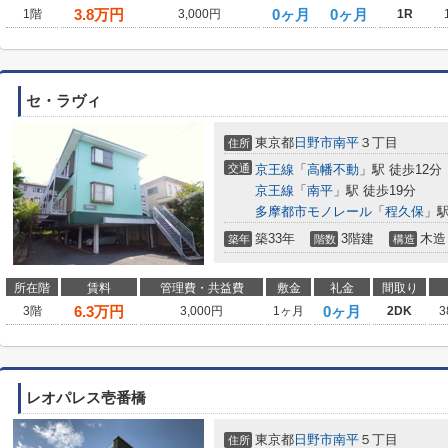
3.8
万円
0ヶ月
0ヶ月
1階
3,000円
1R
セ・ラヴィ
東京都
日野市
南平
３丁目
住所
交通
京王線
「
高幡不動
」駅 徒歩12分
京王線
「
南平
」駅 徒歩19分
多摩都市モノレール
「
程久保
」駅
築33年
3階建
木造
築年
階数
構造
所在階
賃料
管理費・共益費
敷金
礼金
間取り
6.3
万円
0ヶ月
3階
3,000円
1ヶ月
2DK
3
レオパレス壱番橋
東京都
日野市
南平
５丁目
住所