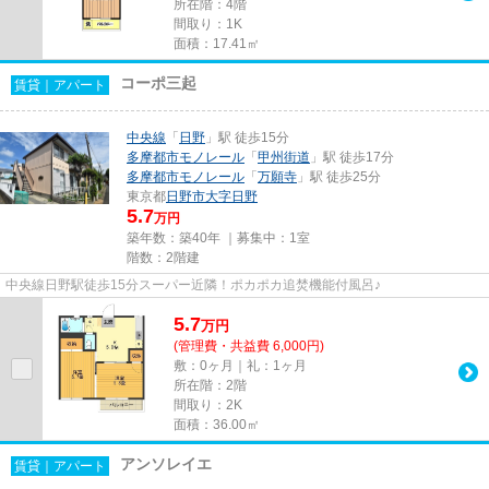
所在階：4階
間取り：1K
面積：17.41㎡
コーポ三起
賃貸｜アパート
中央線
「
日野
」駅 徒歩15分
多摩都市モノレール
「
甲州街道
」駅 徒歩17分
多摩都市モノレール
「
万願寺
」駅 徒歩25分
東京都
日野市
大字日野
5.7
万円
築年数：築40年 ｜募集中：
1室
階数：2階建
中央線日野駅徒歩15分スーパー近隣！ポカポカ追焚機能付風呂♪
5.7
万
円
(管理費・共益費 6,000円)
敷：0ヶ月｜礼：1ヶ月
所在階：2階
間取り：2K
面積：36.00㎡
アンソレイエ
賃貸｜アパート