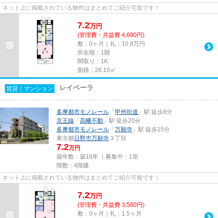
ネット上に掲載されている物件はまとめてご紹介可能です！
7.2
万
円
(管理費・共益費 4,600円)
敷：0ヶ月｜礼：10.8万円
所在階：1階
間取り：1K
面積：26.10㎡
レイペーラ
賃貸｜マンション
多摩都市モノレール
「
甲州街道
」駅 徒歩8分
京王線
「
高幡不動
」駅 徒歩20分
多摩都市モノレール
「
万願寺
」駅 徒歩15分
東京都
日野市
万願寺
３丁目
7.2
万円
築年数：築16年 ｜募集中：
1室
階数：4階建
ネット上に掲載されている物件はまとめてご紹介可能です！
7.2
万
円
(管理費・共益費 3,500円)
敷：0ヶ月｜礼：1.5ヶ月