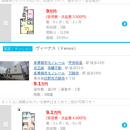
諸費用クレジット払い可。対面キッチン、都市ガス・追焚風呂♪
9
万
円
(管理費・共益費 3,500円)
敷：0ヶ月｜礼：2ヶ月
所在階：1階
間取り：1LDK
面積：53.05㎡
ヴィーナス（Ｖenus）
賃貸｜マンション
多摩都市モノレール
「
甲州街道
」駅 徒歩13分
京王線
「
高幡不動
」駅 徒歩21分
多摩都市モノレール
「
万願寺
」駅 徒歩19分
東京都
日野市
万願寺
６丁目
9.1
万円
築年数：築1年 ｜募集中：
1室
階数：3階建
ネット上に掲載されている物件はまとめてご紹介可能です！
9.1
万
円
(管理費・共益費 4,000円)
敷：1ヶ月｜礼：0ヶ月
所在階：3階