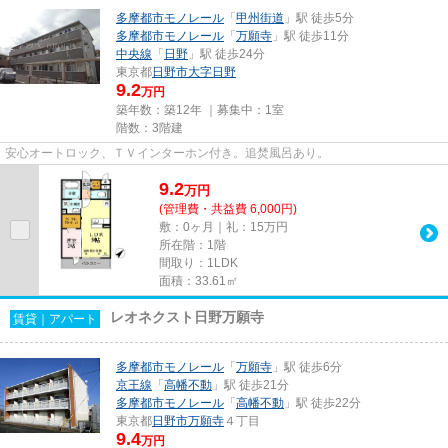
多摩都市モノレール
「
甲州街道
」駅 徒歩5分
多摩都市モノレール
「
万願寺
」駅 徒歩11分
中央線
「
日野
」駅 徒歩24分
東京都
日野市
大字日野
9.2
万円
築年数：築12年 ｜募集中：
1室
階数：3階建
安心オートロック、ＴＶインターホン付き。追焚風呂あり。
9.2
万
円
(管理費・共益費 6,000円)
敷：0ヶ月｜礼：15万円
所在階：1階
間取り：1LDK
面積：33.61㎡
レオネクスト日野万願寺
賃貸｜アパート
多摩都市モノレール
「
万願寺
」駅 徒歩6分
京王線
「
高幡不動
」駅 徒歩21分
多摩都市モノレール
「
高幡不動
」駅 徒歩22分
東京都
日野市
万願寺
４丁目
9.4
万円