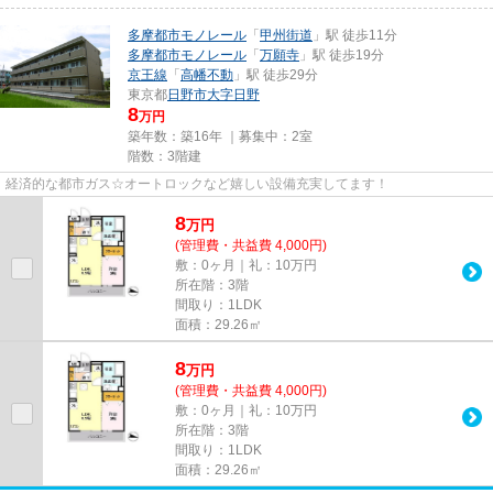
多摩都市モノレール
「
甲州街道
」駅 徒歩11分
多摩都市モノレール
「
万願寺
」駅 徒歩19分
京王線
「
高幡不動
」駅 徒歩29分
東京都
日野市
大字日野
8
万円
築年数：築16年 ｜募集中：
2室
階数：3階建
経済的な都市ガス☆オートロックなど嬉しい設備充実してます！
8
万
円
(管理費・共益費 4,000円)
敷：0ヶ月｜礼：10万円
所在階：3階
間取り：1LDK
面積：29.26㎡
8
万
円
(管理費・共益費 4,000円)
敷：0ヶ月｜礼：10万円
所在階：3階
間取り：1LDK
面積：29.26㎡