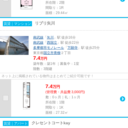
所在階：2階
間取り：1R
面積：29.44㎡
リブリ矢川
賃貸｜マンション
南武線
「
矢川
」駅 徒歩16分
南武線
「
西国立
」駅 徒歩22分
多摩都市モノレール
「
万願寺
」駅 徒歩25分
東京都
国立市
青柳
２丁目
7.4
万円
築年数：築1年 ｜募集中：
1室
階数：3階建
ネット上に掲載されている物件はまとめてご紹介可能です！
7.4
万
円
(管理費・共益費 3,000円)
敷：0ヶ月｜礼：1ヶ月
所在階：1階
間取り：1K
面積：27.32㎡
クレセントコートkay
賃貸｜アパート