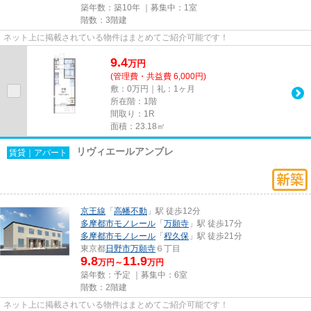
築年数：築10年 ｜募集中：
1室
階数：3階建
ネット上に掲載されている物件はまとめてご紹介可能です！
9.4
万
円
(管理費・共益費 6,000円)
敷：0万円｜礼：1ヶ月
所在階：1階
間取り：1R
面積：23.18㎡
リヴィエールアンブレ
賃貸｜アパート
京王線
「
高幡不動
」駅 徒歩12分
多摩都市モノレール
「
万願寺
」駅 徒歩17分
多摩都市モノレール
「
程久保
」駅 徒歩21分
東京都
日野市
万願寺
６丁目
9.8
11.9
万円～
万円
築年数：予定 ｜募集中：
6室
階数：2階建
ネット上に掲載されている物件はまとめてご紹介可能です！