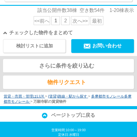
該当公開件数
38
棟 空き数
54
件
1-20
棟表示
1
2
<<前へ
次へ>>
最初
チェックした物件をまとめて
検討リストに追加
お問い合わせ
さらに条件を絞り込む
物件リクエスト
賃貸・売買・管理はLUX
>
(賃貸)路線・駅から探す
>
多摩都市モノレール多摩
都市モノレール
>
万願寺駅の賃貸物件
ページトップに戻る
営業時間:10:00～19:00
定休日:水曜日