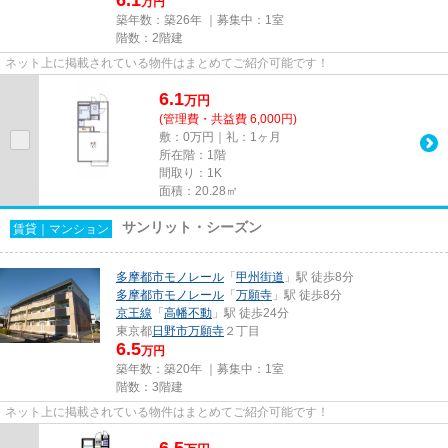
万円
築年数：築26年 ｜募集中：
1室
階数：2階建
ネット上に掲載されている物件はまとめてご紹介可能です！
6.1
万
円
(管理費・共益費 6,000円)
敷：0万円｜礼：1ヶ月
所在階：1階
間取り：1K
面積：20.28㎡
サンリット・シーズン
賃貸｜マンション
多摩都市モノレール
「
甲州街道
」駅 徒歩8分
多摩都市モノレール
「
万願寺
」駅 徒歩8分
京王線
「
高幡不動
」駅 徒歩24分
東京都
日野市
万願寺
２丁目
6.5
万円
築年数：築20年 ｜募集中：
1室
階数：3階建
ネット上に掲載されている物件はまとめてご紹介可能です！
6.5