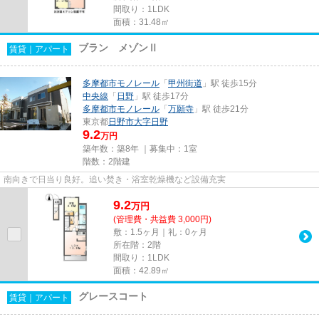
間取り：1LDK
面積：31.48㎡
ブラン メゾンⅡ
賃貸｜アパート
多摩都市モノレール
「
甲州街道
」駅 徒歩15分
中央線
「
日野
」駅 徒歩17分
多摩都市モノレール
「
万願寺
」駅 徒歩21分
東京都
日野市
大字日野
9.2
万円
築年数：築8年 ｜募集中：
1室
階数：2階建
南向きで日当り良好。追い焚き・浴室乾燥機など設備充実
9.2
万
円
(管理費・共益費 3,000円)
敷：1.5ヶ月｜礼：0ヶ月
所在階：2階
間取り：1LDK
面積：42.89㎡
グレースコート
賃貸｜アパート