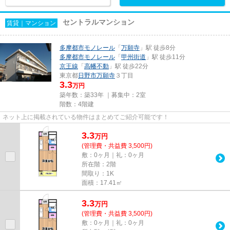
セントラルマンション
賃貸｜マンション
多摩都市モノレール
「
万願寺
」駅 徒歩8分
多摩都市モノレール
「
甲州街道
」駅 徒歩11分
京王線
「
高幡不動
」駅 徒歩22分
東京都
日野市
万願寺
３丁目
3.3
万円
築年数：築33年 ｜募集中：
2室
階数：4階建
ネット上に掲載されている物件はまとめてご紹介可能です！
3.3
万
円
(管理費・共益費 3,500円)
敷：0ヶ月｜礼：0ヶ月
所在階：2階
間取り：1K
面積：17.41㎡
3.3
万
円
(管理費・共益費 3,500円)
敷：0ヶ月｜礼：0ヶ月