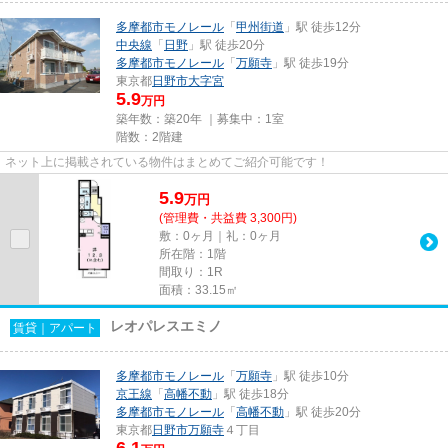
多摩都市モノレール
「
甲州街道
」駅 徒歩12分
中央線
「
日野
」駅 徒歩20分
多摩都市モノレール
「
万願寺
」駅 徒歩19分
東京都
日野市
大字宮
5.9
万円
築年数：築20年 ｜募集中：
1室
階数：2階建
ネット上に掲載されている物件はまとめてご紹介可能です！
5.9
万
円
(管理費・共益費 3,300円)
敷：0ヶ月｜礼：0ヶ月
所在階：1階
間取り：1R
面積：33.15㎡
レオパレスエミノ
賃貸｜アパート
多摩都市モノレール
「
万願寺
」駅 徒歩10分
京王線
「
高幡不動
」駅 徒歩18分
多摩都市モノレール
「
高幡不動
」駅 徒歩20分
東京都
日野市
万願寺
４丁目
6.1