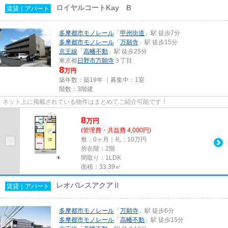
ロイヤルコートKay B
賃貸｜アパート
多摩都市モノレール
「
甲州街道
」駅 徒歩7分
多摩都市モノレール
「
万願寺
」駅 徒歩15分
京王線
「
高幡不動
」駅 徒歩25分
東京都
日野市
万願寺
３丁目
8
万円
築年数：築19年 ｜募集中：
1室
階数：3階建
ネット上に掲載されている物件はまとめてご紹介可能です！
8
万
円
(管理費・共益費 4,000円)
敷：0ヶ月｜礼：10万円
所在階：2階
間取り：1LDK
面積：33.39㎡
レオパレスアクアⅡ
賃貸｜アパート
多摩都市モノレール
「
万願寺
」駅 徒歩6分
多摩都市モノレール
「
高幡不動
」駅 徒歩15分