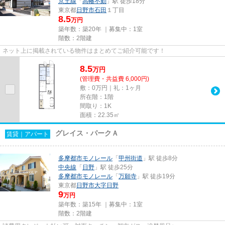
京王線
「
高幡不動
」駅 徒歩18分
東京都
日野市
石田
１丁目
8.5
万円
築年数：築20年 ｜募集中：
1室
階数：2階建
ネット上に掲載されている物件はまとめてご紹介可能です！
8.5
万
円
(管理費・共益費 6,000円)
敷：0万円｜礼：1ヶ月
所在階：1階
間取り：1K
面積：22.35㎡
グレイス・パークＡ
賃貸｜アパート
多摩都市モノレール
「
甲州街道
」駅 徒歩8分
中央線
「
日野
」駅 徒歩25分
多摩都市モノレール
「
万願寺
」駅 徒歩19分
東京都
日野市
大字日野
9
万円
築年数：築15年 ｜募集中：
1室
階数：2階建