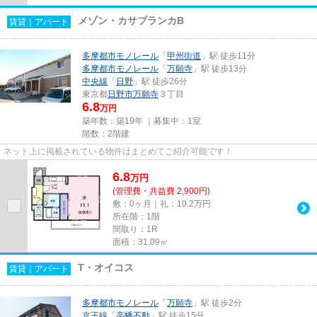
メゾン・カサブランカB
賃貸｜アパート
多摩都市モノレール
「
甲州街道
」駅 徒歩11分
多摩都市モノレール
「
万願寺
」駅 徒歩13分
中央線
「
日野
」駅 徒歩26分
東京都
日野市
万願寺
３丁目
6.8
万円
築年数：築19年 ｜募集中：
1室
階数：2階建
ネット上に掲載されている物件はまとめてご紹介可能です！
6.8
万
円
(管理費・共益費 2,900円)
敷：0ヶ月｜礼：10.2万円
所在階：1階
間取り：1R
面積：31.09㎡
T・オイコス
賃貸｜アパート
多摩都市モノレール
「
万願寺
」駅 徒歩2分
京王線
「
高幡不動
」駅 徒歩15分