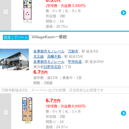
万
円
(管理費・共益費 3,300円)
敷：0ヶ月｜礼：0ヶ月
所在階：3階
間取り：1K
面積：30.75㎡
VillageKazn一番館
賃貸｜アパート
多摩都市モノレール
「
万願寺
」駅 徒歩3分
京王線
「
高幡不動
」駅 徒歩15分
多摩都市モノレール
「
甲州街道
」駅 徒歩20分
東京都
日野市
石田
１丁目
6.7
万円
築年数：築21年 ｜募集中：
1室
階数：2階建
万願寺駅徒歩3分。スーパーいなげや近隣、日当良好なお部屋です
6.7
万
円
(管理費・共益費 6,000円)
敷：0ヶ月｜礼：1ヶ月
所在階：2階
間取り：1K
面積：24.37㎡