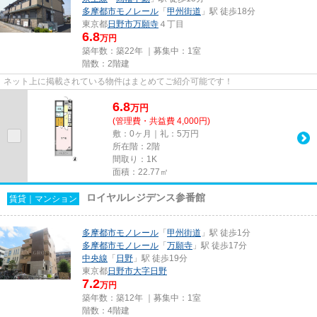
多摩都市モノレール
「
甲州街道
」駅 徒歩18分
東京都
日野市
万願寺
４丁目
6.8
万円
築年数：築22年 ｜募集中：
1室
階数：2階建
ネット上に掲載されている物件はまとめてご紹介可能です！
6.8
万
円
(管理費・共益費 4,000円)
敷：0ヶ月｜礼：5万円
所在階：2階
間取り：1K
面積：22.77㎡
ロイヤルレジデンス参番館
賃貸｜マンション
多摩都市モノレール
「
甲州街道
」駅 徒歩1分
多摩都市モノレール
「
万願寺
」駅 徒歩17分
中央線
「
日野
」駅 徒歩19分
東京都
日野市
大字日野
7.2
万円
築年数：築12年 ｜募集中：
1室
階数：4階建