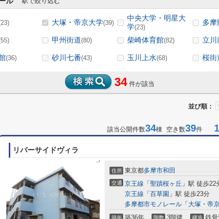
ール
駅で絞り込む
中央大学・明星大
大塚・帝京大学
多摩
(23)
(39)
学
(23)
甲州街道
柴崎体育館
立川
(55)
(80)
(82)
館
砂川七番
玉川上水
桜街
(36)
(43)
(68)
34
件が該当
並び順：
34
39
1-
該当公開件数
棟 空き数
件
リバーサイドヴィラ
東京都
多摩市
和田
住所
交通
京王線
「
聖蹟桜ヶ丘
」駅 徒歩22
京王線
「
百草園
」駅 徒歩23分
多摩都市モノレール
「
大塚・帝
築36年
3階建
鉄骨
築年
階数
構造