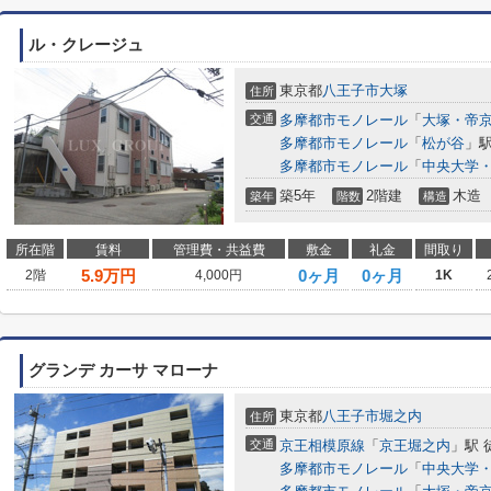
ル・クレージュ
東京都
八王子市
大塚
住所
交通
多摩都市モノレール
「
大塚・帝
多摩都市モノレール
「
松が谷
」駅
多摩都市モノレール
「
中央大学
築5年
2階建
木造
築年
階数
構造
所在階
賃料
管理費・共益費
敷金
礼金
間取り
5.9
万円
0ヶ月
0ヶ月
2階
4,000円
1K
グランデ カーサ マローナ
東京都
八王子市
堀之内
住所
交通
京王相模原線
「
京王堀之内
」駅 
多摩都市モノレール
「
中央大学