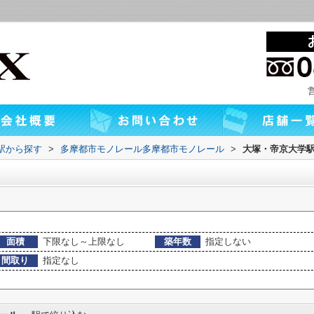
・駅から探す
>
多摩都市モノレール多摩都市モノレール
>
大塚・帝京大学
面積
下限なし～上限なし
築年数
指定しない
間取り
指定なし