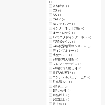
(-)
収納豊富
(-)
CS
(-)
BS
(-)
CATV
(-)
光ファイバー
(-)
インターネット対応
(-)
オートロック
(-)
TVモニタ付インターホン
(-)
宅配ボックス
(-)
24時間緊急通報システム
(-)
ディンプルキー
(-)
防犯カメラ
(-)
24時間有人管理
(-)
フロントサービス
(-)
24時間ゴミ出し可
(-)
住戸内覧可能
(-)
コンシェルジュサービス
(-)
駐車場あり
(-)
2階以上
(-)
1階の物件
(-)
10階以上
(-)
20階以上
(-)
最上階
(-)