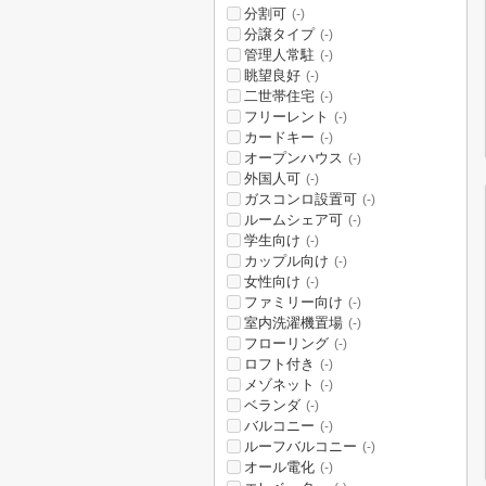
分割可
(-)
分譲タイプ
(-)
管理人常駐
(-)
眺望良好
(-)
二世帯住宅
(-)
フリーレント
(-)
カードキー
(-)
オープンハウス
(-)
外国人可
(-)
ガスコンロ設置可
(-)
ルームシェア可
(-)
学生向け
(-)
カップル向け
(-)
女性向け
(-)
ファミリー向け
(-)
室内洗濯機置場
(-)
フローリング
(-)
ロフト付き
(-)
メゾネット
(-)
ベランダ
(-)
バルコニー
(-)
ルーフバルコニー
(-)
オール電化
(-)