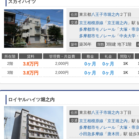
スカイハイツ
東京都
八王子市
堀之内
２丁目
住所
交通
京王相模原線
「
京王堀之内
」駅 
多摩都市モノレール
「
大塚・帝
多摩都市モノレール
「
中央大学
築36年
3階建 地下1階
築年
階数
所在階
賃料
管理費・共益費
敷金
礼金
間取り
3.8
万円
0ヶ月
0ヶ月
2階
2,000円
1K
3.8
万円
0ヶ月
0ヶ月
3階
2,000円
1K
ロイヤルハイツ堀之内
東京都
八王子市
堀之内
３丁目
住所
交通
京王相模原線
「
京王堀之内
」駅 
多摩都市モノレール
「
大塚・帝
小田急多摩線
「
唐木田
」駅 徒歩3