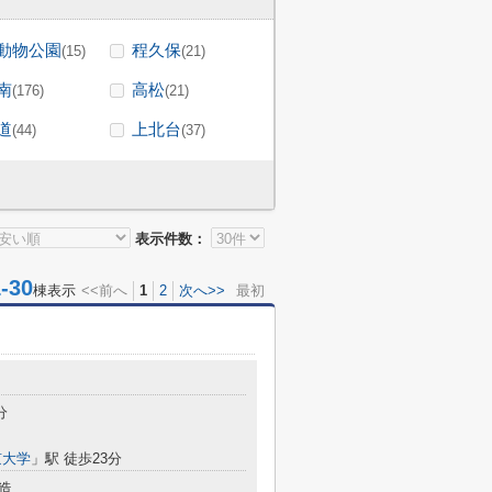
動物公園
程久保
(15)
(21)
南
高松
(176)
(21)
道
上北台
(44)
(37)
表示件数：
30
棟表示
<<前へ
1
2
次へ>>
最初
分
京大学
」駅 徒歩23分
造