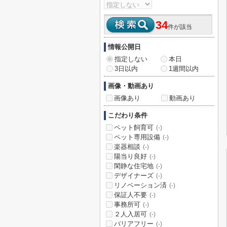
34
件が該当
情報公開日
指定しない
本日
3日以内
1週間以内
画像・動画あり
画像あり
動画あり
こだわり条件
ペット飼育可
(-)
ペット専用設備
(-)
楽器相談
(-)
陽当り良好
(-)
閑静な住宅地
(-)
デザイナーズ
(-)
リノベーション済
(-)
保証人不要
(-)
事務所可
(-)
２人入居可
(-)
バリアフリー
(-)