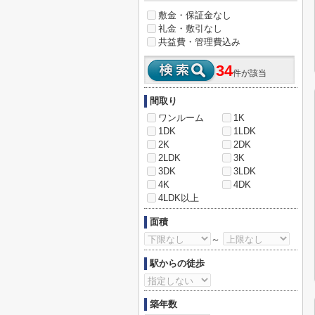
敷金・保証金なし
礼金・敷引なし
共益費・管理費込み
34
件が該当
間取り
ワンルーム
1K
1DK
1LDK
2K
2DK
2LDK
3K
3DK
3LDK
4K
4DK
4LDK以上
面積
～
駅からの徒歩
築年数