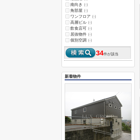
南向き
(-)
角部屋
(-)
ワンフロア
(-)
高層ビル
(-)
飲食店可
(-)
居抜物件
(-)
個別空調
(-)
34
件が該当
新着物件