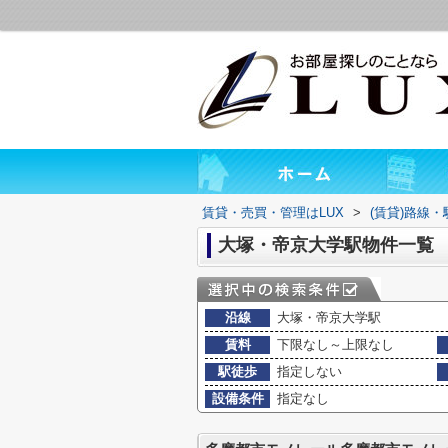
賃貸・売買・管理はLUX
>
(賃貸)路線
大塚・帝京大学駅物件一覧
沿線
大塚・帝京大学駅
賃料
下限なし～上限なし
駅徒歩
指定しない
設備条件
指定なし