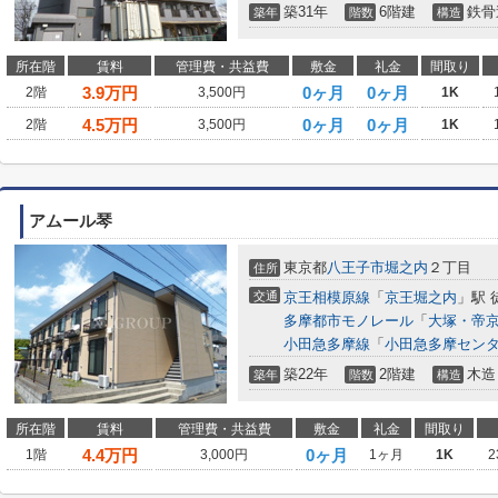
築31年
6階建
鉄骨
築年
階数
構造
所在階
賃料
管理費・共益費
敷金
礼金
間取り
3.9
万円
0ヶ月
0ヶ月
2階
3,500円
1K
4.5
万円
0ヶ月
0ヶ月
2階
3,500円
1K
アムール琴
東京都
八王子市
堀之内
２丁目
住所
交通
京王相模原線
「
京王堀之内
」駅 
多摩都市モノレール
「
大塚・帝
小田急多摩線
「
小田急多摩セン
築22年
2階建
木造
築年
階数
構造
所在階
賃料
管理費・共益費
敷金
礼金
間取り
4.4
万円
0ヶ月
1階
3,000円
1ヶ月
1K
2