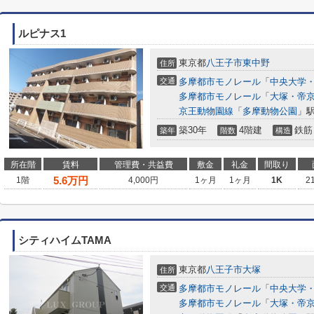
ルピナス1
東京都
八王子市
東中野
住所
交通
多摩都市モノレール
「
中央大学
多摩都市モノレール
「
大塚・帝
京王動物園線
「
多摩動物公園
」駅
築30年
4階建
鉄筋
築年
階数
構造
所在階
賃料
管理費・共益費
敷金
礼金
間取り
5.6
万円
1階
4,000円
1ヶ月
1ヶ月
1K
2
シティハイムTAMA
東京都
八王子市
大塚
住所
交通
多摩都市モノレール
「
中央大学
多摩都市モノレール
「
大塚・帝