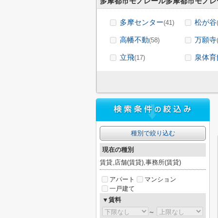
多摩都市モノレール多摩都市モノレ
多摩センター
松が谷
(41)
高幡不動
万願寺
(58)
立飛
泉体育
(17)
種別で絞り込む
現在の種別
賃貸,店舗(賃貸),事務所(賃貸)
アパート
マンション
一戸建て
▼賃料
～