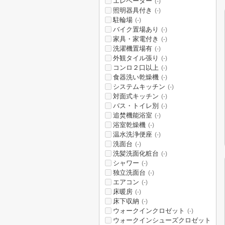
エレベーター
(-)
照明器具付き
(-)
駐輪場
(-)
バイク置場あり
(-)
家具・家電付き
(-)
洗濯機置場有
(-)
外観タイル張り
(-)
コンロ２口以上
(-)
食器洗い乾燥機
(-)
システムキッチン
(-)
対面式キッチン
(-)
バス・トイレ別
(-)
追焚機能浴室
(-)
浴室乾燥機
(-)
温水洗浄便座
(-)
洗面台
(-)
洗髪洗面化粧台
(-)
シャワー
(-)
独立洗面台
(-)
エアコン
(-)
床暖房
(-)
床下収納
(-)
ウォークインクロゼット
(-)
ウォークインシューズクロゼット