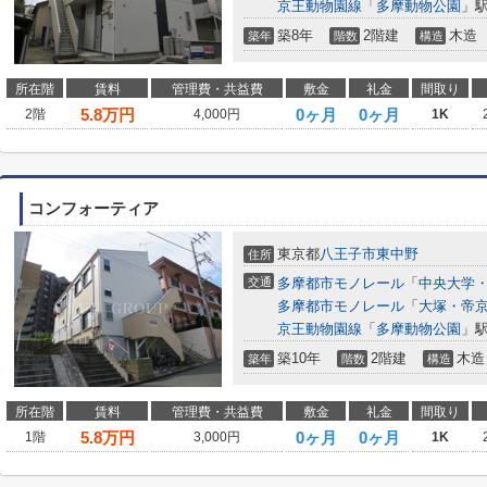
京王動物園線
「
多摩動物公園
」駅
築8年
2階建
木造
築年
階数
構造
所在階
賃料
管理費・共益費
敷金
礼金
間取り
5.8
万円
0ヶ月
0ヶ月
2階
4,000円
1K
コンフォーティア
東京都
八王子市
東中野
住所
交通
多摩都市モノレール
「
中央大学
多摩都市モノレール
「
大塚・帝
京王動物園線
「
多摩動物公園
」駅
築10年
2階建
木造
築年
階数
構造
所在階
賃料
管理費・共益費
敷金
礼金
間取り
5.8
万円
0ヶ月
0ヶ月
1階
3,000円
1K