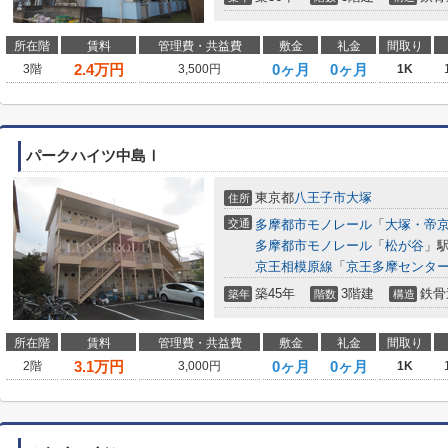
所在階
賃料
管理費・共益費
敷金
礼金
間取り
2.4
万円
0ヶ月
0ヶ月
3階
3,500円
1K
パークハイツ中島Ⅰ
東京都
八王子市
大塚
住所
交通
多摩都市モノレール
「
大塚・帝
多摩都市モノレール
「
松が谷
」駅
京王相模原線
「
京王多摩センタ
築45年
3階建
鉄骨
築年
階数
構造
所在階
賃料
管理費・共益費
敷金
礼金
間取り
3.1
万円
0ヶ月
0ヶ月
2階
3,000円
1K