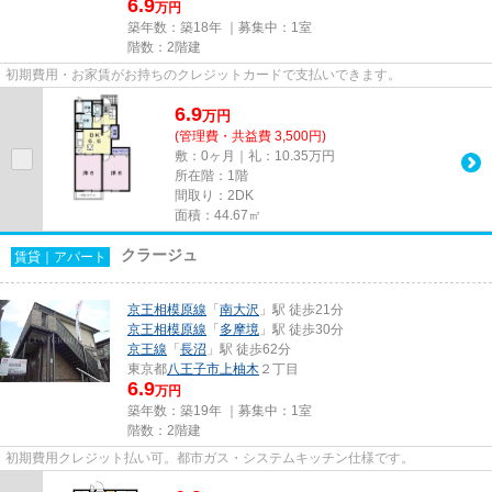
6.9
万円
築年数：築18年 ｜募集中：
1室
階数：2階建
初期費用・お家賃がお持ちのクレジットカードで支払いできます。
6.9
万
円
(管理費・共益費 3,500円)
敷：0ヶ月｜礼：10.35万円
所在階：1階
間取り：2DK
面積：44.67㎡
クラージュ
賃貸｜アパート
京王相模原線
「
南大沢
」駅 徒歩21分
京王相模原線
「
多摩境
」駅 徒歩30分
京王線
「
長沼
」駅 徒歩62分
東京都
八王子市
上柚木
２丁目
6.9
万円
築年数：築19年 ｜募集中：
1室
階数：2階建
初期費用クレジット払い可。都市ガス・システムキッチン仕様です。