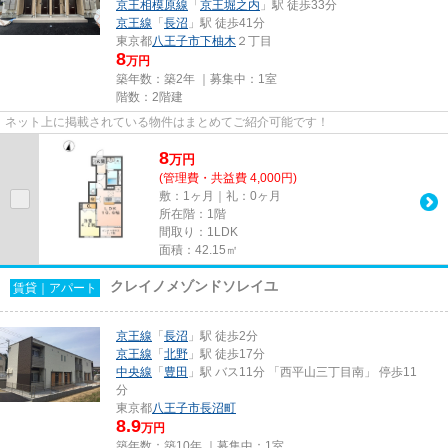
京王相模原線
「
京王堀之内
」駅 徒歩33分
京王線
「
長沼
」駅 徒歩41分
東京都
八王子市
下柚木
２丁目
8
万円
築年数：築2年 ｜募集中：
1室
階数：2階建
ネット上に掲載されている物件はまとめてご紹介可能です！
8
万
円
(管理費・共益費 4,000円)
敷：1ヶ月｜礼：0ヶ月
所在階：1階
間取り：1LDK
面積：42.15㎡
クレイノメゾンドソレイユ
賃貸｜アパート
京王線
「
長沼
」駅 徒歩2分
京王線
「
北野
」駅 徒歩17分
中央線
「
豊田
」駅 バス11分 「西平山三丁目南」 停歩11
分
東京都
八王子市
長沼町
8.9
万円
築年数：築10年 ｜募集中：
1室