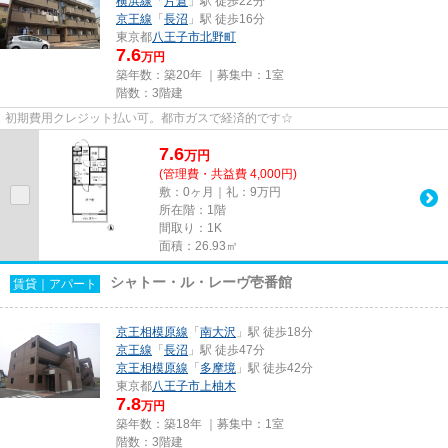
横浜線
「
片倉
」駅 徒歩22分
京王線
「
長沼
」駅 徒歩16分
東京都
八王子市
北野町
7.6
万円
築年数：築20年 ｜募集中：
1室
階数：3階建
初期費用クレジット払い可。都市ガスで経済的です☆
7.6
万
円
(管理費・共益費 4,000円)
敷：0ヶ月｜礼：9万円
所在階：1階
間取り：1K
面積：26.93㎡
シャトー・ル・レーヴ壱番館
賃貸｜アパート
京王相模原線
「
南大沢
」駅 徒歩18分
京王線
「
長沼
」駅 徒歩47分
京王相模原線
「
多摩境
」駅 徒歩42分
東京都
八王子市
上柚木
7.8
万円
築年数：築18年 ｜募集中：
1室
階数：3階建