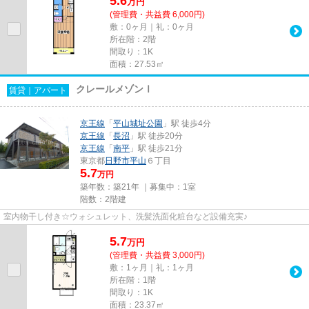
5.6
万
円
(管理費・共益費 6,000円)
敷：0ヶ月｜礼：0ヶ月
所在階：2階
間取り：1K
面積：27.53㎡
クレールメゾンⅠ
賃貸｜アパート
京王線
「
平山城址公園
」駅 徒歩4分
京王線
「
長沼
」駅 徒歩20分
京王線
「
南平
」駅 徒歩21分
東京都
日野市
平山
６丁目
5.7
万円
築年数：築21年 ｜募集中：
1室
階数：2階建
室内物干し付き☆ウォシュレット、洗髪洗面化粧台など設備充実♪
5.7
万
円
(管理費・共益費 3,000円)
敷：1ヶ月｜礼：1ヶ月
所在階：1階
間取り：1K
面積：23.37㎡