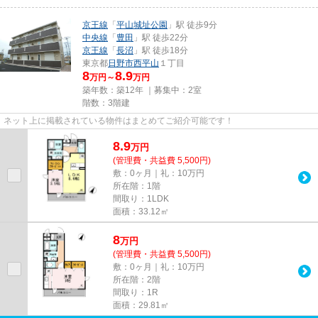
京王線
「
平山城址公園
」駅 徒歩9分
中央線
「
豊田
」駅 徒歩22分
京王線
「
長沼
」駅 徒歩18分
東京都
日野市
西平山
１丁目
8
8.9
万円～
万円
築年数：築12年 ｜募集中：
2室
階数：3階建
ネット上に掲載されている物件はまとめてご紹介可能です！
8.9
万
円
(管理費・共益費 5,500円)
敷：0ヶ月｜礼：10万円
所在階：1階
間取り：1LDK
面積：33.12㎡
8
万
円
(管理費・共益費 5,500円)
敷：0ヶ月｜礼：10万円
所在階：2階
間取り：1R
面積：29.81㎡