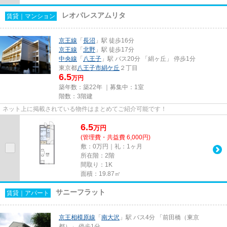
レオパレスアムリタ
賃貸｜マンション
京王線
「
長沼
」駅 徒歩16分
京王線
「
北野
」駅 徒歩17分
中央線
「
八王子
」駅 バス20分 「絹ヶ丘」 停歩1分
東京都
八王子市
絹ケ丘
２丁目
6.5
万円
築年数：築22年 ｜募集中：
1室
階数：3階建
ネット上に掲載されている物件はまとめてご紹介可能です！
6.5
万
円
(管理費・共益費 6,000円)
敷：0万円｜礼：1ヶ月
所在階：2階
間取り：1K
面積：19.87㎡
サニーフラット
賃貸｜アパート
京王相模原線
「
南大沢
」駅 バス4分 「前田橋（東京
都）」 停歩1分