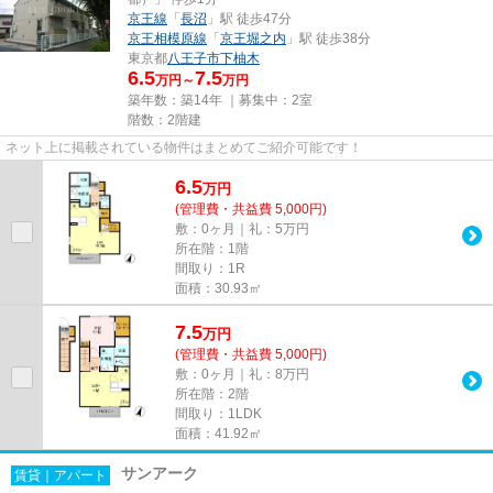
京王線
「
長沼
」駅 徒歩47分
京王相模原線
「
京王堀之内
」駅 徒歩38分
東京都
八王子市
下柚木
6.5
7.5
万円～
万円
築年数：築14年 ｜募集中：
2室
階数：2階建
ネット上に掲載されている物件はまとめてご紹介可能です！
6.5
万
円
(管理費・共益費 5,000円)
敷：0ヶ月｜礼：5万円
所在階：1階
間取り：1R
面積：30.93㎡
7.5
万
円
(管理費・共益費 5,000円)
敷：0ヶ月｜礼：8万円
所在階：2階
間取り：1LDK
面積：41.92㎡
サンアーク
賃貸｜アパート