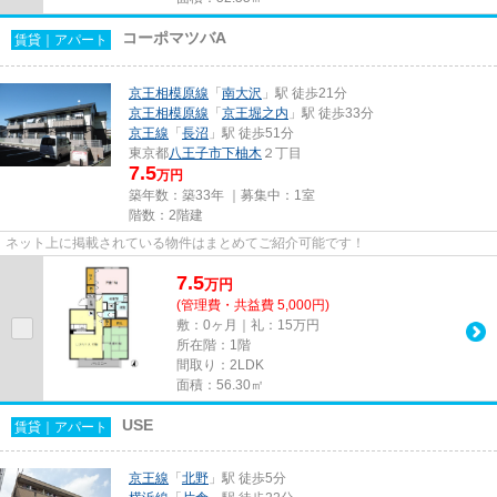
コーポマツバA
賃貸｜アパート
京王相模原線
「
南大沢
」駅 徒歩21分
京王相模原線
「
京王堀之内
」駅 徒歩33分
京王線
「
長沼
」駅 徒歩51分
東京都
八王子市
下柚木
２丁目
7.5
万円
築年数：築33年 ｜募集中：
1室
階数：2階建
ネット上に掲載されている物件はまとめてご紹介可能です！
7.5
万
円
(管理費・共益費 5,000円)
敷：0ヶ月｜礼：15万円
所在階：1階
間取り：2LDK
面積：56.30㎡
USE
賃貸｜アパート
京王線
「
北野
」駅 徒歩5分