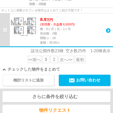
階数：2階建
ネット上に掲載されている物件はまとめてご紹介可能です！
8.9
万
円
(管理費・共益費 6,000円)
敷：0ヶ月｜礼：1ヶ月
所在階：2階
間取り：1K
面積：30.60㎡
該当公開件数
23
棟 空き数
25
件
1-20
棟表示
1
2
<<前へ
次へ>>
最初
チェックした物件をまとめて
検討リストに追加
お問い合わせ
さらに条件を絞り込む
物件リクエスト