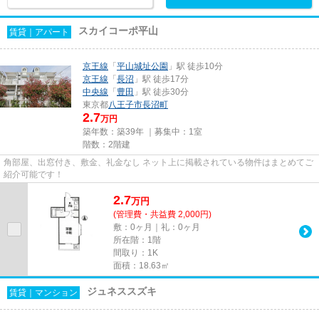
スカイコーポ平山
賃貸｜アパート
京王線
「
平山城址公園
」駅 徒歩10分
京王線
「
長沼
」駅 徒歩17分
中央線
「
豊田
」駅 徒歩30分
東京都
八王子市
長沼町
2.7
万円
築年数：築39年 ｜募集中：
1室
階数：2階建
角部屋、出窓付き、敷金、礼金なし ネット上に掲載されている物件はまとめてご
紹介可能です！
2.7
万
円
(管理費・共益費 2,000円)
敷：0ヶ月｜礼：0ヶ月
所在階：1階
間取り：1K
面積：18.63㎡
ジュネススズキ
賃貸｜マンション