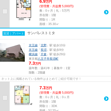
6.9
万
円
(管理費・共益費 5,000円)
敷：0ヶ月｜礼：5万円
所在階：1階
間取り：1R
面積：35.30㎡
サンパレストミタ
賃貸｜アパート
京王線
「
北野
」駅 徒歩10分
京王線
「
長沼
」駅 徒歩9分
横浜線
「
片倉
」駅 徒歩29分
東京都
八王子市
長沼町
7.3
万円
築年数：築41年 ｜募集中：
1室
階数：2階建
ネット上に掲載されている物件はまとめてご紹介可能です！
7.3
万
円
(管理費・共益費 5,000円)
敷：0ヶ月｜礼：0ヶ月
所在階：1階
間取り：3DK
面積：52.55㎡