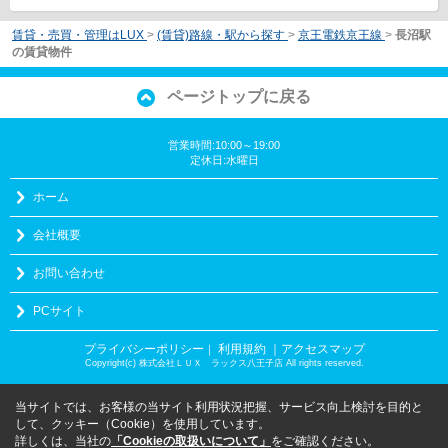
賃貸・売買・管理はLUX
>
(賃貸)路線・駅から探す
>
京王電鉄京王線
>
長沼駅
の賃貸物件
ページトップに戻る
営業時間:10:00～19:00
定休日:水曜日
ホーム
会社概要
お問い合わせ
PCサイト
プライバシーポリシー
利用規約
｜アクセスマップ
｜
Copyright(c) 株式会社ＬＵＸ ラックス八王子店 All rights reserved.
当サイトでは、お客様の当サイト利用状況把握、サービス向上検討を目的と
して、クッキー（Cookie）を使用しています。
詳しくは、当社の
「Cookieの取扱いについて」
をご確認ください。