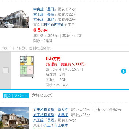
中央線
「
豊田
」駅 徒歩25分
京王線
「
長沼
」駅 徒歩22分
京王線
「
北野
」駅 徒歩29分
東京都
日野市
西平山
５丁目
6.5
万円
築年数：築28年 ｜募集中：
1室
階数：2階建
バス・トイレ別、便利な追焚付。
6.5
万
円
(管理費・共益費 5,000円)
敷：0ヶ月｜礼：15万円
所在階：2階
間取り：2DK
面積：39.74㎡
六軒ヒルズ
賃貸｜アパート
京王相模原線
「
南大沢
」駅 バス15分 「上柚木」 停歩2分
京王相模原線
「
多摩境
」駅 徒歩35分
京王線
「
長沼
」駅 徒歩52分
東京都
八王子市
上柚木