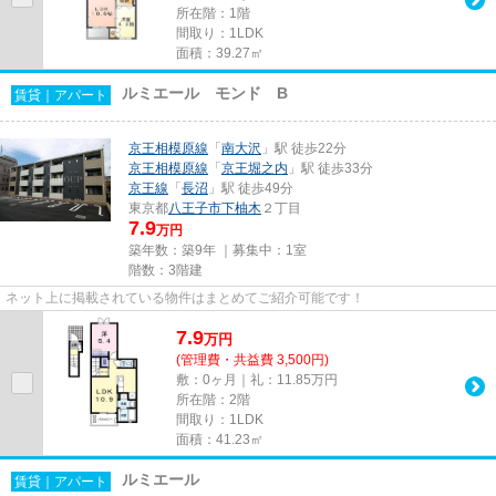
所在階：1階
間取り：1LDK
面積：39.27㎡
ルミエール モンド B
賃貸｜アパート
京王相模原線
「
南大沢
」駅 徒歩22分
京王相模原線
「
京王堀之内
」駅 徒歩33分
京王線
「
長沼
」駅 徒歩49分
東京都
八王子市
下柚木
２丁目
7.9
万円
築年数：築9年 ｜募集中：
1室
階数：3階建
ネット上に掲載されている物件はまとめてご紹介可能です！
7.9
万
円
(管理費・共益費 3,500円)
敷：0ヶ月｜礼：11.85万円
所在階：2階
間取り：1LDK
面積：41.23㎡
ルミエール
賃貸｜アパート