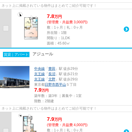
ネット上に掲載されている物件はまとめてご紹介可能です！
7.8
万
円
(管理費・共益費 3,000円)
敷：1ヶ月｜礼：0ヶ月
所在階：1階
間取り：1LDK
面積：45.60㎡
アジュール
賃貸｜アパート
中央線
「
豊田
」駅 徒歩29分
京王線
「
長沼
」駅 徒歩21分
京王線
「
北野
」駅 徒歩29分
東京都
日野市
西平山
５丁目
7.9
万円
築年数：築3年 ｜募集中：
1室
階数：2階建
ネット上に掲載されている物件はまとめてご紹介可能です！
7.9
万
円
(管理費・共益費 4,000円)
敷：1ヶ月｜礼：0ヶ月