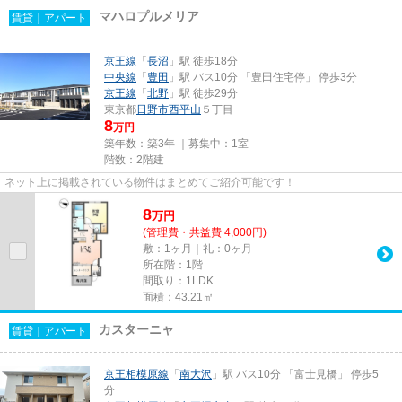
マハロプルメリア
賃貸｜アパート
京王線
「
長沼
」駅 徒歩18分
中央線
「
豊田
」駅 バス10分 「豊田住宅停」 停歩3分
京王線
「
北野
」駅 徒歩29分
東京都
日野市
西平山
５丁目
8
万円
築年数：築3年 ｜募集中：
1室
階数：2階建
ネット上に掲載されている物件はまとめてご紹介可能です！
8
万
円
(管理費・共益費 4,000円)
敷：1ヶ月｜礼：0ヶ月
所在階：1階
間取り：1LDK
面積：43.21㎡
カスターニャ
賃貸｜アパート
京王相模原線
「
南大沢
」駅 バス10分 「富士見橋」 停歩5
分