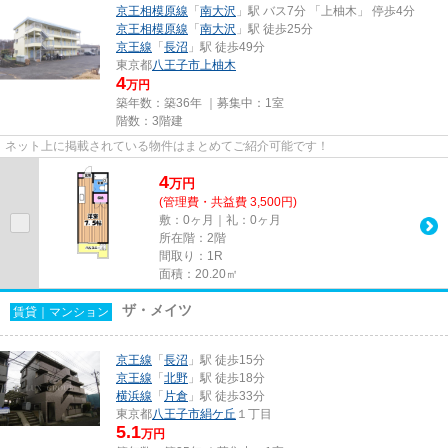
京王相模原線
「
南大沢
」駅 バス7分 「上柚木」 停歩4分
京王相模原線
「
南大沢
」駅 徒歩25分
京王線
「
長沼
」駅 徒歩49分
東京都
八王子市
上柚木
4
万円
築年数：築36年 ｜募集中：
1室
階数：3階建
ネット上に掲載されている物件はまとめてご紹介可能です！
4
万
円
(管理費・共益費 3,500円)
敷：0ヶ月｜礼：0ヶ月
所在階：2階
間取り：1R
面積：20.20㎡
ザ・メイツ
賃貸｜マンション
京王線
「
長沼
」駅 徒歩15分
京王線
「
北野
」駅 徒歩18分
横浜線
「
片倉
」駅 徒歩33分
東京都
八王子市
絹ケ丘
１丁目
5.1
万円