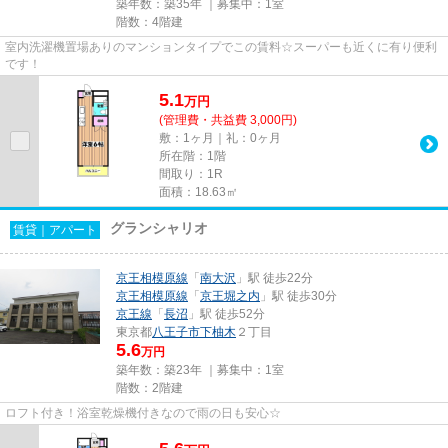
築年数：築35年 ｜募集中：
1室
階数：4階建
室内洗濯機置場ありのマンションタイプでこの賃料☆スーパーも近くに有り便利
です！
5.1
万
円
(管理費・共益費 3,000円)
敷：1ヶ月｜礼：0ヶ月
所在階：1階
間取り：1R
面積：18.63㎡
グランシャリオ
賃貸｜アパート
京王相模原線
「
南大沢
」駅 徒歩22分
京王相模原線
「
京王堀之内
」駅 徒歩30分
京王線
「
長沼
」駅 徒歩52分
東京都
八王子市
下柚木
２丁目
5.6
万円
築年数：築23年 ｜募集中：
1室
階数：2階建
ロフト付き！浴室乾燥機付きなので雨の日も安心☆