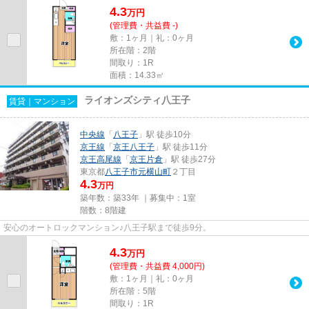
4.3
万
円
(管理費・共益費 -)
敷：1ヶ月｜礼：0ヶ月
所在階：2階
間取り：1R
面積：14.33㎡
ライオンズシティ八王子
賃貸｜マンション
中央線
「
八王子
」駅 徒歩10分
京王線
「
京王八王子
」駅 徒歩11分
京王高尾線
「
京王片倉
」駅 徒歩27分
東京都
八王子市
元横山町
２丁目
4.3
万円
築年数：築33年 ｜募集中：
1室
階数：8階建
安心のオートロックマンション♪八王子駅まで徒歩9分。
4.3
万
円
(管理費・共益費 4,000円)
敷：1ヶ月｜礼：0ヶ月
所在階：5階
間取り：1R