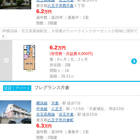
東京都
八王子市
西片倉
１丁目
6.2
万円
築年数：築20年 ｜募集中：
1室
階数：2階建
JR横浜線・京王高尾線駅近。大容量のウォークインクローゼットが収納に便利で
す。
6.2
万
円
(管理費・共益費 6,000円)
敷：0ヶ月｜礼：1ヶ月
所在階：2階
間取り：1K
面積：28.21㎡
フレグランス片倉
賃貸｜アパート
横浜線
「
片倉
」駅 徒歩7分
中央線
「
八王子
」駅 バス5分 「片倉城址」 停歩13分
京王高尾線
「
京王片倉
」駅 徒歩15分
東京都
八王子市
片倉町
6.3
万円
築年数：築38年 ｜募集中：
1室
階数：2階建