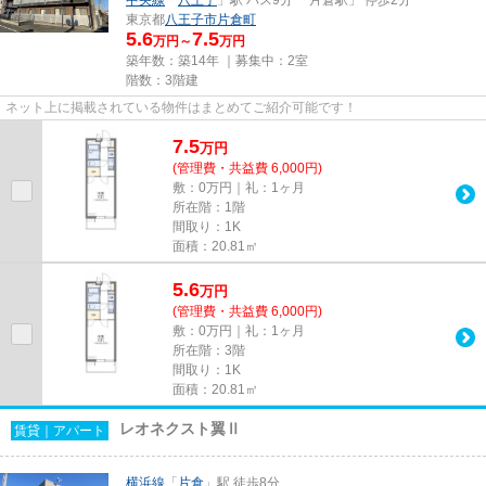
東京都
八王子市
片倉町
5.6
7.5
万円～
万円
築年数：築14年 ｜募集中：
2室
階数：3階建
ネット上に掲載されている物件はまとめてご紹介可能です！
7.5
万
円
(管理費・共益費 6,000円)
敷：0万円｜礼：1ヶ月
所在階：1階
間取り：1K
面積：20.81㎡
5.6
万
円
(管理費・共益費 6,000円)
敷：0万円｜礼：1ヶ月
所在階：3階
間取り：1K
面積：20.81㎡
レオネクスト翼Ⅱ
賃貸｜アパート
横浜線
「
片倉
」駅 徒歩8分