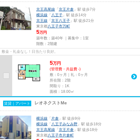
京王高尾線
「
京王片倉
」駅 徒歩7分
横浜線
「
八王子
」駅 徒歩14分
京王線
「
京王八王子
」駅 徒歩21分
東京都
八王子市
万町
5
万円
築年数：築40年 ｜募集中：
1室
階数：2階建
敷金・礼金なし！日当たり良好。
5
万
円
(管理費・共益費 -)
敷：0ヶ月｜礼：0ヶ月
所在階：2階
間取り：1K
面積：18.00㎡
レオネクストMe
賃貸｜アパート
横浜線
「
片倉
」駅 徒歩9分
横浜線
「
八王子みなみ野
」駅 徒歩18分
京王高尾線
「
京王片倉
」駅 徒歩18分
東京都
八王子市
片倉町