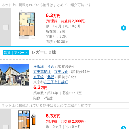
ネット上に掲載されている物件はまとめてご紹介可能です！
6.3
万
円
(管理費・共益費 2,000円)
敷：1ヶ月｜礼：0ヶ月
所在階：2階
間取り：2DK
面積：40.30㎡
レガーロＣ棟
賃貸｜アパート
横浜線
「
片倉
」駅 徒歩9分
京王高尾線
「
京王片倉
」駅 徒歩11分
京王線
「
北野
」駅 徒歩14分
東京都
八王子市
打越町
6.3
万円
築年数：築14年 ｜募集中：
1室
階数：2階建
ネット上に掲載されている物件はまとめてご紹介可能です！
6.3
万
円
(管理費・共益費 2,000円)
敷：0ヶ月｜礼：0ヶ月