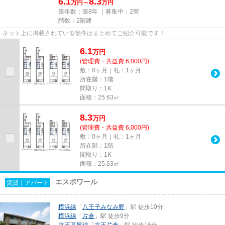
6.1
8.3
万円～
万円
築年数：築8年 ｜募集中：
2室
階数：2階建
ネット上に掲載されている物件はまとめてご紹介可能です！
6.1
万
円
(管理費・共益費 6,000円)
敷：0ヶ月｜礼：1ヶ月
所在階：1階
間取り：1K
面積：25.63㎡
8.3
万
円
(管理費・共益費 6,000円)
敷：0ヶ月｜礼：1ヶ月
所在階：1階
間取り：1K
面積：25.63㎡
エスポワール
賃貸｜アパート
横浜線
「
八王子みなみ野
」駅 徒歩10分
横浜線
「
片倉
」駅 徒歩9分
京王高尾線
「
京王片倉
」駅 徒歩16分