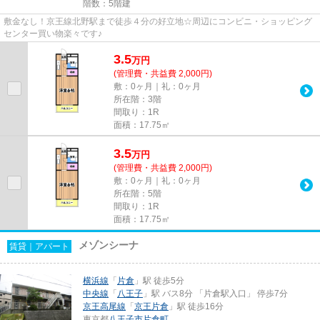
階数：5階建
敷金なし！京王線北野駅まで徒歩４分の好立地☆周辺にコンビニ・ショッピング
センター買い物楽々です♪
3.5
万
円
(管理費・共益費 2,000円)
敷：0ヶ月｜礼：0ヶ月
所在階：3階
間取り：1R
面積：17.75㎡
3.5
万
円
(管理費・共益費 2,000円)
敷：0ヶ月｜礼：0ヶ月
所在階：5階
間取り：1R
面積：17.75㎡
メゾンシーナ
賃貸｜アパート
横浜線
「
片倉
」駅 徒歩5分
中央線
「
八王子
」駅 バス8分 「片倉駅入口」 停歩7分
京王高尾線
「
京王片倉
」駅 徒歩16分
東京都
八王子市
片倉町