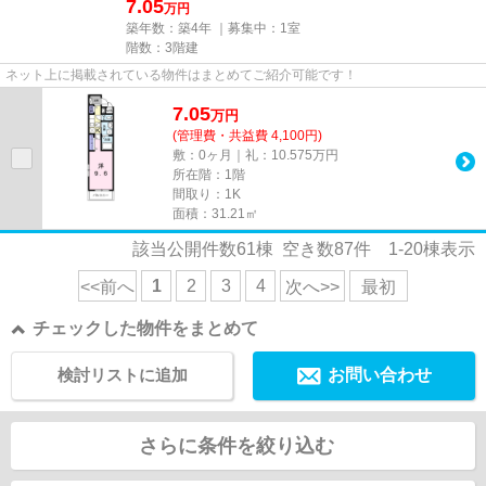
7.05
万円
築年数：築4年 ｜募集中：
1室
階数：3階建
ネット上に掲載されている物件はまとめてご紹介可能です！
7.05
万
円
(管理費・共益費 4,100円)
敷：0ヶ月｜礼：10.575万円
所在階：1階
間取り：1K
面積：31.21㎡
該当公開件数
61
棟 空き数
87
件
1-20
棟表示
1
2
3
4
<<前へ
次へ>>
最初
チェックした物件をまとめて
検討リストに追加
お問い合わせ
さらに条件を絞り込む