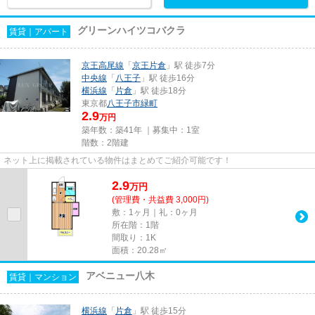
グリーンハイツコバクラ
賃貸｜アパート
京王高尾線
「
京王片倉
」駅 徒歩7分
中央線
「
八王子
」駅 徒歩16分
横浜線
「
片倉
」駅 徒歩18分
東京都
八王子市
緑町
2.9
万円
築年数：築41年 ｜募集中：
1室
階数：2階建
ネット上に掲載されている物件はまとめてご紹介可能です！
2.9
万
円
(管理費・共益費 3,000円)
敷：1ヶ月｜礼：0ヶ月
所在階：1階
間取り：1K
面積：20.28㎡
アベニュー八木
賃貸｜マンション
横浜線
「
片倉
」駅 徒歩15分