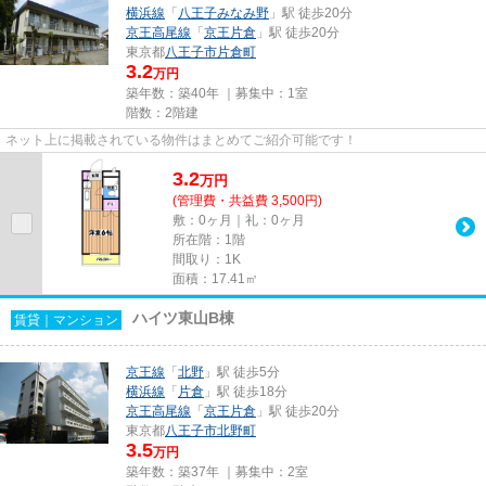
横浜線
「
八王子みなみ野
」駅 徒歩20分
京王高尾線
「
京王片倉
」駅 徒歩20分
東京都
八王子市
片倉町
3.2
万円
築年数：築40年 ｜募集中：
1室
階数：2階建
ネット上に掲載されている物件はまとめてご紹介可能です！
3.2
万
円
(管理費・共益費 3,500円)
敷：0ヶ月｜礼：0ヶ月
所在階：1階
間取り：1K
面積：17.41㎡
ハイツ東山B棟
賃貸｜マンション
京王線
「
北野
」駅 徒歩5分
横浜線
「
片倉
」駅 徒歩18分
京王高尾線
「
京王片倉
」駅 徒歩20分
東京都
八王子市
北野町
3.5
万円
築年数：築37年 ｜募集中：
2室