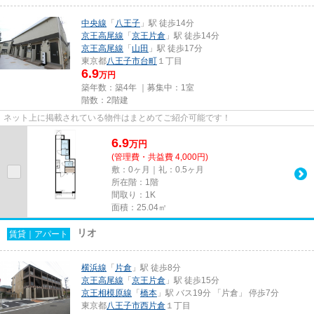
中央線
「
八王子
」駅 徒歩14分
京王高尾線
「
京王片倉
」駅 徒歩14分
京王高尾線
「
山田
」駅 徒歩17分
東京都
八王子市
台町
１丁目
6.9
万円
築年数：築4年 ｜募集中：
1室
階数：2階建
ネット上に掲載されている物件はまとめてご紹介可能です！
6.9
万
円
(管理費・共益費 4,000円)
敷：0ヶ月｜礼：0.5ヶ月
所在階：1階
間取り：1K
面積：25.04㎡
リオ
賃貸｜アパート
横浜線
「
片倉
」駅 徒歩8分
京王高尾線
「
京王片倉
」駅 徒歩15分
京王相模原線
「
橋本
」駅 バス19分 「片倉」 停歩7分
東京都
八王子市
西片倉
１丁目