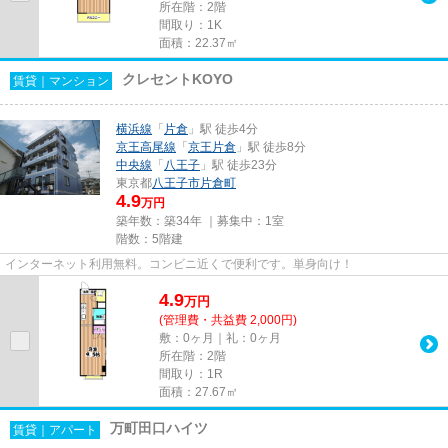
所在階：2階
間取り：1K
面積：22.37㎡
クレセントKOYO
賃貸｜マンション
横浜線
「
片倉
」駅 徒歩4分
京王高尾線
「
京王片倉
」駅 徒歩8分
中央線
「
八王子
」駅 徒歩23分
東京都
八王子市
片倉町
4.9
万円
築年数：築34年 ｜募集中：
1室
階数：5階建
インターネット利用無料。コンビニ近くで便利です。単身向け！
4.9
万
円
(管理費・共益費 2,000円)
敷：0ヶ月｜礼：0ヶ月
所在階：2階
間取り：1R
面積：27.67㎡
万町田口ハイツ
賃貸｜アパート