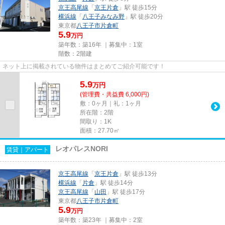
京王高尾線
「
京王片倉
」駅 徒歩15分
横浜線
「
八王子みなみ野
」駅 徒歩20分
東京都
八王子市
片倉町
5.9
万円
築年数：築16年 ｜募集中：
1室
階数：2階建
ネット上に掲載されている物件はまとめてご紹介可能です！
5.9
万
円
(管理費・共益費 6,000円)
敷：0ヶ月｜礼：1ヶ月
所在階：2階
間取り：1K
面積：27.70㎡
レオパレスNORI
賃貸｜アパート
京王高尾線
「
京王片倉
」駅 徒歩13分
横浜線
「
片倉
」駅 徒歩14分
京王高尾線
「
山田
」駅 徒歩17分
東京都
八王子市
片倉町
5.9
万円
築年数：築23年 ｜募集中：
2室