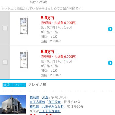
階数：2階建
ネット上に掲載されている物件はまとめてご紹介可能です！
5.9
万
円
(管理費・共益費 6,000円)
敷：0万円｜礼：1ヶ月
所在階：1階
間取り：1K
面積：20.28㎡
5.9
万
円
(管理費・共益費 6,000円)
敷：0万円｜礼：1ヶ月
所在階：1階
間取り：1K
面積：20.28㎡
クレイノ翼
賃貸｜アパート
横浜線
「
片倉
」駅 徒歩8分
京王高尾線
「
京王片倉
」駅 徒歩15分
横浜線
「
八王子みなみ野
」駅 徒歩20分
東京都
八王子市
片倉町