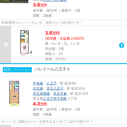
3.8
万円
築年数：築32年 ｜募集中：
1室
階数：2階建
初期費用クレジット払い可。都市ガスで経済的です！
3.8
万
円
(管理費・共益費 2,000円)
敷：0ヶ月｜礼：1ヶ月
所在階：1階
間取り：1K
面積：20.00㎡
パレドール八王子Ⅱ
賃貸｜マンション
中央線
「
八王子
」駅 徒歩9分
京王線
「
京王八王子
」駅 徒歩12分
京王高尾線
「
京王片倉
」駅 徒歩13分
東京都
八王子市
子安町
２丁目
4.3
万円
築年数：築39年 ｜募集中：
1室
階数：4階建
ネット上に掲載されている物件はまとめてご紹介可能です！