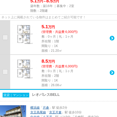
5.1
8.5
万円～
万円
築年数：築16年 ｜募集中：
2室
階数：2階建
ネット上に掲載されている物件はまとめてご紹介可能です！
5.1
万
円
(管理費・共益費 6,000円)
敷：0ヶ月｜礼：1ヶ月
所在階：1階
間取り：1K
面積：21.20㎡
8.5
万
円
(管理費・共益費 6,000円)
敷：0ヶ月｜礼：1ヶ月
所在階：2階
間取り：1K
面積：26.08㎡
レオパレスBELL
賃貸｜マンション
横浜線
「
片倉
」駅 徒歩2分
京王高尾線
「
京王片倉
」駅 徒歩10分
中央線
「
八王子
」駅 バス9分 「片倉駅」 停歩2分