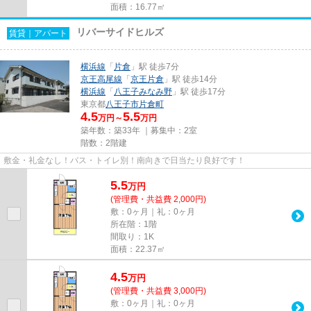
面積：16.77㎡
リバーサイドヒルズ
賃貸｜アパート
横浜線
「
片倉
」駅 徒歩7分
京王高尾線
「
京王片倉
」駅 徒歩14分
横浜線
「
八王子みなみ野
」駅 徒歩17分
東京都
八王子市
片倉町
4.5
5.5
万円～
万円
築年数：築33年 ｜募集中：
2室
階数：2階建
敷金・礼金なし！バス・トイレ別！南向きで日当たり良好です！
5.5
万
円
(管理費・共益費 2,000円)
敷：0ヶ月｜礼：0ヶ月
所在階：1階
間取り：1K
面積：22.37㎡
4.5
万
円
(管理費・共益費 3,000円)
敷：0ヶ月｜礼：0ヶ月