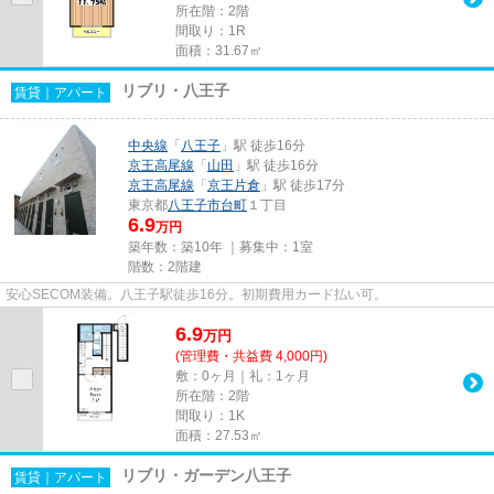
所在階：2階
間取り：1R
面積：31.67㎡
リブリ・八王子
賃貸｜アパート
中央線
「
八王子
」駅 徒歩16分
京王高尾線
「
山田
」駅 徒歩16分
京王高尾線
「
京王片倉
」駅 徒歩17分
東京都
八王子市
台町
１丁目
6.9
万円
築年数：築10年 ｜募集中：
1室
階数：2階建
安心SECOM装備。八王子駅徒歩16分。初期費用カード払い可。
6.9
万
円
(管理費・共益費 4,000円)
敷：0ヶ月｜礼：1ヶ月
所在階：2階
間取り：1K
面積：27.53㎡
リブリ・ガーデン八王子
賃貸｜アパート