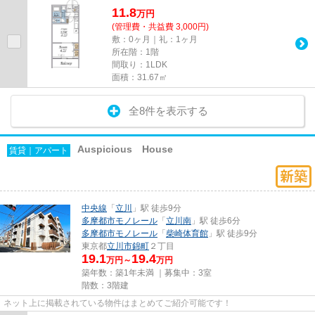
11.8
万
円
(管理費・共益費 3,000円)
敷：0ヶ月｜礼：1ヶ月
所在階：1階
間取り：1LDK
面積：31.67㎡
全8件を表示する
Auspicious House
賃貸｜アパート
中央線
「
立川
」駅 徒歩9分
多摩都市モノレール
「
立川南
」駅 徒歩6分
多摩都市モノレール
「
柴崎体育館
」駅 徒歩9分
東京都
立川市
錦町
２丁目
19.1
19.4
万円～
万円
築年数：築1年未満 ｜募集中：
3室
階数：3階建
ネット上に掲載されている物件はまとめてご紹介可能です！