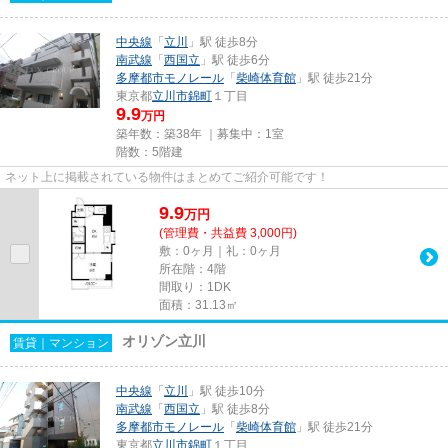
中央線
「
立川
」駅 徒歩8分
南武線
「
西国立
」駅 徒歩6分
多摩都市モノレール
「
柴崎体育館
」駅 徒歩21分
東京都
立川市
錦町
１丁目
9.9
万円
築年数：築38年 ｜募集中：
1室
階数：5階建
ネット上に掲載されている物件はまとめてご紹介可能です！
9.9
万
円
(管理費・共益費 3,000円)
敷：0ヶ月｜礼：0ヶ月
所在階：4階
間取り：1DK
面積：31.13㎡
オリゾン立川
賃貸｜マンション
中央線
「
立川
」駅 徒歩10分
南武線
「
西国立
」駅 徒歩8分
多摩都市モノレール
「
柴崎体育館
」駅 徒歩21分
東京都
立川市
錦町
１丁目