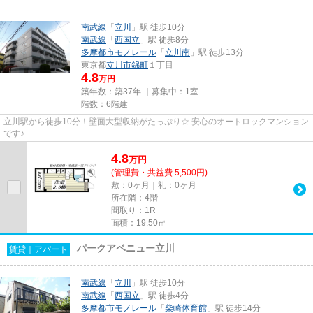
南武線
「
立川
」駅 徒歩10分
南武線
「
西国立
」駅 徒歩8分
多摩都市モノレール
「
立川南
」駅 徒歩13分
東京都
立川市
錦町
１丁目
4.8
万円
築年数：築37年 ｜募集中：
1室
階数：6階建
立川駅から徒歩10分！壁面大型収納がたっぷり☆ 安心のオートロックマンション
です♪
4.8
万
円
(管理費・共益費 5,500円)
敷：0ヶ月｜礼：0ヶ月
所在階：4階
間取り：1R
面積：19.50㎡
パークアベニュー立川
賃貸｜アパート
南武線
「
立川
」駅 徒歩10分
南武線
「
西国立
」駅 徒歩4分
多摩都市モノレール
「
柴崎体育館
」駅 徒歩14分