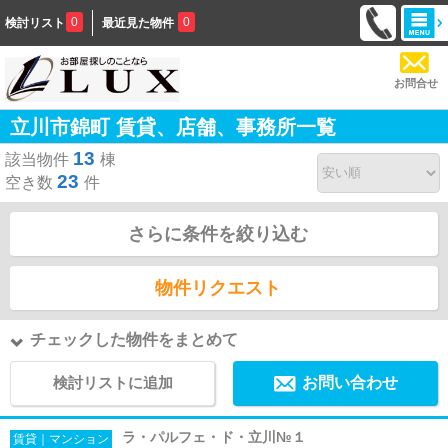
0
0
検討リスト
最近見た物件
お問合せ
立川市錦町 賃貸、店舗、事務所一覧
13
該当物件
棟
23
空き数
件
さらに条件を絞り込む
物件リクエスト
チェックした物件をまとめて
検討リストに追加
お問い合わせ
ラ・パルフェ・ド・立川№１
賃貸｜マンション