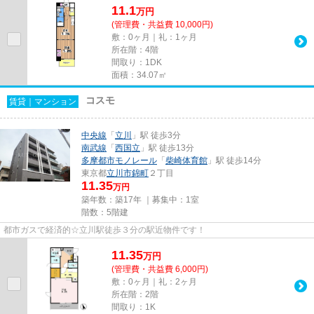
11.1
万
円
(管理費・共益費 10,000円)
敷：0ヶ月｜礼：1ヶ月
所在階：4階
間取り：1DK
面積：34.07㎡
コスモ
賃貸｜マンション
中央線
「
立川
」駅 徒歩3分
南武線
「
西国立
」駅 徒歩13分
多摩都市モノレール
「
柴崎体育館
」駅 徒歩14分
東京都
立川市
錦町
２丁目
11.35
万円
築年数：築17年 ｜募集中：
1室
階数：5階建
都市ガスで経済的☆立川駅徒歩３分の駅近物件です！
11.35
万
円
(管理費・共益費 6,000円)
敷：0ヶ月｜礼：2ヶ月
所在階：2階
間取り：1K