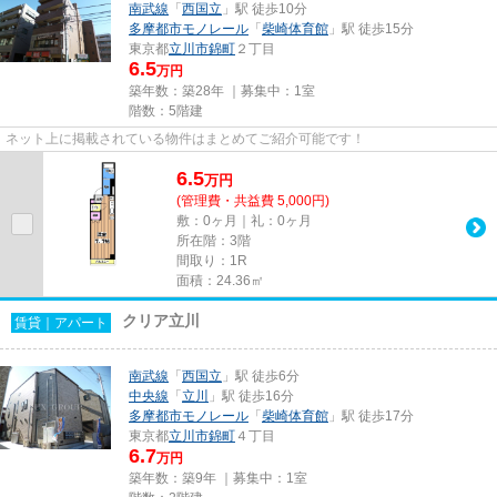
南武線
「
西国立
」駅 徒歩10分
多摩都市モノレール
「
柴崎体育館
」駅 徒歩15分
東京都
立川市
錦町
２丁目
6.5
万円
築年数：築28年 ｜募集中：
1室
階数：5階建
ネット上に掲載されている物件はまとめてご紹介可能です！
6.5
万
円
(管理費・共益費 5,000円)
敷：0ヶ月｜礼：0ヶ月
所在階：3階
間取り：1R
面積：24.36㎡
クリア立川
賃貸｜アパート
南武線
「
西国立
」駅 徒歩6分
中央線
「
立川
」駅 徒歩16分
多摩都市モノレール
「
柴崎体育館
」駅 徒歩17分
東京都
立川市
錦町
４丁目
6.7
万円
築年数：築9年 ｜募集中：
1室