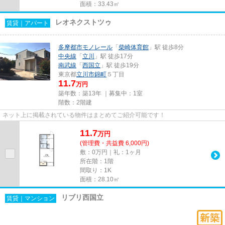
面積：33.43㎡
レオネクストツゥ
賃貸｜アパート
多摩都市モノレール
「
柴崎体育館
」駅 徒歩8分
中央線
「
立川
」駅 徒歩17分
南武線
「
西国立
」駅 徒歩19分
東京都
立川市
錦町
５丁目
11.7
万円
築年数：築13年 ｜募集中：
1室
階数：2階建
ネット上に掲載されている物件はまとめてご紹介可能です！
11.7
万
円
(管理費・共益費 6,000円)
敷：0万円｜礼：1ヶ月
所在階：1階
間取り：1K
面積：28.10㎡
リブリ西国立
賃貸｜マンション