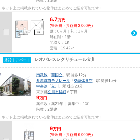
階数：2階建
ネット上に掲載されている物件はまとめてご紹介可能です！
6.7
万
円
(管理費・共益費 3,000円)
敷：0ヶ月｜礼：1ヶ月
所在階：1階
間取り：1K
面積：19.42㎡
レオパレスレクリチュール立川
賃貸｜アパート
南武線
「
西国立
」駅 徒歩12分
多摩都市モノレール
「
柴崎体育館
」駅 徒歩15分
中央線
「
立川
」駅 徒歩23分
東京都
立川市
錦町
６丁目
9
万円
築年数：築21年 ｜募集中：
1室
階数：2階建
ネット上に掲載されている物件はまとめてご紹介可能です！
9
万
円
(管理費・共益費 6,000円)