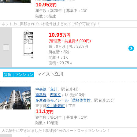
10.95
万円
築年数：築20年 ｜募集中：
1室
階数：6階建
ネット上に掲載されている物件はまとめてご紹介可能です！
10.95
万
円
(管理費・共益費 6,000円)
敷：0ヶ月｜礼：33万円
所在階：3階
間取り：1K
面積：29.75㎡
マイスト立川
賃貸｜マンション
中央線
「
立川
」駅 徒歩4分
南武線
「
西国立
」駅 徒歩13分
多摩都市モノレール
「
柴崎体育館
」駅 徒歩15分
東京都
立川市
錦町
１丁目
11.1
万円
築年数：築14年 ｜募集中：
1室
階数：10階建
人気物件に空き出ました！駅徒歩4分のオートロックマンション！