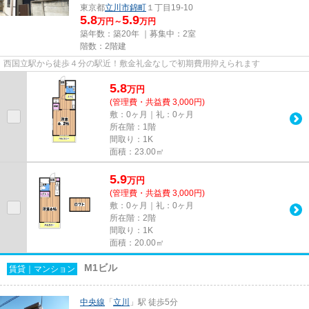
東京都
立川市
錦町
１丁目19-10
5.8
5.9
万円～
万円
築年数：築20年 ｜募集中：
2室
階数：2階建
西国立駅から徒歩４分の駅近！敷金礼金なしで初期費用抑えられます
5.8
万
円
(管理費・共益費 3,000円)
敷：0ヶ月｜礼：0ヶ月
所在階：1階
間取り：1K
面積：23.00㎡
5.9
万
円
(管理費・共益費 3,000円)
敷：0ヶ月｜礼：0ヶ月
所在階：2階
間取り：1K
面積：20.00㎡
M1ビル
賃貸｜マンション
中央線
「
立川
」駅 徒歩5分