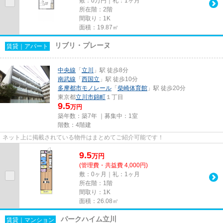
敷：0万円｜礼：1ヶ月
所在階：2階
間取り：1K
面積：19.87㎡
リブリ・プレーヌ
賃貸｜アパート
中央線
「
立川
」駅 徒歩8分
南武線
「
西国立
」駅 徒歩10分
多摩都市モノレール
「
柴崎体育館
」駅 徒歩20分
東京都
立川市
錦町
１丁目
9.5
万円
築年数：築7年 ｜募集中：
1室
階数：4階建
ネット上に掲載されている物件はまとめてご紹介可能です！
9.5
万
円
(管理費・共益費 4,000円)
敷：0ヶ月｜礼：1ヶ月
所在階：1階
間取り：1K
面積：26.08㎡
パークハイム立川
賃貸｜マンション