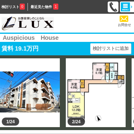
0
1
検討リスト
最近見た物件
お問合せ
Auspicious House
賃料
19.1
万円
検討リストに追加
1/24
2/24