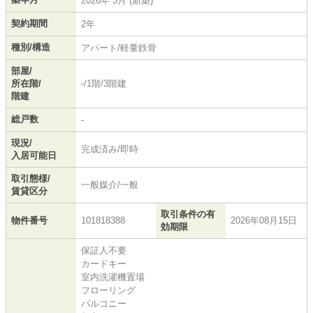
2026年 3月 (新築)
契約期間
2年
種別/構造
アパート/軽量鉄骨
部屋/
所在階/
-/1階/3階建
階建
総戸数
-
現況/
完成済み/即時
入居可能日
取引態様/
一般媒介/一般
賃貸区分
取引条件の有
物件番号
101818388
2026年08月15日
効期限
保証人不要
カードキー
室内洗濯機置場
フローリング
バルコニー