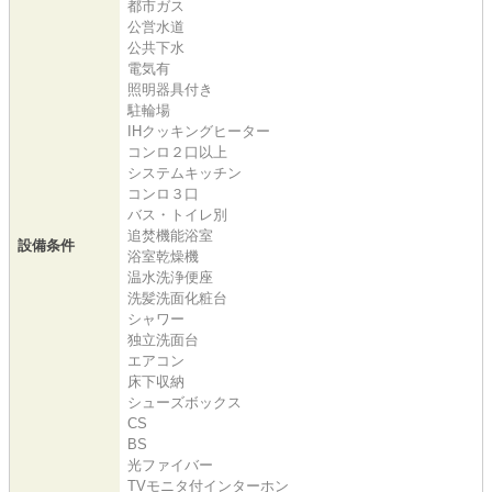
都市ガス
公営水道
公共下水
電気有
照明器具付き
駐輪場
IHクッキングヒーター
コンロ２口以上
システムキッチン
コンロ３口
バス・トイレ別
追焚機能浴室
設備条件
浴室乾燥機
温水洗浄便座
洗髪洗面化粧台
シャワー
独立洗面台
エアコン
床下収納
シューズボックス
CS
BS
光ファイバー
TVモニタ付インターホン