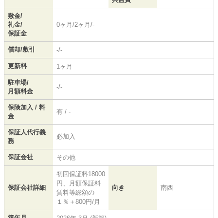
敷金/
礼金/
0ヶ月/2ヶ月/-
保証金
償却/敷引
-/-
更新料
1ヶ月
駐車場/
-/-
月額料金
保険加入 / 料
有 / -
金
保証人代行義
必加入
務
保証会社
その他
初回保証料18000
円、月額保証料
保証会社詳細
向き
南西
賃料等総額の
１％＋800円/月
築年月