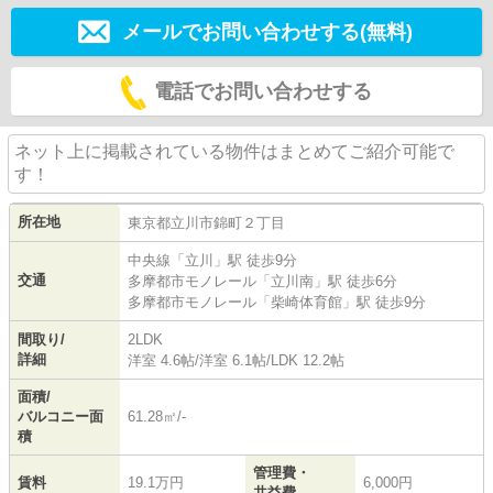
メールでお問い合わせする(無料)
電話でお問い合わせする
ネット上に掲載されている物件はまとめてご紹介可能で
す！
所在地
東京都
立川市
錦町
２丁目
中央線
「
立川
」駅 徒歩9分
交通
多摩都市モノレール
「
立川南
」駅 徒歩6分
多摩都市モノレール
「
柴崎体育館
」駅 徒歩9分
間取り/
2LDK
詳細
洋室 4.6帖
/
洋室 6.1帖
/
LDK 12.2帖
面積/
バルコニー面
61.28㎡/-
積
管理費・
賃料
19.1万円
6,000円
共益費