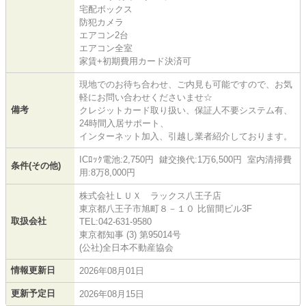
宅配ボックス
防犯カメラ
エアコン2台
エアコン全室
家賃+初期費用カード決済可
現地でのお待ち合わせ、ご内見も可能ですので、お気
軽にお問い合わせくださいませ☆
備考
クレジットカード取り扱い、保証人不要システム有、
24時間入居サポート、
インターネット加入、引越し業者紹介しております。
ICﾛｯｸ電池:2,750円 鍵交換代:1万6,500円 室内清掃費
条件(その他)
用:8万8,000円
株式会社ＬＵＸ ラックス八王子店
東京都八王子市旭町８－１０ 比留間ビル3F
取扱会社
TEL:042-631-9580
東京都知事 (3) 第95014号
(公社)全日本不動産協会
情報更新日
2026年08月01日
更新予定日
2026年08月15日