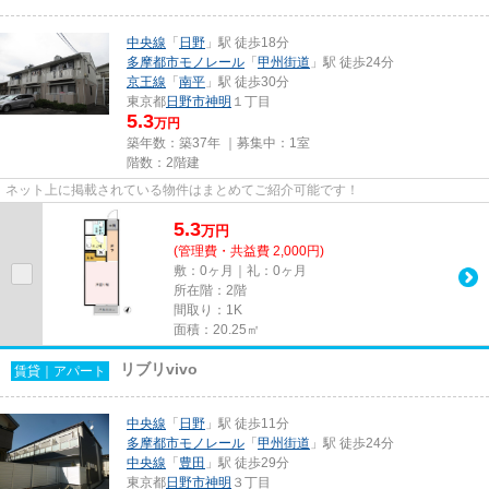
中央線
「
日野
」駅 徒歩18分
多摩都市モノレール
「
甲州街道
」駅 徒歩24分
京王線
「
南平
」駅 徒歩30分
東京都
日野市
神明
１丁目
5.3
万円
築年数：築37年 ｜募集中：
1室
階数：2階建
ネット上に掲載されている物件はまとめてご紹介可能です！
5.3
万
円
(管理費・共益費 2,000円)
敷：0ヶ月｜礼：0ヶ月
所在階：2階
間取り：1K
面積：20.25㎡
リブリvivo
賃貸｜アパート
中央線
「
日野
」駅 徒歩11分
多摩都市モノレール
「
甲州街道
」駅 徒歩24分
中央線
「
豊田
」駅 徒歩29分
東京都
日野市
神明
３丁目