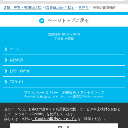
賃貸・売買・管理はLUX
>
(賃貸)地域から探す
>
日野市
>
神明の賃貸物件
ページトップに戻る
営業時間:10:00～19:00
定休日:水曜日
ホーム
会社概要
お問い合わせ
PCサイト
プライバシーポリシー
利用規約
｜アクセスマップ
｜
Copyright(c) 株式会社ＬＵＸ ラックス八王子店 All rights reserved.
当サイトでは、お客様の当サイト利用状況把握、サービス向上検討を目的と
して、クッキー（Cookie）を使用しています。
詳しくは、当社の
「Cookieの取扱いについて」
をご確認ください。
閉じる