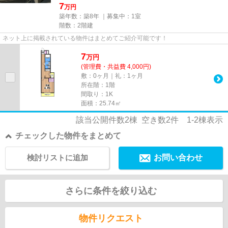
7
万円
築年数：築8年 ｜募集中：
1室
階数：2階建
ネット上に掲載されている物件はまとめてご紹介可能です！
7
万
円
(管理費・共益費 4,000円)
敷：0ヶ月｜礼：1ヶ月
所在階：1階
間取り：1K
面積：25.74㎡
該当公開件数
2
棟 空き数
2
件
1-2
棟表示
チェックした物件をまとめて
検討リストに追加
お問い合わせ
さらに条件を絞り込む
物件リクエスト