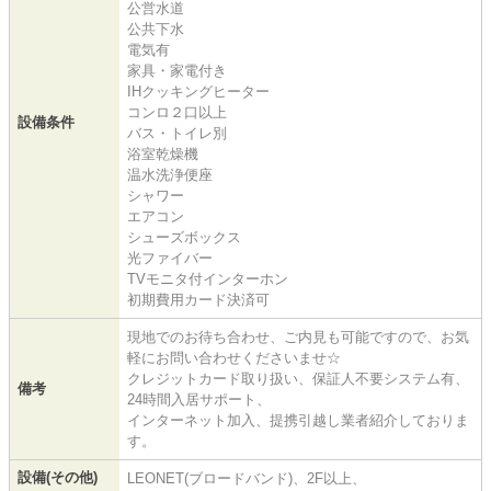
公営水道
公共下水
電気有
家具・家電付き
IHクッキングヒーター
コンロ２口以上
設備条件
バス・トイレ別
浴室乾燥機
温水洗浄便座
シャワー
エアコン
シューズボックス
光ファイバー
TVモニタ付インターホン
初期費用カード決済可
現地でのお待ち合わせ、ご内見も可能ですので、お気
軽にお問い合わせくださいませ☆
クレジットカード取り扱い、保証人不要システム有、
備考
24時間入居サポート、
インターネット加入、提携引越し業者紹介しておりま
す。
設備(その他)
LEONET(ブロードバンド)、2F以上、