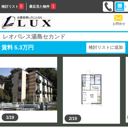
0
1
検討リスト
最近見た物件
お問合せ
レオパレス湯島セカンド
賃料
5.3
万円
検討リストに追加
1/19
2/19