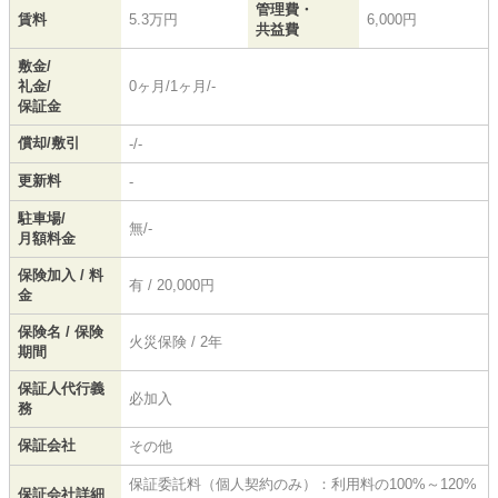
管理費・
賃料
5.3万円
6,000円
共益費
敷金/
礼金/
0ヶ月/1ヶ月/-
保証金
償却/敷引
-/-
更新料
-
駐車場/
無/-
月額料金
保険加入 / 料
有 / 20,000円
金
保険名 / 保険
火災保険 / 2年
期間
保証人代行義
必加入
務
保証会社
その他
保証委託料（個人契約のみ）：利用料の100%～120%
保証会社詳細