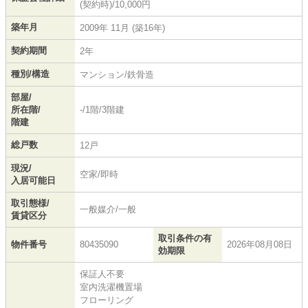
(契約時)/10,000円
築年月
2009年 11月 (築16年)
契約期間
2年
種別/構造
マンション/鉄骨造
部屋/
所在階/
-/1階/3階建
階建
総戸数
12戸
現況/
空家/即時
入居可能日
取引態様/
一般媒介/一般
賃貸区分
取引条件の有
物件番号
80435090
2026年08月08日
効期限
保証人不要
室内洗濯機置場
フローリング