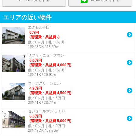
エリアの近い物件
エクセル寺田
6
万
円
(管理費・共益費 -)
敷：0ヶ月｜礼：0ヶ月
1階 / 3DK / 53.59㎡
リブリ・ニュータウン
6.6
万
円
(管理費・共益費 4,000円)
敷：0ヶ月｜礼：0ヶ月
1階 / 1K / 26.91㎡
コーポグリーンヒル
4.9
万
円
(管理費・共益費 4,500円)
敷：0ヶ月｜礼：5万円
2階 / 1K / 23.77㎡
セジュールサンモリ Ｂ
6.5
万
円
(管理費・共益費 5,000円)
敷：0ヶ月｜礼：3万円
2階 / 3DK / 53.76㎡