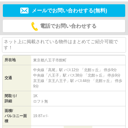
メールでお問い合わせする(無料)
電話でお問い合わせする
ネット上に掲載されている物件はまとめてご紹介可能で
す！
所在地
東京都
八王子市
館町
中央線
「
高尾
」駅 バス12分 「北館ヶ丘」 停歩9分
中央線
「
八王子
」駅 バス38分 「北館ヶ丘」 停歩9分
交通
京王線
「
京王八王子
」駅 バス44分 「北館ヶ丘」 停歩
9分
間取り/
1K
詳細
ロフト無
面積/
バルコニー面
19.87㎡/-
積