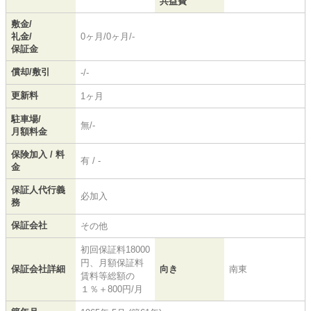
共益費
敷金/
礼金/
0ヶ月/0ヶ月/-
保証金
償却/敷引
-/-
更新料
1ヶ月
駐車場/
無/-
月額料金
保険加入 / 料
有 / -
金
保証人代行義
必加入
務
保証会社
その他
初回保証料18000
円、月額保証料
保証会社詳細
向き
南東
賃料等総額の
１％＋800円/月