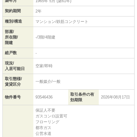
築年月
1965年 5月 (築61年)
契約期間
2年
種別/構造
マンション/鉄筋コンクリート
部屋/
所在階/
-/3階/4階建
階建
総戸数
-
現況/
空家/即時
入居可能日
取引態様/
一般媒介/一般
賃貸区分
取引条件の有
物件番号
93546436
2026年08月17日
効期限
保証人不要
ガスコンロ設置可
フローリング
都市ガス
公営水道