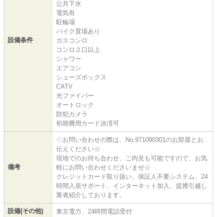
公共下水
電気有
駐輪場
バイク置場あり
設備条件
ガスコンロ
コンロ２口以上
シャワー
エアコン
シューズボックス
CATV
光ファイバー
オートロック
防犯カメラ
初期費用カード決済可
◇お問い合わせの際は、No,971090301のお部屋とお
伝えください☆
現地でのお待ち合わせ、ご内見も可能ですので、お気
備考
軽にお問い合わせくださいませ☆
クレジットカード取り扱い、保証人不要システム、24
時間入居サポート、インターネット加入、提携引越し
業者紹介しております。
設備(その他)
東京電力、24時間電話受付