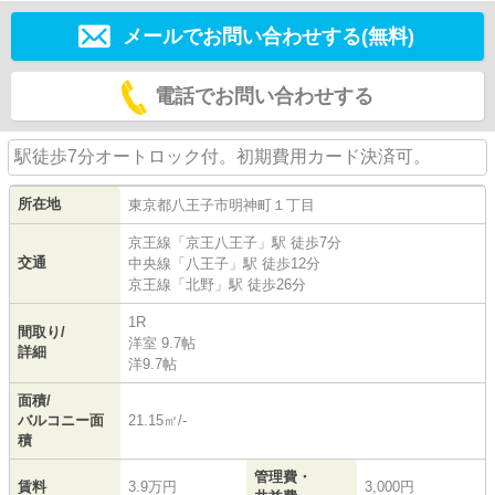
メールでお問い合わせする(無料)
電話でお問い合わせする
駅徒歩7分オートロック付。初期費用カード決済可。
所在地
東京都
八王子市
明神町
１丁目
京王線
「
京王八王子
」駅 徒歩7分
交通
中央線
「
八王子
」駅 徒歩12分
京王線
「
北野
」駅 徒歩26分
1R
間取り/
洋室 9.7帖
詳細
洋9.7帖
面積/
バルコニー面
21.15㎡/-
積
管理費・
賃料
3.9万円
3,000円