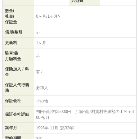
共益費
敷金/
礼金/
0ヶ月/1ヶ月/-
保証金
償却/敷引
-/-
更新料
1ヶ月
駐車場/
-/-
月額料金
保険加入 / 料
有 / -
金
保証人代行義
必加入
務
保証会社
その他
初回保証料35000円、月額保証料賃料等総額の１％＋8
保証会社詳細
00円/月
築年月
1993年 11月 (築32年)
契約期間
2年