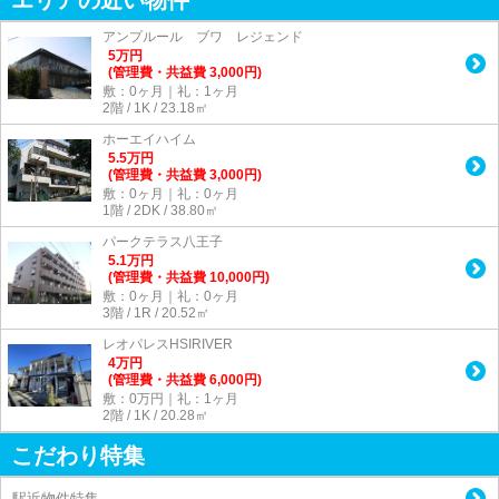
アンプルール ブワ レジェンド
5
万
円
(管理費・共益費 3,000円)
敷：0ヶ月｜礼：1ヶ月
2階 / 1K / 23.18㎡
ホーエイハイム
5.5
万
円
(管理費・共益費 3,000円)
敷：0ヶ月｜礼：0ヶ月
1階 / 2DK / 38.80㎡
パークテラス八王子
5.1
万
円
(管理費・共益費 10,000円)
敷：0ヶ月｜礼：0ヶ月
3階 / 1R / 20.52㎡
レオパレスHSIRIVER
4
万
円
(管理費・共益費 6,000円)
敷：0万円｜礼：1ヶ月
2階 / 1K / 20.28㎡
こだわり特集
駅近物件特集