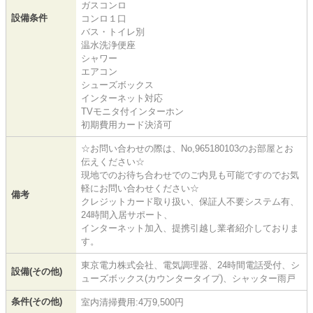
ガスコンロ
設備条件
コンロ１口
バス・トイレ別
温水洗浄便座
シャワー
エアコン
シューズボックス
インターネット対応
TVモニタ付インターホン
初期費用カード決済可
☆お問い合わせの際は、No,965180103のお部屋とお
伝えください☆
現地でのお待ち合わせでのご内見も可能ですのでお気
軽にお問い合わせください☆
備考
クレジットカード取り扱い、保証人不要システム有、
24時間入居サポート、
インターネット加入、提携引越し業者紹介しておりま
す。
東京電力株式会社、電気調理器、24時間電話受付、シ
設備(その他)
ューズボックス(カウンタータイプ)、シャッター雨戸
条件(その他)
室内清掃費用:4万9,500円