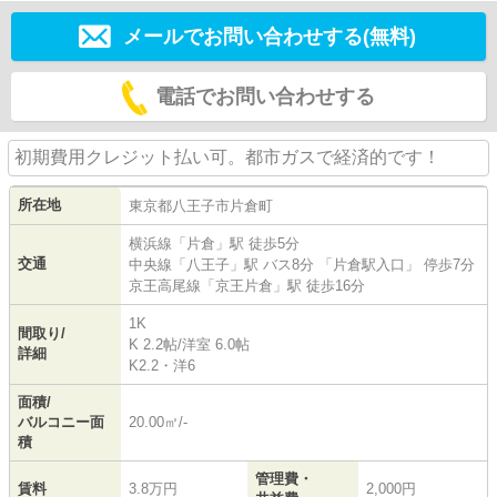
メールでお問い合わせする(無料)
電話でお問い合わせする
初期費用クレジット払い可。都市ガスで経済的です！
所在地
東京都
八王子市
片倉町
横浜線
「
片倉
」駅 徒歩5分
交通
中央線
「
八王子
」駅 バス8分 「片倉駅入口」 停歩7分
京王高尾線
「
京王片倉
」駅 徒歩16分
1K
間取り/
K 2.2帖
/
洋室 6.0帖
詳細
K2.2・洋6
面積/
バルコニー面
20.00㎡/-
積
管理費・
賃料
3.8万円
2,000円