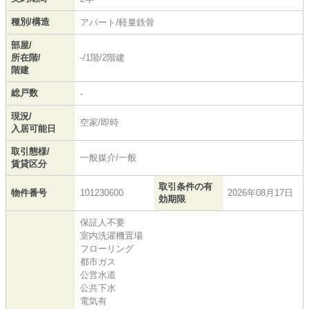
種別/構造
アパート/軽量鉄骨
部屋/
所在階/
-/1階/2階建
階建
総戸数
-
現況/
空家/即時
入居可能日
取引態様/
一般媒介/一般
賃貸区分
取引条件の有
物件番号
101230600
2026年08月17日
効期限
保証人不要
室内洗濯機置場
フローリング
都市ガス
公営水道
公共下水
電気有