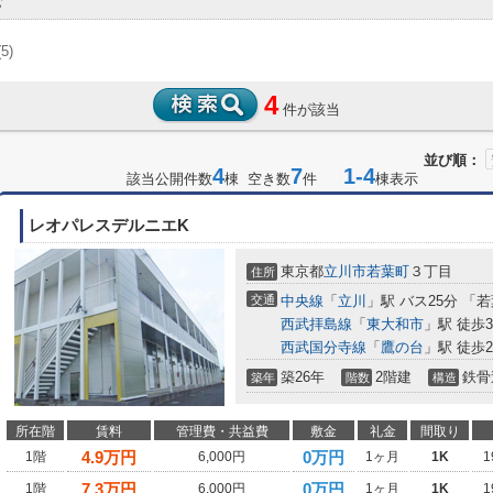
む
(5)
4
件が該当
並び順：
4
7
1-4
該当公開件数
棟 空き数
件
棟表示
レオパレスデルニエK
東京都
立川市
若葉町
３丁目
住所
交通
中央線
「
立川
」駅 バス25分 「
西武拝島線
「
東大和市
」駅 徒歩3
西武国分寺線
「
鷹の台
」駅 徒歩2
築26年
2階建
鉄骨
築年
階数
構造
所在階
賃料
管理費・共益費
敷金
礼金
間取り
4.9
万円
0万円
1階
6,000円
1ヶ月
1K
1
7.3
万円
0万円
1階
6,000円
1ヶ月
1K
1