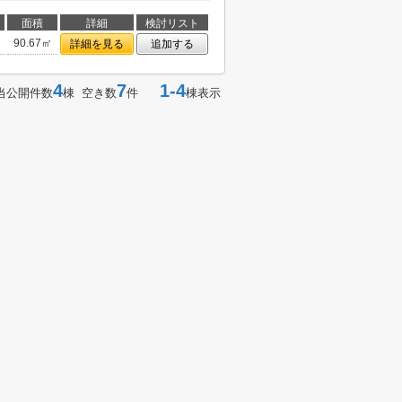
面積
詳細
検討リスト
90.67㎡
詳細を見る
追加する
4
7
1-4
当公開件数
棟 空き数
件
棟表示