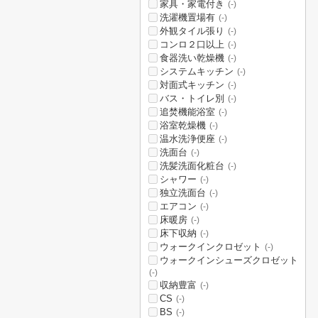
家具・家電付き
(-)
洗濯機置場有
(-)
外観タイル張り
(-)
コンロ２口以上
(-)
食器洗い乾燥機
(-)
システムキッチン
(-)
対面式キッチン
(-)
バス・トイレ別
(-)
追焚機能浴室
(-)
浴室乾燥機
(-)
温水洗浄便座
(-)
洗面台
(-)
洗髪洗面化粧台
(-)
シャワー
(-)
独立洗面台
(-)
エアコン
(-)
床暖房
(-)
床下収納
(-)
ウォークインクロゼット
(-)
ウォークインシューズクロゼット
(-)
収納豊富
(-)
CS
(-)
BS
(-)