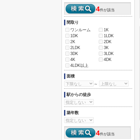
4
件が該当
間取り
ワンルーム
1K
1DK
1LDK
2K
2DK
2LDK
3K
3DK
3LDK
4K
4DK
4LDK以上
面積
～
駅からの徒歩
築年数
4
件が該当