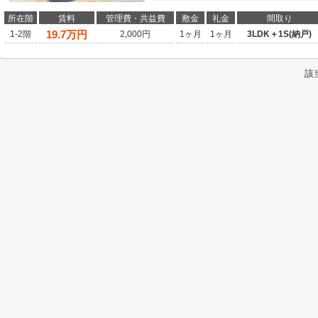
所在階
賃料
管理費・共益費
敷金
礼金
間取り
19.7
万円
1-2階
2,000円
1ヶ月
1ヶ月
3LDK＋1S(納戸)
該