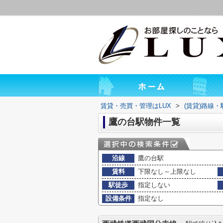
賃貸・売買・管理はLUX
>
(賃貸)路線
鷹の台駅物件一覧
沿線
鷹の台駅
賃料
下限なし～上限なし
駅徒歩
指定しない
設備条件
指定なし