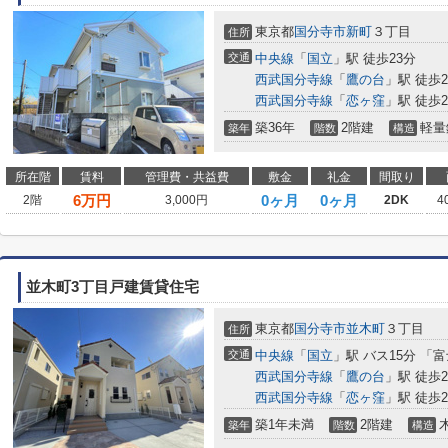
東京都
国分寺市
新町
３丁目
住所
交通
中央線
「
国立
」駅 徒歩23分
西武国分寺線
「
鷹の台
」駅 徒歩2
西武国分寺線
「
恋ヶ窪
」駅 徒歩2
築36年
2階建
軽量
築年
階数
構造
所在階
賃料
管理費・共益費
敷金
礼金
間取り
6
万円
0ヶ月
0ヶ月
2階
3,000円
2DK
4
並木町3丁目戸建賃貸住宅
東京都
国分寺市
並木町
３丁目
住所
交通
中央線
「
国立
」駅 バス15分 「
西武国分寺線
「
鷹の台
」駅 徒歩2
西武国分寺線
「
恋ヶ窪
」駅 徒歩2
築1年未満
2階建
築年
階数
構造