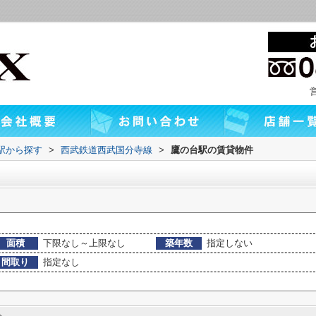
・駅から探す
>
西武鉄道西武国分寺線
>
鷹の台駅の賃貸物件
面積
下限なし～上限なし
築年数
指定しない
間取り
指定なし