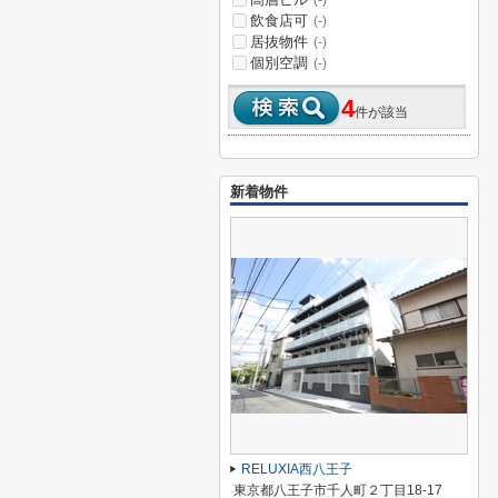
(-)
飲食店可
(-)
居抜物件
(-)
個別空調
(-)
4
件が該当
新着物件
RELUXIA西八王子
東京都八王子市千人町２丁目18-17