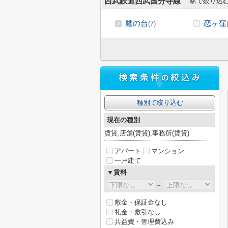
西武鉄道西武国分寺線
駅で絞り込
鷹の台
恋ヶ窪
(7)
種別で絞り込む
現在の種別
賃貸,店舗(賃貸),事務所(賃貸)
アパート
マンション
一戸建て
▼賃料
～
敷金・保証金なし
礼金・敷引なし
共益費・管理費込み