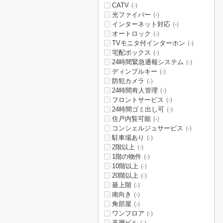
CATV
(-)
光ファイバー
(-)
インターネット対応
(-)
オートロック
(-)
TVモニタ付インターホン
(-)
宅配ボックス
(-)
24時間緊急通報システム
(-)
ディンプルキー
(-)
防犯カメラ
(-)
24時間有人管理
(-)
フロントサービス
(-)
24時間ゴミ出し可
(-)
住戸内覧可能
(-)
コンシェルジュサービス
(-)
駐車場あり
(-)
2階以上
(-)
1階の物件
(-)
10階以上
(-)
20階以上
(-)
最上階
(-)
南向き
(-)
角部屋
(-)
ワンフロア
(-)
高層ビル