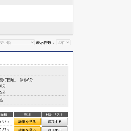
表示件数：
若葉町団地」 停歩6分
0分
5分
造
面積
詳細
検討リスト
9.87㎡
詳細を見る
追加する
9.87㎡
詳細を見る
追加する