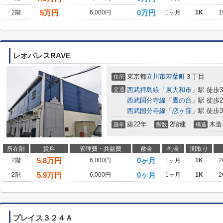
5
万円
0万円
2階
6,000円
1ヶ月
1K
1
レオパレスRAVE
東京都
立川市
若葉町
３丁目
住所
交通
西武拝島線
「
東大和市
」駅 徒歩3
西武国分寺線
「
鷹の台
」駅 徒歩2
西武国分寺線
「
恋ヶ窪
」駅 徒歩3
築22年
2階建
木造
築年
階数
構造
所在階
賃料
管理費・共益費
敷金
礼金
間取り
5.8
万円
0ヶ月
2階
6,000円
1ヶ月
1K
2
5.9
万円
0ヶ月
2階
6,000円
1ヶ月
1K
2
プレイス３２４Ａ