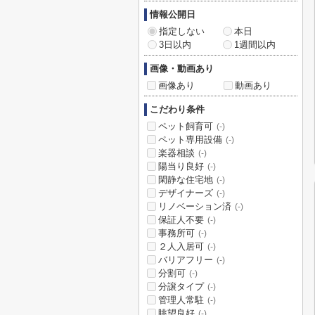
情報公開日
指定しない
本日
3日以内
1週間以内
画像・動画あり
画像あり
動画あり
こだわり条件
ペット飼育可
(-)
ペット専用設備
(-)
楽器相談
(-)
陽当り良好
(-)
閑静な住宅地
(-)
デザイナーズ
(-)
リノベーション済
(-)
保証人不要
(-)
事務所可
(-)
２人入居可
(-)
バリアフリー
(-)
分割可
(-)
分譲タイプ
(-)
管理人常駐
(-)
眺望良好
(-)