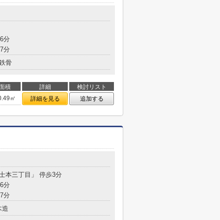
6分
7分
鉄骨
面積
詳細
検討リスト
0.49㎡
詳細を見る
追加する
富士本三丁目」 停歩3分
6分
7分
木造