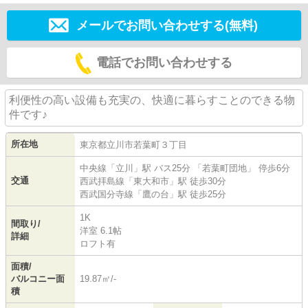
メールでお問い合わせする(無料)
電話でお問い合わせする
利便性の高い設備も充実の、快適に暮らすことのできる物
件です♪
所在地
東京都
立川市
若葉町
３丁目
中央線
「
立川
」駅 バス25分 「若葉町団地」 停歩6分
交通
西武拝島線
「
東大和市
」駅 徒歩30分
西武国分寺線
「
鷹の台
」駅 徒歩25分
1K
間取り/
洋室 6.1帖
詳細
ロフト有
面積/
バルコニー面
19.87㎡/-
積