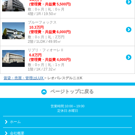
(管理費・共益費 5,500円)
敷：0ヶ月｜礼：0ヶ月
4階 / 1R / 19.50㎡
ブルーフォックス
10.3
万
円
(管理費・共益費 6,000円)
敷：0ヶ月｜礼：2万円
2階 / 1LDK / 49.95㎡
リブリ・フィオーレⅡ
6.8
万
円
(管理費・共益費 4,000円)
敷：0ヶ月｜礼：1ヶ月
1階 / 1K / 27.32㎡
賃貸・売買・管理はLUX
>
レオパレスデルニエK
ページトップに戻る
営業時間:10:00～19:00
定休日:水曜日
ホーム
会社概要