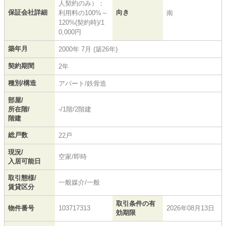
人契約のみ）：
保証会社詳細
向き
利用料の100%～
南
120%(契約時)/1
0,000円
築年月
2000年 7月 (築26年)
契約期間
2年
種別/構造
アパート/鉄骨造
部屋/
所在階/
-/1階/2階建
階建
総戸数
22戸
現況/
空家/即時
入居可能日
取引態様/
一般媒介/一般
賃貸区分
取引条件の有
物件番号
103717313
2026年08月13日
効期限