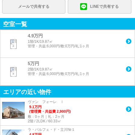
メールで共有する
LINEで共有する
空室一覧
4.9万円
1階/1K/19.87㎡
管理・共益:6,000円/敷:0万円/礼:1ヶ月
5万円
2階/1K/19.87㎡
管理・共益:6,000円/敷:0万円/礼:1ヶ月
エリアの近い物件
ヴァン フォーレ Ⅰ
9.1
万
円
(管理費・共益費 2,900円)
敷：0ヶ月｜礼：2ヶ月
2階 / 2LDK / 60.33㎡
ラ・パルフェ・ド・立川№１
4.8
万
円