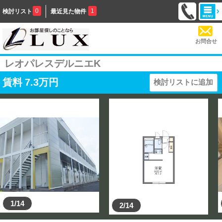
0
1
検討リスト
最近見た物件
お問合せ
レオパレスデルニエK
賃料
7.3
万円
検討リストに追加
1/14
2/14