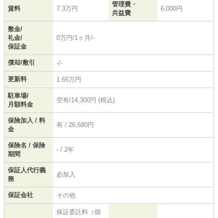
管理費・
賃料
7.3万円
6,000円
共益費
敷金/
礼金/
0万円/1ヶ月/-
保証金
償却/敷引
-/-
更新料
1.65万円
駐車場/
空有/14,300円 (税込)
月額料金
保険加入 / 料
有 / 26,680円
金
保険名 / 保険
- / 2年
期間
保証人代行義
必加入
務
保証会社
その他
保証委託料（個