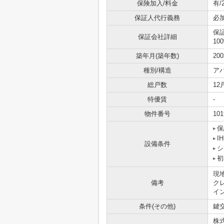
保険加入/料金
有/
保証人代行義務
必
保
保証会社詳細
10
築年月(築年数)
20
種別/構造
ア
総戸数
12
特優賃
-
物件番号
101
保
I
設備条件
シ
初
現
備考
ク
イ
条件(その他)
鍵交
株