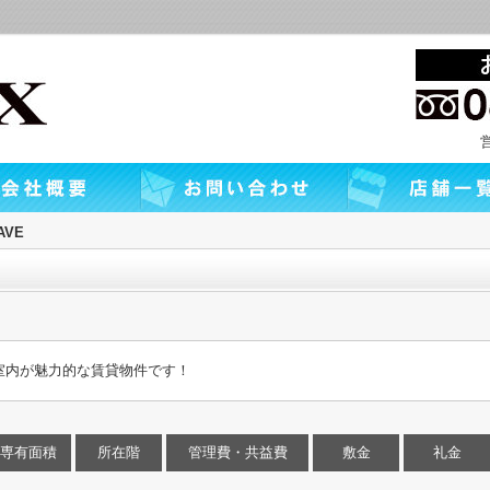
VE
室内が魅力的な賃貸物件です！
専有面積
所在階
管理費・共益費
敷金
礼金