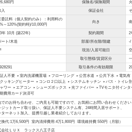
26,680円
保険名/保険期間
火
加入
保証会社
証委託料（個人契約のみ）：利用料の
向き
0%～120%(契約時)/10,000円
03年 10月 (築22年)
契約期間
2
パート/木造
部屋/所在階/階建
-
戸
現況/入居可能日
取引態様/賃貸区分
928291
取引条件の有効期限
2
証人不要
室内洗濯機置場
フローリング
公営水道
公共下水
電気有
Hクッキングヒーター
コンロ２口以上
システムキッチン
バス・トイレ
ャワー
エアコン
シューズボックス
光ファイバー
TVモニタ付インタ
期費用カード決済可
地でのお待ち合わせ、ご内見も可能ですので、お気軽にお問い合わせください
レジットカード取り扱い、保証人不要システム有、24時間入居サポート、
ンターネット加入、提携引越し業者紹介しております。
換代:1万6,500円 室内清掃費用:4万1,800円 環境維持費:550円（月額）
式会社ＬＵＸ ラックス八王子店