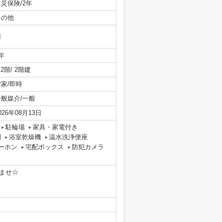
災保険/2年
その他
南
年
/ 2階/ 2階建
空家/即時
一般媒介/一般
026年08月13日
駐輪場
家具・家電付き
別
浴室乾燥機
温水洗浄便座
ーホン
宅配ボックス
防犯カメラ
ませ☆