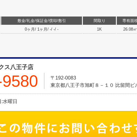
敷金/礼金/保証金/償却/敷引
間取り
専有面
0ヶ月/ 1ヶ月/ -/ -/ -
1K
26.08㎡
クス八王子店
-9580
〒192-0083
東京都八王子市旭町８－１０ 比留間ビル
休日:水曜日