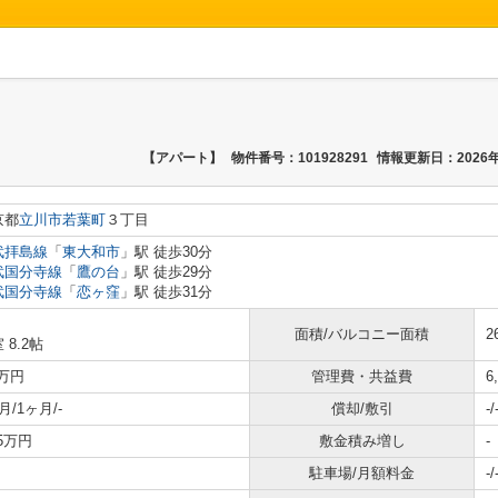
【アパート】
物件番号：101928291
情報更新日：2026年
京都
立川市
若葉町
３丁目
武拝島線
「
東大和市
」駅 徒歩30分
武国分寺線
「
鷹の台
」駅 徒歩29分
武国分寺線
「
恋ヶ窪
」駅 徒歩31分
面積/バルコニー面積
2
 8.2帖
8万円
管理費・共益費
6
月/1ヶ月/-
償却/敷引
-/
65万円
敷金積み増し
-
駐車場/月額料金
-/