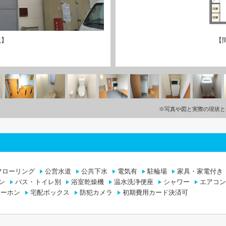
観】
【
※写真や図と実際の現状と
フローリング
公営水道
公共下水
電気有
駐輪場
家具・家電付き
ン
バス・トイレ別
浴室乾燥機
温水洗浄便座
シャワー
エアコン
ターホン
宅配ボックス
防犯カメラ
初期費用カード決済可