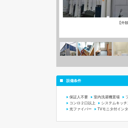
【外
設備条件
保証人不要
室内洗濯機置場
コンロ２口以上
システムキッチ
光ファイバー
TVモニタ付イン