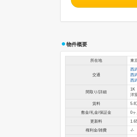
物件概要
所在地
東
西
交通
西
西
1K
間取り/詳細
洋室
賃料
5.
敷金/礼金/保証金
0ヶ
更新料
1.
権利金/雑費
-/-