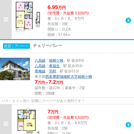
6.95
万
円
(管理費・共益費 3,500円)
敷：0ヶ月｜礼：8万円
所在階：2階
間取り：2LDK
面積：57.64㎡
チェリーバレー
賃貸｜アパート
八高線
「
箱根ケ崎
」駅 徒歩8分
八高線
「
東福生
」駅 徒歩45分
青梅線
「
羽村
」駅 徒歩51分
東京都
西多摩郡瑞穂町
大字箱根ケ崎
7
7.2
万円～
万円
築年数：築22年 ｜募集中：
2室
階数：2階建
バス・トイレ別☆ 近隣にスーパーがあり便利です！
7
万
円
(管理費・共益費 6,500円)
敷：0ヶ月｜礼：8.8万円
所在階：2階
間取り：1LDK