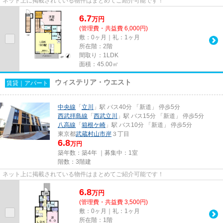
ネット上に掲載されている物件はまとめてご紹介可能です！
6.7
万
円
(管理費・共益費 6,000円)
敷：0ヶ月｜礼：1ヶ月
所在階：2階
間取り：1LDK
面積：45.00㎡
ウィステリア・ウエスト
賃貸｜アパート
中央線
「
立川
」駅 バス40分 「新道」 停歩5分
西武拝島線
「
西武立川
」駅 バス15分 「新道」 停歩5分
八高線
「
箱根ケ崎
」駅 バス10分 「新道」 停歩5分
東京都
武蔵村山市
岸
３丁目
6.8
万円
築年数：築4年 ｜募集中：
1室
階数：3階建
ネット上に掲載されている物件はまとめてご紹介可能です！
6.8
万
円
(管理費・共益費 3,500円)
敷：0ヶ月｜礼：1ヶ月
所在階：1階