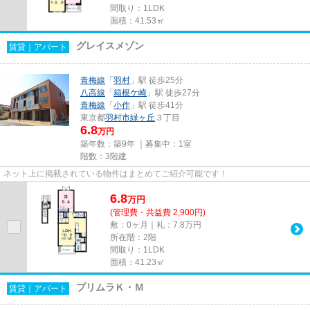
間取り：1LDK
面積：41.53㎡
グレイスメゾン
賃貸｜アパート
青梅線
「
羽村
」駅 徒歩25分
八高線
「
箱根ケ崎
」駅 徒歩27分
青梅線
「
小作
」駅 徒歩41分
東京都
羽村市
緑ヶ丘
３丁目
6.8
万円
築年数：築9年 ｜募集中：
1室
階数：3階建
ネット上に掲載されている物件はまとめてご紹介可能です！
6.8
万
円
(管理費・共益費 2,900円)
敷：0ヶ月｜礼：7.8万円
所在階：2階
間取り：1LDK
面積：41.23㎡
プリムラＫ・Ｍ
賃貸｜アパート