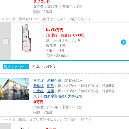
5.75
万円
築年数：築16年 ｜募集中：
1室
階数：2階建
ネット上に掲載されている物件はまとめてご紹介可能です！
5.75
万
円
(管理費・共益費 3,500円)
敷：0ヶ月｜礼：1ヶ月
所在階：1階
間取り：1R
面積：32.90㎡
アムールゆう
賃貸｜アパート
八高線
「
箱根ケ崎
」駅 徒歩11分
青梅線
「
昭島
」駅 バス28分 「瑞穂町役場」 停歩5分
中央線
「
立川
」駅 バス35分 「瑞穂町役場」 停歩5分
東京都
西多摩郡瑞穂町
大字石畑
6
万円
築年数：築17年 ｜募集中：
1室
階数：2階建
ネット上に掲載されている物件はまとめてご紹介可能です！