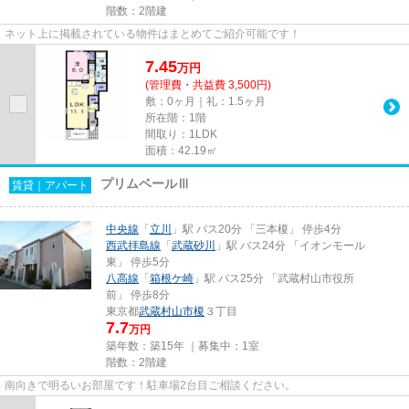
階数：2階建
ネット上に掲載されている物件はまとめてご紹介可能です！
7.45
万
円
(管理費・共益費 3,500円)
敷：0ヶ月｜礼：1.5ヶ月
所在階：1階
間取り：1LDK
面積：42.19㎡
プリムベールⅢ
賃貸｜アパート
中央線
「
立川
」駅 バス20分 「三本榎」 停歩4分
西武拝島線
「
武蔵砂川
」駅 バス24分 「イオンモール
東」 停歩5分
八高線
「
箱根ケ崎
」駅 バス25分 「武蔵村山市役所
前」 停歩8分
東京都
武蔵村山市
榎
３丁目
7.7
万円
築年数：築15年 ｜募集中：
1室
階数：2階建
南向きで明るいお部屋です！駐車場2台目ご相談ください。