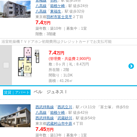
青梅線
「
羽村
」駅 徒歩18分
八高線
「
箱根ケ崎
」駅 徒歩24分
八高線
「
東福生
」駅 徒歩32分
東京都
羽村市
富士見平
２丁目
7.4
万円
築年数：築10年 ｜募集中：
1室
階数：3階建
浴室乾燥機ＴＶドアホン初期費用はクレジットカードでお支払可能
7.4
万
円
(管理費・共益費 2,900円)
敷：0ヶ月｜礼：8.4万円
所在階：2階
間取り：1LDK
面積：41.26㎡
ベル ジュネスⅠ
賃貸｜アパート
西武拝島線
「
西武立川
」駅 バス11分 「富士塚」 停歩5分
八高線
「
箱根ケ崎
」駅 徒歩42分
西武拝島線
「
武蔵砂川
」駅 徒歩54分
東京都
武蔵村山市
中原
４丁目
7.45
万円
築年数：築13年 ｜募集中：
1室