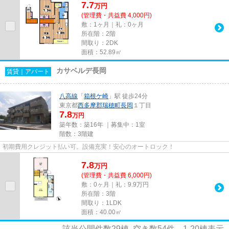
7.7
万
円
(管理費・共益費 4,000円)
敷：1ヶ月｜礼：0ヶ月
所在階：2階
間取り：2DK
面積：52.89㎡
カサベルデ長岡
賃貸｜アパート
八高線
「
箱根ケ崎
」駅 徒歩24分
東京都
西多摩郡瑞穂町
長岡
１丁目
7.8
万円
築年数：築16年 ｜募集中：
1室
階数：3階建
初期費用クレジット払い可。設備充実！安心のオートロック！
7.8
万
円
(管理費・共益費 6,000円)
敷：0ヶ月｜礼：9.9万円
所在階：3階
間取り：1LDK
面積：40.00㎡
該当公開件数
29
棟 空き数
54
件
1-20
棟表示