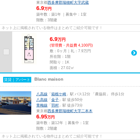
東京都
西多摩郡瑞穂町
大字武蔵
6.9
万円
築年数：築1年 ｜募集中：
1室
階数：3階建
ネット上に掲載されている物件はまとめてご紹介可能です！
6.9
万
円
(管理費・共益費 4,100円)
敷：0ヶ月｜礼：7.9万円
所在階：1階
間取り：1K
面積：27.02㎡
Blanc maison
賃貸｜アパート
八高線
「
箱根ケ崎
」駅 バス12分 「農協前」 停歩1分
八高線
「
金子
」駅 徒歩50分
青梅線
「
羽村
」駅 徒歩73分
東京都
西多摩郡瑞穂町
大字二本木
6.95
万円
築年数：築12年 ｜募集中：
1室
階数：2階建
ネット上に掲載されている物件はまとめてご紹介可能です！