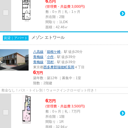
6
万
円
(管理費・共益費 3,000円)
敷：0ヶ月｜礼：1ヶ月
所在階：2階
間取り：1LDK
面積：42.46㎡
メゾン エトワール
賃貸｜アパート
八高線
「
箱根ケ崎
」駅 徒歩26分
青梅線
「
小作
」駅 徒歩39分
青梅線
「
羽村
」駅 徒歩39分
東京都
西多摩郡瑞穂町
長岡
４丁目
6
万円
築年数：築12年 ｜募集中：
1室
階数：2階建
敷金なし！バス・トイレ別！ウォークインクローゼット付き！
6
万
円
(管理費・共益費 3,500円)
敷：0ヶ月｜礼：7万円
所在階：1階
間取り：1R
面積：32.94㎡