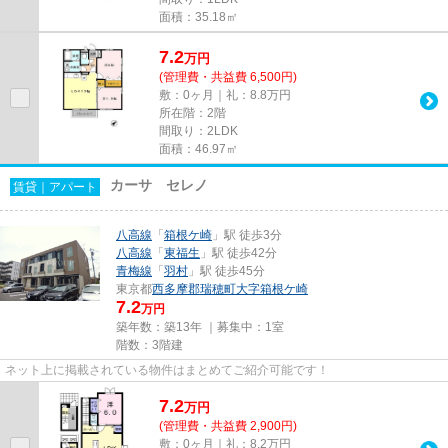
面積：35.18㎡
7.2
万
円
(管理費・共益費 6,500円)
敷：0ヶ月｜礼：8.8万円
所在階：2階
間取り：2LDK
面積：46.97㎡
カーサ セレノ
賃貸｜アパート
八高線
「
箱根ケ崎
」駅 徒歩3分
八高線
「
東福生
」駅 徒歩42分
青梅線
「
羽村
」駅 徒歩45分
東京都
西多摩郡瑞穂町
大字箱根ケ崎
7.2
万円
築年数：築13年 ｜募集中：
1室
階数：3階建
ネット上に掲載されている物件はまとめてご紹介可能です！
7.2
万
円
(管理費・共益費 2,900円)
敷：0ヶ月｜礼：8.2万円