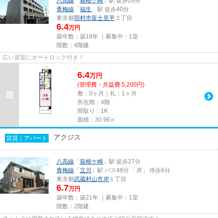
八高線
「
箱根ケ崎
」駅 徒歩26分
青梅線
「
福生
」駅 徒歩40分
東京都
羽村市
富士見平
２丁目
6.4
万円
築年数：築18年 ｜募集中：
1室
階数：4階建
広い居室にオートロック付き！
6.4
万
円
(管理費・共益費 5,200円)
敷：0ヶ月｜礼：1ヶ月
所在階：4階
間取り：1K
面積：30.96㎡
アクジス
賃貸｜アパート
八高線
「
箱根ケ崎
」駅 徒歩27分
青梅線
「
立川
」駅 バス48分 「岸」 停歩6分
東京都
武蔵村山市
岸
１丁目
6.7
万円
築年数：築21年 ｜募集中：
1室
階数：2階建