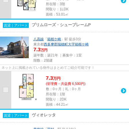
所在階：3階
間取り：1LDK
面積：53.01㎡
プリムローズ・シュープレームP
賃貸｜アパート
八高線
「
箱根ケ崎
」駅 徒歩3分
東京都
西多摩郡瑞穂町
大字箱根ケ崎
7.3
万円
築年数：築21年 ｜募集中：
1室
階数：2階建
ネット上に掲載されている物件はまとめてご紹介可能です！
7.3
万
円
(管理費・共益費 6,500円)
敷：0ヶ月｜礼：0ヶ月
所在階：1階
間取り：2DK
面積：44.21㎡
ヴィオレッタ
賃貸｜アパート