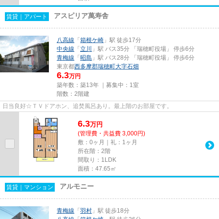
アスピリア萬寿舎
賃貸｜アパート
八高線
「
箱根ケ崎
」駅 徒歩17分
中央線
「
立川
」駅 バス35分 「瑞穂町役場」 停歩6分
青梅線
「
昭島
」駅 バス28分 「瑞穂町役場」 停歩6分
東京都
西多摩郡瑞穂町
大字石畑
6.3
万円
築年数：築13年 ｜募集中：
1室
階数：2階建
日当良好☆ＴＶドアホン、追焚風呂あり。最上階のお部屋です。
6.3
万
円
(管理費・共益費 3,000円)
敷：0ヶ月｜礼：1ヶ月
所在階：2階
間取り：1LDK
面積：47.65㎡
アルモニー
賃貸｜マンション
青梅線
「
羽村
」駅 徒歩18分