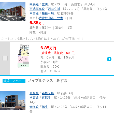
中央線
「
立川
」駅 バス30分 「薬師前」 停歩4分
西武拝島線
「
西武立川
」駅 バス17分 「薬師前」 停歩4分
八高線
「
箱根ケ崎
」駅 徒歩37分
東京都
武蔵村山市
三ツ木
３丁目
6.85
万円
築年数：築14年 ｜募集中：
1室
階数：2階建
ネット上に掲載されている物件はまとめてご紹介可能です！
6.85
万
円
(管理費・共益費 3,500円)
敷：0ヶ月｜礼：1.5ヶ月
所在階：1階
間取り：2DK
面積：45.89㎡
メイプルテラス みずほ
賃貸｜アパート
八高線
「
箱根ケ崎
」駅 徒歩14分
八高線
「
東福生
」駅 バス15分 「箱根ヶ崎駅東口」 停歩
14分
青梅線
「
福生
」駅 バス23分 「箱根ヶ崎駅東口」 停歩14
分