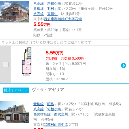
八高線
「
箱根ケ崎
」駅 徒歩10分
青梅線
「
羽村
」駅 バス25分 「箱根ヶ崎」 停歩10分
八高線
「
東福生
」駅 徒歩51分
東京都
西多摩郡瑞穂町
大字石畑
5.55
万円
築年数：築19年 ｜募集中：
1室
階数：2階建
ネット上に掲載されている物件はまとめてご紹介可能です！
5.55
万
円
(管理費・共益費 3,500円)
敷：0ヶ月｜礼：6.55万円
所在階：1階
間取り：1R
面積：32.90㎡
ヴィラ・アゼリア
賃貸｜アパート
青梅線
「
昭島
」駅 バス25分 「武蔵村山高校南」 停歩5分
八高線
「
箱根ケ崎
」駅 徒歩29分
西武拝島線
「
西武立川
」駅 バス16分 「武蔵村山高校
南」 停歩5分
東京都
武蔵村山市
中原
２丁目