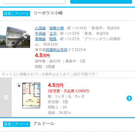
コーポラス小峰
賃貸｜アパート
八高線
「
箱根ケ崎
」駅 バス14分 「新道停」 停歩5分
中央線
「
立川
」駅 バス32分 「新道」 停歩5分
青梅線
「
昭島
」駅 バス27分 「グリーンタウン武蔵村
山」 停歩13分
東京都
武蔵村山市
岸
３丁目23-6
4.5
万円
築年数：築41年 ｜募集中：
1室
階数：2階建
ネット上に掲載されている物件はまとめてご紹介可能です！
4.5
万
円
(管理費・共益費 3,000円)
敷：1ヶ月｜礼：0ヶ月
所在階：1階
間取り：1K
面積：34.82㎡
アルドール
賃貸｜アパート