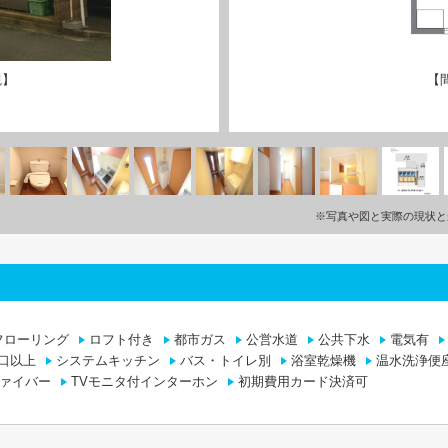
観】
【
※写真や図と実際の現状と
フローリング
ロフト付き
都市ガス
公営水道
公共下水
電気有
口以上
システムキッチン
バス・トイレ別
浴室乾燥機
温水洗浄便
ァイバー
TVモニタ付インターホン
初期費用カード決済可