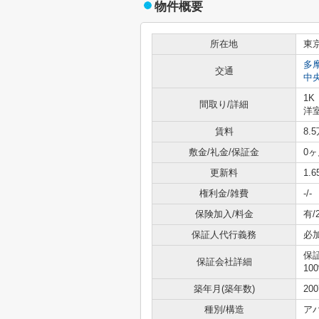
物件概要
所在地
東
多
交通
中
1K
間取り/詳細
洋室
賃料
8.
敷金/礼金/保証金
0ヶ
更新料
1.
権利金/雑費
-/-
保険加入/料金
有/
保証人代行義務
必
保
保証会社詳細
10
築年月(築年数)
20
種別/構造
ア