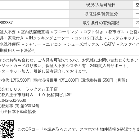
現況/入居可能日
取引態様/賃貸区分
883337
取引条件の有効期限
2
証人不要
室内洗濯機置場
フローリング
ロフト付き
都市ガス
公営
具・家電付き
IHクッキングヒーター
コンロ２口以上
システムキッチ
水洗浄便座
シャワー
エアコン
シューズボックス
CATV
光ファイ
期費用カード決済可
地でのお待ち合わせ、ご内見も可能ですので、お気軽にお問い合わせください
レジットカード取り扱い、保証人不要システム有、24時間入居サポート、
ンターネット加入、引越し業者紹介しております。
換代:1万6,500円 室内清掃費用:4万1,800円 環境維持費:550円（月額）
式会社ＬＵＸ ラックス八王子店
京都八王子市旭町８－１０ 比留間ビル3F
:042-631-9580
都知事 (3) 第95014号
公社)全日本不動産協会
このQRコードを読み取ることで、スマホでも物件情報を確認でき