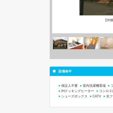
【外
設備条件
保証人不要
室内洗濯機置場
IHクッキングヒーター
コンロ２
シューズボックス
CATV
光フ