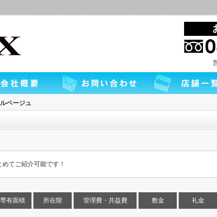
ルベージュ
とめてご紹介可能です！
専有面積
所在階
管理費・共益費
敷金
礼金