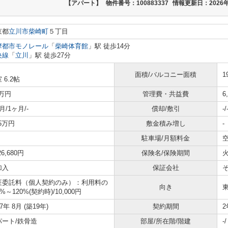
【アパート】
物件番号：100883337
情報更新日：2026年
京都
立川市
柴崎町
５丁目
摩都市モノレール
「
柴崎体育館
」駅 徒歩14分
央線
「
立川
」駅 徒歩27分
面積/バルコニー面積
1
 6.2帖
5万円
管理費・共益費
6
月/1ヶ月/-
償却/敷引
-/
65万円
敷金積み増し
-
駐車場/月額料金
空
26,680円
保険名/保険期間
火
加入
保証会社
証委託料（個人契約のみ）：利用料の
向き
0%～120%(契約時)/10,000円
07年 8月 (築19年)
契約期間
2
パート/鉄骨造
部屋/所在階/階建
-