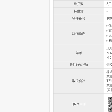
総戸数
8戸
特優賃
-
物件番号
100
保
家
設備条件
温
初
現
備考
ク
イ
条件(その他)
鍵交
株
東
取扱会社
TEL
東京
(
QRコード