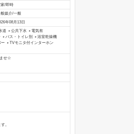
空家/即時
一般媒介/一般
026年08月13日
水道
公共下水
電気有
ン
バス・トイレ別
浴室乾燥機
バー
TVモニタ付インターホン
ませ☆
ます。