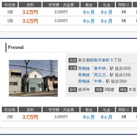
所在階
賃料
管理費・共益費
敷金
礼金
間取り
3.1
万円
0ヶ月
0ヶ月
1階
3,500円
1K
3.1
万円
0ヶ月
0ヶ月
1階
3,500円
1K
Freseal
東京都
昭島市
東町
５丁目
住所
交通
青梅線
「
東中神
」駅 徒歩10分
青梅線
「
西立川
」駅 徒歩13分
青梅線
「
中神
」駅 徒歩19分
築35年
2階建
木造
築年
階数
構造
所在階
賃料
管理費・共益費
敷金
礼金
間取り
3.7
万円
0ヶ月
0ヶ月
2階
3,000円
1R