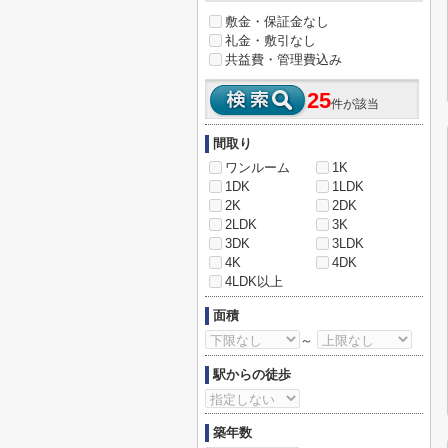
敷金・保証金なし
礼金・敷引なし
共益費・管理費込み
25
件が該当
間取り
ワンルーム
1K
1DK
1LDK
2K
2DK
2LDK
3K
3DK
3LDK
4K
4DK
4LDK以上
面積
～
駅からの徒歩
築年数