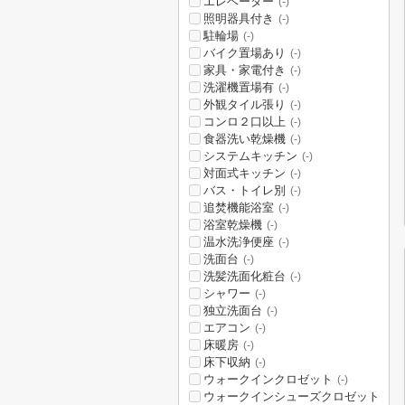
エレベーター
(-)
照明器具付き
(-)
駐輪場
(-)
バイク置場あり
(-)
家具・家電付き
(-)
洗濯機置場有
(-)
外観タイル張り
(-)
コンロ２口以上
(-)
食器洗い乾燥機
(-)
システムキッチン
(-)
対面式キッチン
(-)
バス・トイレ別
(-)
追焚機能浴室
(-)
浴室乾燥機
(-)
温水洗浄便座
(-)
洗面台
(-)
洗髪洗面化粧台
(-)
シャワー
(-)
独立洗面台
(-)
エアコン
(-)
床暖房
(-)
床下収納
(-)
ウォークインクロゼット
(-)
ウォークインシューズクロゼット