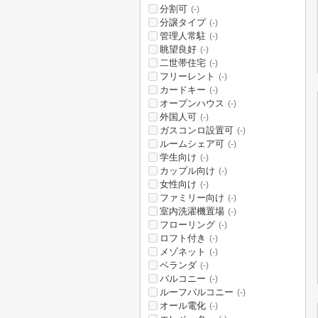
分割可
(-)
分譲タイプ
(-)
管理人常駐
(-)
眺望良好
(-)
二世帯住宅
(-)
フリーレント
(-)
カードキー
(-)
オープンハウス
(-)
外国人可
(-)
ガスコンロ設置可
(-)
ルームシェア可
(-)
学生向け
(-)
カップル向け
(-)
女性向け
(-)
ファミリー向け
(-)
室内洗濯機置場
(-)
フローリング
(-)
ロフト付き
(-)
メゾネット
(-)
ベランダ
(-)
バルコニー
(-)
ルーフバルコニー
(-)
オール電化
(-)