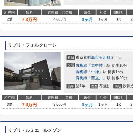
所在階
賃料
管理費・共益費
敷金
礼金
間取り
7.3
万円
0ヶ月
2階
4,000円
1ヶ月
1K
2
リブリ・フォルクローレ
東京都
昭島市
玉川町
３丁目
住所
交通
青梅線
「
東中神
」駅 徒歩10分
青梅線
「
中神
」駅 徒歩15分
青梅線
「
西立川
」駅 徒歩20分
築1年
3階建
鉄骨
築年
階数
構造
所在階
賃料
管理費・共益費
敷金
礼金
間取り
7.4
万円
0ヶ月
3階
3,000円
1ヶ月
1K
2
リブリ・ルミエールメゾン