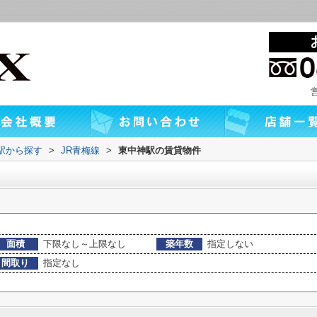
・駅から探す
>
JR青梅線
>
東中神駅の賃貸物件
面積
下限なし～上限なし
築年数
指定しない
間取り
指定なし