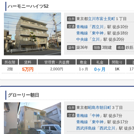
ハーモニーハイツ52
東京都
立川市
富士見町
１丁目
住所
交通
青梅線
「
西立川
」駅 徒歩10分
青梅線
「
東中神
」駅 徒歩18分
中央線
「
立川
」駅 徒歩20分
築36年
3階建
鉄筋
築年
階数
構造
所在階
賃料
管理費・共益費
敷金
礼金
間取り
5
万円
0ヶ月
2階
2,000円
1ヶ月
1K
17
グローリー朝日
東京都
昭島市
朝日町
３丁目
住所
交通
青梅線
「
中神
」駅 徒歩7分
青梅線
「
東中神
」駅 徒歩17分
西武拝島線
「
西武立川
」駅 徒歩3