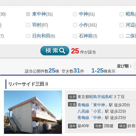
東中神
中神
昭島
(30)
(31)
(61)
羽村
小作
河辺
)
(87)
(161)
日向和田
石神前
二俣
(7)
(6)
(3)
25
件が該当
並び順：
25
31
1-25
該当公開件数
棟 空き数
件
棟表示
リバーサイド三田Ⅱ
東京都
昭島市
福島町
３丁目
住所
交通
青梅線
「
東中神
」駅 徒歩20分
八高線
「
小宮
」駅 徒歩22分
青梅線
「
中神
」駅 徒歩23分
築40年
2階建
鉄骨
築年
階数
構造