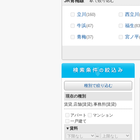
JR青梅線
駅で絞り込む
立川
西立川
(160)
牛浜
福生
(47)
(83
青梅
宮ノ平
(37)
種別で絞り込む
現在の種別
賃貸,店舗(賃貸),事務所(賃貸)
アパート
マンション
一戸建て
▼賃料
～