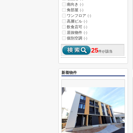
南向き
(-)
角部屋
(-)
ワンフロア
(-)
高層ビル
(-)
飲食店可
(-)
居抜物件
(-)
個別空調
(-)
25
件が該当
新着物件