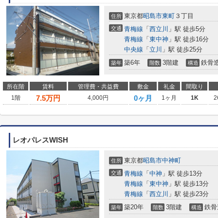
東京都
昭島市
東町
３丁目
住所
交通
青梅線
「
西立川
」駅 徒歩5分
青梅線
「
東中神
」駅 徒歩16分
中央線
「
立川
」駅 徒歩25分
築6年
3階建
鉄骨
築年
階数
構造
所在階
賃料
管理費・共益費
敷金
礼金
間取り
7.5
万円
0ヶ月
1階
4,000円
1ヶ月
1K
2
レオパレスWISH
東京都
昭島市
中神町
住所
交通
青梅線
「
中神
」駅 徒歩13分
青梅線
「
東中神
」駅 徒歩13分
青梅線
「
西立川
」駅 徒歩23分
築20年
3階建
鉄骨
築年
階数
構造