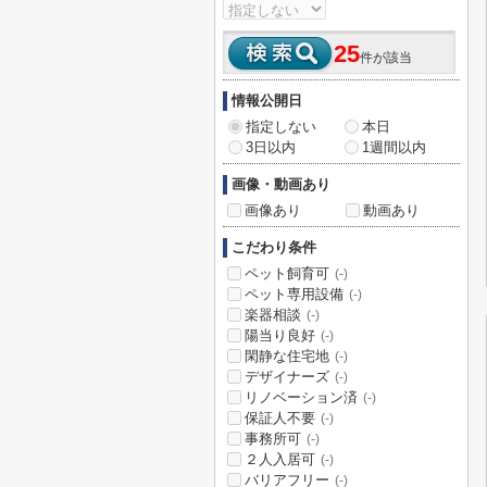
25
件が該当
情報公開日
指定しない
本日
3日以内
1週間以内
画像・動画あり
画像あり
動画あり
こだわり条件
ペット飼育可
(-)
ペット専用設備
(-)
楽器相談
(-)
陽当り良好
(-)
閑静な住宅地
(-)
デザイナーズ
(-)
リノベーション済
(-)
保証人不要
(-)
事務所可
(-)
２人入居可
(-)
バリアフリー
(-)