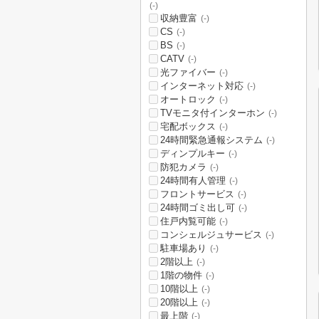
(-)
収納豊富
(-)
CS
(-)
BS
(-)
CATV
(-)
光ファイバー
(-)
インターネット対応
(-)
オートロック
(-)
TVモニタ付インターホン
(-)
宅配ボックス
(-)
24時間緊急通報システム
(-)
ディンプルキー
(-)
防犯カメラ
(-)
24時間有人管理
(-)
フロントサービス
(-)
24時間ゴミ出し可
(-)
住戸内覧可能
(-)
コンシェルジュサービス
(-)
駐車場あり
(-)
2階以上
(-)
1階の物件
(-)
10階以上
(-)
20階以上
(-)
最上階
(-)