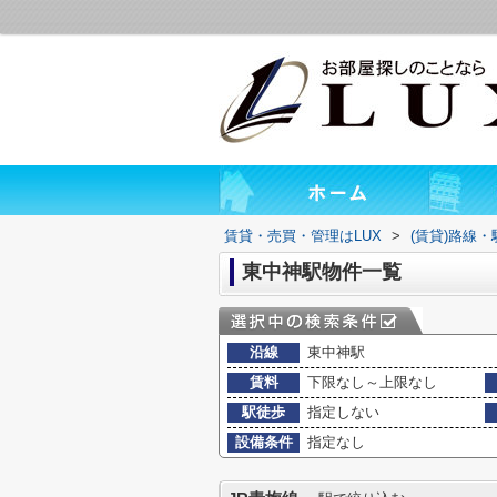
賃貸・売買・管理はLUX
>
(賃貸)路線
東中神駅物件一覧
沿線
東中神駅
賃料
下限なし～上限なし
駅徒歩
指定しない
設備条件
指定なし