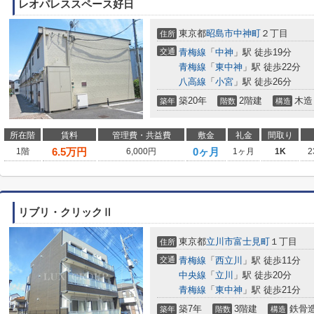
レオパレススペース好日
東京都
昭島市
中神町
２丁目
住所
交通
青梅線
「
中神
」駅 徒歩19分
青梅線
「
東中神
」駅 徒歩22分
八高線
「
小宮
」駅 徒歩26分
築20年
2階建
木造
築年
階数
構造
所在階
賃料
管理費・共益費
敷金
礼金
間取り
6.5
万円
0ヶ月
1階
6,000円
1ヶ月
1K
2
リブリ・クリックⅡ
東京都
立川市
富士見町
１丁目
住所
交通
青梅線
「
西立川
」駅 徒歩11分
中央線
「
立川
」駅 徒歩20分
青梅線
「
東中神
」駅 徒歩21分
築7年
3階建
鉄骨
築年
階数
構造