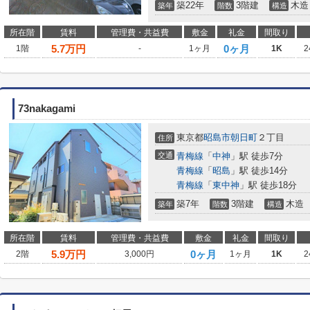
築22年
3階建
木造
築年
階数
構造
所在階
賃料
管理費・共益費
敷金
礼金
間取り
5.7
万円
0ヶ月
1階
-
1ヶ月
1K
2
73nakagami
東京都
昭島市
朝日町
２丁目
住所
交通
青梅線
「
中神
」駅 徒歩7分
青梅線
「
昭島
」駅 徒歩14分
青梅線
「
東中神
」駅 徒歩18分
築7年
3階建
木造
築年
階数
構造
所在階
賃料
管理費・共益費
敷金
礼金
間取り
5.9
万円
0ヶ月
2階
3,000円
1ヶ月
1K
2