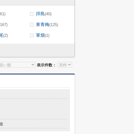
拝島
(61)
(40)
東青梅
(167)
(125)
尾
軍畑
(2)
(1)
表示件数：
造