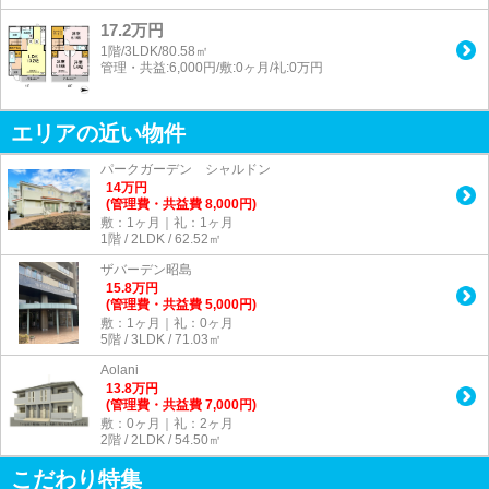
17.2万円
1階/3LDK/80.58㎡
管理・共益:6,000円/敷:0ヶ月/礼:0万円
エリアの近い物件
パークガーデン シャルドン
14
万
円
(管理費・共益費 8,000円)
敷：1ヶ月｜礼：1ヶ月
1階 / 2LDK / 62.52㎡
ザバーデン昭島
15.8
万
円
(管理費・共益費 5,000円)
敷：1ヶ月｜礼：0ヶ月
5階 / 3LDK / 71.03㎡
Aolani
13.8
万
円
(管理費・共益費 7,000円)
敷：0ヶ月｜礼：2ヶ月
2階 / 2LDK / 54.50㎡
こだわり特集