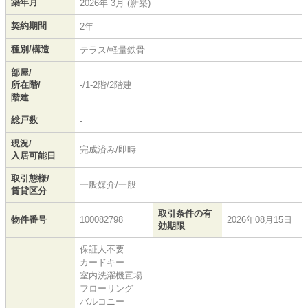
築年月
2026年 3月 (新築)
契約期間
2年
種別/構造
テラス/軽量鉄骨
部屋/
所在階/
-/1-2階/2階建
階建
総戸数
-
現況/
完成済み/即時
入居可能日
取引態様/
一般媒介/一般
賃貸区分
取引条件の有
物件番号
100082798
2026年08月15日
効期限
保証人不要
カードキー
室内洗濯機置場
フローリング
バルコニー