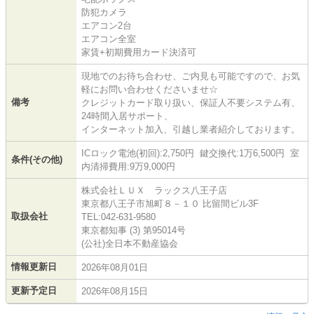
防犯カメラ
エアコン2台
エアコン全室
家賃+初期費用カード決済可
現地でのお待ち合わせ、ご内見も可能ですので、お気
軽にお問い合わせくださいませ☆
備考
クレジットカード取り扱い、保証人不要システム有、
24時間入居サポート、
インターネット加入、引越し業者紹介しております。
ICロック電池(初回):2,750円 鍵交換代:1万6,500円 室
条件(その他)
内清掃費用:9万9,000円
株式会社ＬＵＸ ラックス八王子店
東京都八王子市旭町８－１０ 比留間ビル3F
取扱会社
TEL:042-631-9580
東京都知事 (3) 第95014号
(公社)全日本不動産協会
情報更新日
2026年08月01日
更新予定日
2026年08月15日