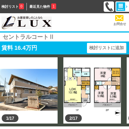
0
1
検討リスト
最近見た物件
お問合せ
セントラルコートⅡ
賃料
16.4
万円
検討リストに追加
1/17
2/17