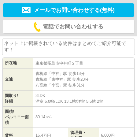
メールでお問い合わせする(無料)
電話でお問い合わせする
ネット上に掲載されている物件はまとめてご紹介可能で
す！
所在地
東京都
昭島市
中神町
２丁目
青梅線
「
中神
」駅 徒歩18分
交通
青梅線
「
東中神
」駅 徒歩20分
八高線
「
小宮
」駅 徒歩31分
間取り/
3LDK
詳細
洋室 6.0帖
/
LDK 13.1帖
/
洋室 5.5帖 2室
面積/
バルコニー面
80.14㎡/-
積
管理費・
賃料
16.4万円
6,000円