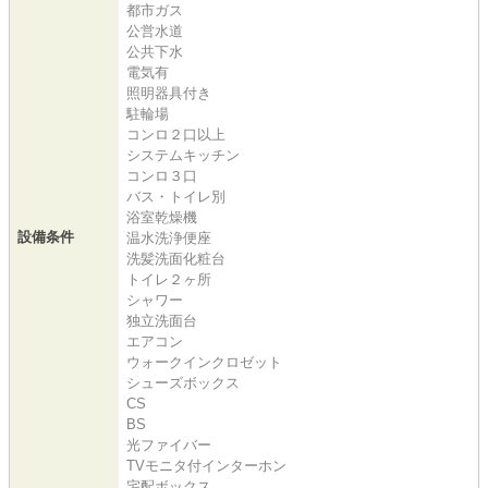
都市ガス
公営水道
公共下水
電気有
照明器具付き
駐輪場
コンロ２口以上
システムキッチン
コンロ３口
バス・トイレ別
浴室乾燥機
設備条件
温水洗浄便座
洗髪洗面化粧台
トイレ２ヶ所
シャワー
独立洗面台
エアコン
ウォークインクロゼット
シューズボックス
CS
BS
光ファイバー
TVモニタ付インターホン
宅配ボックス