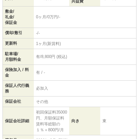
共益費
敷金/
礼金/
0ヶ月/0万円/-
保証金
償却/敷引
-/-
更新料
1ヶ月(新賃料)
駐車場/
有/8,800円 (税込)
月額料金
保険加入 / 料
有 / -
金
保証人代行義
必加入
務
保証会社
その他
初回保証料35000
円、月額保証料
保証会社詳細
向き
東
賃料等総額の
１％＋800円/月