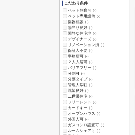
こだわり条件
ペット飼育可
(-)
ペット専用設備
(-)
楽器相談
(-)
陽当り良好
(-)
閑静な住宅地
(-)
デザイナーズ
(-)
リノベーション済
(-)
保証人不要
(-)
事務所可
(-)
２人入居可
(-)
バリアフリー
(-)
分割可
(-)
分譲タイプ
(-)
管理人常駐
(-)
眺望良好
(-)
二世帯住宅
(-)
フリーレント
(-)
カードキー
(-)
オープンハウス
(-)
外国人可
(-)
ガスコンロ設置可
(-)
ルームシェア可
(-)