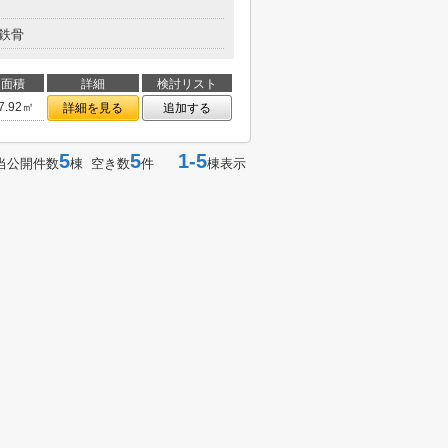
鉄骨
面積
詳細
検討リスト
7.92㎡
詳細を見る
追加する
5
5
1-5
当公開件数
棟 空き数
件
棟表示