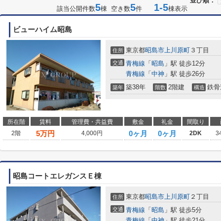
並び順：
5
5
1-5
該当公開件数
棟 空き数
件
棟表示
ビューハイム昭島
東京都
昭島市
上川原町
３丁目
住所
交通
青梅線
「
昭島
」駅 徒歩12分
青梅線
「
中神
」駅 徒歩26分
築38年
2階建
鉄骨
築年
階数
構造
所在階
賃料
管理費・共益費
敷金
礼金
間取り
5
万円
0ヶ月
0ヶ月
2階
4,000円
2DK
3
昭島コートエレガンスＥ棟
東京都
昭島市
上川原町
２丁目
住所
交通
青梅線
「
昭島
」駅 徒歩5分
青梅線
「
中神
」駅 徒歩21分