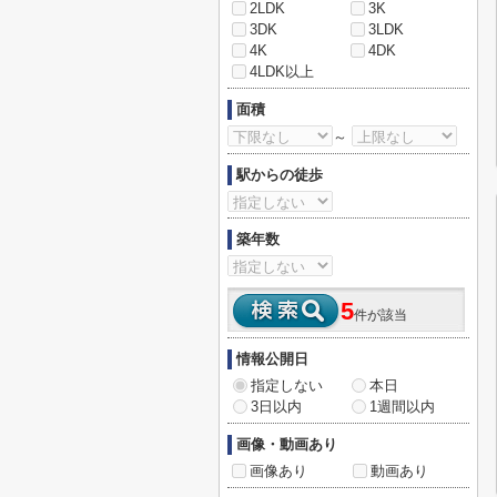
2LDK
3K
3DK
3LDK
4K
4DK
4LDK以上
面積
～
駅からの徒歩
築年数
5
件が該当
情報公開日
指定しない
本日
3日以内
1週間以内
画像・動画あり
画像あり
動画あり