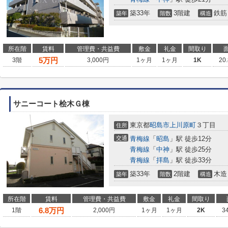
築33年
3階建
鉄筋
築年
階数
構造
所在階
賃料
管理費・共益費
敷金
礼金
間取り
5
万円
3階
3,000円
1ヶ月
1ヶ月
1K
20
サニーコート桧木Ｇ棟
東京都
昭島市
上川原町
３丁目
住所
交通
青梅線
「
昭島
」駅 徒歩12分
青梅線
「
中神
」駅 徒歩25分
青梅線
「
拝島
」駅 徒歩33分
築33年
2階建
木造
築年
階数
構造
所在階
賃料
管理費・共益費
敷金
礼金
間取り
6.8
万円
1階
2,000円
1ヶ月
1ヶ月
2K
3