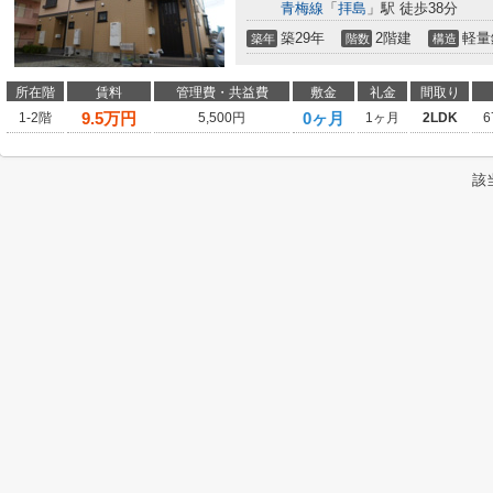
青梅線
「
拝島
」駅 徒歩38分
築29年
2階建
軽量
築年
階数
構造
所在階
賃料
管理費・共益費
敷金
礼金
間取り
9.5
万円
0ヶ月
1-2階
5,500円
1ヶ月
2LDK
6
該