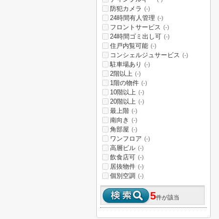
防犯カメラ
(-)
24時間有人管理
(-)
フロントサービス
(-)
24時間ゴミ出し可
(-)
住戸内覧可能
(-)
コンシェルジュサービス
(-)
駐車場あり
(-)
2階以上
(-)
1階の物件
(-)
10階以上
(-)
20階以上
(-)
最上階
(-)
南向き
(-)
角部屋
(-)
ワンフロア
(-)
高層ビル
(-)
飲食店可
(-)
居抜物件
(-)
個別空調
(-)
5
件が該当