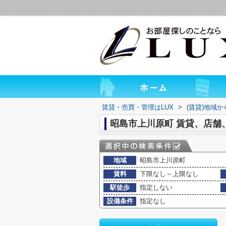
賃貸・売買・管理はLUX
>
(賃貸)地域
昭島市上川原町 賃貸、店舗
地域
昭島市上川原町
賃料
下限なし～上限なし
駅徒歩
指定しない
設備条件
指定なし