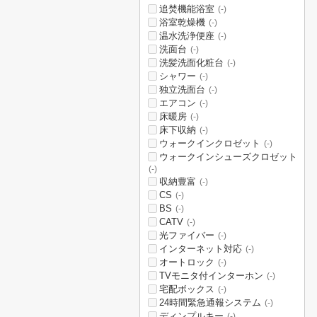
追焚機能浴室
(-)
浴室乾燥機
(-)
温水洗浄便座
(-)
洗面台
(-)
洗髪洗面化粧台
(-)
シャワー
(-)
独立洗面台
(-)
エアコン
(-)
床暖房
(-)
床下収納
(-)
ウォークインクロゼット
(-)
ウォークインシューズクロゼット
(-)
収納豊富
(-)
CS
(-)
BS
(-)
CATV
(-)
光ファイバー
(-)
インターネット対応
(-)
オートロック
(-)
TVモニタ付インターホン
(-)
宅配ボックス
(-)
24時間緊急通報システム
(-)
ディンプルキー
(-)