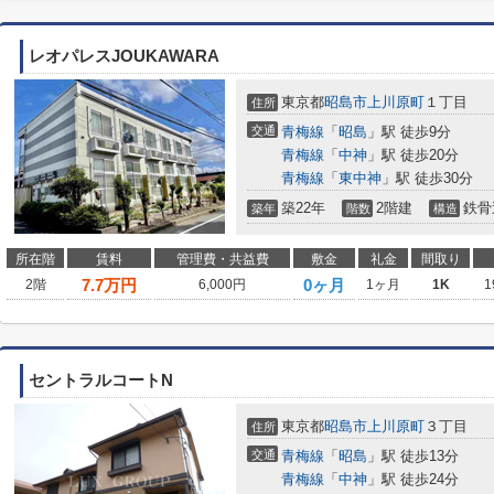
レオパレスJOUKAWARA
東京都
昭島市
上川原町
１丁目
住所
交通
青梅線
「
昭島
」駅 徒歩9分
青梅線
「
中神
」駅 徒歩20分
青梅線
「
東中神
」駅 徒歩30分
築22年
2階建
鉄骨
築年
階数
構造
所在階
賃料
管理費・共益費
敷金
礼金
間取り
7.7
万円
0ヶ月
2階
6,000円
1ヶ月
1K
1
セントラルコートN
東京都
昭島市
上川原町
３丁目
住所
交通
青梅線
「
昭島
」駅 徒歩13分
青梅線
「
中神
」駅 徒歩24分