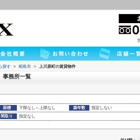
から探す
>
昭島市
>
上川原町の賃貸物件
、事務所一覧
面積
下限なし～上限なし
築年数
指定しない
間取り
指定なし