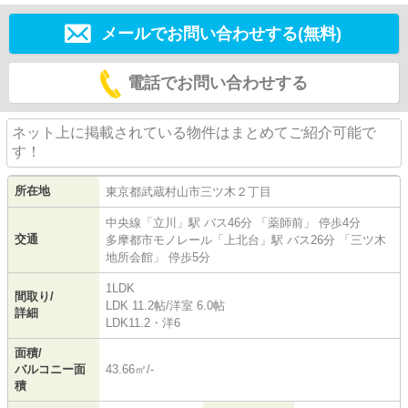
メールでお問い合わせする(無料)
電話でお問い合わせする
ネット上に掲載されている物件はまとめてご紹介可能で
す！
所在地
東京都
武蔵村山市
三ツ木
２丁目
中央線
「
立川
」駅 バス46分 「薬師前」 停歩4分
交通
多摩都市モノレール
「
上北台
」駅 バス26分 「三ツ木
地所会館」 停歩5分
1LDK
間取り/
LDK 11.2帖
/
洋室 6.0帖
詳細
LDK11.2・洋6
面積/
バルコニー面
43.66㎡/-
積