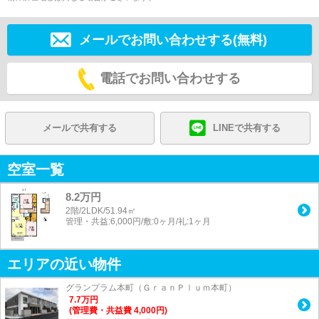
メールでお問い合わせする(無料)
電話でお問い合わせする
メールで共有する
LINEで共有する
空室一覧
8.2万円
2階/2LDK/51.94㎡
管理・共益:6,000円/敷:0ヶ月/礼:1ヶ月
エリアの近い物件
グランプラム本町（ＧｒａｎＰｌｕｍ本町）
7.7
万
円
(管理費・共益費 4,000円)