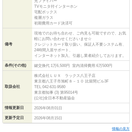
光ファイバー
TVモニタ付インターホン
宅配ボックス
複層ガラス
初期費用カード決済可
現地でのお待ち合わせ、ご内見も可能ですので、お気
軽にお問い合わせくださいませ☆
備考
クレジットカード取り扱い、保証人不要システム有、
24時間入居サポート、
インターネット加入、引越し業者紹介しております。
条件(その他)
鍵交換代:1万6,500円 室内清掃費用:6万500円
株式会社ＬＵＸ ラックス八王子店
東京都八王子市旭町８－１０ 比留間ビル3F
取扱会社
TEL:042-631-9580
東京都知事 (3) 第95014号
(公社)全日本不動産協会
情報更新日
2026年08月01日
更新予定日
2026年08月15日
情報の見方