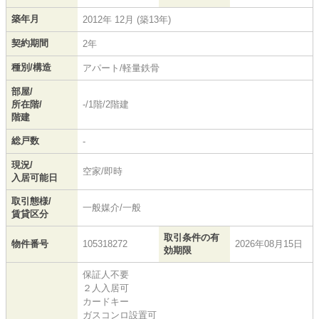
築年月
2012年 12月 (築13年)
契約期間
2年
種別/構造
アパート/軽量鉄骨
部屋/
所在階/
-/1階/2階建
階建
総戸数
-
現況/
空家/即時
入居可能日
取引態様/
一般媒介/一般
賃貸区分
取引条件の有
物件番号
105318272
2026年08月15日
効期限
保証人不要
２人入居可
カードキー
ガスコンロ設置可