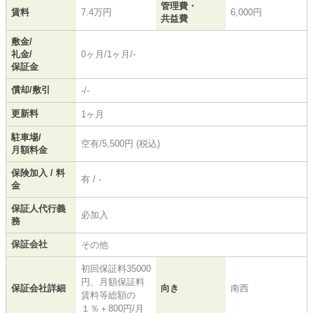
管理費・
賃料
7.4万円
6,000円
共益費
敷金/
礼金/
0ヶ月/1ヶ月/-
保証金
償却/敷引
-/-
更新料
1ヶ月
駐車場/
空有/5,500円 (税込)
月額料金
保険加入 / 料
有 / -
金
保証人代行義
必加入
務
保証会社
その他
初回保証料35000
円、月額保証料
保証会社詳細
向き
南西
賃料等総額の
１％＋800円/月