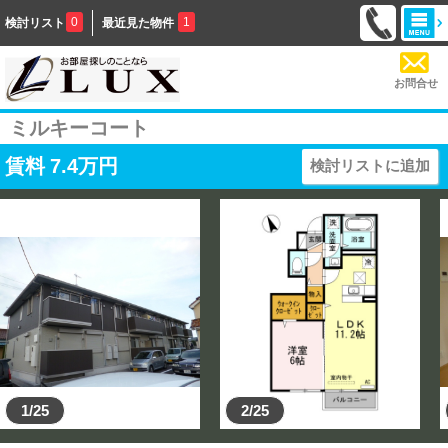
0
1
検討リスト
最近見た物件
お問合せ
ミルキーコート
賃料
7.4
万円
検討リストに追加
1/25
2/25