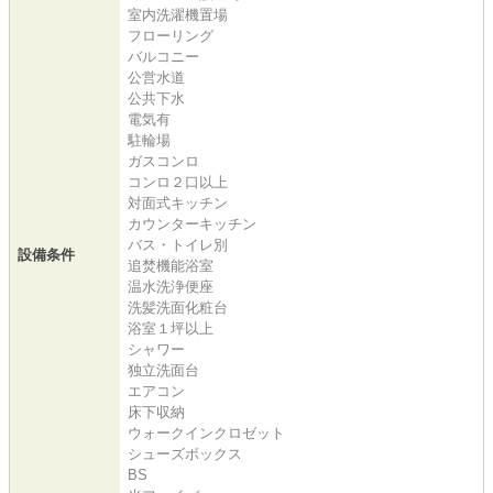
室内洗濯機置場
フローリング
バルコニー
公営水道
公共下水
電気有
駐輪場
ガスコンロ
コンロ２口以上
対面式キッチン
カウンターキッチン
バス・トイレ別
設備条件
追焚機能浴室
温水洗浄便座
洗髪洗面化粧台
浴室１坪以上
シャワー
独立洗面台
エアコン
床下収納
ウォークインクロゼット
シューズボックス
BS