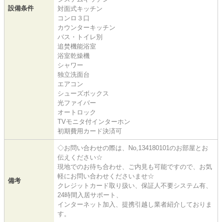
設備条件
対面式キッチン
コンロ３口
カウンターキッチン
バス・トイレ別
追焚機能浴室
浴室乾燥機
シャワー
独立洗面台
エアコン
シューズボックス
光ファイバー
オートロック
TVモニタ付インターホン
初期費用カード決済可
◇お問い合わせの際は、No,134180101のお部屋とお
伝えください☆
現地でのお待ち合わせ、ご内見も可能ですので、お気
軽にお問い合わせくださいませ☆
備考
クレジットカード取り扱い、保証人不要システム有、
24時間入居サポート、
インターネット加入、提携引越し業者紹介しておりま
す。