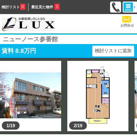
0
1
検討リスト
最近見た物件
お問合せ
ニューノース参番館
賃料
8.8
万円
検討リストに追加
1/19
2/19