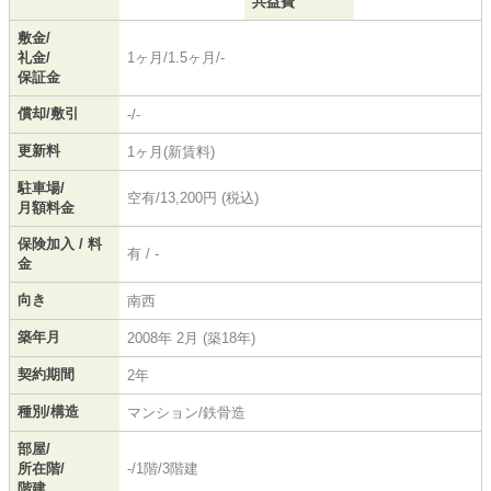
共益費
敷金/
礼金/
1ヶ月/1.5ヶ月/-
保証金
償却/敷引
-/-
更新料
1ヶ月(新賃料)
駐車場/
空有/13,200円 (税込)
月額料金
保険加入 / 料
有 / -
金
向き
南西
築年月
2008年 2月 (築18年)
契約期間
2年
種別/構造
マンション/鉄骨造
部屋/
所在階/
-/1階/3階建
階建