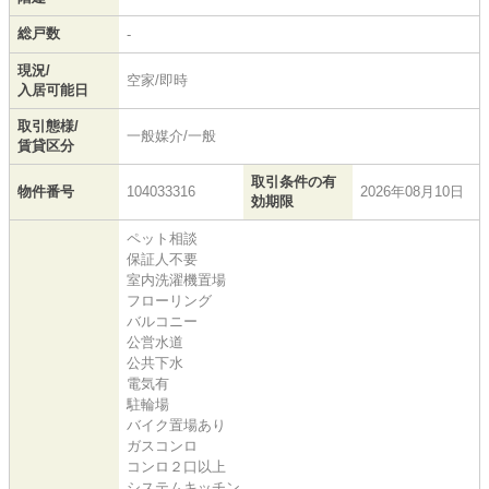
総戸数
-
現況/
空家/即時
入居可能日
取引態様/
一般媒介/一般
賃貸区分
取引条件の有
物件番号
104033316
2026年08月10日
効期限
ペット相談
保証人不要
室内洗濯機置場
フローリング
バルコニー
公営水道
公共下水
電気有
駐輪場
バイク置場あり
ガスコンロ
コンロ２口以上
システムキッチン