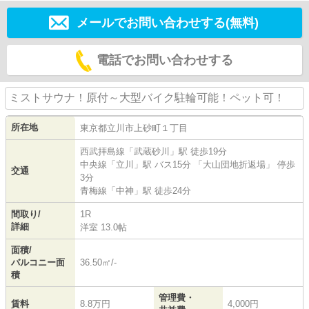
メールでお問い合わせする(無料)
電話でお問い合わせする
ミストサウナ！原付～大型バイク駐輪可能！ペット可！
所在地
東京都
立川市
上砂町
１丁目
西武拝島線
「
武蔵砂川
」駅 徒歩19分
中央線
「
立川
」駅 バス15分 「大山団地折返場」 停歩
交通
3分
青梅線
「
中神
」駅 徒歩24分
間取り/
1R
詳細
洋室 13.0帖
面積/
バルコニー面
36.50㎡/-
積
管理費・
賃料
8.8万円
4,000円