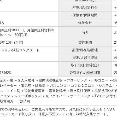
駐車場/月額料金
-/
保険名/保険期間
-/
加入
保証会社
回保証料18000円、月額保証料賃料等
向き
の１％＋800円/月
26年 10月 (予定)
契約期間
2
ンション/鉄筋コンクリート
部屋/所在階/階建
-
現況/入居可能日
未
取引態様/賃貸区分
181623
取引条件の有効期限
2
証人不要
２人入居可
室内洗濯機置場
フローリング
バルコニー
都
レベーター
電気有
駐輪場
ガスコンロ
コンロ２口以上
システムキ
ス・トイレ別
追焚機能浴室
浴室乾燥機
温水洗浄便座
洗髪洗面化粧
アコン
シューズボックス
光ファイバー
オートロック
TVモニタ付イ
期費用カード決済可
地でのお待ち合わせ、ご内見も可能ですので、お気軽にお問い合わせください
レジットカード取り扱い、保証人不要システム有、24時間入居サポート、