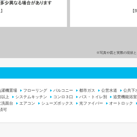
観】
【
※写真や図と実際の現状と
洗濯機置場
フローリング
バルコニー
都市ガス
公営水道
公共下
口以上
システムキッチン
コンロ３口
バス・トイレ別
追焚機能浴室
立洗面台
エアコン
シューズボックス
光ファイバー
オートロック
済可