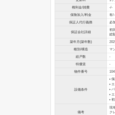
権利金/雑費
-/-
保険加入/料金
有/-
保証人代行義務
必
初
保証会社詳細
総額
築年月(築年数)
20
種別/構造
マ
総戸数
-
特優賃
-
物件番号
104
保
エ
バ
設備条件
エ
初
現
備考
ク