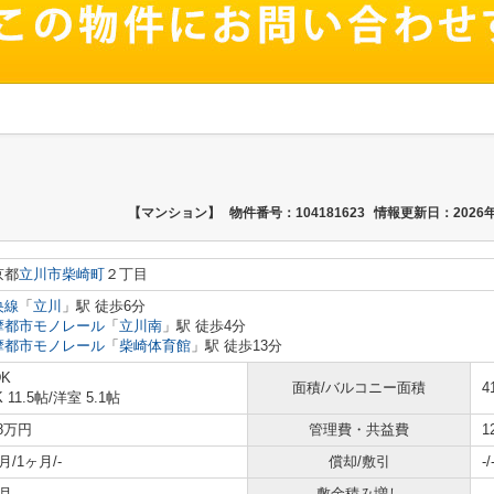
【マンション】
物件番号：104181623
情報更新日：2026年
京都
立川市
柴崎町
２丁目
央線
「
立川
」駅 徒歩6分
摩都市モノレール
「
立川南
」駅 徒歩4分
摩都市モノレール
「
柴崎体育館
」駅 徒歩13分
DK
面積/バルコニー面積
4
 11.5帖
/
洋室 5.1帖
.8万円
管理費・共益費
1
月/1ヶ月/-
償却/敷引
-/
月
敷金積み増し
-