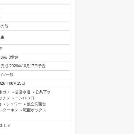
-
-
その他
北東
年
/ 3階/ 8階建
完成/2026年10月17日予定
仲介/一般
026年08月15日
市ガス
公営水道
公共下水
ッチン
コンロ３口
台
シャワー
独立洗面台
ンターホン
宅配ボックス
ませ☆