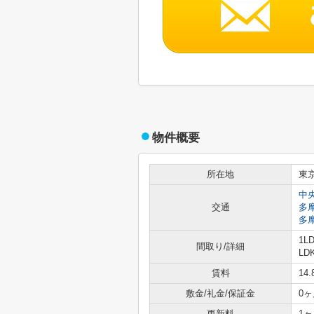
物件概要
所在地
東
中
交通
多
多
1L
間取り/詳細
LDK
賃料
14
敷金/礼金/保証金
0ヶ
更新料
1ヶ