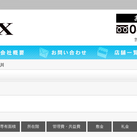
川
！
専有面積
所在階
管理費・共益費
敷金
礼金