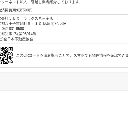
ンターネット加入、引越し業者紹介しております。
清掃費用:6万500円
式会社ＬＵＸ ラックス八王子店
京都八王子市旭町８－１０ 比留間ビル3F
:042-631-9580
都知事 (3) 第95014号
公社)全日本不動産協会
このQRコードを読み取ることで、スマホでも物件情報を確認でき