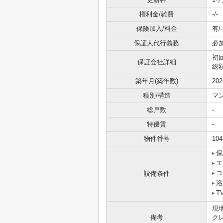
権利金/雑費
-/-
保険加入/料金
有/-
保証人代行義務
必
初
保証会社詳細
総額
築年月(築年数)
20
種別/構造
マ
総戸数
-
特優賃
-
物件番号
104
保
エ
コ
設備条件
浴
T
現
備考
ク