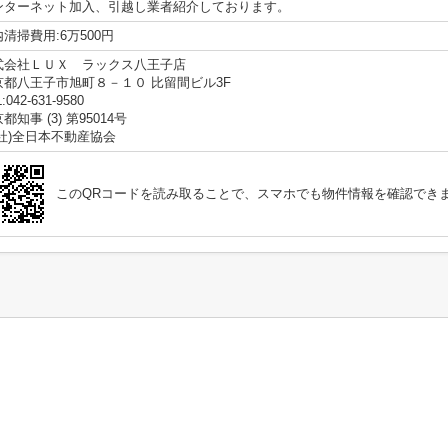
ンターネット加入、引越し業者紹介しております。
清掃費用:6万500円
式会社ＬＵＸ ラックス八王子店
京都八王子市旭町８－１０ 比留間ビル3F
:042-631-9580
都知事 (3) 第95014号
公社)全日本不動産協会
このQRコードを読み取ることで、スマホでも物件情報を確認でき