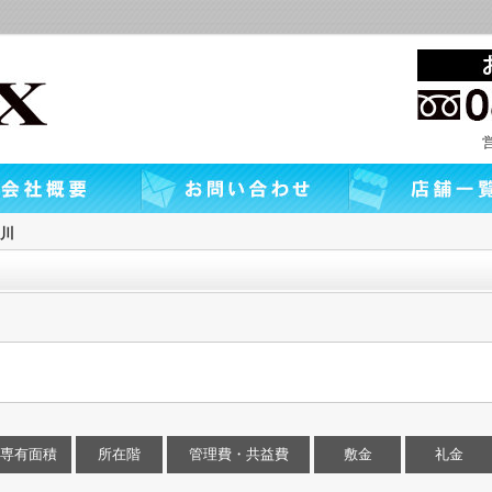
川
！
専有面積
所在階
管理費・共益費
敷金
礼金