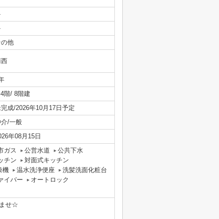
-
-
その他
南西
年
/ 4階/ 8階建
完成/2026年10月17日予定
仲介/一般
026年08月15日
市ガス
公営水道
公共下水
ッチン
対面式キッチン
燥機
温水洗浄便座
洗髪洗面化粧台
ァイバー
オートロック
ませ☆