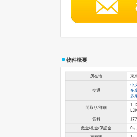
物件概要
所在地
東
中
交通
多
多
1L
間取り/詳細
LD
賃料
17
敷金/礼金/保証金
0ヶ
更新料
1ヶ