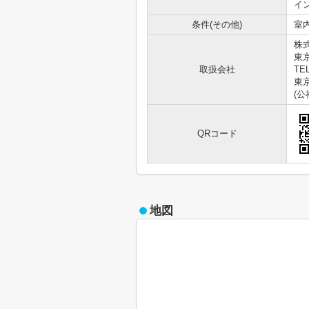
イ
条件(その他)
室内
株
東
取扱会社
TEL
東京
(
QRコード
地図