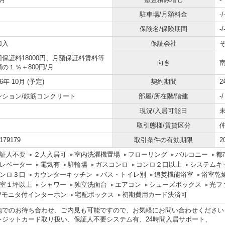
駐車場/月額料金
-/
保険名/保険期間
-/
加入
保証会社
回保証料18000円、月額保証料賃料等
向き
の１％＋800円/月
26年 10月 (予定)
契約期間
2
ンション/鉄筋コンクリート
部屋/所在階/階建
-
現況/入居可能日
未
取引態様/賃貸区分
179179
取引条件の有効期限
2
証人不要
２人入居可
室内洗濯機置場
フローリング
バルコニー
都
レベーター
電気有
駐輪場
ガスコンロ
コンロ２口以上
システムキ
ンロ３口
カウンターキッチン
バス・トイレ別
追焚機能浴室
浴室乾
室１坪以上
シャワー
独立洗面台
エアコン
シューズボックス
光フ
Vモニタ付インターホン
宅配ボックス
初期費用カード決済可
地でのお待ち合わせ、ご内見も可能ですので、お気軽にお問い合わせください
レジットカード取り扱い、保証人不要システム有、24時間入居サポート、