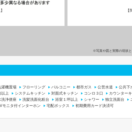
観】
【
※写真や図と実際の現状と
洗濯機置場
フローリング
バルコニー
都市ガス
公営水道
公共下
口以上
システムキッチン
対面式キッチン
コンロ３口
カウンターキ
水洗浄便座
洗髪洗面化粧台
浴室１坪以上
シャワー
独立洗面台
TVモニタ付インターホン
宅配ボックス
初期費用カード決済可