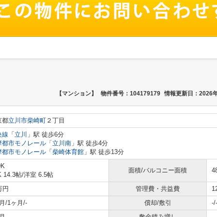
【マンション】
物件番号：104179179
情報更新日：2026年
京都
立川市
柴崎町
２丁目
央線
「
立川
」駅 徒歩6分
摩都市モノレール
「
立川南
」駅 徒歩4分
摩都市モノレール
「
柴崎体育館
」駅 徒歩13分
DK
面積/バルコニー面積
4
K 14.3帖
/
洋室 6.5帖
万円
管理費・共益費
1
月/1ヶ月/-
償却/敷引
-/
月
敷金積み増し
-