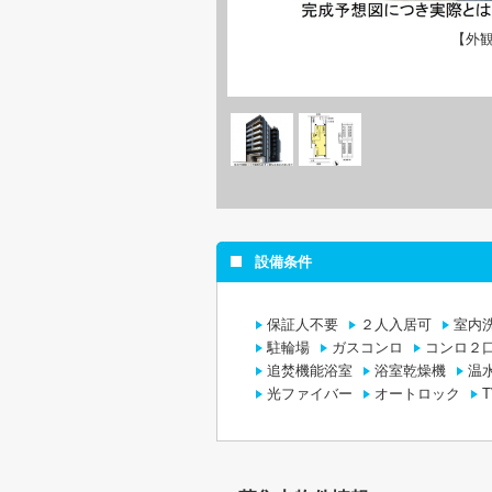
【外
設備条件
保証人不要
２人入居可
室内
駐輪場
ガスコンロ
コンロ２
追焚機能浴室
浴室乾燥機
温
光ファイバー
オートロック