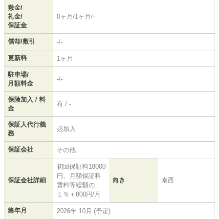
敷金/
礼金/
0ヶ月/1ヶ月/-
保証金
償却/敷引
-/-
更新料
1ヶ月
駐車場/
-/-
月額料金
保険加入 / 料
有 / -
金
保証人代行義
必加入
務
保証会社
その他
初回保証料18000
円、月額保証料
保証会社詳細
向き
南西
賃料等総額の
１％＋800円/月
築年月
2026年 10月 (予定)