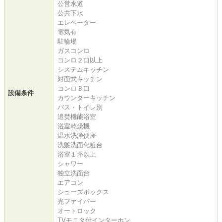
公営水道
公共下水
エレベーター
電気有
駐輪場
ガスコンロ
コンロ２口以上
システムキッチン
対面式キッチン
コンロ３口
設備条件
カウンターキッチン
バス・トイレ別
追焚機能浴室
浴室乾燥機
温水洗浄便座
洗髪洗面化粧台
浴室１坪以上
シャワー
独立洗面台
エアコン
シューズボックス
光ファイバー
オートロック
TVモニタ付インターホン