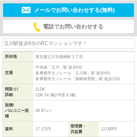
メールでお問い合わせする(無料)
電話でお問い合わせする
立川駅徒歩6分のRCマンションです！
所在地
東京都
立川市
柴崎町
２丁目
中央線
「
立川
」駅 徒歩6分
交通
多摩都市モノレール
「
立川南
」駅 徒歩4分
多摩都市モノレール
「
柴崎体育館
」駅 徒歩13分
間取り/
1LDK
詳細
LDK 14.3帖
/
洋室 6.5帖
面積/
バルコニー面
48.87㎡/-
積
管理費・
賃料
17.1万円
12,000円
共益費