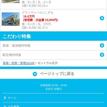
敷：0ヶ月｜礼：2ヶ月
1階 / 2LDK / 61.21㎡
グランヴェールにしすな
16.4
万
円
(管理費・共益費 10,000円)
敷：0ヶ月｜礼：0万円
2階 / 4LDK / 81.27㎡
こだわり特集
新築・築浅物件特集
駅近物件特集
賃貸・売買・管理はLUX
>
セントラル立川
ページトップに戻る
営業時間:10:00～19:00
定休日:水曜日
ホーム
会社概要