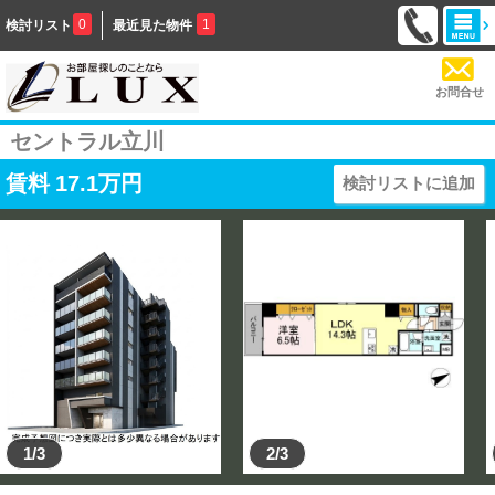
0
1
検討リスト
最近見た物件
お問合せ
セントラル立川
賃料
17.1
万円
検討リストに追加
1/3
2/3