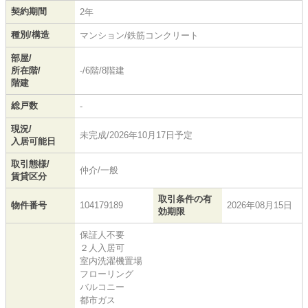
契約期間
2年
種別/構造
マンション/鉄筋コンクリート
部屋/
所在階/
-/6階/8階建
階建
総戸数
-
現況/
未完成/2026年10月17日予定
入居可能日
取引態様/
仲介/一般
賃貸区分
取引条件の有
物件番号
104179189
2026年08月15日
効期限
保証人不要
２人入居可
室内洗濯機置場
フローリング
バルコニー
都市ガス