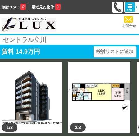
0
1
検討リスト
最近見た物件
お問合せ
セントラル立川
賃料
14.9
万円
検討リストに追加
1/3
2/3