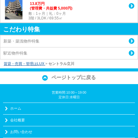
13.8
万
円
(管理費・共益費 5,000円)
敷：1ヶ月｜礼：0ヶ月
3階 / 3LDK / 69.55㎡
こだわり特集
新築・築浅物件特集
駅近物件特集
賃貸・売買・管理はLUX
>
セントラル立川
ページトップに戻る
営業時間:10:00～19:00
定休日:水曜日
ホーム
会社概要
お問い合わせ