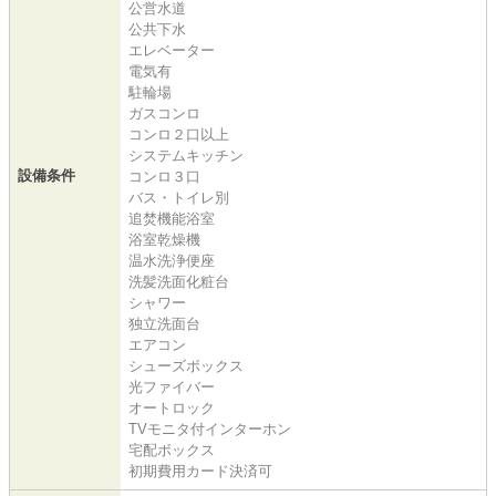
公営水道
公共下水
エレベーター
電気有
駐輪場
ガスコンロ
コンロ２口以上
システムキッチン
設備条件
コンロ３口
バス・トイレ別
追焚機能浴室
浴室乾燥機
温水洗浄便座
洗髪洗面化粧台
シャワー
独立洗面台
エアコン
シューズボックス
光ファイバー
オートロック
TVモニタ付インターホン
宅配ボックス
初期費用カード決済可