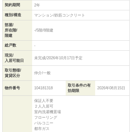
契約期間
2年
種別/構造
マンション/鉄筋コンクリート
部屋/
所在階/
-/5階/8階建
階建
総戸数
-
現況/
未完成/2026年10月17日予定
入居可能日
取引態様/
仲介/一般
賃貸区分
取引条件の有
物件番号
104181318
2026年08月15日
効期限
保証人不要
２人入居可
室内洗濯機置場
フローリング
バルコニー
都市ガス