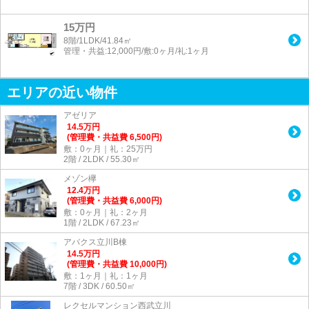
15万円
8階/1LDK/41.84㎡
管理・共益:12,000円/敷:0ヶ月/礼:1ヶ月
エリアの近い物件
アゼリア
14.5
万
円
(管理費・共益費 6,500円)
敷：0ヶ月｜礼：25万円
2階 / 2LDK / 55.30㎡
メゾン欅
12.4
万
円
(管理費・共益費 6,000円)
敷：0ヶ月｜礼：2ヶ月
1階 / 2LDK / 67.23㎡
アバクス立川B棟
14.5
万
円
(管理費・共益費 10,000円)
敷：1ヶ月｜礼：1ヶ月
7階 / 3DK / 60.50㎡
レクセルマンション西武立川