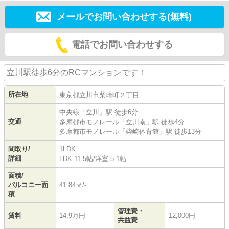
メールでお問い合わせする(無料)
電話でお問い合わせする
立川駅徒歩6分のRCマンションです！
所在地
東京都
立川市
柴崎町
２丁目
中央線
「
立川
」駅 徒歩6分
交通
多摩都市モノレール
「
立川南
」駅 徒歩4分
多摩都市モノレール
「
柴崎体育館
」駅 徒歩13分
間取り/
1LDK
詳細
LDK 11.5帖
/
洋室 5.1帖
面積/
バルコニー面
41.84㎡/-
積
管理費・
賃料
14.9万円
12,000円
共益費