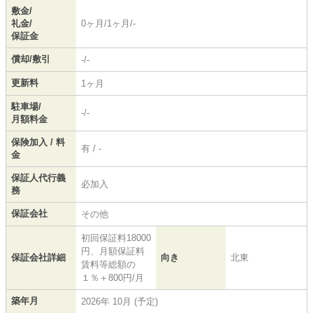
敷金/
礼金/
0ヶ月/1ヶ月/-
保証金
償却/敷引
-/-
更新料
1ヶ月
駐車場/
-/-
月額料金
保険加入 / 料
有 / -
金
保証人代行義
必加入
務
保証会社
その他
初回保証料18000
円、月額保証料
保証会社詳細
向き
北東
賃料等総額の
１％＋800円/月
築年月
2026年 10月 (予定)