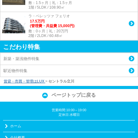
敷：1.5ヶ月｜礼：1.5ヶ月
1階 / 5LDK / 108.90㎡
ラ・ベレッツァ フェリオ
17.5
万
円
(管理費・共益費 15,000円)
敷：0ヶ月｜礼：20万円
2階 / 2LDK / 60.48㎡
こだわり特集
新築・築浅物件特集
駅近物件特集
賃貸・売買・管理はLUX
>
セントラル立川
ページトップに戻る
営業時間:10:00～19:00
定休日:水曜日
ホーム
会社概要