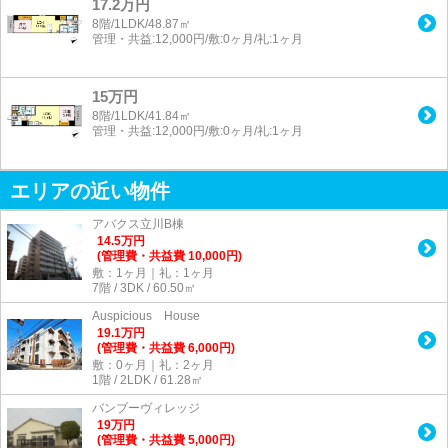
17.2万円
8階/1LDK/48.87㎡
管理・共益:12,000円/敷:0ヶ月/礼:1ヶ月
15万円
8階/1LDK/41.84㎡
管理・共益:12,000円/敷:0ヶ月/礼:1ヶ月
エリアの近い物件
アバクス立川B棟
14.5
万
円
(管理費・共益費 10,000円)
敷：1ヶ月｜礼：1ヶ月
7階 / 3DK / 60.50㎡
Auspicious House
19.1
万
円
(管理費・共益費 6,000円)
敷：0ヶ月｜礼：2ヶ月
1階 / 2LDK / 61.28㎡
バンブーヴィレッジ
19
万
円
(管理費・共益費 5,000円)