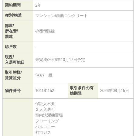
契約期間
2年
種別/構造
マンション/鉄筋コンクリート
部屋/
所在階/
-/4階/8階建
階建
総戸数
-
現況/
未完成/2026年10月17日予定
入居可能日
取引態様/
仲介/一般
賃貸区分
取引条件の有
物件番号
104181152
2026年08月15日
効期限
保証人不要
２人入居可
室内洗濯機置場
フローリング
バルコニー
都市ガス