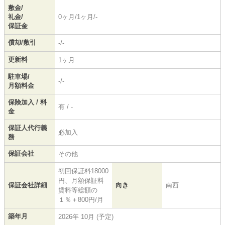
敷金/
礼金/
0ヶ月/1ヶ月/-
保証金
償却/敷引
-/-
更新料
1ヶ月
駐車場/
-/-
月額料金
保険加入 / 料
有 / -
金
保証人代行義
必加入
務
保証会社
その他
初回保証料18000
円、月額保証料
保証会社詳細
向き
南西
賃料等総額の
１％＋800円/月
築年月
2026年 10月 (予定)