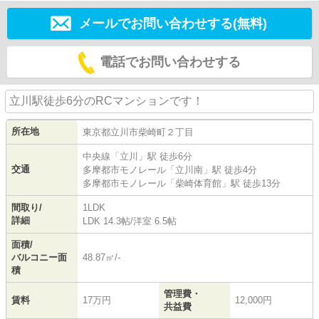
メールでお問い合わせする(無料)
電話でお問い合わせする
立川駅徒歩6分のRCマンションです！
所在地
東京都
立川市
柴崎町
２丁目
中央線
「
立川
」駅 徒歩6分
交通
多摩都市モノレール
「
立川南
」駅 徒歩4分
多摩都市モノレール
「
柴崎体育館
」駅 徒歩13分
間取り/
1LDK
詳細
LDK 14.3帖
/
洋室 6.5帖
面積/
バルコニー面
48.87㎡/-
積
管理費・
賃料
17万円
12,000円
共益費