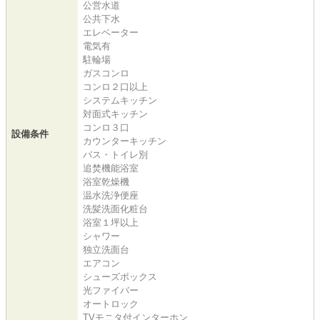
公営水道
公共下水
エレベーター
電気有
駐輪場
ガスコンロ
コンロ２口以上
システムキッチン
対面式キッチン
コンロ３口
設備条件
カウンターキッチン
バス・トイレ別
追焚機能浴室
浴室乾燥機
温水洗浄便座
洗髪洗面化粧台
浴室１坪以上
シャワー
独立洗面台
エアコン
シューズボックス
光ファイバー
オートロック
TVモニタ付インターホン