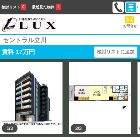
0
1
検討リスト
最近見た物件
お問合せ
セントラル立川
賃料
17
万円
検討リストに追加
1/3
2/3